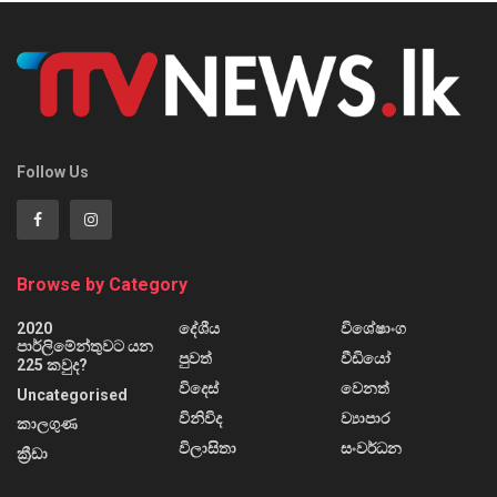
Follow Us
Browse by Category
2020
දේශීය
විශේෂාංග
පාර්ලිමේන්තුවට යන
පුවත්
වීඩියෝ
225 කවුද?
විදෙස්
වෙනත්
Uncategorised
විනිවිද
ව්‍යාපාර
කාලගුණ
විලාසිතා
සංවර්ධන
ක්‍රීඩා