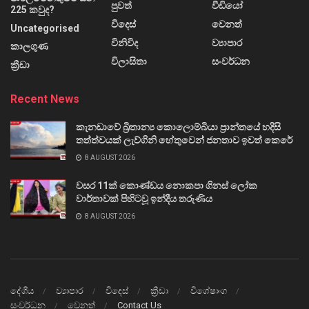
පුවත්
වීඩියෝ
225 කවුද?
විදෙස්
වෙනත්
Uncategorised
විනිවිද
ව්‍යාපාර
කාලගුණ
විලාසිතා
සංවර්ධන
ක්‍රීඩා
Recent News
කැනඩාවේ බ්‍රිතාන්‍ය කොලොම්බියා ප්‍රාන්තයේ හදිසි
තත්ත්වයක් ලැව්ගිනි හේතුවෙන් ජනතාව ඉවත් කෙරේ
8 AUGUST 2026
වසර 11ක් කොණ්ඩය නොකපා ගිනස් ලෝක
වාර්තාවක් පිහිටවූ ඉන්දීය තරුණිය
8 AUGUST 2026
දේශීය
ව්‍යාපාර
විදෙස්
ක්‍රීඩා
විශේෂාංග
සංවර්ධන
වෙනත්
Contact Us