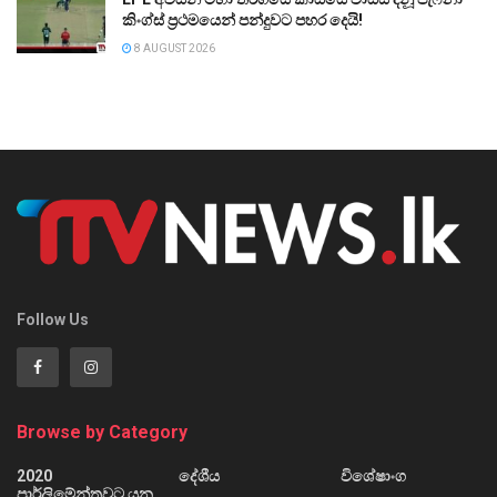
කිංග්ස් ප්‍රථමයෙන් පන්දුවට පහර දෙයි!
8 AUGUST 2026
Follow Us
Browse by Category
2020
දේශීය
විශේෂාංග
පාර්ලිමේන්තුවට යන