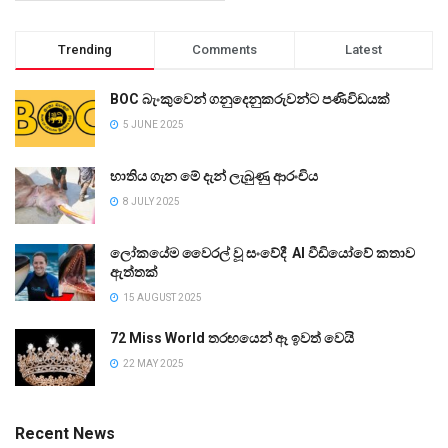
Trending
Comments
Latest
BOC බැංකුවෙන් ගනුදෙනුකරුවන්ට පණිවිඩයක්
5 JUNE 2025
භාතිය ගැන මේ දැන් ලැබුණු ආරංචිය
8 JULY 2025
ලෝකයේම වෛරල් වූ සංවේදී AI වීඩියෝවේ කතාව
ඇත්තක්
15 AUGUST 2025
72 Miss World තරඟයෙන් ඈ ඉවත් වෙයි
22 MAY 2025
Recent News