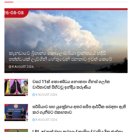
කැනඩාවේ බ්‍රිතාන්‍ය කොලොම්බියා ප්‍රාන්තයේ හදිසි
තත්ත්වයක් ලැව්ගිනි හේතුවෙන් ජනතාව ඉවත් කෙරේ
8 AUGUST 2026
වසර 11ක් කොණ්ඩය නොකපා ගිනස් ලෝක
වාර්තාවක් පිහිටවූ ඉන්දීය තරුණිය
8 AUGUST 2026
සර්බියාව සහ යුක්‍රේනය අතර සමීප ආර්ථික සබඳතා ඇති
කර ගැනීමට එකඟතාව
8 AUGUST 2026
LPL අවසන් මහා තරගයේ කාසියේ වාසිය දිනූ ජැෆ්නා