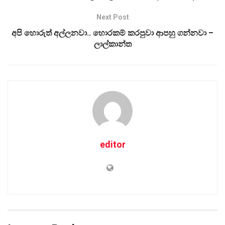
Next Post
අපි හොරුත් අල්ලනවා.. හොරකම් කරපුවා ආපහු ගන්නවා –
ලාල්කාන්ත
editor