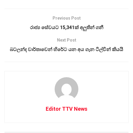
Previous Post
රාජ්‍ය සේවයට 15,341ක් අලුතින් ගනී
Next Post
බටලන්ද වාර්තාවෙන් හිරේට යන අය ගැන ටිල්වින් කියයි
Editor TTV News