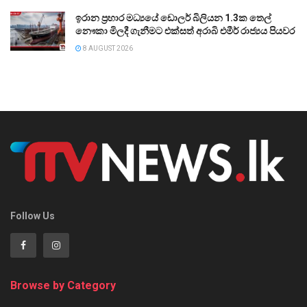
ඉරාන ප්‍රහාර මධ්‍යයේ ඩොලර් බිලියන 1.3ක තෙල්
නෞකා මිලදී ගැනීමට එක්සත් අරාබි එමීර් රාජ්‍යය පියවර
8 AUGUST 2026
Follow Us
Browse by Category