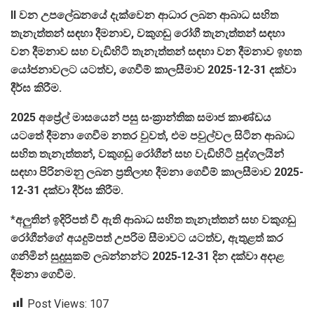
II වන උපලේඛනයේ දැක්වෙන ආධාර ලබන ආබාධ සහිත
තැනැත්තන් සඳහා දීමනාව, වකුගඩු රෝගී තැනැත්තන් සඳහා
වන දීමනාව සහ වැඩිහිටි තැනැත්තන් සඳහා වන දීමනාව ඉහත
යෝජනාවලට යටත්ව, ගෙවීම් කාලසීමාව 2025-12-31 දක්වා
දීර්ඝ කිරීම.
2025 අප්‍රේල් මාසයෙන් පසු සංක්‍රාන්තික සමාජ කාණ්ඩය
යටතේ දීමනා ගෙවීම නතර වුවත්, එම පවුල්වල සිටින ආබාධ
සහිත තැනැත්තන්, වකුගඩු රෝගීන් සහ වැඩිහිටි පුද්ගලයින්
සඳහා පිරිනමනු ලබන ප්‍රතිලාභ දීමනා ගෙවීම් කාලසීමාව 2025-
12-31 දක්වා දීර්ඝ කිරීම.
*
අලුතින් ඉදිරිපත් වී ඇති ආබාධ සහිත තැනැත්තන් සහ වකුගඩු
රෝගීන්ගේ අයදුම්පත් උපරිම සීමාවට යටත්ව, ඇතුළත් කර
ගනිමින් සුදුසුකම් ලබන්නන්ට 2025‑12‑31 දින දක්වා අදාළ
දීමනා ගෙවීම.
Post Views:
107