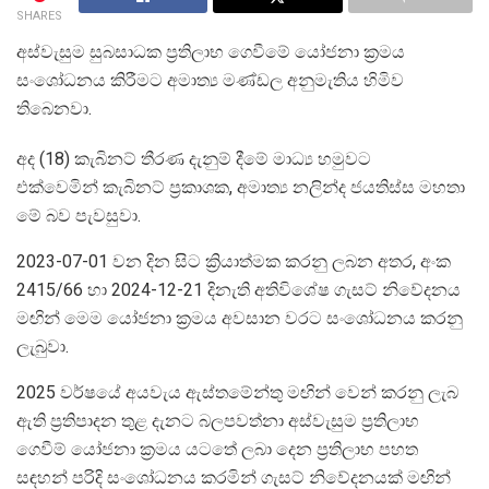
SHARES
අස්වැසුම සුබසාධක ප්‍රතිලාභ ගෙවීමේ යෝජනා ක්‍රමය
සංශෝධනය කිරීමට අමාත්‍ය මණ්ඩල අනුමැතිය හිමිව
තිබෙනවා.
අද (18) කැබිනට් තීරණ දැනුම් දීමේ මාධ්‍ය හමුවට
එක්වෙමින් කැබිනට් ප්‍රකාශක, අමාත්‍ය නලින්ද ජයතිස්ස මහතා
මේ බව පැවසුවා.
2023-07-01 වන දින සිට ක්‍රියාත්මක කරනු ලබන අතර, අංක
2415/66 හා 2024-12-21 දිනැති අතිවිශේෂ ගැසට් නිවේදනය
මඟින් මෙම යෝජනා ක්‍රමය අවසාන වරට සංශෝධනය කරනු
ලැබුවා.
2025 වර්ෂයේ අයවැය ඇස්තමේන්තු මඟින් වෙන් කරනු ලැබ
ඇති ප්‍රතිපාදන තුළ දැනට බලපවත්නා අස්වැසුම ප්‍රතිලාභ
ගෙවීම් යෝජනා ක්‍රමය යටතේ ලබා දෙන ප්‍රතිලාභ පහත
සඳහන් පරිදි සංශෝධනය කරමින් ගැසට් නිවේදනයක් මඟින්