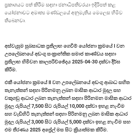
ප්‍රකාශයට පත් කිරීම සඳහා ජනාධිපතිවරයා ඉදිරිපත් කළ
යෝජනාවට අමාත්‍ය මණ්ඩලයේ අනුමැතිය මෙලෙස හිමිව
තිබෙනවා.
අස්වැසුම සුබසාධක ප්‍රතිලාභ ගෙවීම් යෝජනා ක්‍රමයේ I වන
උපලේඛනයේ අඩංගු සංක්‍රාන්තික සමාජ කාණ්ඩය සඳහා
ප්‍රතිලාභ හිමිවන කාලපරිච්ඡේදය 2025-04-30 දක්වා දීර්ඝ
කිරීම.
එකී යෝජනා ක්‍රමයේ II වන උපලේඛනයේ අඩංගු ආබාධ සහිත
තැනැත්තන් සඳහා පිරිනමනු ලබන මාසික ආධාර මුදල සහ
වකුගඩු ආධාර ලබන තැනැත්තන් සඳහා පිරිනමන මාසික ආධාර
මුදල රුපියල් 7,500 සිට රුපියල් 10,000 දක්වා ඉහළ නැංවීම
සහ වැඩිහිටි තැනැත්තන් සඳහා පිරිනමනු ලබන මාසික ආධාර
මුදල රුපියල් 3,000 සිට රුපියල් 5,000 දක්වා ඉහළ නැංවීම සහ
එම තීරණය 2025 අප්‍රේල් මස සිට ක්‍රියාත්මක කිරීම.