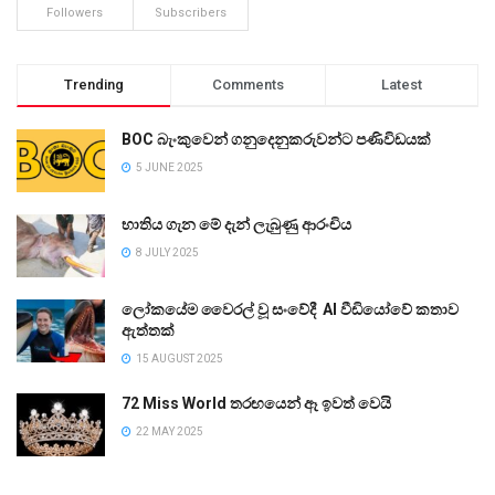
Followers
Subscribers
Trending
Comments
Latest
BOC බැංකුවෙන් ගනුදෙනුකරුවන්ට පණිවිඩයක්
5 JUNE 2025
භාතිය ගැන මේ දැන් ලැබුණු ආරංචිය
8 JULY 2025
ලෝකයේම වෛරල් වූ සංවේදී AI වීඩියෝවේ කතාව
ඇත්තක්
15 AUGUST 2025
72 Miss World තරඟයෙන් ඈ ඉවත් වෙයි
22 MAY 2025