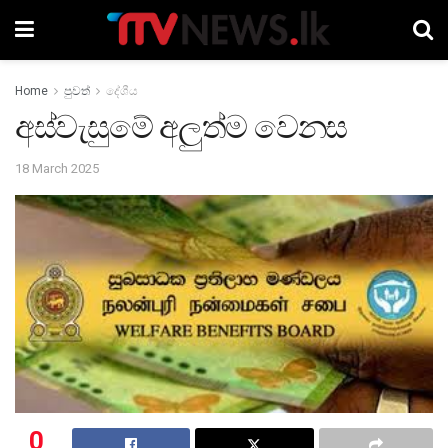
Home
පුවත්
දේශීය
අස්වැසුමේ අලුත්ම වෙනස
18 March 2025
0