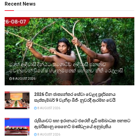
Recent News
ජගත් ආදිවාසි දිනයට සමගාමීව ආදිවාසී ජනතාව
වෙනුවෙන් විශේෂ හැඳුනුම්පතක් සහ නව නීති රෙගුලාසි
8 AUGUST 2026
2026 චීන ජාත්‍යන්තර සේවා වෙළඳ ප්‍රදර්ශනය
සැප්තැම්බර් 9 වැනිදා බීජිං නුවරදී ආරම්භ වෙයි
8 AUGUST 2026
රුසියාවට සහ ඉරානයට එරෙහි දැඩි සම්බාධක පනතට
ඇමරිකානු සෙනෙට් මණ්ඩලයේ අනුමැතිය
8 AUGUST 2026