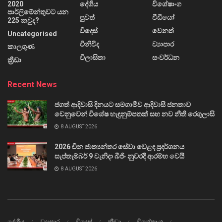
2020
දේශීය
විශේෂාංග
පාර්ලිමේන්තුවට යන
පුවත්
වීඩියෝ
225 කවුද?
විදෙස්
වෙනත්
Uncategorised
විනිවිද
ව්‍යාපාර
කාලගුණ
විලාසිතා
සංවර්ධන
ක්‍රීඩා
Recent News
ජගත් ආදිවාසි දිනයට සමගාමීව ආදිවාසී ජනතාව
වෙනුවෙන් විශේෂ හැඳුනුම්පතක් සහ නව නීති රෙගුලාසි
8 AUGUST 2026
2026 චීන ජාත්‍යන්තර සේවා වෙළඳ ප්‍රදර්ශනය
සැප්තැම්බර් 9 වැනිදා බීජිං නුවරදී ආරම්භ වෙයි
8 AUGUST 2026
දේශීය
ව්‍යාපාර
විදෙස්
ක්‍රීඩා
විශේෂාංග