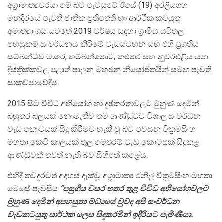
අග්‍රාමාත්‍යවරයා මේ බව පැවසුවේ ඊයේ (19) අරලියගහ
මන්දිරයේ පැවති ජාතික ප්‍රතිපත්ති හා ආර්ථික කටයුතු
අමාත්‍යාංශය යටතේ 2019 වර්ෂය සඳහා ග්‍රාමීය යටිතල
පහසුකම් සංවර්ධනය කිරීමේ වැඩසටහන සහ එහි ප්‍රගතිය
සම්බන්ධව මාතර, හම්බන්තොට, කළුතර සහ නුවරඑළිය යන
දිස්ත්‍රික්කවල පළාත් පාලන මහජන නියෝජිතයින් සමඟ පැවති
සාකච්ඡාවේදීය.
2015 සිට විවිධ අභියෝග හා දුෂ්කරතාවලට මුහුණ දෙමින්
බහුතර බලයක් නොමැතිව තම ආණ්ඩුවට විශාල සංවර්ධන
වැඩ කොටසක් සිදු කිරීමට හැකි වූ බව පවසන වික්‍රමසිංහ
මහතා කෙටි කාලයක් තුල මෙතරම් වැඩ කොටසක් සිදුකළ
ආණ්ඩුවක් තවත් නැති බව සිහිපත් කළේය.
එහිදී තවදුරටත් අදහස් දැක්වූ අග්‍රාමාත්‍ය රනිල් වික්‍රමසිංහ මහතා
මෙසේ පැවසිය
“පසුගිය වසර හතර තුළ විවිධ අභියෝගවලට
මුහුණ දෙමින් අපහසුතා මධ්‍යයේ වුවද අපි සංවර්ධන
වැඩකටයුතු සාර්ථක ලෙස සිදුකරමින් ඉදිරියට පැමිණියා.