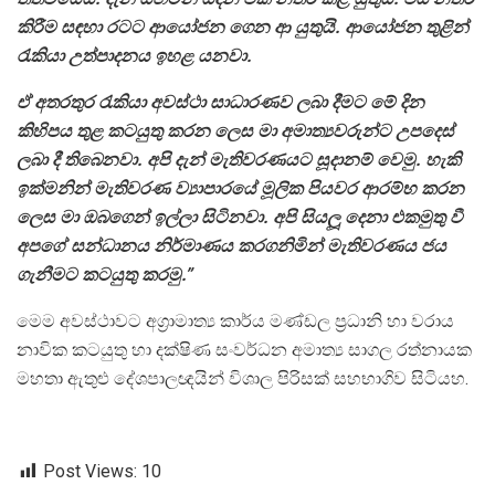
කිරීම සඳහා රටට ආයෝජන ගෙන ආ යුතුයි. ආයෝජන තුළින්
රැකියා උත්පාදනය ඉහළ යනවා.
ඒ අතරතුර රැකියා අවස්ථා සාධාරණව ලබා දීමට මේ දින
කිහිපය තුළ කටයුතු කරන ලෙස මා අමාත්‍යවරුන්ට උපදෙස්
ලබා දී තිබෙනවා. අපි දැන් මැතිවරණයට සූදානම් වෙමු. හැකි
ඉක්මනින් මැතිවරණ ව්‍යාපාරයේ මූලික පියවර ආරම්භ කරන
ලෙස මා ඔබගෙන් ඉල්ලා සිටිනවා. අපි සියලූ දෙනා එකමුතු වී
අපගේ සන්ධානය නිර්මාණය කරගනිමින් මැතිවරණය ජය
ගැනීමට කටයුතු කරමු.”
මෙම අවස්ථාවට අග්‍රාමාත්‍ය කාර්ය මණ්ඩල ප්‍රධානි හා වරාය
නාවික කටයුතු හා දක්ෂිණ සංවර්ධන අමාත්‍ය සාගල රත්නායක
මහතා ඇතුළු දේශපාලඥයින් විශාල පිරිසක් සහභාගිව සිටියහ.
Post Views:
10