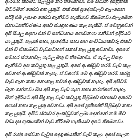
ආරම්භ කිරීමට සැලසුම් කර තිබෙනවා. එම ස්ථාන දිස්ත්‍රික්ක
මට්ටමින් තෝරා ගත යුතුයි. එක් එක් ප්‍රදේශවලට ගැලපෙන
පරිදි එම උපාංග තෝරා ගැනීමට හැකියාව තිබෙනවා.එලැඹෙන
ජනාධිපතිවරණය අපට ජයග්‍රහණය කළ හැකියි. ඒ වෙනුවෙන්
අපි සියලූ දෙනා එක් වී සන්ධානය ගොඩනගා ගනිමින් ඉදිරියට
යා යුතුයි. පළාත් සභා, ප්‍රාදේශීය සභා සහ සංවිධායකවරු එකට
එක් වී ඒකාබද්ධ වැඩසටහන් සකස් කළ යුතු වෙනවා. අපගේ
සමහර ස්ථානවල ගැටලූ මතු වී තිබෙනවා. ඒ ගැටලූ විසදා
ගැනීමට අප කටයුතු කළ යුතුයි. අපේ ආණ්ඩුව තරම් වැඩ කළ
වෙනත් ආණ්ඩුවක් නැහැ. ඒ වගේම මේ ආණ්ඩුව තරම් කරපු
වැඩ ගැන කතා නොකළ තවත් ආණ්ඩුවක් නැහැ. අපි අපිටම
බැන ගන්නවා මිස අපි කළ වැඩ ගැන කතා කරන්නේ නැහැ.
මින් ඉදිරියට අපි සිදු කළ වැඩ කටයුතු පිළිබඳව ජනතාව අතරට
ගොස් කතා කළ යුතු වෙනවා. අපි අපේ ප්‍රතිපත්ති පිළිබඳව කතා
කළ යුතුයි. අපිට ස්ථාවර ආණ්ඩුවක් ලබා දෙන්නේ නම් මීට
වඩා දස ගුණයකින් වැඩ කිරීමේ හැකියාව අපට තිබෙනවා.
අපි රාජ්‍ය සේවක වැටුප දෙගුණයකින් වැඩි කළා. අපේ පාලන