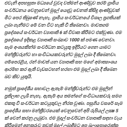
එවැනි අපහසුතා මධ්‍යයේ වුවද වත්මන් ආණ්ඩුව තරම් ග්‍රාමීය
සංවර්ධනය වෙනුවෙන් මුදල් යෙදවූ වෙනත් කිසිඳු ආණ්ඩුවක්
මීට පෙර තිබුණේ නැහැ. ග්‍රාමීය සංවර්ධනයේ විශාල ප්‍රගතියක්
ලබා ගැනීමට මේ වන විට හැකි වී තිබෙනවා. මාවතගම
ප්‍රදේශයේ සංවර්ධන ව්‍යාපාති 6 ක් විවෘත කිරීමට එක්වුණා. එම
ප්‍රදේශයේ ඉදිකළ ව්‍යාපෘති සංඛ්‍යාව 1000 ක් පමණ වෙනවා.
සෑම අංශයකින්ම සංවර්ධන කටයුතු ඉදිරියට ගෙන යාමට
මන්ත්‍රීවරුන්ට හා සංවිධායකවරුන්ට මුදල් ලබා දී තිබෙනවා.
ගම්පෙරළිය, රන් මාවත් යන ව්‍යාපෘති සහ මගේ අමාත්‍යාංශය
ආරම්භ කර ඇති වැඩසටහන් හරහා එම මුදල් ලබා දී තිබෙන
බව කිව යුතුයි.
නමුත් ප්‍රාදේශීය සභාවල ඇතැම් මන්ත්‍රීවරුන්ට එම මුදලින්
ප්‍රතිලාභ ලැබී නැහැ. ඇතැම් අය තමන්ගේ සංවිධායකවරු සමග
එකතු වී සංවර්ධන කටයුතුවල නිරත වුණා. පසුගිය වසරේ සෑම
ප්‍රාදේශීය සභා මන්ත්‍රීවරයෙක් වෙනුවෙන් අපි රුපියල් ලක්‍ෂ 5
ක් වෙන් කරනු ලැබුවා. එම මුදල් සංවර්ධන ව්‍යාපෘති සඳහා වැය
කිරීමෙන් අනතුරුව තවත් මුදල් ලබාදීමට අප බලාපොරොත්තු