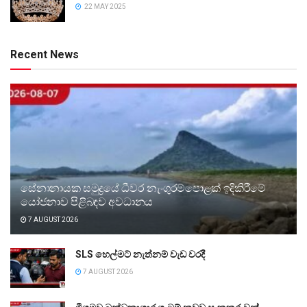
22 MAY 2025
Recent News
සේනානායක සමුද්‍රයේ ධීවර නැංගුරම්පොළක් ඉදිකිරීමේ
යෝජනාව පිළිබඳව අවධානය
7 AUGUST 2026
SLS හෙල්මට් නැත්නම් වැඩ වරදී
7 AUGUST 2026