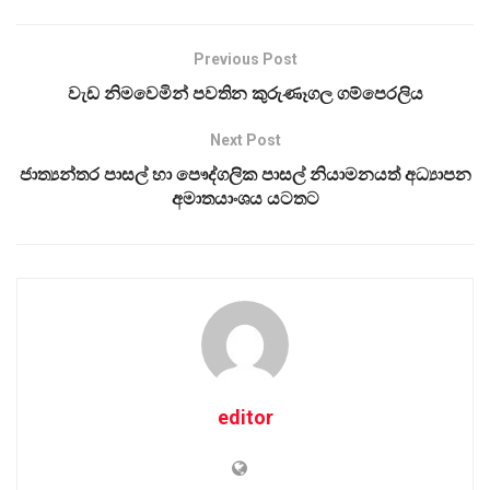
Previous Post
වැඩ නිමවෙමින් පවතින කුරුණෑගල ගම්පෙරලිය
Next Post
ජාත්‍යන්තර පාසල් හා පෞද්ගලික පාසල් නියාමනයත් අධ්‍යාපන
අමාතයාංශය යටතට
editor