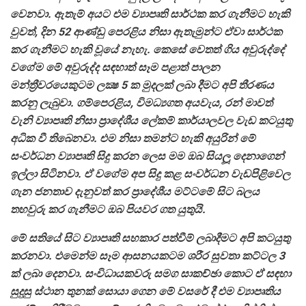
වෙනවා. ඇතැම් අයට එම ව්‍යාපෘති සාර්ථක කර ගැනීමට හැකි
වුවත්, දින 52 ආණ්ඩු පෙරළිය නිසා ඇතැමුන්ට ඒවා සාර්ථක
කර ගැනීමට හැකි වූයේ නැහැ. කෙසේ වෙතත් ගිය අවුරුද්දේ
වගේම මේ අවුරුද්ද සඳහාත් සෑම පළාත් පාලන
මන්ත්‍රීවරයෙකුටම ලක්‍ෂ 5 ක මුදලක් ලබා දීමට අපි තීරණය
කරනු ලැබුවා. ගම්පෙරළිය, විමධ්‍යගත අයවැය, රන් මාවත්
වැනි ව්‍යාපෘති නිසා ප්‍රාදේශීය ලේකම් කාර්යාලවල වැඩ කටයුතු
අධික වී තිබෙනවා. එම නිසා තමන්ට හැකි අයුරින් මේ
සංවර්ධන ව්‍යාපෘති සිදු කරන ලෙස මම ඔබ සියලූ දෙනාගෙන්
ඉල්ලා සිටිනවා. ඒ වගේම අප සිදු කළ සංවර්ධන වැඩපිළිවෙල
ගැන ජනතාව දැනුවත් කර ප්‍රාදේශීය මට්ටමේ සිට බලය
තහවුරු කර ගැනීමට ඔබ පියවර ගත යුතුයි.
මේ සතියේ සිට ව්‍යාපෘති සහකාර පත්වීම් ලබාදීමට අපි කටයුතු
කරනවා. එමෙන්ම සෑම ආසනයකටම ශරීර සුවතා කට්ටල 3
ක් ලබා දෙනවා. සංවිධායකවරු සමග සාකච්ඡා කොට ඒ සඳහා
සුදුසු ස්ථාන තුනක් සොයා ගෙන මේ වසරේ දී එම ව්‍යාපෘතිය