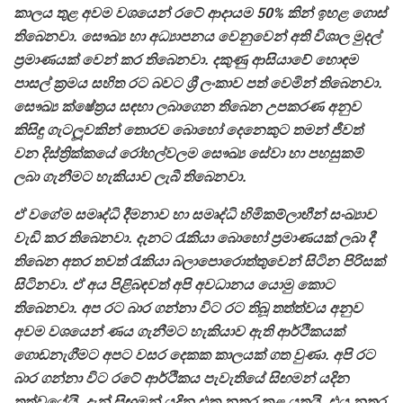
කාලය තුළ අවම වශයෙන් රටේ ආදායම 50% කින් ඉහළ ගොස්
තිබෙනවා. සෞඛ්‍ය හා අධ්‍යාපනය වෙනුවෙන් අති විශාල මුදල්
ප්‍රමාණයක් වෙන් කර තිබෙනවා. දකුණු ආසියාවේ හොඳම
පාසල් ක්‍රමය සහිත රට බවට ශ්‍රී ලංකාව පත් වෙමින් තිබෙනවා.
සෞඛ්‍ය ක්ෂේත්‍රය සඳහා ලබාගෙන තිබෙන උපකරණ අනුව
කිසිඳු ගැටලූවකින් තොරව බොහෝ දෙනෙකුට තමන් ජීවත්
වන දිස්ත්‍රික්කයේ රෝහල්වලම සෞඛ්‍ය සේවා හා පහසුකම්
ලබා ගැනීමට හැකියාව ලැබී තිබෙනවා.
ඒ වගේම සමෘද්ධි දීමනාව හා සමෘද්ධි හිමිකම්ලාභීන් සංඛ්‍යාව
වැඩි කර තිබෙනවා. දැනට රැකියා බොහෝ ප්‍රමාණයක් ලබා දී
තිබෙන අතර තවත් රැකියා බලාපොරොත්තුවෙන් සිටින පිරිසක්
සිටිනවා. ඒ අය පිළිබඳවත් අපි අවධානය යොමු කොට
තිබෙනවා. අප රට බාර ගන්නා විට රට තිබූ තත්ත්වය අනුව
අවම වශයෙන් ණය ගැනීමට හැකියාව ඇති ආර්ථිකයක්
ගොඩනැගීමට අපට වසර දෙකක කාලයක් ගත වුණා. අපි රට
බාර ගන්නා විට රටේ ආර්ථිකය පැවැතියේ සිඟමන් යදින
තත්වයේයි. දැන් සිඟමන් යදින එක නතර කළ යුතුයි. එය නතර