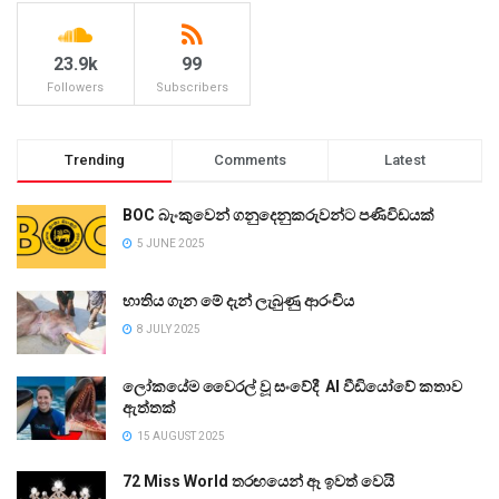
23.9k
99
Followers
Subscribers
Trending
Comments
Latest
BOC බැංකුවෙන් ගනුදෙනුකරුවන්ට පණිවිඩයක්
5 JUNE 2025
භාතිය ගැන මේ දැන් ලැබුණු ආරංචිය
8 JULY 2025
ලෝකයේම වෛරල් වූ සංවේදී AI වීඩියෝවේ කතාව
ඇත්තක්
15 AUGUST 2025
72 Miss World තරඟයෙන් ඈ ඉවත් වෙයි