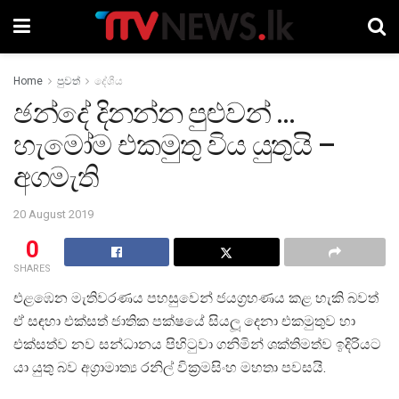
Home
පුවත්
දේශීය
ඡන්දේ දිනන්න පුළුවන් …
හැමෝම එකමුතු විය යුතුයි –
අගමැති
20 August 2019
0
SHARES
එළඹෙන මැතිවරණය පහසුවෙන් ජයග්‍රහණය කළ හැකි බවත්
ඒ සඳහා එක්සත් ජාතික පක්ෂයේ සියලූ දෙනා එකමුතුව හා
එක්සත්ව නව සන්ධානය පිහිටුවා ගනිමින් ශක්තිමත්ව ඉදිරියට
යා යුතු බව අග්‍රාමාත්‍ය රනිල් වික්‍රමසිංහ මහතා පවසයි.