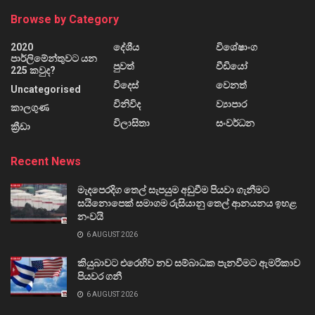
Browse by Category
2020
දේශීය
විශේෂාංග
පාර්ලිමේන්තුවට යන
පුවත්
වීඩියෝ
225 කවුද?
විදෙස්
වෙනත්
Uncategorised
විනිවිද
ව්‍යාපාර
කාලගුණ
විලාසිතා
සංවර්ධන
ක්‍රීඩා
Recent News
මැදපෙරදිග තෙල් සැපයුම අඩුවීම පියවා ගැනීමට
සයිනොපෙක් සමාගම රුසියානු තෙල් ආනයනය ඉහළ
නංවයි
6 AUGUST 2026
කියුබාවට එරෙහිව නව සම්බාධක පැනවීමට ඇමරිකාව
පියවර ගනී
6 AUGUST 2026