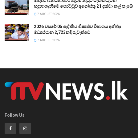
මීගමුව බන්ධනාගාර ගැටුම් නඩුව සැකකරුවන්
හඳුනාගැනීමේ පෙරට්ටුව අගෝස්තු 21 දක්වා කල් තැබේ
7 AUGUST 2026
2026 වසරේ 05 ශ්‍රේණිය ශිෂ්‍යත්ව විභාගය අනිද්දා
මධ්‍යස්ථාන 2,723කදී පැවැත්වේ
7 AUGUST 2026
Follow Us