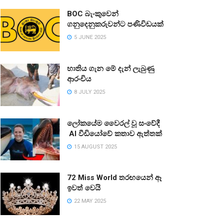
BOC බැංකුවෙන්
ගනුදෙනුකරුවන්ට පණිවිඩයක්
5 JUNE 2025
භාතිය ගැන මේ දැන් ලැබුණු
ආරංචිය
8 JULY 2025
ලෝකයේම වෛරල් වූ සංවේදී
AI වීඩියෝවේ කතාව ඇත්තක්
15 AUGUST 2025
72 Miss World තරඟයෙන් ඈ
ඉවත් වෙයි
22 MAY 2025