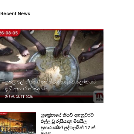
Recent News
ප්‍රබල එල් නීනෝ තත්ත්වය හමුවේ ලෝකයට
දැඩි ආහාර අර්බුදයක
5 AUGUST 2026
යුක්‍රේනයේ කියව් අගනුවරට
එල්ල වූ රුසියානු මිසයිල
ප්‍රහාරයකින් පුද්ගලයින් 17 ක්
මරුට