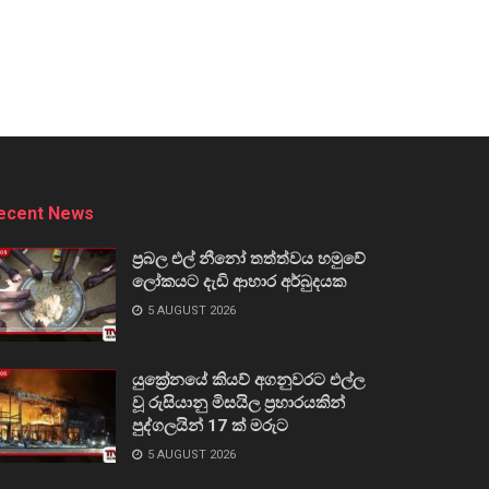
ecent News
ප්‍රබල එල් නීනෝ තත්ත්වය හමුවේ
ලෝකයට දැඩි ආහාර අර්බුදයක
5 AUGUST 2026
යුක්‍රේනයේ කියව් අගනුවරට එල්ල
වූ රුසියානු මිසයිල ප්‍රහාරයකින්
පුද්ගලයින් 17 ක් මරුට
5 AUGUST 2026