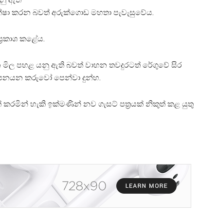
්ෂා කරන බවත් අරුක්ගොඩ මහතා පැවැසුවේය.
්‍රකාශ කළේය.
මිල පහළ යනු ඇති බවත් වාහන තවදුරටත් රේගුවේ සිර
පනයන කරුවෝ පෙන්වා දුන්හ.
රමින් හැකි ඉක්මණින් නව ගැසට් පත්‍රයක් නිකුත් කළ යුතු