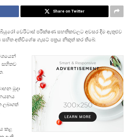
Share on Twitter
ියුරෝ වෙරිටාස් පරීක්ෂණ සහතිකවලට අවසර දීම ඇතුළුව
ත අතිවිශේෂ ගැසට් පත්‍රය නිකුත් කර තිබේ.
 වශයෙන්
න සහිතව
ත.
ාහන මුදා
 ආනයනය
 ලබාගත්
.
නය කළ
නු ඇති