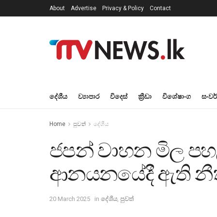
About
Advertise
Privacy & Policy
Contact
දේශීය
ව්‍යාපාර
විදෙස්
ක්‍රීඩා
විශේෂාංග
සංවර
Home
පුවත්
දේශීය
ජපන් වාහන මිල ප
ආනයනයේදී ඇති නීති
20 March 2025
in
දේශීය
,
පුවත්