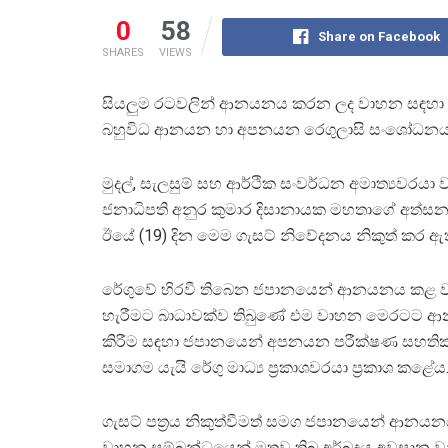
0
58
Share on Facebook
SHARES
VIEWS
සියලුම රටවලින් ආනයනය කරන ලද වාහන සඳහා බ
බහුවිධ ආනයන හා අපනයන රෙගුලාසි සංශෝධනය සහි
මුදල්, සැලසුම් සහ ආර්ථික සංවර්ධන අමාත්‍යවරයා
ජනාධිපති අනුර කුමාර දිසානායක මහතාගේ අත්ස
ඊයේ (19) දින මෙම ගැසට් නිවේදනය නිකුත් කර ඇ
රේගුවේ හිරවී තිබෙන ජපානයෙන් ආනයනය කළ ව
හැරීමට බාධාවක්ව තිබුණේ එම වාහන මෙරටට
කිරීම සඳහා ජපානයෙන් අපනයන පරීක්ෂණ සහතික
සමාගම යැයි රේගු මාධ්‍ය ප්‍රකාශවරයා ප්‍රකාශ කළේය
ගැසට් පත්‍රය නිකුත්වීමත් සමග ජපානයෙන් ආනය
වාහන සම්බන්ධයෙන් මතුව තිබූ අර්බුදය අවසාන ව