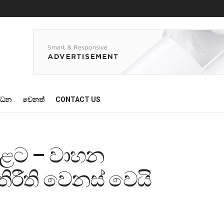
්ධන
වෙනත්
CONTACT US
හළට – වාහන
රීති වෙනස් වෙයි