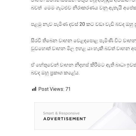
බවත් මෙම ගැටළුව නිරාකරණය වනු ඇතැයි අපේක
පළමු නැව පැමිණ දවස් 20 කට වඩා වැඩි බවද ඔහු ප
සිරවී තිබෙන වාහන වෙළඳපොළ පැමිණි විට වාහන 
වුවහොත් වාහන මිල ඉහළ යා හැකි බවත් වාහන අ
ඒ හේතුවෙන් වාහන නිදහස් කිරීමට ඇති බාධා ඉවත් ක
බවද ඔහු ප්‍රකාශ කළේය.
Post Views:
71