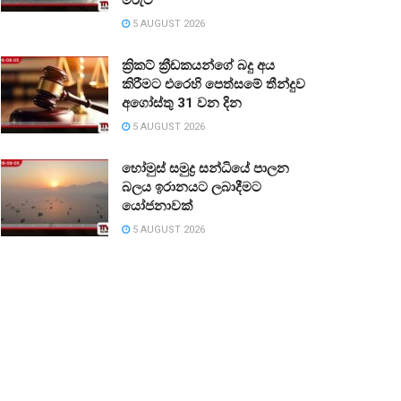
5 AUGUST 2026
ක්‍රිකට් ක්‍රීඩකයන්ගේ බදු අය
කිරීමට එරෙහි පෙත්සමේ තීන්දුව
අගෝස්තු 31 වන දින
5 AUGUST 2026
හෝමුස් සමුද්‍ර සන්ධියේ පාලන
බලය ඉරානයට ලබාදීමට
යෝජනාවක්
5 AUGUST 2026