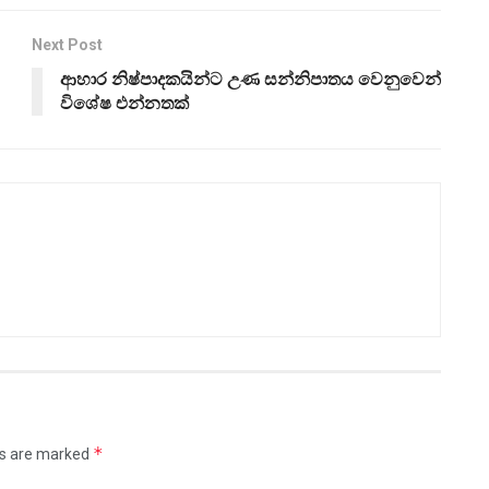
Next Post
ආහාර නිෂ්පාදකයින්ට උණ සන්නිපාතය වෙනුවෙන්
විශේෂ එන්නතක්
*
ds are marked