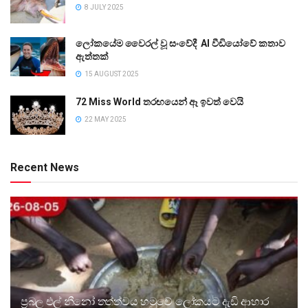
8 JULY 2025
ලෝකයේම වෛරල් වූ සංවේදී AI වීඩියෝවේ කතාව
ඇත්තක්
15 AUGUST 2025
72 Miss World තරඟයෙන් ඈ ඉවත් වෙයි
22 MAY 2025
Recent News
ප්‍රබල එල් නීනෝ තත්ත්වය හමුවේ ලෝකයට දැඩි ආහාර