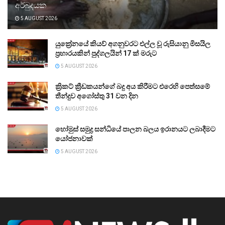
අර්බුදයක
5 AUGUST 2026
යුක්‍රේනයේ කියව් අගනුවරට එල්ල වූ රුසියානු මිසයිල
ප්‍රහාරයකින් පුද්ගලයින් 17 ක් මරුට
5 AUGUST 2026
ක්‍රිකට් ක්‍රීඩකයන්ගේ බදු අය කිරීමට එරෙහි පෙත්සමේ
තීන්දුව අගෝස්තු 31 වන දින
5 AUGUST 2026
හෝමුස් සමුද්‍ර සන්ධියේ පාලන බලය ඉරානයට ලබාදීමට
යෝජනාවක්
5 AUGUST 2026