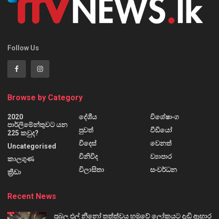
Follow Us
Browse by Category
2020
දේශීය
විශේෂාංග
පාර්ලිමේන්තුවට යන
පුවත්
වීඩියෝ
225 කවුද?
විදෙස්
වෙනත්
Uncategorised
විනිවිද
ව්‍යාපාර
කාලගුණ
විලාසිතා
සංවර්ධන
ක්‍රීඩා
Recent News
ප්‍රබල එල් නීනෝ තත්ත්වය හමුවේ ලෝකයට දැඩි ආහාර