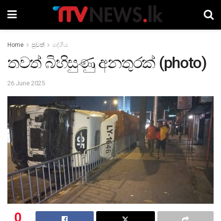
Home
පුවත්
දේශීය
තවත් බිහිසුණු අනතුරක් (photo)
26 June 2025
0