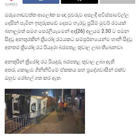
SHARES
ඔරුගොඩවත්ත ආලෝක සංඥා පුවරුව අසලදී අවිස්සාවේල්ල
දෙසින් පැමින ඉඟුරුකඩේ දෙසට හැරවූ ප්‍රයිම් මුවර් රථයක්
බහාලුමත් සමග පෙරලීයෑමෙන් අද(26) අලුයම 2.30 ට පමන
සිදුවූ අනතුරකින් ත්‍රිරෝද රථයකට සම්පුර්නයෙන්ම හානි සිදුවූ
අනතර ත්‍රිරෝද රථ රියදුරා බරපතළ තුවාල ලබා තිබෙනවා.
අනතුරින් ත්‍රිරෝද රථ රියදුරු බරපතළ තුවාල ලබා ඇති
අතර, කොළඹ ගිනිනිවීමේ ඒකකය සහ ප්‍රදේශවාසීන් එක්ව
ඔහුව රෝහල් ගත කර ඇත.