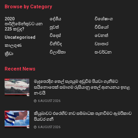
Browse by Category
2020
දේශීය
විශේෂාංග
පාර්ලිමේන්තුවට යන
පුවත්
වීඩියෝ
225 කවුද?
විදෙස්
වෙනත්
Uncategorised
විනිවිද
ව්‍යාපාර
කාලගුණ
විලාසිතා
සංවර්ධන
ක්‍රීඩා
Recent News
මැදපෙරදිග තෙල් සැපයුම අඩුවීම පියවා ගැනීමට
සයිනොපෙක් සමාගම රුසියානු තෙල් ආනයනය ඉහළ
නංවයි
6 AUGUST 2026
කියුබාවට එරෙහිව නව සම්බාධක පැනවීමට ඇමරිකාව
පියවර ගනී
6 AUGUST 2026