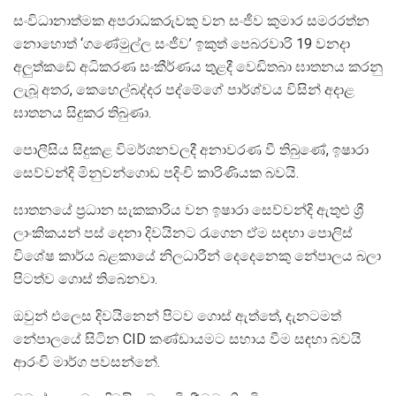
සංවිධානාත්මක අපරාධකරුවකු වන සංජීව කුමාර සමරරත්න
නො‍හොත් ‘ගණේමුල්ල සංජීව’ ඉකුත් පෙබරවාරි 19 වනදා
අලුත්කඩේ අධිකරණ සංකීර්ණය තුළදී වෙඩිතබා ඝාතනය කරනු
ලැබූ අතර, කෙහෙල්බද්දර පද්මේගේ පාර්ශ්වය විසින් අදාළ
ඝාතනය සිදුකර තිබුණා.
පොලීසිය සිදුකළ විමර්ශනවලදී අනාවරණ වී තිබුණේ, ඉෂාරා
සෙව්වන්දි මිනුවන්ගොඩ පදිංචි කාරිණියක බවයි.
ඝාතනයේ ප්‍රධාන සැකකාරිය වන ඉෂාරා සෙව්වන්දි ඇතුළු ශ්‍රී
ලාංකිකයන් පස් දෙනා දිවයිනට රැගෙන ඒම සඳහා පොලිස්
විශේෂ කාර්ය බළකායේ නිලධාරීන් දෙදෙනෙකු නේපාලය බලා
පිටත්ව ගොස් තිබෙනවා.
ඔවුන් එලෙස දිවයිනෙන් පිටව ගොස් ඇත්තේ, දැනටමත්
නේපාලයේ සිටින CID කණ්ඩායමට සහාය වීම සඳහා බවයි
ආරංචි මාර්ග පවසන්නේ.