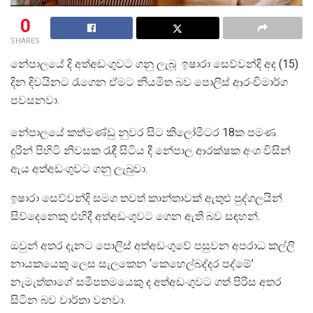
0
SHARES
නේපාලයේ දි අත්අඩංගුවට ගනු ලැබූ ඉෂාරා සෙව්වන්දි අද (15)
දින දිවයිනට රැගෙන ඒමට නියමිත බව පොලිස් ආරංචිමාර්ග
පවසනවා.
නේපාලයේ කත්මණ්ඩු නුවර සිට කිලෝමීටර 18ක පමණ
දුරින් පිහිටි නිවසක රැඳී සිටිය දී නේපාල ආරක්ෂක අංශ විසින්
ඇය අත්අඩංගුවට ගනු ලැබුවා.
ඉෂාරා සෙව්වන්දි සමග තවත් කාන්තාවක් ඇතුළු පුද්ගලයින්
සිව්දෙනෙකු එහිදී අත්අඩංගුවට ගෙන ඇති බව සඳහන්.
ඔවුන් අතර දැනට පොලිස් අත්අඩංගුවේ පසුවන අපරාධ කල්ලි
නායකයෙකු ලෙස සැලකෙන ‘කෙහෙල්බද්දර පද්මේ’
නැමැත්තාගේ සමීපතමයෙකු ද අත්අඩංගුවට ගත් පිරිස අතර
සිටින බව වාර්තා වනවා.