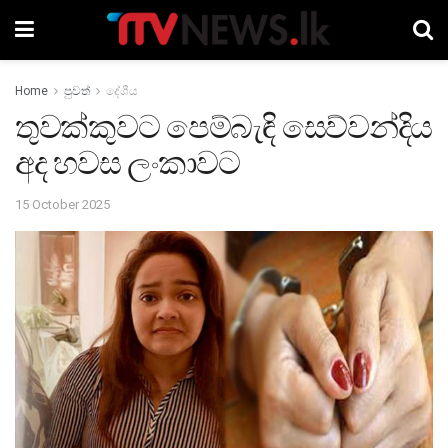
Home
පුවත්
දේශීය
තුවක්කුවට පෙම්බැඳි සෙව්වන්දිය
අද හවස ලංකාවට
15 October 2025