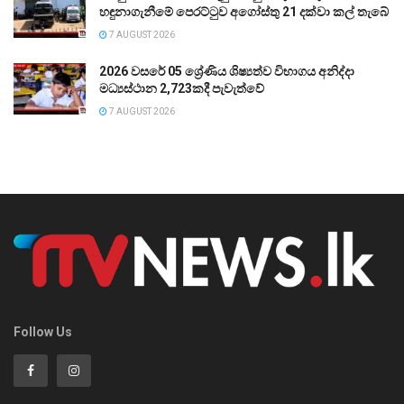
හඳුනාගැනීමේ පෙරට්ටුව අගෝස්තු 21 දක්වා කල් තැබේ
7 AUGUST 2026
2026 වසරේ 05 ශ්‍රේණිය ශිෂ්‍යත්ව විභාගය අනිද්දා
මධ්‍යස්ථාන 2,723කදී පැවැත්වේ
7 AUGUST 2026
Follow Us