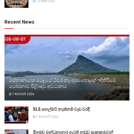
22 MAY 2025
Recent News
සේනානායක සමුද්‍රයේ ධීවර නැංගුරම්පොළක් ඉදිකිරීමේ
යෝජනාව පිළිබඳව අවධානය
7 AUGUST 2026
SLS හෙල්මට් නැත්නම් වැඩ වරදී
7 AUGUST 2026
මීගමුව බන්ධනාගාර ගැටුම් නඩුව සැකකරුවන්