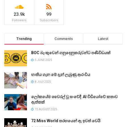
23.9k
99
Followers
Subscribers
Trending
Comments
Latest
BOC බැංකුවෙන් ගනුදෙනුකරුවන්ට පණිවිඩයක්
5 JUNE 2025
භාතිය ගැන මේ දැන් ලැබුණු ආරංචිය
8 JULY 2025
ලෝකයේම වෛරල් වූ සංවේදී AI වීඩියෝවේ කතාව
ඇත්තක්
15 AUGUST 2025
72 Miss World තරඟයෙන් ඈ ඉවත් වෙයි