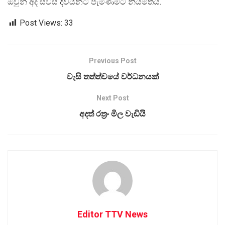
ඔවුන් අද සවස දිවයිනට පැමිණීමට නියමිතය.
Post Views:
33
Previous Post
වැසි තත්ත්වයේ වර්ධනයක්
Next Post
අදත් රත්‍රං මිල වැඩියි
Editor TTV News