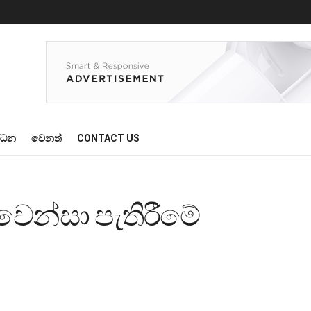
්ධන
වෙනත්
CONTACT US
වෙන්සා පැතිරීමේ