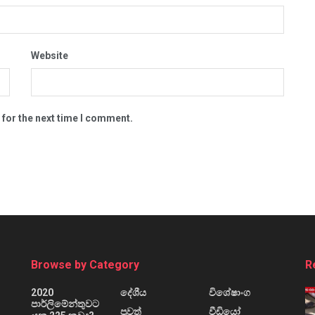
Website
 for the next time I comment.
Browse by Category
R
2020
දේශීය
විශේෂාංග
පාර්ලිමේන්තුවට
පුවත්
වීඩියෝ