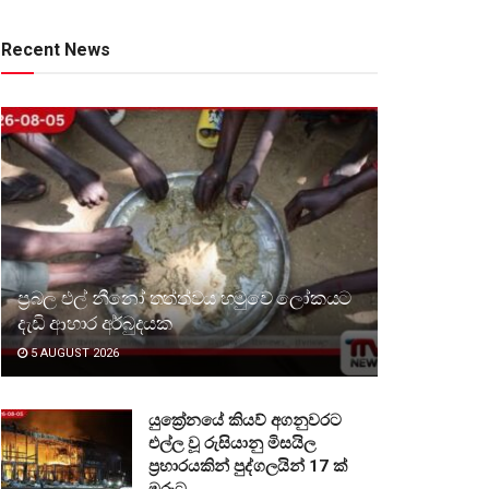
Recent News
ප්‍රබල එල් නීනෝ තත්ත්වය හමුවේ ලෝකයට
දැඩි ආහාර අර්බුදයක
5 AUGUST 2026
යුක්‍රේනයේ කියව් අගනුවරට
එල්ල වූ රුසියානු මිසයිල
ප්‍රහාරයකින් පුද්ගලයින් 17 ක්
මරුට