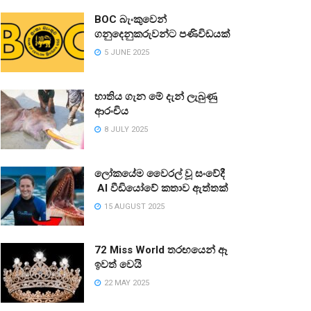
BOC බැංකුවෙන්
ගනුදෙනුකරුවන්ට පණිවිඩයක්
5 JUNE 2025
භාතිය ගැන මේ දැන් ලැබුණු
ආරංචිය
8 JULY 2025
ලෝකයේම වෛරල් වූ සංවේදී
AI වීඩියෝවේ කතාව ඇත්තක්
15 AUGUST 2025
72 Miss World තරඟයෙන් ඈ
ඉවත් වෙයි
22 MAY 2025