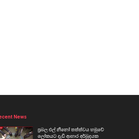
ecent News
ප්‍රබල එල් නීනෝ තත්ත්වය හමුවේ
ලෝකයට දැඩි ආහාර අර්බුදයක