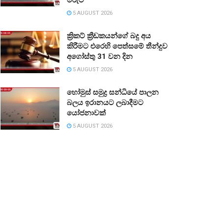
5 AUGUST 2026
ක්‍රිකට් ක්‍රීඩකයන්ගේ බදු අය
කිරීමට එරෙහි පෙත්සමේ තීන්දුව
අගෝස්තු 31 වන දින
5 AUGUST 2026
හෝමුස් සමුද්‍ර සන්ධියේ පාලන
බලය ඉරානයට ලබාදීමට
යෝජනාවක්
5 AUGUST 2026