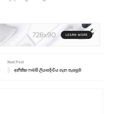
Next Post
අනීතික ෆාමසි ලියාපදිංචිය ගැන පැසසුම්