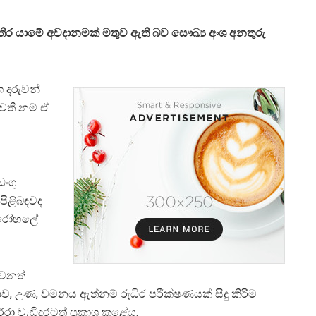
ිර යාමේ අවදානමක් මතුව ඇති බව සෞඛ්‍ය අංශ අනතුරු
ග දරුවන්
තී නම් ඒ
ංගු
පිළිබඳවද
ා රෝහලේ
වෙනත්
‍යාව, උණ, වමනය ඇත්නම් රුධිර පරීක්ෂණයක් සිදු කිරීම
ා වැඩිදුරටත් ප්‍රකාශ කළේය.