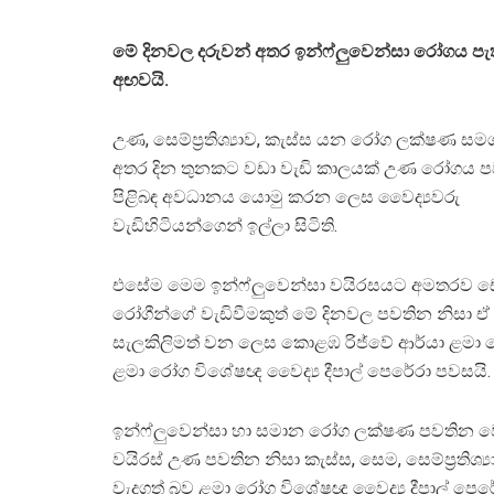
මේ දිනවල දරුවන් අතර ඉන්ෆ්ලුවෙන්සා රෝගය පැත
අඟවයි.
උණ, සෙම්ප්‍රතිශ්‍යාව, කැස්ස යන රෝග ලක්ෂණ සම
අතර දින තුනකට වඩා වැඩි කාලයක් උණ රෝගය පව
පිළිබඳ අවධානය යොමු කරන ලෙස වෛද්‍යවරු
වැඩිහිටියන්ගෙන් ඉල්ලා සිටිති.
එසේම මෙම ඉන්ෆ්ලුවෙන්සා වයිරසයට අමතරව ඩෙ
රෝගීන්ගේ වැඩිවීමකුත් මේ දිනවල පවතින නිසා ඒ 
සැලකිලිමත් වන ලෙස කොළඹ රිජ්වේ ආර්යා ළම
ළමා රෝග විශේෂඥ වෛද්‍ය දීපාල් පෙරේරා පවසයි.
ඉන්ෆ්ලුවෙන්සා හා සමාන රෝග ලක්ෂණ පවතින 
වයිරස් උණ පවතින නිසා කැස්ස, සෙම, සෙම්ප්‍රතිශ්
වැදගත් බව ළමා රෝග විශේෂඥ වෛද්‍ය දීපාල් පෙරේර