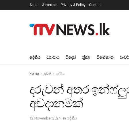
About
Advertise
Privacy & Policy
Contact
දේශීය
ව්‍යාපාර
විදෙස්
ක්‍රීඩා
විශේෂාංග
සංවර
Home
පුවත්
දේශීය
දරුවන් අතර ඉන්ෆ්ලු
අවදානමක්
12 November 2024
in
දේශීය