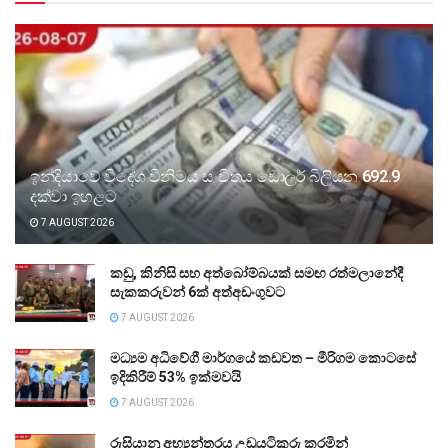
ඉන්දියාවේ විදේශ විනිමය සංචිතය ඩොලර් බිලියන 692.9
දක්වා ඉහළට
7 AUGUST 2026
කඩු, කිනිසි සහ අත්බෝම්බයක් සමඟ රත්මලානේදී
සැකකරුවන් 6ක් අත්අඩංගුවට
7 AUGUST 2026
මධ්‍යම අධිවේගී මාර්ගයේ කඩවත – මීරිගම කොටසේ
ඉදිකිරීම් 53% ඉක්මවයි
7 AUGUST 2026
රුසියානු අභ්‍යන්තරය උඩුයටිකුරු කරමින්