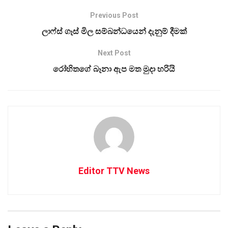
Previous Post
ලාෆ්ස් ගෑස් මිල සම්බන්ධයෙන් දැනුම් දීමක්
Next Post
රෝහිතගේ බෑනා ඇප මත මුදා හරියි
Editor TTV News