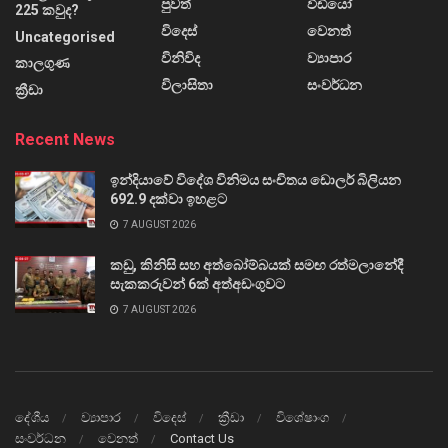
පුවත්
වීඩියෝ
225 කවුද?
විදෙස්
වෙනත්
Uncategorised
විනිවිද
ව්‍යාපාර
කාලගුණ
විලාසිතා
සංවර්ධන
ක්‍රීඩා
Recent News
ඉන්දියාවේ විදේශ විනිමය සංචිතය ඩොලර් බිලියන
692.9 දක්වා ඉහළට
7 AUGUST 2026
කඩු, කිනිසි සහ අත්බෝම්බයක් සමඟ රත්මලානේදී
සැකකරුවන් 6ක් අත්අඩංගුවට
7 AUGUST 2026
දේශීය
ව්‍යාපාර
විදෙස්
ක්‍රීඩා
විශේෂාංග
සංවර්ධන
වෙනත්
Contact Us