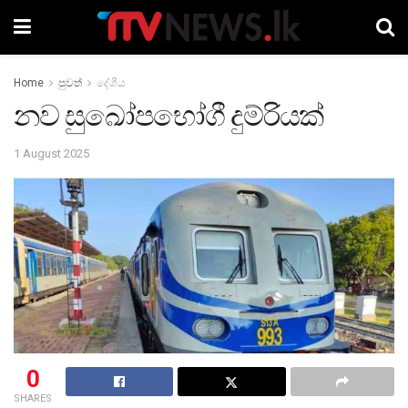
Home
පුවත්
දේශීය
නව සුඛෝපභෝගී දුම්රියක්
1 August 2025
0
SHARES