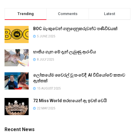
Trending
Comments
Latest
BOC බැංකුවෙන් ගනුදෙනුකරුවන්ට පණිවිඩයක්
5 JUNE 2025
භාතිය ගැන මේ දැන් ලැබුණු ආරංචිය
8 JULY 2025
ලෝකයේම වෛරල් වූ සංවේදී AI වීඩියෝවේ කතාව
ඇත්තක්
15 AUGUST 2025
72 Miss World තරඟයෙන් ඈ ඉවත් වෙයි
22 MAY 2025
Recent News