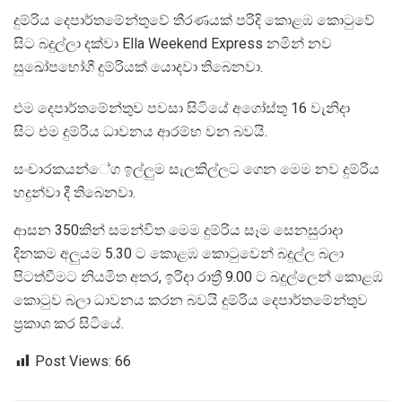
දුම්රිය දෙපාර්තමේන්තුවේ තීරණයක් පරිදි කොළඹ කොටුවේ
සිට බදුල්ලා දක්වා Ella Weekend Express නමින් නව
සුඛෝපභෝගී දුම්රියක් යොදවා තිබෙනවා.
එම දෙපාර්තමේන්තුව පවසා සිටියේ අගෝස්තු 16 වැනිදා
සිට එම දුම්රිය ධාවනය ආරම්භ වන බවයි.
සංචාරකයන්‌ේග ඉල්ලුම සැලකිල්ලට ගෙන මෙම නව දුම්රිය
හදුන්වා දී තිබෙනවා.
ආසන 350කින් සමන්විත මෙම දුම්රිය සෑම සෙනසුරාදා
දිනකම අලුයම 5.30 ට කොළඹ කොටුවෙන් බදුල්ල බලා
පිටත්වීමට නියමිත අතර, ඉරිදා රාත්‍රී 9.00 ට බදුල්ලෙන් කොළඹ
කොටුව බලා ධාවනය කරන බවයි දුම්රිය දෙපාර්තමේන්තුව
ප්‍රකාශ කර සිටියේ.
Post Views:
66