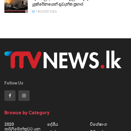
යුක්රේනයෙන් දැවැන්ත ප්‍රහාර
7 AUGUST 2026
Follow Us
Browse by Category
2020
දේශීය
විශේෂාංග
පාර්ලිමේන්තුවට යන