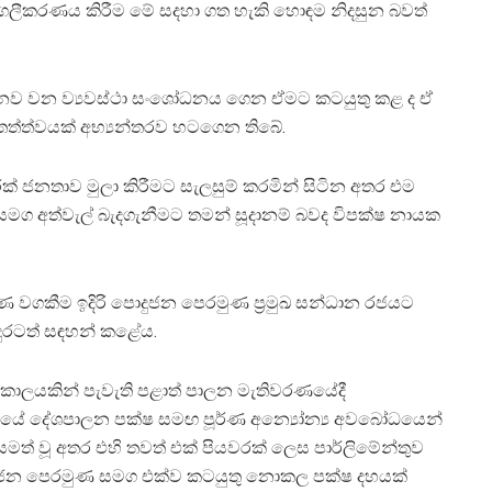
පෞද්ගලීකරණය කිරීම මේ සදහා ගත හැකි හොඳම නිදසුන බවත්
හනව වන ව්‍යවස්ථා සංශෝධනය ගෙන ඒමට කටයුතු කළ ද ඒ
ී තත්ත්වයක් අභ්‍යන්තරව හටගෙන තිබේ.
රක් ජනතාව මුලා කිරීමට සැලසුම් කරමින් සිටින අතර එම
සමග අත්වැල් බැදගැනීමට තමන් සූදානම් බවද විපක්ෂ නායක
්ණ වගකීම ඉදිරි පොදුජන පෙරමුණ ප‍්‍රමුඛ සන්ධාන රජයට
දුරටත් සඳහන් කළේය.
ි කාලයකින් පැවැති පළාත් පාලන මැතිවරණයේදී
ෂයේ දේශපාලන පක්ෂ සමඟ පූර්ණ අන්‍යෝන්‍ය අවබෝධයෙන්
 සමත් වූ අතර එහි තවත් එක් පියවරක් ලෙස පාර්ලිමේන්තුව
ුජන පෙරමුණ සමග එක්ව කටයුතු නොකල පක්ෂ දහයක්