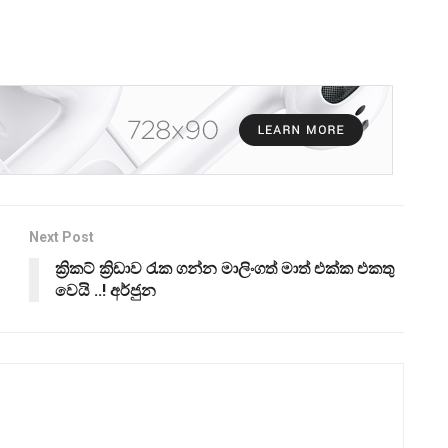
Next Post
ක්‍රිකට් ක්‍රිඩාව රැක ගන්න මාලිංගත් මාත් එක්ක එකතු
වෙයි ..! අර්ජුන