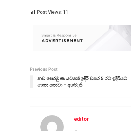
Post Views:
11
Previous Post
නව පෙරමුණ යටතේ ඉදිරි වසර 5 රට ඉදිරියට
ගෙන යනවා – අගමැති
editor