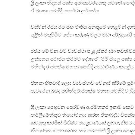
ශ‍්‍රී ලංකා නිදහස් පක්ෂ අමාත්‍යවරයෙකු යටතේ 
ඒ මහතා මෙහිදී පෙන්වා දුන්නේය
වත්මන් රජය රට සහ ජාතිය අනතුරේ හෙළමින් ද
තුළින් මතුපිටිට පේන කරුණු වලට වඩා අර්බුදකාර
රජය මේ වන විට ව්‍යවස්ථා පැළැස්තර දමා තවත් ව
උත්සහය පරාජය කිරීමට දේශපේ‍්‍රමී සියලූ පක්ෂ 
මහින්ද රාජපක්ෂ මහතා මෙහිදී අවධාරණය කළේය.
ජනතා හිතවාදී ලෙස ව්‍යවස්ථාව වෙනස් කිරීමේ පූර
පැවරෙන බවද මහින්ද රාජපක්ෂ මහතා මෙහිදී වැඩි
ශ‍්‍රී ලංකා පොදුජන පෙරමුණ ආරම්භකර ඉතාම කෙට
පාර්ලිමේන්තුව නියෝජනය කරන ඒකාබද්ධ විපක්
කටයුතු කරමින් විශිෂ්ට ජයග‍්‍රහණයක් ලබාගැනීමට
නියෝජනය නොකරන සහ මෙතෙක් ශ‍්‍රී ලංකා පොද