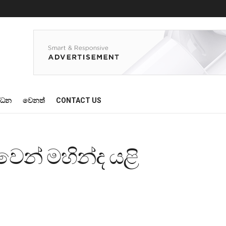
්ධන
වෙනත්
CONTACT US
වෙන් මහින්ද යළි