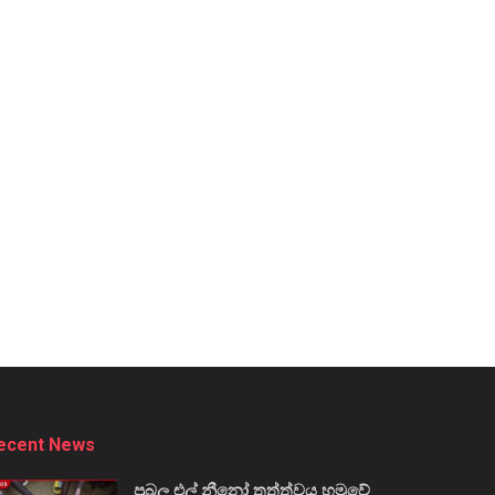
ecent News
ප්‍රබල එල් නීනෝ තත්ත්වය හමුවේ