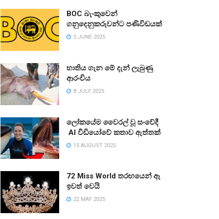
BOC බැංකුවෙන්
ගනුදෙනුකරුවන්ට පණිවිඩයක්
5 JUNE 2025
භාතිය ගැන මේ දැන් ලැබුණු
ආරංචිය
8 JULY 2025
ලෝකයේම වෛරල් වූ සංවේදී
AI වීඩියෝවේ කතාව ඇත්තක්
15 AUGUST 2025
72 Miss World තරඟයෙන් ඈ
ඉවත් වෙයි
22 MAY 2025