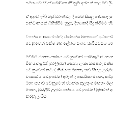
සමග මෙහිදී අවබෝධතා ගිවිසුම් අත්සන් කළ බව ශ‍්‍
ඒ අනුව ඉදිරි මැතිවරණවල දී මෙම සියලූ දේශපාල
සන්ධානයක් බිහිකිරීම නුදුරු දිනයකදී සිදු කිරීමට න
විපක්ෂ නායක මහින්ද රාජපක්ෂ මහතාගේ ප‍්‍රධානත්
වෙනුවෙන් පක්ෂ මහ ලේකම් සාගර කාරියවසම් මහත
මව්බිම ජනතා පක්ෂය වෙනුවෙන් හේමකුමාර නානය
විනයාගමූර්ති මුරලිදරන් මහතා, ලංකා කම්කරු එක
වෙනුවෙන් කමල් නිශ්ශංක මහතා, නව සිහළ උරුමය වෙන
ව්‍යාපාරය වෙනුවෙන් අරුණ ද සොයිසා මහතා, භූමිප
මහා සභාව වෙනුවෙන් ජයන්ත කුලතුංග මහතා, ඊලවර් ප
මහතා, මුස්ලිම් උලමා පක්ෂය වෙනුවෙන් මුබාරක් අ
කරනු ලැබීය.