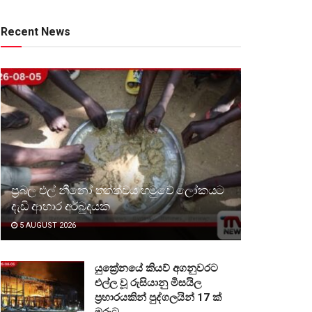
Recent News
ප්‍රබල එල් නීනෝ තත්ත්වය හමුවේ ලෝකයට
දැඩි ආහාර අර්බුදයක
5 AUGUST 2026
යුක්‍රේනයේ කියව් අගනුවරට
එල්ල වූ රුසියානු මිසයිල
ප්‍රහාරයකින් පුද්ගලයින් 17 ක්
මරුට