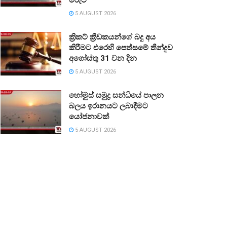
5 AUGUST 2026
ක්‍රිකට් ක්‍රීඩකයන්ගේ බදු අය
කිරීමට එරෙහි පෙත්සමේ තීන්දුව
අගෝස්තු 31 වන දින
5 AUGUST 2026
හෝමුස් සමුද්‍ර සන්ධියේ පාලන
බලය ඉරානයට ලබාදීමට
යෝජනාවක්
5 AUGUST 2026