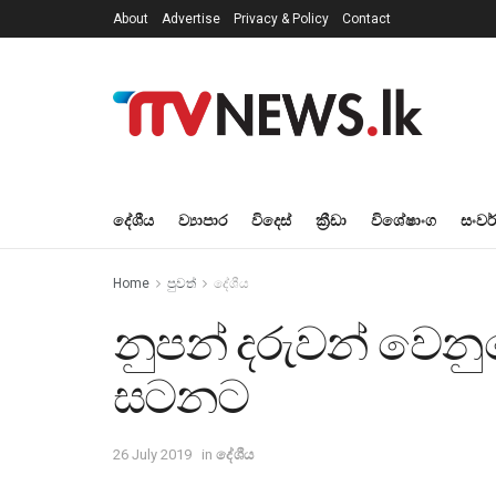
About
Advertise
Privacy & Policy
Contact
දේශීය
ව්‍යාපාර
විදෙස්
ක්‍රීඩා
විශේෂාංග
සංවර
Home
පුවත්
දේශීය
නුපන් දරුවන් වෙනු
සටනට
26 July 2019
in
දේශීය