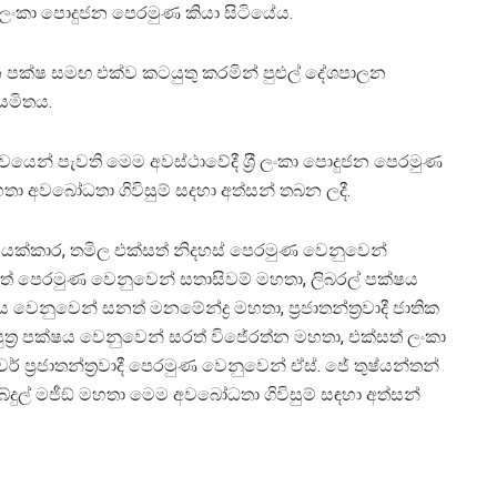
රී ලංකා පොදුජන පෙරමුණ කියා සිටියේය.
න පක්ෂ සමඟ එක්ව කටයුතු කරමින් පුළුල් දේශපාලන
ියමිතය.
වයෙන් පැවති මෙම අවස්ථාවේදී ශ‍්‍රී ලංකා පොදුජන පෙරමුණ
ා අවබෝධතා ගිවිසුම් සදහා අත්සන් තබන ලදී.
ක්කාර, තමිල එක්සත් නිදහස් පෙරමුණ වෙනුවෙන්
්සත් පෙරමුණ වෙනුවෙන් සතාසිවම් මහතා, ලිබරල් පක්ෂය
ුවෙන් සනත් මනමේන්ද්‍ර මහතා, ප‍්‍රජාතන්ත‍්‍රවාදී ජාතික
ුත‍්‍ර පක්ෂය වෙනුවෙන් සරත් විජේරත්න මහතා, එක්සත් ලංකා
‍්‍රජාතන්ත‍්‍රවාදී පෙරමුණ වෙනුවෙන් ඒස්. ජේ තුෂ්යන්තන්
බ්දුල් මජීඞ් මහතා මෙම අවබෝධතා ගිවිසුම් සඳහා අත්සන්