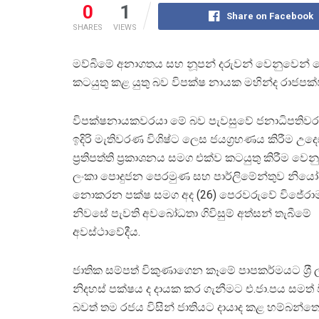
0
1
Share on Facebook
SHARES
VIEWS
මව්බිමේ අනාගතය සහ නූපන් දරුවන් වෙනුවෙන් දේශ
කටයුතු කළ යුතු බව විපක්ෂ නායක මහින්ද රාජපක
විපක්ෂනායකවරයා මේ බව පැවසුවේ ජනාධිපති
ඉදිරි මැතිවරණ විශිෂ්ට ලෙස ජයග‍්‍රහණය කිරීම උද
ප‍්‍රතිපත්ති ප‍්‍රකාශනය සමග එක්ව කටයුතු කිරීම වෙනුවෙ
ලංකා පොදුජන පෙරමුණ සහ පාර්ලිමේන්තුව නි
නොකරන පක්ෂ සමග අද (26) පෙරවරුවේ විජේරා
නිවසේ පැවති අවබෝධතා ගිවිසුම් අත්සන් තැබීමේ
අවස්ථාවේදීය.
ජාතික සම්පත් විකුණාගෙන කෑමේ පාපකර්මයට ශ‍්‍රී 
නිදහස් පක්ෂය ද දායක කර ගැනීමට එ.ජා.පය සමත් 
බවත් තම රජය විසින් ජාතියට දායාද කළ හම්බන්