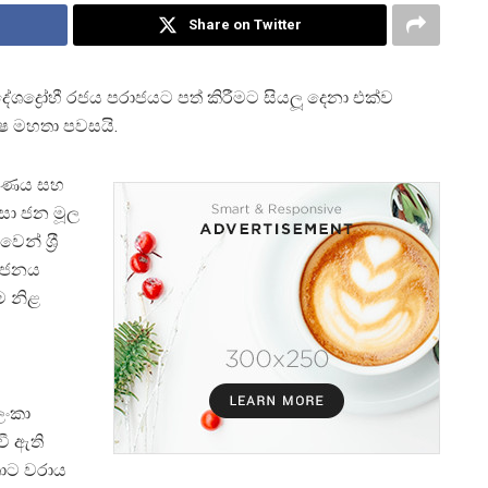
Share on Twitter
ද්‍රෝහී රජය පරාජයට පත් කිරීමට සියලූ දෙනා එක්ව
්ෂ මහතා පවසයි.
වරණය සහ
ෙසා ජන මූල
න් ශ‍්‍රී
යෝජනය
ම නිළ
ලංකා
වී ඇති
තොට වරාය