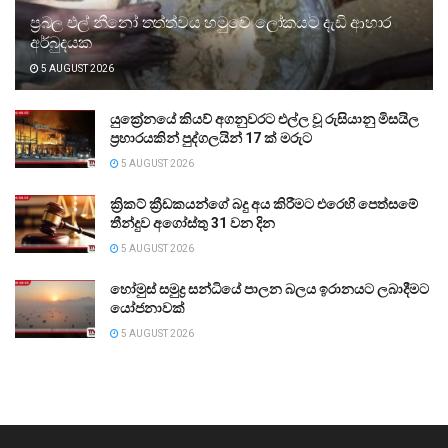
ප්‍රබල එල් නීනෝ තත්ත්වය හමුවේ ලෝකයට දැඩි ආහාර
අර්බුදයක
5 AUGUST 2026
යුක්‍රේනයේ කියව් අගනුවරට එල්ල වූ රුසියානු මිසයිල
ප්‍රහාරයකින් පුද්ගලයින් 17 ක් මරුට
5 AUGUST 2026
ක්‍රිකට් ක්‍රීඩකයන්ගේ බදු අය කිරීමට එරෙහි පෙත්සමේ
තීන්දුව අගෝස්තු 31 වන දින
5 AUGUST 2026
හෝමුස් සමුද්‍ර සන්ධියේ පාලන බලය ඉරානයට ලබාදීමට
යෝජනාවක්
5 AUGUST 2026