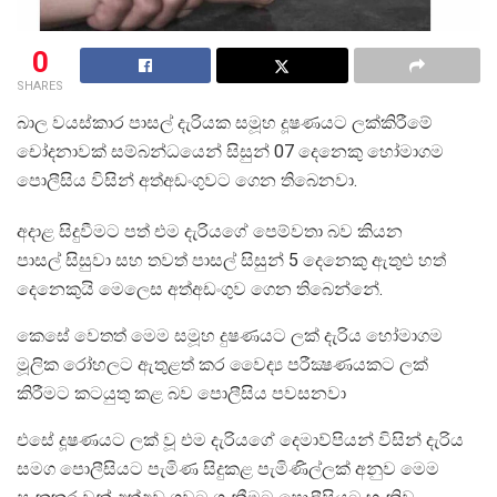
0
SHARES
බාල වයස්කාර පාසල් දැරියක සමූහ දූෂණයට ලක්කිරීමේ
චෝදනාවක් සම්බන්ධයෙන් සිසුන් 07 දෙනෙකු හෝමාගම
පොලීසිය විසින් අත්අඩංගුවට ගෙන තිබෙනවා.
අදාළ සිදුවීමට පත් එම දැරියගේ පෙම්වතා බව කියන
පාසල් සිසුවා සහ තවත් පාසල් සිසුන් 5 දෙනෙකු ඇතුළු හත්
දෙනෙකුයි මෙලෙස අත්අඩංගුව ගෙන තිබෙන්නේ.
කෙසේ වෙතත් මෙම සමූහ දුෂණයට ලක් දැරිය හෝමාගම
මූලික රෝහලට ඇතුළත් කර වෛද්‍ය පරීක්‍ෂණයකට ලක්
කිරීමට කටයුතු කළ බව පොලීසිය පවසනවා
එසේ දූෂණයට ලක් වූ එම දැරියගේ දෙමාව්පියන් විසින් දැරිය
සමග පොලීසියට පැමිණ සිදුකළ පැමිණිල්ලක් අනුව මෙම