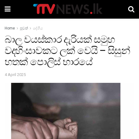
Home
පුවත්
දේශීය
බාල වයස්කාර දැරියක් සමුහ
වදහිංසාවකට ලක් වෙයි – සිසුන්
හතක් පොලිස් භාරයේ
4 April 2025