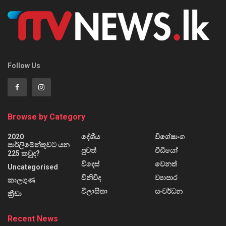
Follow Us
Browse by Category
2020
දේශීය
විශේෂාංග
පාර්ලිමේන්තුවට යන
පුවත්
වීඩියෝ
225 කවුද?
විදෙස්
වෙනත්
Uncategorised
විනිවිද
ව්‍යාපාර
කාලගුණ
විලාසිතා
සංවර්ධන
ක්‍රීඩා
Recent News