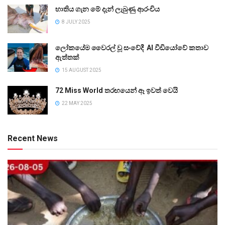
භාතිය ගැන මේ දැන් ලැබුණු ආරංචිය
8 JULY 2025
ලෝකයේම වෛරල් වූ සංවේදී AI වීඩියෝවේ කතාව
ඇත්තක්
15 AUGUST 2025
72 Miss World තරඟයෙන් ඈ ඉවත් වෙයි
22 MAY 2025
Recent News