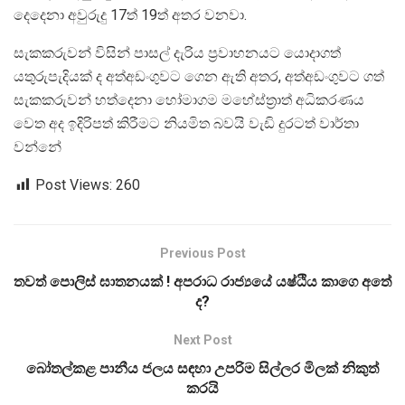
දෙදෙනා අවුරුදු 17ත් 19ත් අතර වනවා.
සැකකරුවන් විසින් පාසල් දැරිය ප්‍රවාහනයට යොදාගත්
යතුරුපැදියක් ද අත්අඩංගුවට ගෙන ඇති අතර, අත්අඩංගුවට ගත්
සැකකරුවන් හත්දෙනා හෝමාගම මහේස්ත්‍රාත් අධිකරණය
වෙත අද ඉදිරිපත් කිරීමට නියමිත බවයි වැඩි දුරටත් වාර්තා
වන්නේ
Post Views:
260
Previous Post
තවත් පොලිස් ඝාතනයක් ! අපරාධ රාජ්‍යයේ යෂ්ඨිය කාගෙ අතේ
ද?
Next Post
බෝතල්කළ පානීය ජලය සඳහා උපරිම සිල්ලර මිලක් නිකුත්
කරයි