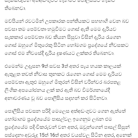
සැකකරුවන් අත්අඩංගුවට ගැනීමට පොලීසියට හැකිව
තිබෙනවා.
මව්පියන් රවටමින් උපකාරක පන්තියකට සහභාගි වෙන බව
පවසා තම පෙම්වතා හමුවීමට ගොස් ඇති මෙම දැරියව
සැකකාර පෙම්වතා බව කියන සිසුවා විසින් දැරිය රැගෙන
ගොස් ඔහුගේ මිතුරෙකු සිටින හෝමගම ප්‍රදේශයේ නිවසකට
ගොස් එම නිවසේදී දැරිය දූෂණයට ලක්කර තිබෙනවා.
එමෙන්ම උදෑසන 9ත් සවස 3ත් අතර පැය හයක කාලයක්
ඇතුළත තවත් නිවාස තුනකට රැගෙන ගොස් මෙම දැරියව
පෙම්වතා ඇතුළු ඔහුගේ මිතුරන් විසින් වරින්වර බරපතළ
ලිංගික අපයෝජනය ලක් කර ඇති බව විමර්ශනයේදී
අනාවරණය වූ බව පොලීසිය සදහන් කර සිටිනවා.
පොලීසිය පවසන පරිදි මෙලෙස අත්අඩංගුවට ගෙන ඇත්තේ
හෝමාගම ප්‍රදේශයේම පාසල්වල ඉගෙනුම ලබන එම
ප්‍රදේශයේම පදිංචිකරුවන් වන අතර, ඔවුන්ගෙන් පාසල් සිසුන්
පස්දෙනා අවුරුදු 15ත් 16ත් අතර වයස්වල සිටින අතර, අනෙක්