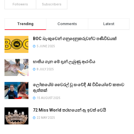
Followers
Subscribers
Trending
Comments
Latest
BOC බැංකුවෙන් ගනුදෙනුකරුවන්ට පණිවිඩයක්
5 JUNE 2025
භාතිය ගැන මේ දැන් ලැබුණු ආරංචිය
8 JULY 2025
ලෝකයේම වෛරල් වූ සංවේදී AI වීඩියෝවේ කතාව
ඇත්තක්
15 AUGUST 2025
72 Miss World තරඟයෙන් ඈ ඉවත් වෙයි
22 MAY 2025