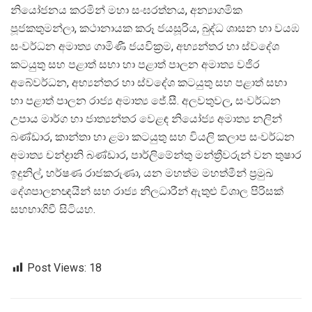
නියෝජනය කරමින් මහා සංඝරත්නය, අන්‍යාගමික
පූජකතුමන්ලා, කථානායක කරූ ජයසූරිය, බුද්ධ ශාසන හා වයඹ
සංවර්ධන අමාත්‍ය ගාමිණී ජයවික්‍රම, අභ්‍යන්තර හා ස්වදේශ
කටයුතු සහ පළාත් සභා හා පළාත් පාලන අමාත්‍ය වජිර
අබේවර්ධන, අභ්‍යන්තර හා ස්වදේශ කටයුතු සහ පළාත් සභා
හා පළාත් පාලන රාජ්‍ය අමාත්‍ය ජේ.සී. අලවතුවල, සංවර්ධන
උපාය මාර්ග හා ජාත්‍යන්තර වෙළඳ නියෝජ්‍ය අමාත්‍ය නලින්
බණ්ඩාර, කාන්තා හා ළමා කටයුතු සහ වියලි කලාප සංවර්ධන
අමාත්‍ය චන්ද්‍රානි බණ්ඩාර, පාර්ලිමේන්තු මන්ත්‍රීවරුන් වන තුෂාර
ඉදුනිල්, හර්ෂණ රාජකරුණා, යන මහත්ම මහත්මීන් ප්‍රමුඛ
දේශපාලනඥයින් සහ රාජ්‍ය නිලධාරීන් ඇතුළු විශාල පිරිසක්
සහභාගිවී සිටියහ.
Post Views:
18