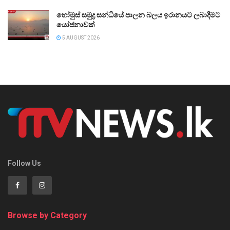
හෝමුස් සමුද්‍ර සන්ධියේ පාලන බලය ඉරානයට ලබාදීමට
යෝජනාවක්
5 AUGUST 2026
Follow Us
Browse by Category