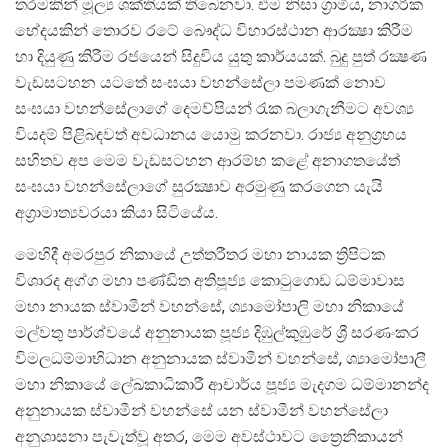
තරමකින් මූල්‍ය ශක්තියක් තිබෙනවා. එම නිසා ග්‍රාමීය, නාගරික
භේදයකින් තොරව රටේ බෞද්ධ විහාරස්ථාන ආරක්‍ෂා කිරීම
හා දියුණු කිරීම රජයෙන් සිදුවිය යුතු කාර්යයක්. බුදු පුත් රක්‍ෂණ
වැඩසටහන යටතේ සංඝයා වහන්සේලා පමණක් නොව
සංඝයා වහන්සේලාගේ දෙමව්පියන් රැක බලාගැනීමට අවශ්‍ය
වියදම් පිළිබඳවත් අවධානය යොමු කරනවා. රාජ්‍ය අනුග්‍රහය
සහිතව අප මෙම වැඩසටහන ආරම්භ කළේ අනාගතයේත්
සංඝයා වහන්සේලාගේ සුරක්‍ෂාව අරමුණු කරගෙන යැයි
අග්‍රාමාත්‍යවරයා කියා සිටියේය.
මෙහිදී අමරපුර නිකායේ උත්තරීතර මහා නායක ත්‍රිපිටක
විශාරද අග්ග මහා පණ්ඩිත අතිපූජ්‍ය කොටුගොඩ ධම්මාවාස
මහා නායක ස්වාමීන් වහන්සේ, ශ්‍යාමෝපාලි මහා නිකායේ
මල්වතු පාර්ශ්වයේ අනුනායක පූජ්‍ය දිඹුල්කුඹුරේ ශ්‍රී සරණංකර
විමලධම්මාභිධාන අනුනායක ස්වාමීන් වහන්සේ, ශ්‍යාමෝපාලී
මහා නිකායේ ලේඛකාධිකාරී ආචාර්ය පූජ්‍ය මැදගම ධම්මානන්ද
අනුනායක ස්වාමීන් වහන්සේ යන ස්වාමීන් වහන්සේලා
අනුශාසනා පැවැත්වූ අතර, මෙම අවස්ථාවට ත්‍රෛනිකායන්