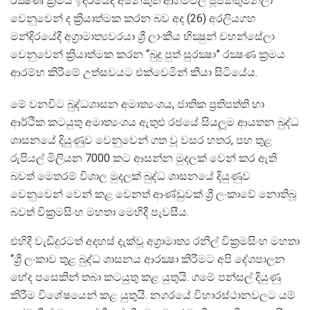
රක්‍ෂණ ක්‍රමය ඉදිරියේදී අනෙකුත් ආගම්වල පූජකතුමන්ලා
වෙනුවෙන් ද ක්‍රියාත්මක කරන බව අද (26) අරලියගහ
මන්දිරයේදී අග්‍රාමාත්‍යවරයා ශ්‍රී ලාංකීය භික්‍ෂුන් වහන්සේලා
වෙනුවෙන් ක්‍රියාත්මක කරන “බුදු පුත් සුරක්‍ෂා” රක්‍ෂණ ක්‍රමය
ආරම්භ කිරීමේ උත්සවයට එක්වෙමින් කියා සිටියේය.
මේ වනවිට බුද්ධශාසන අමාත්‍යංශය, ජාතික ප්‍රතිපත්ති හා
ආර්ථික කටයුතු අමාත්‍යංශය ඇතුළු රජයේ සියලූම ආයතන බුද්ධ
ශාසනයේ දියුණුව වෙනුවෙන් ගත වූ වසර හතර, පහ තුළ
රුපියල් මිලියන 7000 කට ආසන්න මුදලක් වෙන් කර ඇති
බවත් මෙතරම් විශාල මුදලක් බුද්ධ ශාසනයේ දියුණුව
වෙනුවෙන් වෙන් කළ වෙනත් ආණ්ඩුවක් ශ්‍රී ලංකාවේ නොතිබූ
බවත් වික්‍රමසිංහ මහතා මෙහිදී පැවසීය.
එහිදී වැඩිදුරටත් අදහස් දැක්වූ අග්‍රාමාත්‍ය රනිල් වික්‍රමසිංහ මහතා
“ශ්‍රී ලංකාව තුළ බුද්ධ ශාසනය ආරක්‍ෂා කිරීමට අපි දේශපාලන
භේද පසෙකින් තබා කටයුතු කළ යුතුයි. ගමේ පන්සල් දියුණු
කිරීම විශේෂයෙන් කළ යුතුයි. නගරයේ විහාරස්ථානවලට යම්