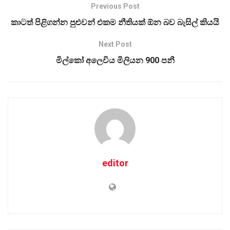
Previous Post
කාටත් පිළිගන්න පුළුවන් එකම නීතියක් ඕන බව බැසිල් කියයි
Next Post
මිල්කෝ අලෙවිය මිලියන 900 පනී
editor