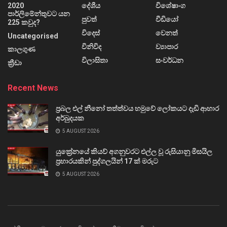
2020
දේශීය
විශේෂාංග
පාර්ලිමේන්තුවට යන
පුවත්
වීඩියෝ
225 කවුද?
විදෙස්
වෙනත්
Uncategorised
විනිවිද
ව්‍යාපාර
කාලගුණ
විලාසිතා
සංවර්ධන
ක්‍රීඩා
Recent News
ප්‍රබල එල් නීනෝ තත්ත්වය හමුවේ ලෝකයට දැඩි ආහාර
අර්බුදයක
5 AUGUST 2026
යුක්‍රේනයේ කියව් අගනුවරට එල්ල වූ රුසියානු මිසයිල
ප්‍රහාරයකින් පුද්ගලයින් 17 ක් මරුට
5 AUGUST 2026