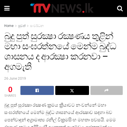
Home
පුවත්
සංවර්ධන
බුදු පුත් සුරක්‍ෂා රක්‍ෂණය තුළින්
මහා සංඝරත්නයේ මෙන්ම බුද්ධ
ශාසනය ද ආරක්‍ෂා කරනවා –
අගමැති
26 June 2019
0
SHARES
බුදු පුත් සුරක්‍ෂා රක්‍ෂණ ක්‍රමය ක්‍රියාවට නංවන්නේ මහා
සංඝරත්නයේ මෙන්ම බුද්ධ ශාසනයේ ආරක්‍ෂාව සඳහා බව
පෙන්වාදුන් අග්‍රාමාත්‍ය රනිල් වික්‍රමසිංහ මහතා පවසයි. මෙම