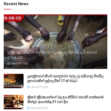
Recent News
ප්‍රබල එල් නීනෝ තත්ත්වය හමුවේ ලෝකයට දැඩි ආහාර
අර්බුදයක
5 AUGUST 2026
යුක්‍රේනයේ කියව් අගනුවරට එල්ල වූ රුසියානු මිසයිල
ප්‍රහාරයකින් පුද්ගලයින් 17 ක් මරුට
5 AUGUST 2026
ක්‍රිකට් ක්‍රීඩකයන්ගේ බදු අය කිරීමට එරෙහි පෙත්සමේ
තීන්දුව අගෝස්තු 31 වන දින
5 AUGUST 2026