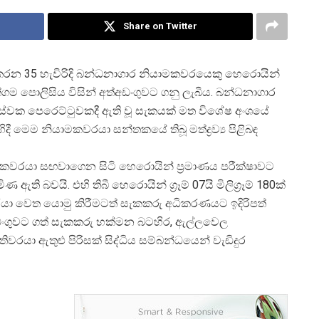
Share on Twitter
කරන 35 හැවිරිදි බන්ධනාගාර නියාමකවරයෙකු හෙරොයින්
ගම පොලිසිය විසින් අත්අඩංගුවට ගනු ලැබීය. බන්ධනාගාර
සේවක පෙරෙට්ටුවකදී ඇති වූ සැකයක් මත විශේෂ අංශයේ
ිදී මෙම නියාමකවරයා සන්තකයේ තිබූ මත්ද්
රව්
ය පිළිබඳ
ාමකවරයා සඟවාගෙන සිටි හෙරොයින් ප්
රමාණය පරීක්ෂාවට
ිණ ඇති බවයි. එහි තිබී හෙරොයින් ග්
රෑම් 07යි මිලිග්
රෑම් 180ක්
ා වෙත යොමු කිරීමටත් සැකකරු අධිකරණයට ඉදිරිපත්
ඩංගුවට ගත් සැකකරු හක්මන බටහිර, ඇල්ලවෙල
වරයා ඇතුළු පිරිසක් සිද්ධිය සම්බන්ධයෙන් වැඩිදුර