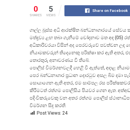
0
5
Share on Facebook
SHARES
VIEWS
ගාල්ල බූස්ස අධි ආරක්ෂිත බන්ධනාගාරයේ සේවය 
මත්ද්
රව්
ය ළඟ තබා ගැනීමේ චෝදනාව මත අද (05) රත්
අධිකාරිවරයා විසින් අද පෙරවරුවේ පවත්වන ලද 
නියාමකවරුන් තිදෙනෙකු පරික්ෂා කර ඇති අතර, එහ
තොරතුරු අනාවරණය වී තිබේ.
පොලිස් විමර්ශනවලදී හෙළි වී ඇත්තේ, අදාළ නිය
පෙර බන්ධනාගාර ප්
රධාන දොරටුව අසල බිම දමා පැම
සොයාගෙන ඇති අතර, එම සාම්පල රස පරීක්ෂකවරය
කිරීමටත් රත්ගම පොලිසිය පියවර ගෙන ඇත. අත්අ
පදිංචිකරුවෙකු වන අතර රත්ගම පොලිස් ස්ථානාධිපති
විමර්ශන සිදු කරති.
Post Views:
24