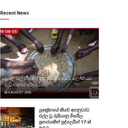
Recent News
ප්‍රබල එල් නීනෝ තත්ත්වය හමුවේ ලෝකයට
දැඩි ආහාර අර්බුදයක
5 AUGUST 2026
යුක්‍රේනයේ කියව් අගනුවරට
එල්ල වූ රුසියානු මිසයිල
ප්‍රහාරයකින් පුද්ගලයින් 17 ක්
මරුට