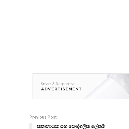
Previous Post
කතානායක සහ පෞද්ගලික ලේකම්