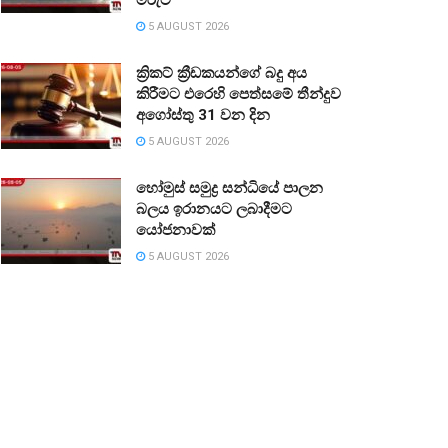
5 AUGUST 2026
ක්‍රිකට් ක්‍රීඩකයන්ගේ බදු අය
කිරීමට එරෙහි පෙත්සමේ තීන්දුව
අගෝස්තු 31 වන දින
5 AUGUST 2026
හෝමුස් සමුද්‍ර සන්ධියේ පාලන
බලය ඉරානයට ලබාදීමට
යෝජනාවක්
5 AUGUST 2026