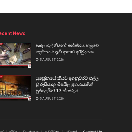
ecent News
ප්‍රබල එල් නීනෝ තත්ත්වය හමුවේ
ලෝකයට දැඩි ආහාර අර්බුදයක
5 AUGUST 2026
යුක්‍රේනයේ කියව් අගනුවරට එල්ල
වූ රුසියානු මිසයිල ප්‍රහාරයකින්
පුද්ගලයින් 17 ක් මරුට
5 AUGUST 2026
ෙස්
ක්‍රීඩා
විශේෂාංග
සංවර්ධන
වෙනත්
Contact Us