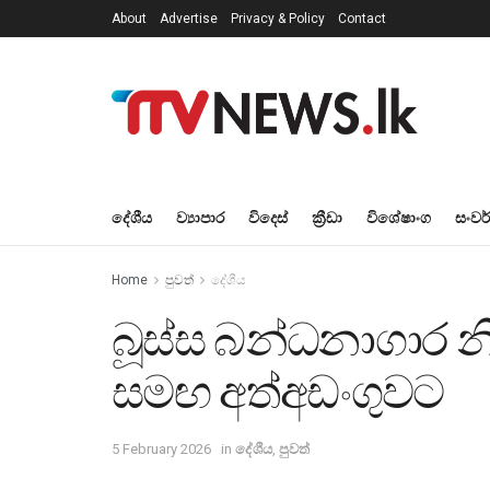
About
Advertise
Privacy & Policy
Contact
දේශීය
ව්‍යාපාර
විදෙස්
ක්‍රීඩා
විශේෂාංග
සංවර
Home
පුවත්
දේශීය
බූස්ස බන්ධනාගාර 
සමඟ අත්අඩංගුවට
5 February 2026
in
දේශීය
,
පුවත්