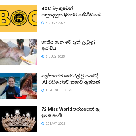
BOC බැංකුවෙන්
ගනුදෙනුකරුවන්ට පණිවිඩයක්
5 JUNE 2025
භාතිය ගැන මේ දැන් ලැබුණු
ආරංචිය
8 JULY 2025
ලෝකයේම වෛරල් වූ සංවේදී
AI වීඩියෝවේ කතාව ඇත්තක්
15 AUGUST 2025
72 Miss World තරඟයෙන් ඈ
ඉවත් වෙයි
22 MAY 2025