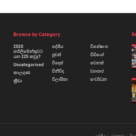
Browse by Category
R
2020
දේශීය
විශේෂාංග
පාර්ලිමේන්තුවට
පුවත්
වීඩියෝ
යන 225 කවුද?
විදෙස්
වෙනත්
Uncategorised
විනිවිද
ව්‍යාපාර
කාලගුණ
විලාසිතා
සංවර්ධන
ක්‍රීඩා
දේශීය
ව්‍යාපාර
විද