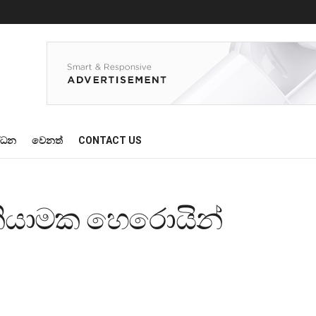
්ධන
වෙනත්
CONTACT US
නියාමක හෙරොයින්