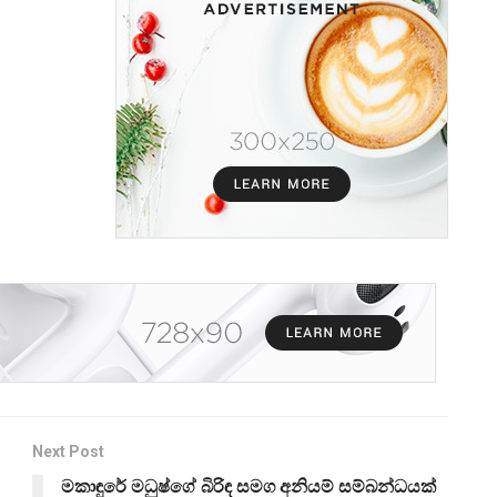
Next Post
මකාඳුරේ මධුෂ්ගේ බිරිඳ සමග අනියම් සම්බන්ධයක්