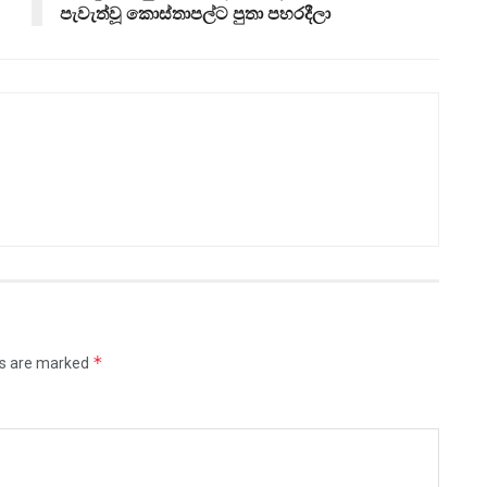
පැවැත්වූ කොස්තාපල්ට පුතා පහරදීලා
*
ds are marked