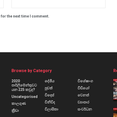
 for the next time I comment.
Browse by Category
R
2020
දේශීය
විශේෂාංග
පාර්ලිමේන්තුවට
පුවත්
වීඩියෝ
යන 225 කවුද?
විදෙස්
වෙනත්
Uncategorised
විනිවිද
ව්‍යාපාර
කාලගුණ
විලාසිතා
සංවර්ධන
ක්‍රීඩා