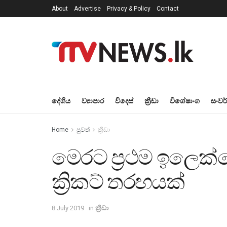
About
Advertise
Privacy & Policy
Contact
දේශීය
ව්‍යාපාර
විදෙස්
ක්‍රීඩා
විශේෂාංග
සංවර
Home
පුවත්
ක්‍රීඩා
මෙරට ප්‍රථම ඉලෙක්ට
ක්‍රිකට් තරඟයක්
8 July 2019
in
ක්‍රීඩා