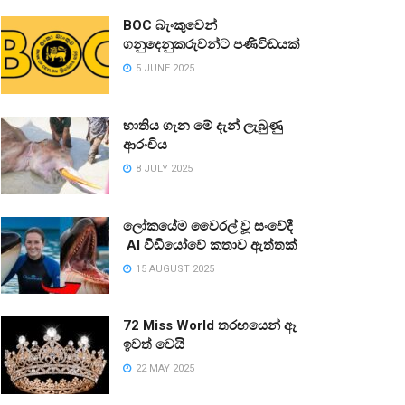
BOC බැංකුවෙන්
ගනුදෙනුකරුවන්ට පණිවිඩයක්
5 JUNE 2025
භාතිය ගැන මේ දැන් ලැබුණු
ආරංචිය
8 JULY 2025
ලෝකයේම වෛරල් වූ සංවේදී
AI වීඩියෝවේ කතාව ඇත්තක්
15 AUGUST 2025
72 Miss World තරඟයෙන් ඈ
ඉවත් වෙයි
22 MAY 2025