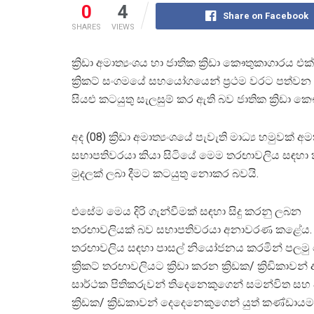
0
4
Share on Facebook
SHARES
VIEWS
ක්‍රිඩා අමාත්‍යංශය හා ජාතික ක්‍රිඩා කෞතුකාගාරය
ක්‍රිකට් සංගමයේ සහයෝගයෙන් ප්‍රථම වරට පත්වන ව
සියළු කටයුතු සැලසුම් කර ඇති බව ජාතික ක්‍රිඩා
අද (08) ක්‍රිඩා අමාත්‍යංශයේ පැවැති මාධ්‍ය හමුවක් අ
සභාපතිවරයා කියා සිටියේ මෙම තරඟාවලිය සඳහා කිසි
මුදලක් ලබා දීමට කටයුතු නොකර බවයි.
එසේම මෙය දිරි ගැන්වීමක් සඳහා සිදු කරනු ලබන
තරඟාවලියක් බව සභාපතිවරයා අනාවරණ කළේය.
තරඟාවලිය සඳහා පාසල් නියෝජනය කරමින් පලමු
ක්‍රිකට් තරඟාවලියට ක්‍රිඩා කරන ක්‍රිඩක/ ක්‍රිඩිකාවන්
සාර්ථක පිතිකරුවන් තිදෙනෙකුගෙන් සමන්විත සහ
ක්‍රිඩක/ ක්‍රිඩකාවන් දෙදෙනෙකුගෙන් යුත් කණ්ඩාය