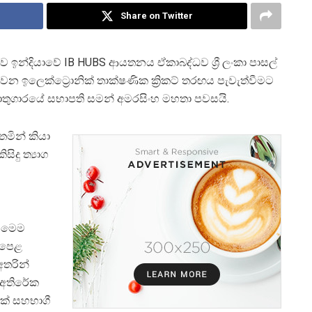
Share on Twitter
 එක්ව ඉන්දියාවේ IB HUBS ආයතනය ඒකාබද්ධව ශ්‍රී ලංකා පාසල්
න ඉලෙක්ට්‍රොනික් තාක්ෂණික ක්‍රිකට් තරඟය පැවැත්වීමට
 කෞතුගාරයේ සභාපති සමන් අමරසිංහ මහතා පවසයි.
මතමින් කියා
දු ත්‍යාග
 මෙම
 පෙළ
 අතරින්
 අතිරේක
මක් සහභාගී