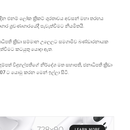
දින එනම් ලෝක ක්‍රිකට් ශුරතාවය අවසන් මහා තරඟය
ගාර ශ්‍රවණාගාරයේදී පැවැත්වීමට නියමිතයි.
ාධිපති ක්‍රිඩා සම්මාන උලෙලට සමගාමිව බණ්ඩාරනායක
වැත්වීමට කටයුතු යොදා ඇත.
ම්පත් විදුහල්පතිගේ නිර්දේශ මත සභාපති, ජනාධිපති ක්‍රිඩා
07 ට යොමු කරන මෙන් ඉල්ලා සිටි.