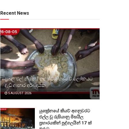
Recent News
ප්‍රබල එල් නීනෝ තත්ත්වය හමුවේ ලෝකයට
දැඩි ආහාර අර්බුදයක
5 AUGUST 2026
යුක්‍රේනයේ කියව් අගනුවරට
එල්ල වූ රුසියානු මිසයිල
ප්‍රහාරයකින් පුද්ගලයින් 17 ක්
මරුට