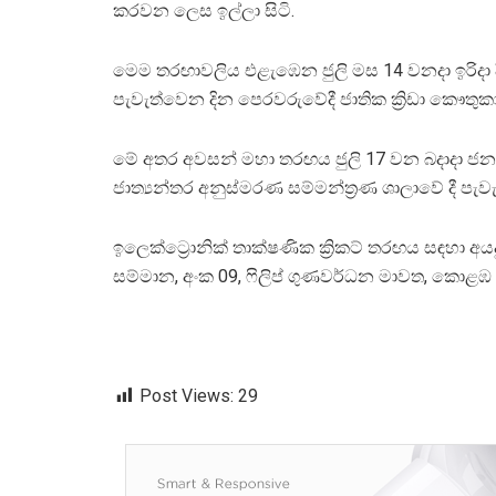
කරවන ලෙස ඉල්ලා සිටි.
මෙම තරඟාවලිය එළැඹෙන ජුලි මස 14 වනදා ඉරිදා 
පැවැත්වෙන දින පෙරවරුවේදී ජාතික ක්‍රිඩා කෞතුකා
මේ අතර අවසන් මහා තරඟය ජුලි 17 වන බදාදා ජන
ජාත්‍යන්තර අනුස්මරණ සම්මන්ත්‍රණ ශාලාවේ දී පැ
ඉලෙක්ට්‍රොනික් තාක්ෂණික ක්‍රිකට් තරඟය සඳහා අයදු
සම්මාන, අංක 09, ෆිලිප් ගුණවර්ධන මාවත, කොළඹ 
Post Views:
29