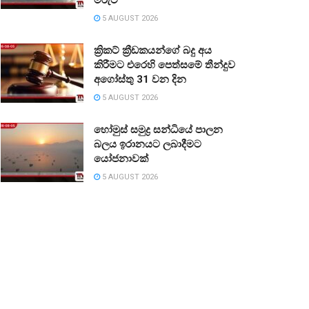
5 AUGUST 2026
ක්‍රිකට් ක්‍රීඩකයන්ගේ බදු අය
කිරීමට එරෙහි පෙත්සමේ තීන්දුව
අගෝස්තු 31 වන දින
5 AUGUST 2026
හෝමුස් සමුද්‍ර සන්ධියේ පාලන
බලය ඉරානයට ලබාදීමට
යෝජනාවක්
5 AUGUST 2026