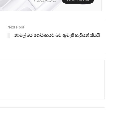
Next Post
නාමල් බය ගෝඨාභයට බව ඇමැති හැරිසන් කියයි