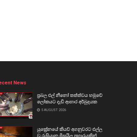
ecent News
ප්‍රබල එල් නීනෝ තත්ත්වය හමුවේ
ලෝකයට දැඩි ආහාර අර්බුදයක
5 AUGUST 2026
යුක්‍රේනයේ කියව් අගනුවරට එල්ල
වූ රුසියානු මිසයිල ප්‍රහාරයකින්