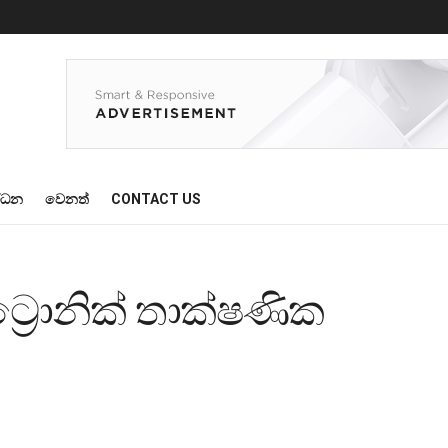
්ධන
වෙනත්
CONTACT US
්‍රොනික් තාක්ෂණික