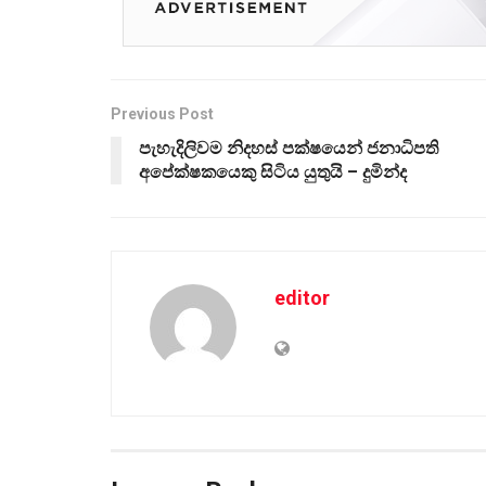
Previous Post
පැහැදිලිවම නිදහස් පක්ෂයෙන් ජනාධිපති
අපේක්ෂකයෙකු සිටිය යුතුයි – දුමින්ද
editor