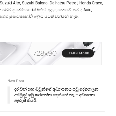
Suzuki Alto, Suzuki Baleno, Daihatsu Petrol, Honda Grace,
හන මෙම සුඛෝපභෝගී බද්දට අදාළ නොවේ. තව ද Axio,
 ද මෙම සුඛෝපභෝගී බද්දට යටත් වන්නේ නැත.
Next Post
–
දරුවන් සහ ඔවුන්ගේ අධ්‍යාපනය පටු දේශපාලන
අරමුණු ඉටු කරගන්න දෙන්නේ නෑ – අධ්‍යාපන
ඇමැති කියයි