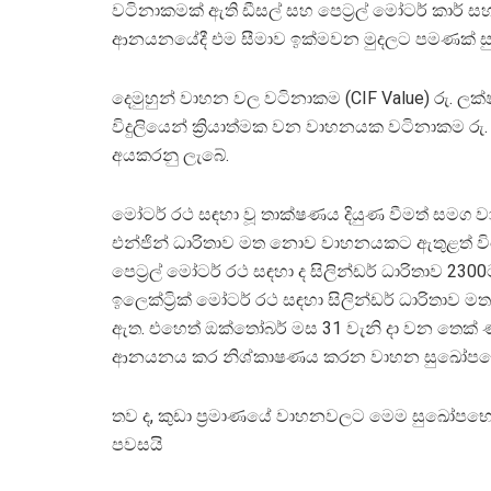
වටිනාකමක් ඇති ඩීසල් සහ පෙට්‍රල් මෝටර් කාර් සහ
ආනයනයේදී එම සීමාව ඉක්මවන මුදලට පමණක් සු
දෙමුහුන් වාහන වල වටිනාකම (CIF Value) රු. ලක්
විදුලියෙන් ක්‍රියාත්මක වන වාහනයක වටිනාකම රු.
අයකරනු ලැබේ.
මෝටර් රථ සඳහා වූ තාක්ෂණය දියුණ වීමත් ස
එන්ජින් ධාරිතාව මත නොව වාහනයකට ඇතුළත් විශේ
පෙට්‍රල් මෝටර් රථ සඳහා ද සිලින්ඩර් ධාරිතාව 230
ඉලෙක්ට්‍රික් මෝටර් රථ සඳහා සිලින්ඩර් ධාරිතාව
ඇත. එහෙත් ඔක්තෝබර් මස 31 වැනි දා වන තෙක් ණයව
ආනයනය කර නිශ්කාෂණය කරන වාහන සුඛෝපභෝගී
තව ද, කුඩා ප්‍රමාණයේ වාහනවලට මෙම සුඛෝපභ
පවසයි