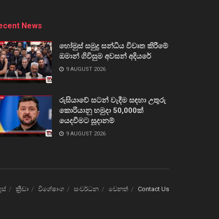
ecent News
හෝමුස් සමුද්‍ර සන්ධිය විවෘත කිරීමේ
ඔමාන් ගිවිසුම අවසන් අදියරේ
9 AUGUST 2026
රුසියාවේ සටන් වැදීම සඳහා උතුරු
කොරියානු හමුදා 50,000ක්
යෙදවීමට සූදානම්
9 AUGUST 2026
ෙස්
ක්‍රීඩා
විශේෂාංග
සංවර්ධන
වෙනත්
Contact Us