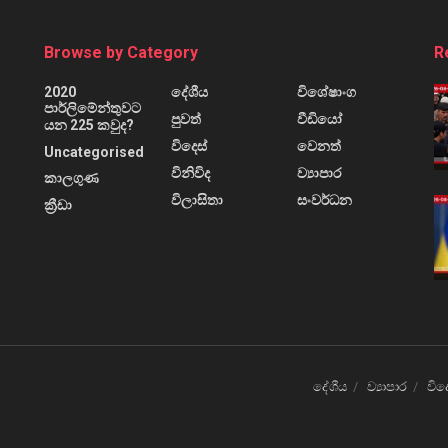
Browse by Category
R
2020
දේශීය
විශේෂාංග
පාර්ලිමේන්තුවට
පුවත්
වීඩියෝ
යන 225 කවුද?
විදෙස්
වෙනත්
Uncategorised
විනිවිද
ව්‍යාපාර
කාලගුණ
විලාසිතා
සංවර්ධන
ක්‍රීඩා
දේශීය
ව්‍යාපාර
විද