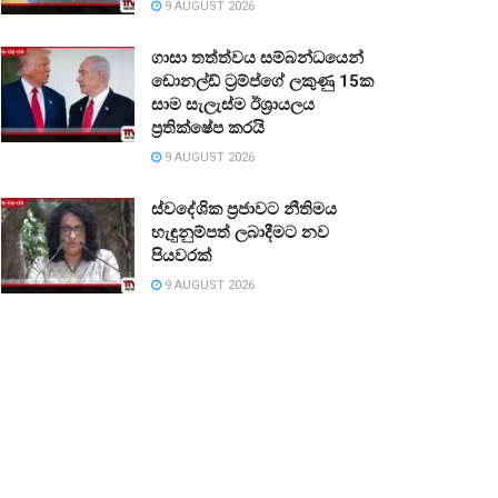
9 AUGUST 2026
ගාසා තත්ත්වය සම්බන්ධයෙන්
ඩොනල්ඩ් ට්‍රම්ප්ගේ ලකුණු 15ක
සාම සැලැස්ම ඊශ්‍රායලය
ප්‍රතික්ෂේප කරයි
9 AUGUST 2026
ස්වදේශික ප්‍රජාවට නීතිමය
හැඳුනුම්පත් ලබාදීමට නව
පියවරක්
9 AUGUST 2026