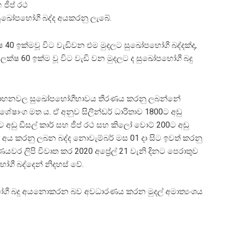
 ජීප් රථ
ඛෝපභෝගී බද්ද අයකරනු ලැබේ.
ෂ 40 ඉක්මවූ විට වැඩිවන එම මුදලට සුඛෝපභෝගී බද්දක්ද,
 ලක්ෂ 60 ඉක්ම වූ විට වැඩි වන මුදලට ද සුඛෝපභෝගී බදු
මග වාහනවල සුඛෝපභෝගීභාවය තීරණය කරනු ලබන්නේ
ෂාංග මත ය. ඒ අනුව සිලින්ඩර් ධාරිතාව 1800ට අඩු
0ට අඩු ඩීසල් කාර් සහ ජීප් රථ සහ කිලෝ වොට් 200ට අඩු
 මත අය කරනු ලබන බද්ද නොවැම්බර් මස 01 දා සිට ඉවත් කරනු
ර ලිපි විවෘත කර 2020 අප්‍රේල් 21 වැනි දිනට පෙරාතුව
 බද්දෙන් නිදහස් වේ.
ෝගී බදු අයනොකරන බව අවධාරණය කරන මුදල් අමාත්‍යංශය