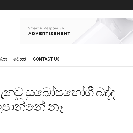
්ධන
වෙනත්
CONTACT US
නවූ සුඛෝපභෝගී බද්ද
ලපාන්නේ නෑ