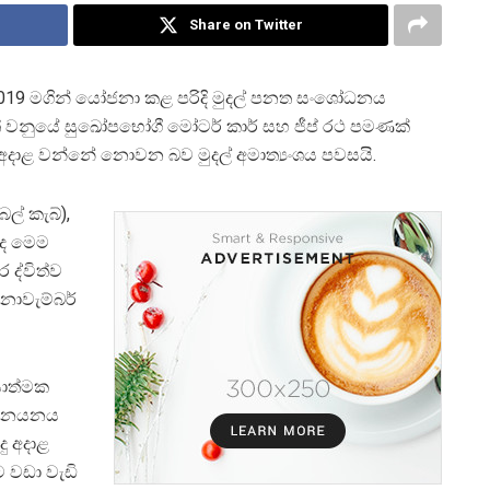
Share on Twitter
 2019 මගින් යෝජනා කළ පරිදි මුදල් පනත සංශෝධනය
 වනුයේ සුඛෝපභෝගී මෝටර් කාර් සහ ජීප් රථ පමණක්
 අදාළ වන්නේ නොවන බව මුදල් අමාත්‍යංශය පවසයි.
ල් කැබ්),
නද මෙම
ද්විත්ව
නොවැම්බර්
ියාත්මක
ර ආනයනය
ු අදාළ
 වඩා වැඩි