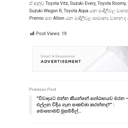
ඒ අනුව Toyota Vitz, Suzuki Every, Toyota Roomy, 
Suzuki Wegon R, Toyota Aqua යන මාදිලිවල වා
Premio සහ Allion යන මාදිලිවල සාමාන්‍ය වාහන
Post Views:
19
Previous Post
”විවාදයට එන්න කියන්නේ ගෝඨාභයව මරන 
එල්ලන විදිය ගැන සාකච්ඡා කරන්නද?” :
මොහොමඩ් මුසම්මිල්…