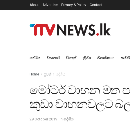
About
Advertise
Privacy & Policy
Contact
දේශීය
ව්‍යාපාර
විදෙස්
ක්‍රීඩා
විශේෂාංග
සංවර
Home
පුවත්
දේශීය
මෝටර් වාහන මත පැ
කුඩා වාහනවලට බ
29 October 2019
in
දේශීය