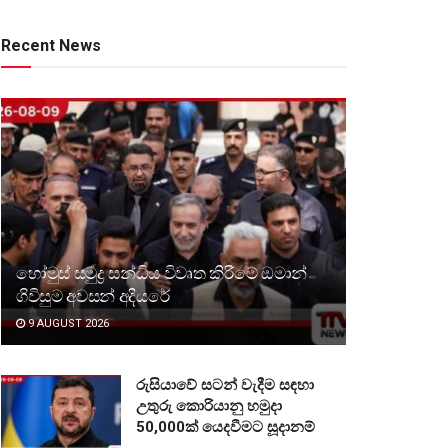
Recent News
හෝමුස් සමුද්‍ර සන්ධිය විවෘත කිරීමේ ඔමාන්
ගිවිසුම අවසන් අදියරේ
9 AUGUST 2026
රුසියාවේ සටන් වැදීම සඳහා
උතුරු කොරියානු හමුදා
50,000ක් යෙදවීමට සූදානම්