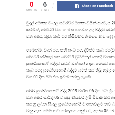
0
6
Share on Facebook
SHARES
VIEWS
මුදල් අමාත්‍ය මංගල සමරවීර මහතා විසින් අයවැය
කරමින්, මෝටර් වාහන මත පනවන ලද බද්දට යටත්
වන අතර, කුඩා කාර් රථ කිසිවකටත් මෙම නව බද්ද
එමෙන්ම, වෑන් රථ, තනි කැබ් රථ, ද්විත්ව කැබ් රථ(ඩබ
මෝටර් සයිකල් සහ මෝටර් ට්‍රයිසිකල් යනාදී වාහ
සුඛෝපභෝගී බද්දට යටත් වන්නේ නැත. මෙයට පෙර 
කැබ් රථද සුඛෝපභෝගී බද්දට යටත් කර තිබූ නමුදු 
මස 01 දින සිට එය ඉවත් කරනු ලැබේ.
මෙම සුඛෝපභෝගී බද්ද 2019 මාර්තු 06 දින සිට ක්‍ර
වන අතර මාර්තු 06 ට පසු ණයවර ලිපි විවෘත ක
කරනු ලබන සියලු සුඛෝපභෝගී වාහනවලට නව බද
වනු ඇත. මෙම නව රෙගුලාසි අනුව රු. ලක්ෂ 35 කට