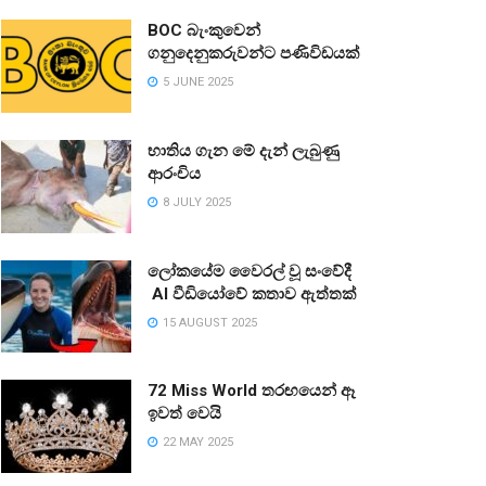
BOC බැංකුවෙන්
ගනුදෙනුකරුවන්ට පණිවිඩයක්
5 JUNE 2025
භාතිය ගැන මේ දැන් ලැබුණු
ආරංචිය
8 JULY 2025
ලෝකයේම වෛරල් වූ සංවේදී
AI වීඩියෝවේ කතාව ඇත්තක්
15 AUGUST 2025
72 Miss World තරඟයෙන් ඈ
ඉවත් වෙයි
22 MAY 2025