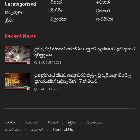
විදෙස්
වෙනත්
Uncategorised
විනිවිද
ව්‍යාපාර
කාලගුණ
විලාසිතා
සංවර්ධන
ක්‍රීඩා
Recent News
ප්‍රබල එල් නීනෝ තත්ත්වය හමුවේ ලෝකයට දැඩි ආහාර
අර්බුදයක
5 AUGUST 2026
යුක්‍රේනයේ කියව් අගනුවරට එල්ල වූ රුසියානු මිසයිල
ප්‍රහාරයකින් පුද්ගලයින් 17 ක් මරුට
5 AUGUST 2026
දේශීය
ව්‍යාපාර
විදෙස්
ක්‍රීඩා
විශේෂාංග
සංවර්ධන
වෙනත්
Contact Us