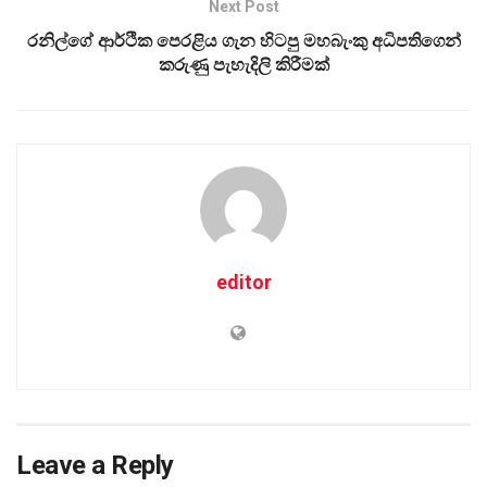
Next Post
රනිල්ගේ ආර්ථික පෙරළිය ගැන හිටපු මහබැංකු අධිපතිගෙන්
කරුණු පැහැදිලි කිරීමක්
editor
Leave a Reply