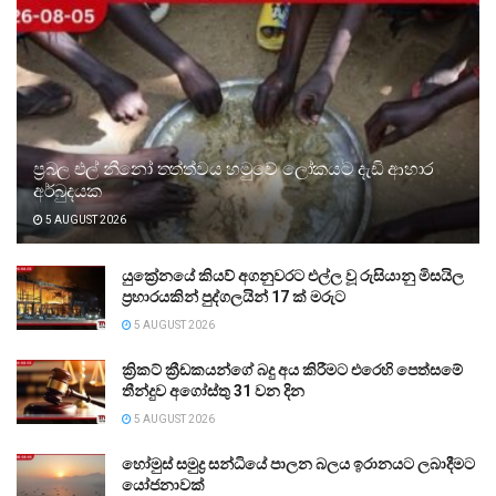
ප්‍රබල එල් නීනෝ තත්ත්වය හමුවේ ලෝකයට දැඩි ආහාර
අර්බුදයක
5 AUGUST 2026
යුක්‍රේනයේ කියව් අගනුවරට එල්ල වූ රුසියානු මිසයිල
ප්‍රහාරයකින් පුද්ගලයින් 17 ක් මරුට
5 AUGUST 2026
ක්‍රිකට් ක්‍රීඩකයන්ගේ බදු අය කිරීමට එරෙහි පෙත්සමේ
තීන්දුව අගෝස්තු 31 වන දින
5 AUGUST 2026
හෝමුස් සමුද්‍ර සන්ධියේ පාලන බලය ඉරානයට ලබාදීමට
යෝජනාවක්