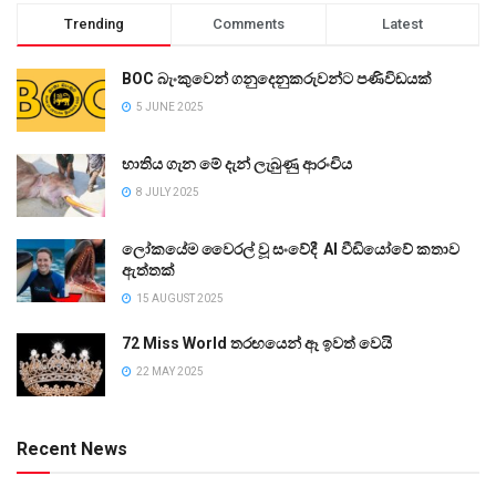
Trending
Comments
Latest
BOC බැංකුවෙන් ගනුදෙනුකරුවන්ට පණිවිඩයක්
5 JUNE 2025
භාතිය ගැන මේ දැන් ලැබුණු ආරංචිය
8 JULY 2025
ලෝකයේම වෛරල් වූ සංවේදී AI වීඩියෝවේ කතාව
ඇත්තක්
15 AUGUST 2025
72 Miss World තරඟයෙන් ඈ ඉවත් වෙයි
22 MAY 2025
Recent News