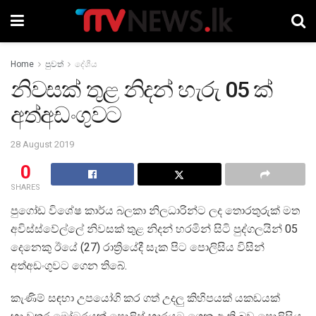
Home
පුවත්
දේශීය
නිවසක් තුළ නිදන් හැරු 05 ක්
අත්අඩංගුවට
28 August 2019
0
SHARES
පුගෝඩ විශේෂ කාර්ය බලකා නිලධාරින්ට ලද තොරතුරුක් මත
අවිස්ස්වේල්ලේ නිවසක් තුළ නිදන් හරමින් සිටි පුද්ගලයින් 05
දෙනෙකු ඊයේ (27) රාත්‍රියේදී සැක පිට පොලිසිය විසින්
අත්අඩංගුවට ගෙන තිබේ.
කැණිම් සඳහා උපයෝගි කර ගත් උදලු කිහිපයක් යකඩයක්