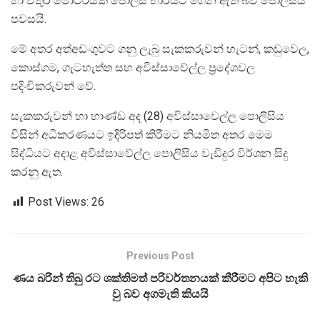
හා වතුර මෝටරයක් පොලිස් භාරයට ගෙන ඇති බව පොලිසිය
පවසයි.
මේ අතර අත්අඩංගුවට ගනු ලැබු සැකකරුවන් හැටන්, කඩුවෙල,
කොස්ගම, ගැටහැත්ත සහ අවිස්සාවේල්ල ප්‍රදේශවල
පදිංචිකරුවන් වේ.
සැකකරුවන් හා භාණ්ඩ අද (28) අවිස්සාවෙල්ල පොලිසිය
විසින් අධිකරණයට ඉදිරිපත් කිරීමට නියමිත අතර මෙම
සිද්ධියට අදාළ අවිස්සාවේල්ල පොලිසිය වැඩිදුර විර්ශන සිදු
කරනු ඇත.
Post Views:
26
Previous Post
ණය බරින් තිබු රට ශක්තිමත් පරිවර්තනයක් කීරීමට අපිට හැකි
වු බව අගමැති කියයි