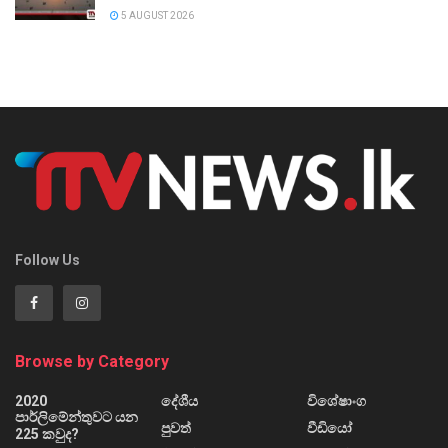
5 AUGUST 2026
Follow Us
Browse by Category
2020
දේශීය
විශේෂාංග
පාර්ලිමේන්තුවට යන
පුවත්
වීඩියෝ
225 කවුද?