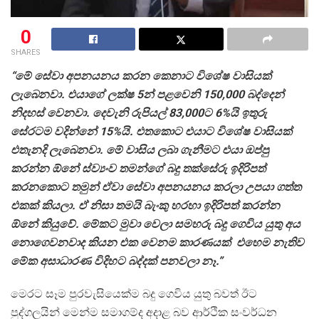
0
SHARES
“මේ සේවා අපනයනය කරන කෙනාට විශේෂ වාසියක්
ලැබෙනවා. එයාගේ ලක්ෂ 5න් පළවෙනි 150,000 බද්දෙන්
නිදහස් වෙනවා. දෙවැනි රුපියල් 83,000ට 6%යි ඉතුරු
සේරටම වදින්නේ 15%යි. එතකොට එයාට විශේෂ වාසියක්
එතැනදි ලැබෙනවා. මේ වාසිය ලබා ගැනීමට එයා ඔප්පු
කරන්න ඕනේ ස්ව්‍යංව තමන්ගේ බදු තක්සේරු ඉදිරිපත්
කරනකොට තමුන් ඒවා සේවා අපනයනය කරලා උපයා ගත්ත
එකක් කියලා. ඒ නිසා තමයි බැංකු හරහා ඉදිරිපත් කරන්න
ඕනේ කියුවේ. මේකට මුවා වෙලා සමහරු බදු ගෙවිය යුතු අය
නොගෙවනවාද කියන එක වෙනම කාරණයක් එහෙම නැතිව
මේක අසාධාරණ විදිහට බද්දක් පනවලා නෑ.”
මෙරට සෑම පුරවැසියෙක්ම බදු ගෙවිය යුතු බවත් ඊට
පුද්ගලයින් මෙන්ම සමාගම්ද අදාළ බව ආර්ථික සංවර්ධන