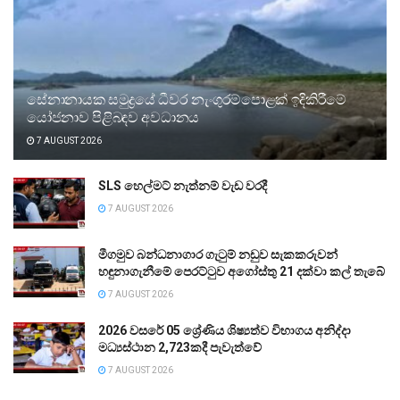
සේනානායක සමුද්‍රයේ ධීවර නැංගුරම්පොළක් ඉදිකිරීමේ
යෝජනාව පිළිබඳව අවධානය
7 AUGUST 2026
SLS හෙල්මට් නැත්නම් වැඩ වරදී
7 AUGUST 2026
මීගමුව බන්ධනාගාර ගැටුම් නඩුව සැකකරුවන්
හඳුනාගැනීමේ පෙරට්ටුව අගෝස්තු 21 දක්වා කල් තැබේ
7 AUGUST 2026
2026 වසරේ 05 ශ්‍රේණිය ශිෂ්‍යත්ව විභාගය අනිද්දා
මධ්‍යස්ථාන 2,723කදී පැවැත්වේ
7 AUGUST 2026