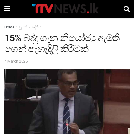
Home
පුවත්
දේශීය
15% බද්ද ගැන නියෝජ්‍ය ඇමති
ගෙන් පැහැදිලි කිරීමක්
4 March 2025