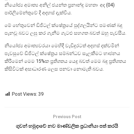
නියෝජ්‍ය අමාත්‍ය අනිල් ජයන්ත ප්‍රනාන්දු මහතා අද (04)
පාර්ලිමේන්තුවේ දී අදහස් දැක්වීය.
මේ හේතුවෙන් ඩිජිටල් ක්ෂේත්‍රයේ පුද්ගලයින්ට පමණක් බදු
පැනවූ බවට ලඝු කර ගැනීම ගැටළු සහගත බවත් ඔහු පැවසීය.
නියෝජ්‍ය අමාත්‍යවරයා මෙහිදී වැඩිදුරටත් අදහස් දක්වමින්
පැවසුවේ ඩිජිටල් ක්ෂේත්‍රය සම්බන්ධව සැලකීමට භාජනය
කිරීමෙන් මෙම 15%ක ප්‍රතිශතය යෙදූ බවත් මෙම බදු ප්‍රතිශතය
කිසිවිටක් අසාධාරණ ලෙස පනවා නොමැති බවය.
Post Views:
39
Previous Post
ගුවන් හමුදාවේ නව මාණ්ඩලික ප්‍රධානියා පත් කරයි