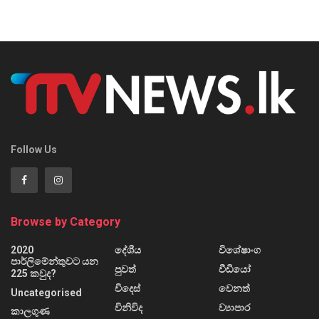
Follow Us
Browse by Category
2020
දේශීය
විශේෂාංග
පාර්ලිමේන්තුවට යන
පුවත්
වීඩියෝ
225 කවුද?
විදෙස්
වෙනත්
Uncategorised
විනිවිද
ව්‍යාපාර
කාලගුණ