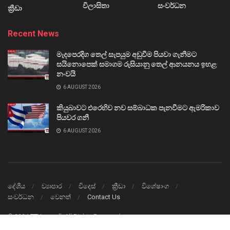
විලාසිතා
සංවර්ධන
ක්‍රීඩා
Recent News
මැදපෙරදිග තෙල් සැපයුම අඩුවීම පියවා ගැනීමට
සයිනොපෙක් සමාගම රුසියානු තෙල් ආනයනය ඉහළ
නංවයි
6 AUGUST 2026
කියුබාවට එරෙහිව නව සම්බාධක පැනවීමට ඇමරිකාව
පියවර ගනී
6 AUGUST 2026
දේශීය
ව්‍යාපාර
විදෙස්
ක්‍රීඩා
විශේෂාංග
සංවර්ධන
වෙනත්
Contact Us
© 2024
TTVnews.lk
All Rights Reserved