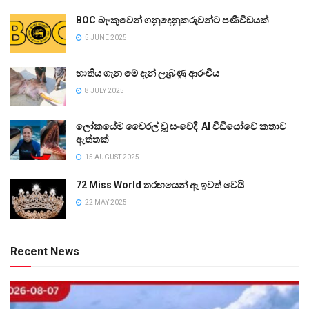
BOC බැංකුවෙන් ගනුදෙනුකරුවන්ට පණිවිඩයක්
5 JUNE 2025
භාතිය ගැන මේ දැන් ලැබුණු ආරංචිය
8 JULY 2025
ලෝකයේම වෛරල් වූ සංවේදී AI වීඩියෝවේ කතාව
ඇත්තක්
15 AUGUST 2025
72 Miss World තරඟයෙන් ඈ ඉවත් වෙයි
22 MAY 2025
Recent News