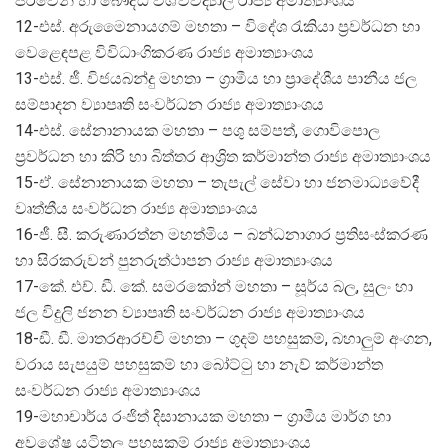
පිරිවෙන් හා බෞද්ධ විශ්වවිද්‍යාල රාජ්‍ය අමාත්‍යාංශය
12-එස්. අරුමෛනායගම් මහතා – විදේශ රැකියා ප්‍රවර්ධන හා
වෙළෙඳපළ විවිධාංගිකරණ රාජ්‍ය අමාත්‍යාංශය
13-එස්. ජී. විජයබන්දු මහතා – ග්‍රාමීය හා ප්‍රාදේශීය පානීය ජල
සම්පාදන ව්‍යාපෘති සංවර්ධන රාජ්‍ය අමාත්‍යාංශය
14-එස්. සේනානායක මහතා – පශු සම්පත්, ගොවිපොල
ප්‍රවර්ධන හා කිරි හා බිත්තර ආශ්‍රිත කර්මාන්ත රාජ්‍ය අමාත්‍යාංශය
15-ඒ. සේනානායක මහතා – තැපැල් සේවා හා ජනමාධ්‍යවේදී
වෘත්තීය සංවර්ධන රාජ්‍ය අමාත්‍යාංශය
16-ජී. සී. කරුණාරත්න මහත්මිය – බන්ධනාගාර ප්‍රතිසංස්කරණ
හා සිරකරුවන් පුනරුත්ථාපන රාජ්‍ය අමාත්‍යාංශය
17-කේ. එච්. ඩී. කේ. සමරකෝන් මහතා – සූර්ය බල, සුලං හා
ජල විදුලි ජනන ව්‍යාපෘති සංවර්ධන රාජ්‍ය අමාත්‍යාංශය
18-ඩී. ඩී. මාතරආරච්චි මහතා – ගුදම් පහසුකම්, බහාලුම් අංගන,
වරාය සැපයුම් පහසුකම් හා බෝට්ටු හා නැව් කර්මාන්ත
සංවර්ධන රාජ්‍ය අමාත්‍යාංශය
19-මහාචාර්ය රංජිත් දිසානායක මහතා – ග්‍රාමීය මාර්ග හා
අවශේෂ යටිතල පහසුකම් රාජ්‍ය අමාත්‍යාංශය