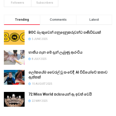
Followers
Subscribers
Trending
Comments
Latest
BOC බැංකුවෙන් ගනුදෙනුකරුවන්ට පණිවිඩයක්
5 JUNE 2025
භාතිය ගැන මේ දැන් ලැබුණු ආරංචිය
8 JULY 2025
ලෝකයේම වෛරල් වූ සංවේදී AI වීඩියෝවේ කතාව
ඇත්තක්
15 AUGUST 2025
72 Miss World තරඟයෙන් ඈ ඉවත් වෙයි
22 MAY 2025