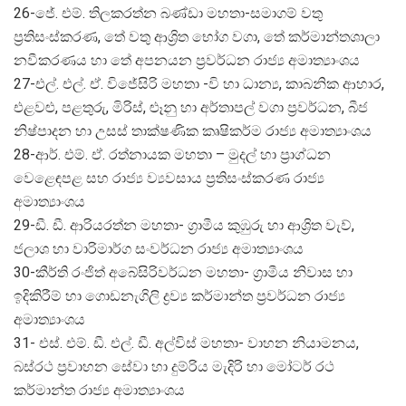
26-ජේ. එම්. තිලකරත්න බණ්ඩා මහතා-සමාගම් වතු
ප්‍රතිසංස්කරණ, තේ වතු ආශ්‍රිත භෝග වගා, තේ කර්මාන්තශාලා
නවීකරණය හා තේ අපනයන ප්‍රවර්ධන රාජ්‍ය අමාත්‍යාංශය
27-එල්. එල්. ඒ. විජේසිරි මහතා -වි හා ධාන්‍ය, කාබනික ආහාර,
එළවළු, පළතුරු, මිරිස්, ළූනු හා අර්තාපල් වගා ප්‍රවර්ධන, බීජ
නිෂ්පාදන හා උසස් තාක්ෂණික කෘෂිකර්ම රාජ්‍ය අමාත්‍යාංශය
28-ආර්. එම්. ඒ. රත්නායක මහතා – මුදල් හා ප්‍රාග්ධන
වෙළෙඳපළ සහ රාජ්‍ය ව්‍යවසාය ප්‍රතිසංස්කරණ රාජ්‍ය
අමාත්‍යාංශය
29-ඩී. ඩී. ආරියරත්න මහතා- ග්‍රාමීය කුඹුරු හා ආශ්‍රිත වැව්,
ජලාශ හා වාරිමාර්ග සංවර්ධන රාජ්‍ය අමාත්‍යාංශය
30-කීර්ති රංජිත් අබේසිරිවර්ධන මහතා- ග්‍රාමීය නිවාස හා
ඉදිකිරීම් හා ගොඩනැගිලි ද්‍රව්‍ය කර්මාන්ත ප්‍රවර්ධන රාජ්‍ය
අමාත්‍යාංශය
31- එස්. එම්. ඩී. එල්. ඩී. අල්විස් මහතා- වාහන නියාමනය,
බස්රථ ප්‍රවාහන සේවා හා දුම්රිය මැදිරි හා මෝටර් රථ
කර්මාන්ත රාජ්‍ය අමාත්‍යාංශය