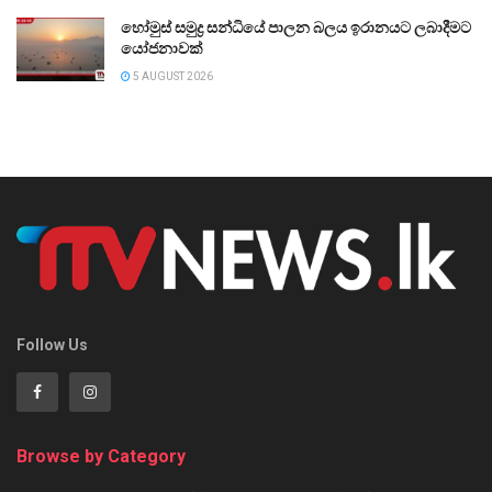
හෝමුස් සමුද්‍ර සන්ධියේ පාලන බලය ඉරානයට ලබාදීමට
යෝජනාවක්
5 AUGUST 2026
Follow Us
Browse by Category