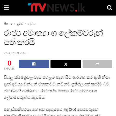
Home
පුවත්
දේශීය
රාජ්‍ය අමාත්‍යාංශ ලේකම්වරුන්
පත් කරයි
26 August 2020
0
SHARES
සියලු ක්ෂේත්‍රවල වැඩ පහළම තැන සිට ආරම්භ කර ඇති නිසා
දැන් අවශ්‍ය වන්නේ ජනතාවට කඩිනම් ප්‍රතිඵල අත් කරදීම බව
ජනාධිපති ගෝඨාභය රාජපක්ෂ මහතා රාජ්‍ය අමාත්‍යාංශ
ලේකම්වරුන්ට පැවසිය.
ජනාධිපතිවරයා මේ බව පැවසුවේ අද (26) පෙරවරුවේ