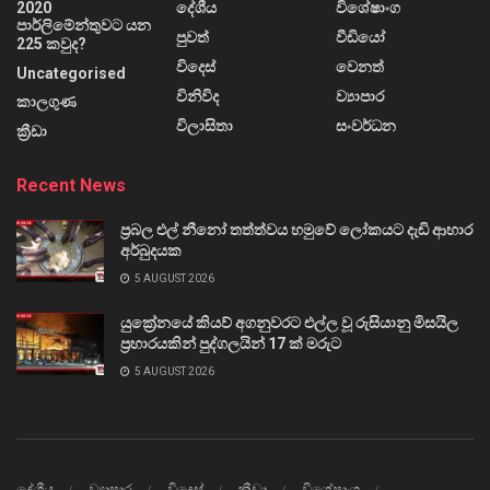
2020
දේශීය
විශේෂාංග
පාර්ලිමේන්තුවට යන
පුවත්
වීඩියෝ
225 කවුද?
විදෙස්
වෙනත්
Uncategorised
විනිවිද
ව්‍යාපාර
කාලගුණ
විලාසිතා
සංවර්ධන
ක්‍රීඩා
Recent News
ප්‍රබල එල් නීනෝ තත්ත්වය හමුවේ ලෝකයට දැඩි ආහාර
අර්බුදයක
5 AUGUST 2026
යුක්‍රේනයේ කියව් අගනුවරට එල්ල වූ රුසියානු මිසයිල
ප්‍රහාරයකින් පුද්ගලයින් 17 ක් මරුට
5 AUGUST 2026
දේශීය
ව්‍යාපාර
විදෙස්
ක්‍රීඩා
විශේෂාංග