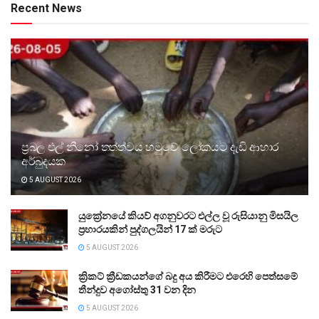
Recent News
ප්‍රබල එල් නීනෝ තත්ත්වය හමුවේ ලෝකයට දැඩි ආහාර
අර්බුදයක
5 AUGUST 2026
යුක්‍රේනයේ කියව් අගනුවරට එල්ල වූ රුසියානු මිසයිල
ප්‍රහාරයකින් පුද්ගලයින් 17 ක් මරුට
5 AUGUST 2026
ක්‍රිකට් ක්‍රීඩකයන්ගේ බදු අය කිරීමට එරෙහි පෙත්සමේ
තීන්දුව අගෝස්තු 31 වන දින
5 AUGUST 2026