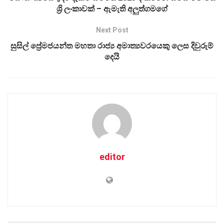
ශ්‍රි ලංකාවක් – ඇමැති අලුත්ගමගේ
Next Post
සුසිල් ප්‍රේමජයන්ත මහතා රාජ්‍ය අමාත්‍යවරයෙකු ලෙස දිවුරුම්
දෙයි
editor