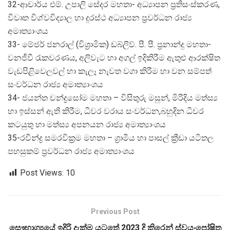
32-ආචාර්ය එම්. උපාලි සේදර මහතා- අධ්‍යාපන ප්‍රතිසංස්කරණ,
විවෘත විශ්වවිද්‍යාල හා දුරස්ථ අධ්‍යාපන ප්‍රවර්ධන රාජ්‍ය
අමාත්‍යාංශය
33- මේජර් ජනරාල් (විශ්‍රාමික) ඩබ්ලිව්. පී. පී. ප්‍රනාන්දු මහතා-
වනජීවී රැකවරණය, අලිවැට හා අගල් ඉදිකිරීම ඇතුළු ආරක්ෂිත
වැඩපිළිවෙලවල් හා කැලෑ නැවත වගා කිරීම හා වන සම්පත්
සංවර්ධන රාජ්‍ය අමාත්‍යාංශය
34- ජයන්ත චන්ද්‍රසෝම මහතා – විසිතුරු මසුන්, මිරිදිය මත්ස්‍ය
හා ඉස්සන් ඇති කිරීම, ධීවර වරාය සංවර්ධන,බහුදින ධීවර
කටයුතු හා මත්ස්‍ය අපනයන රාජ්‍ය අමාත්‍යාංශය
35-රවීන්ද්‍ර සමරවික්‍රම මහතා – ග්‍රාමීය හා පාසල් ක්‍රීඩා යටිතල
පහසුකම් ප්‍රවර්ධන රාජ්‍ය අමාත්‍යාංශය
Post Views:
10
Previous Post
සෞභාග්‍යයේ ඉදිරි දැක්ම යටතේ 2023 දි කිරෙන් ස්වයංපෝෂිත