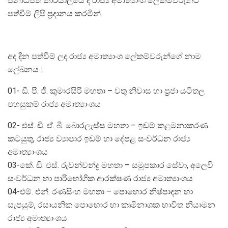
ජනාධිපති කාර්යාලයේ දී රාජ්‍ය අමාත්‍යාංශ ලේකම්වරුන්ට
පත්වීම් ලිපි ප්‍රදානය කරමින්.
අද දින පත්වීම් ලද රාජ්‍ය අමාත්‍යාංශ ලේකම්වරුන්ගේ නාම
ලේඛනය :
01- ඩී. පී. ජී. කුමාරසිරි මහතා – වතු නිවාස හා ප්‍රජා යටිතල
පහසුකම් රාජ්‍ය අමාත්‍යාංශය
02- එස්. ඩී. ඒ. බී. බොරලැස්ස මහතා – ඉඩම් කළමනාකරණ
කටයුතු, රාජ්‍ය ව්‍යාපාර ඉඩම් හා දේපළ සංවර්ධන රාජ්‍ය
අමාත්‍යාංශය
03-කේ. ඩී. එස්. රුවන්චන්ද්‍ර මහතා – සමූපකාර සේවා, අලෙවි
සංවර්ධන හා පාරිභෝගික ආරක්ෂණ රාජ්‍ය අමාත්‍යාංශය
04-එම්. එන්. රණසිංහ මහතා – පොහොර නිෂ්පාදන හා
සැපයුම්, රසායනික පොහොර හා කෘමිනාශක භාවිත නියාමන
රාජ්‍ය අමාත්‍යාංශය