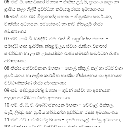
05-එස්. ටී. කොඩිකාර මහතා – ජාතික උරුම, ප්‍රාසාංග කලා හා
ග්‍රාමීය කලා ශිල්පී ප්‍රවර්ධන කටයුතු රාජ්‍ය අමාත්‍යාංශය
06-එන්. එච්. එම්. චිත්‍රානන්ද මහතා – නිපුණතා සංවර්ධන,
වෘත්තීය අධ්‍යාපන, පර්යේෂණ හා නව නිපැයුම් රාජ්‍ය
අමාත්‍යාංශය
07-එච්. කේ. ඩී. ඩබ්ලිව්. එම්. එන්. බී. හපුහින්න මහතා –
සමෘද්ධි ගෘහ ආර්ථික, ක්ෂුද්‍ර මූල්‍ය, ස්වයං රැකියා, ව්‍යාපාර
සංවර්ධන හා ඌණ උපයෝජන රාජ්‍ය සම්පත් සංවර්ධන රාජ්‍ය
අමාත්‍යාංශය
08-තිස්ස හේවාවිතාන මහතා – පොල්, කිතුල්, තල් හා රබර් වගා
ප්‍රවර්ධනය හා ආශ්‍රිත කාර්මික භාණ්ඩ නිෂ්පාදනය හා අපනයන
විවිධාංගීකරණ රාජ්‍ය අමාත්‍යාංශය
09-එම්. දේවසුරෙන්ද්‍ර මහතා – ගුවන් සේවා හා අපනයන
කලාප සංවර්ධන රාජ්‍ය අමාත්‍යාංශය
10-එම්. ඒ. බී. වී. බණ්ඩාරනායක මහතා – වේවැල්. පිත්තල,
මැටි, ලීබඩු සහ ග්‍රාමීය කර්මාන්ත ප්‍රවර්ධන රාජ්‍ය අමාත්‍යාංශය
11-එස්. එච්. හරිස්චන්ද්‍ර මහතා – දහම් පාසැල්, භික්ෂු අධ්‍යාපන,