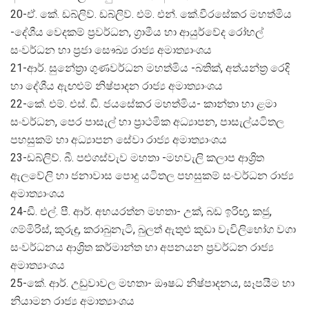
20-ඒ. කේ. ඩබ්ලිව්. ඩබ්ලිව්. එම්. එන්. කේ.වීරසේකර මහත්මිය
-දේශීය වෙදකම් ප්‍රවර්ධන, ග්‍රාමීය හා ආයුර්වේද රෝහල්
සංවර්ධන හා ප්‍රජා සෞඛ්‍ය රාජ්‍ය අමාත්‍යාංශය
21-ආර්. සුනේත්‍රා ගුණවර්ධන මහත්මිය -බතික්, අත්යන්ත්‍ර රෙදි
හා දේශීය ඇඟළුම් නිෂ්පාදන රාජ්‍ය අමාත්‍යාංශය
22-කේ. එම්. එස්. ඩී. ජයසේකර මහත්මිය- කාන්තා හා ළමා
සංවර්ධන, පෙර පාසැල් හා ප්‍රාථමික අධ්‍යාපන, පාසැල්යටිතල
පහසුකම් හා අධ්‍යාපන සේවා රාජ්‍ය අමාත්‍යාංශය
23-ඩබ්ලිව්. බී. පළුගස්වැව මහතා -මහවැලි කලාප ආශ්‍රිත
ඇලවේලි හා ජනාවාස පොදු යටිතල පහසුකම් සංවර්ධන රාජ්‍ය
අමාත්‍යාංශය
24-ඩී. එල්. පී. ආර්. අභයරත්න මහතා- උක්, බඩ ඉරිඟු, කජු,
ගම්මිරිස්, කුරුඳු, කරාබුනැටි, බුලත් ඇතුළු කුඩා වැවිලිභෝග වගා
සංවර්ධනය ආශ්‍රිත කර්මාන්ත හා අපනයන ප්‍රවර්ධන රාජ්‍ය
අමාත්‍යාංශය
25-කේ. ආර්. උඩුවාවල මහතා- ඖෂධ නිෂ්පාදනය, සෑපයීම හා
නියාමන රාජ්‍ය අමාත්‍යාංශය