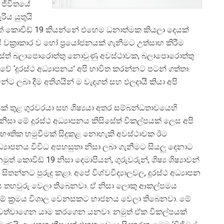
 ජීවිතයේ
ිය යුතුයි
ත් කොවිඩ් 19 කියන්නේ එහෙම ධනාත්මක කියලා දෙයක්
 වක්‍රාකාර ව හෝ ප්‍රයෝජනයක් ගැනීමට උත්සාහ කිරීම
කිසිසේත් බලාපොරොත්තු නොවුණු අවස්ථාවක, බලාපොරොත්තු
ේ ‘දූරස්ථ අධ්‍යාපනය’ අපි භාවිත කරන්නට පටන් ගත්තා.
ට ලබා දීම අතිශයින් ම වැදගත් සහ ඵලදායී කියා අපි
ක් තුළ ගුරවරයා සහ ශිෂ්‍යයා අතර සම්බන්ධතාවයෙහි
සා මේ දූරස්ථ අධ්‍යාපනය කිසිසේත් විකල්පයක් ලෙස අපි
ි භෞතික හමුවීමක් සිදුකළ නොහැකි අවස්ථාවක ඊට
 අධ්‍යාපනය විවිධ අපහසුතා නිසා ලබා ගැනීමට සියලු දෙනාට
 කොවිඩ් 19 නිසා දෙමාපියන්, ගුරුවරුන්, ශිෂ්‍ය ශිෂ්‍යාවන්
තන්නට පුරුදු කළා. අපේ විශ්වවිද්‍යාලවල, දූරස්ථ අධ්‍යාපන
එය තහවුරු වෙලා තිබෙනවා. ඒ නිසා ලොකු ආකල්පමය
සිතීම් ක්‍රමය විශාල වෙනසකට භාජනය වෙලා තිබෙනවා. මේ
 පවත්වාගෙන යාම කරගෙන යනවා. නමුත් ඒක විකල්පයක්