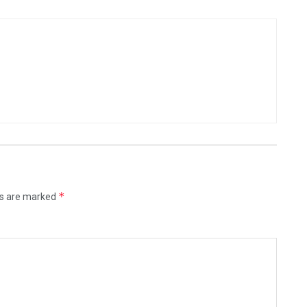
*
ds are marked