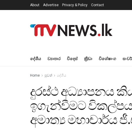
About
Advertise
Privacy & Policy
Contact
දේශීය
ව්‍යාපාර
විදෙස්
ක්‍රීඩා
විශේෂාංග
සංවර
Home
පුවත්
දේශීය
දුරස්ථ අධ්‍යාපනය 
ඉගැන්වීමට විකල්පය
අමාත්‍ය මහාචාර්ය ජී.එ