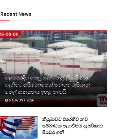
Recent News
මැදපෙරදිග තෙල් සැපයුම අඩුවීම පියවා
ගැනීමට සයිනොපෙක් සමාගම රුසියානු
තෙල් ආනයනය ඉහළ නංවයි
6 AUGUST 2026
කියුබාවට එරෙහිව නව
සම්බාධක පැනවීමට ඇමරිකාව
පියවර ගනී