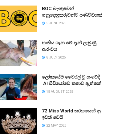
BOC බැංකුවෙන්
ගනුදෙනුකරුවන්ට පණිවිඩයක්
5 JUNE 2025
භාතිය ගැන මේ දැන් ලැබුණු
ආරංචිය
8 JULY 2025
ලෝකයේම වෛරල් වූ සංවේදී
AI වීඩියෝවේ කතාව ඇත්තක්
15 AUGUST 2025
72 Miss World තරඟයෙන් ඈ
ඉවත් වෙයි
22 MAY 2025