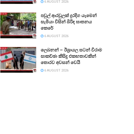
6 AUGUST 2026
පවුල් ආරවුලක් දුරදිග යෑමෙන්
සැමියා විසින් බිරිඳ ඝාතනය
කෙරේ
6 AUGUST 2026
ලෙබනන් – ඊශ්‍රායල සටන් විරාම
සාකච්ඡා කිසිදු එකඟතාවකින්
තොරව අවසන් වෙයි
6 AUGUST 2026