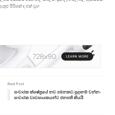
ුළු පිරිසක් ද එක් වූහ
Next Post
සංචාරක ක්ෂේත්‍රයේ නව ගමනකට සූදානම් වන්න-
සංචාරක ව්‍යවසායකයන්ට ජනපති කියයි