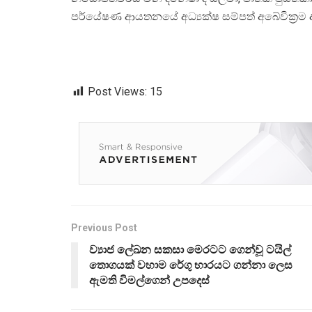
පර්යේෂණ ආයතනයේ අධ්‍යක්ෂ සම්පත් අබේවික්‍රම ඇත
Post Views:
15
Previous Post
ව්‍යාජ ලේඛන සකසා මෙරටට ගෙන්වූ ටයිල්
තොගයක් වහාම රේගු භාරයට ගන්නා ලෙස
ඇමති විමල්ගෙන් උපදෙස්