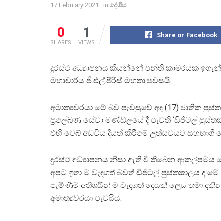
17 February 2021
in
දේශීය
0
1
Share on Facebook
SHARES
VIEWS
දුරස්ථ අධ්‍යාපනය කියන්නේ පන්ති කාමරයක ඉගැන්
මහාචාර්ය ජී.එල්.පීරිස් මහතා පවසයි.
අමාත්‍යවරයා මේ බව පැවසුවේ අද (17) ජාතික පුස්
ප්‍රලේඛණ සේවා මණ්ඩලයේ දී පැවති ‘ඩිජිටල් පුස්
එහි වෙබ් අඩවිය දියත් කිරීමේ උත්සවයට සහභාගී ව
දුරස්ථ අධ්‍යාපනය නිසා ඇති වී තිබෙන ආකල්පමය
අපට ඉතා ම වැදගත් බවත් ඩිජිටල් පුස්තකාලය ද ම
පැමිණීම අතිශයින් ම වැදගත් දෙයක් ලෙස තමා දකි
අමාත්‍යවරයා පැවසිය.