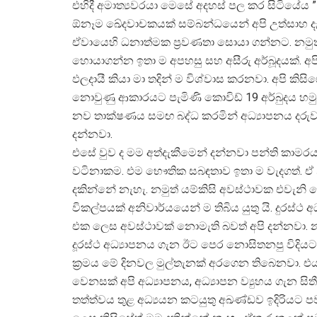
එහිදී අමාත්‍යවරයා මෙසේ අදහස් පල කර සිටියේය ”
ඕනෑම ‍ඛේදවාචකයක් සම්බන්ධයෙන් අපි උත්සාහ දැර
ඒවායෙහි ධනාත්මක ප්‍රවණතා සොයා ගන්නට. නමු
හොයාගන්න ඉතා ම අපහසු සහ අසීරු අර්බූදයක්. අපි
ඵලදායී කියා මා තදින් ම විශ්වාස කරනවා. අපි 
නොවුණු ආකාරයට පැමිණි කොවිඩ් 19 අර්බුදය හමුව
නව තාක්ෂණය සමඟ බද්ධ කරමින් අධ්‍යාපනය දරුවන්
දන්නවා.
එසේ වුව ද මම අත්දැකීමෙන් දන්නවා පන්ති කාමරය
වටිනාකම. එම භෞතික සබඳතාව ඉතා ම වැදගත්. ඒ නි
දකින‍්නේ නැහැ. නමුත් යම්කිසි අවස්ථාවක එවැන
විකල්පයක් අනිවාර්යයෙන් ම තිබිය යුතු යි. දුරස්ථ
එක ලෙස අවස්ථාවක් නොමැති බවත් අපි දන්නවා. නමුත්
දූරස්ථ අධ්‍යාපනය ගැන ඊට පෙර නොසිතනපු විදියට සි
ක්‍රමය මේ දිනවල මුල්තැනක් අරගෙන තිබෙනවා. 
වෙනසක් අපි අධ්‍යාපනය, අධ්‍යාපන ව්‍යුහය ගැන 
තත්ත්වය තුළ අධ්‍යයන කටයුතු අඛණ්ඩව ඉදිරියට