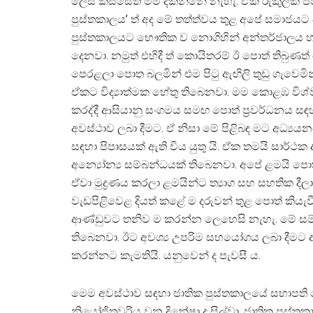
ලෙස කිසිසේත් මම දකින්නේ නැහැ. ඒක රුකුලක් ප
පුස්තකාලය’ ත් අද මේ තත්ත්වය තුළ අපේ සමාජයට ව
පුස්තකාලයට භෞතික ව නොගිහින් අන්තර්ජාලය හර
දෙනවා. නමුත් එහිදී ත් කොයිතරම් ඊ පොත් තිබුණ
පෙරළලා පොත බලමින් එම පිටු ඇඟිලි තුඩු ගැවෙම
ඒකට විද්‍යාත්මක හේතු තිබෙනවා. මම කොළඹ විශ්ව
කරද්දී ආසියානු සංගමය සමඟ පොත් ප්‍රවර්ධනය ස
අවස්ථාව ලබා දීමට. ඒ නිසා මේ පිළිබඳ මට අධ්‍
සඳහා පිපාසයක් ඇති විය යුතු යි. ඒක තමයි සාර්ථක 
‍අන්‍යෝන්‍ය සම්බන්ධයක් තිබෙනවා. අපේ ළමයි පොත
ඒවා මුද්‍රණය කරලා ළමයින්ට ත්‍යාග සහ සහතික ද
වැඩපිළිවෙළ දියත් කළේ ම දරුවන් තුළ පොත් කියැවී
ආණ්ඩුවට තනිව ම කරන්න ලෙහෙසි නැහැ. මේ සම
තිබෙනවා. ඊට අවශ්‍ය උපරිම සහයෝගය ලබා දීමට අධ
කරන්නට කැමතියි. යනුවෙන් ද පැවසී ය.
මෙම අවස්ථාව සඳහා ජාතික පුස්තකාලයේ සභාපත
නි‍යෝජිතවරිය වන දිනේෂා ද සිල්වා, ජාතික පුස්තක