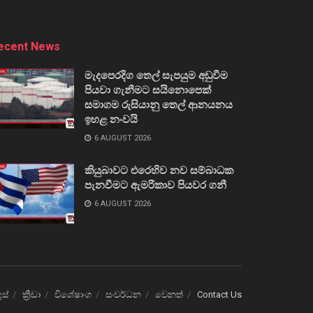
ecent News
මැදපෙරදිග තෙල් සැපයුම අඩුවීම
පියවා ගැනීමට සයිනොපෙක්
සමාගම රුසියානු තෙල් ආනයනය
ඉහළ නංවයි
6 AUGUST 2026
කියුබාවට එරෙහිව නව සම්බාධක
පැනවීමට ඇමරිකාව පියවර ගනී
6 AUGUST 2026
ෙස්
ක්‍රීඩා
විශේෂාංග
සංවර්ධන
වෙනත්
Contact Us