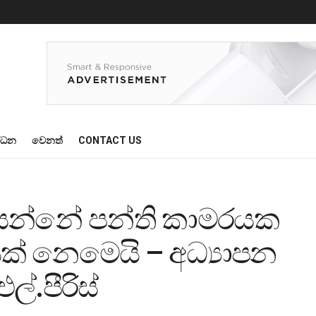
්ධන
වෙනත්
CONTACT US
කියන්නේ පන්ති කාමරයක
ක් නෙමෙයි – අධ්‍යාපන
ල්.පීරිස්