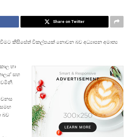
Share on Twitter
වීමට කිසිසේත් විකල්පයක් නොවන බව අධ්‍යාපන අමාත්‍ය
තකාල හා
තකාලය’ සහ
ෙමිනි.
 වෙනස
ේ සමඟ
න බව