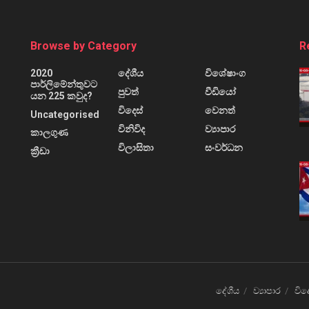
Browse by Category
R
2020
දේශීය
විශේෂාංග
පාර්ලිමේන්තුවට
පුවත්
වීඩියෝ
යන 225 කවුද?
විදෙස්
වෙනත්
Uncategorised
විනිවිද
ව්‍යාපාර
කාලගුණ
විලාසිතා
සංවර්ධන
ක්‍රීඩා
දේශීය
ව්‍යාපාර
විද