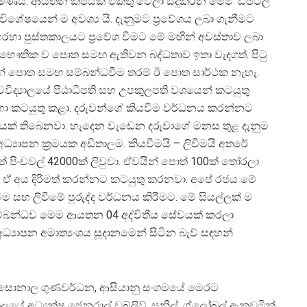
මණයි. ආයතන කීපයක් එකතු වෙලා සිදුකරන මෙම ‘ඩිජිටල්
ිශේෂයෙන් ම අවශ්‍ය යි. දැනුමට ප්‍රවේශය ලබා ගැනීමට
හා පුස්තකාලයට ප්‍රවේශ වීමට මේ මඟින් අවස්තාව ලබා
ත් භෞතික ව පොත සමඟ ඇතිවන බද්ධතාව ඉතා වැදගත්. පිටු
ින් පොත සමඟ සම්බන්ධවීම තරම් ඊ පොත සාර්ථක නැහැ.
විද්‍යාලයේ පීඨාධිපති සහ ‍උපකුලපති වශයෙන් කටයුතු
ඳහා කටයුතු කළා. දරුවන්ගේ කියවීම වර්ධනය කරන්නට
යයනයක් තිබෙනවා. හැදෙන වැඩෙන දරුවාගේ මනස තුළ දැනුම
අධ්‍යාපන ක්‍රමයක අඩිතාලම. කියවීමයි – ලිවීමයි අතරේ
් පිංචවල් 42000ක් ලිවුවා. ඒවයින් පොත් 100ක් තෝරලා
ීලා ඒ අය දිරිමත් කරන්නට කටයුතු කරනවා. අපේ රජය මේ
ම සහ ලිවීමේ පුරුද්ද වර්ධනය කිරීමට. මේ සියල්ලක් ම
්බන්ධව මෙම ආයතන 04 අද්විතීය සේවයක් කරලා
්‍යාපන අමාත්‍යංශය සූදානමෙන් සිටින බැව් සඳහන්
ි සොනාල ගුණවර්ධන, ආසියානු සංගමයේ මෙරට
ාලයේ අධ්‍යක්ෂ ජෙනරාල් ඩබ්ලිව්. සුනිල්, ග්ලෝබල් ඇකඩමික්