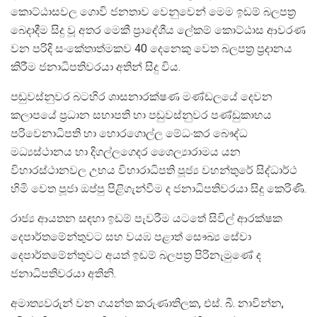
කොට්ඨාසවල ගොවි ජනතාව වෙනුවෙන් මෙම ඉඩම් බලපත‍්‍ර
බෙදාදීම සිදු වූ අතර මෙකී ප‍්‍රාදේශීය ලේකම් කොට්ඨාස ආවරණ
වන පරිදි සංකේතාත්මකව 40 දෙනෙකු වෙත බලපත‍්‍ර ප‍්‍රදානය
කිරීම ජනාධිපතිවරයා අතින් සිදු විය.
පඬුවස්නුවර බටහිර ශාසනාරක්ෂණ මණ්ඩලයේ දෙවන
කලාපයේ ප‍්‍රධාන සභාපති හා පඬුවස්නුවර පණ්ඩුකාභය
පරිවෙනාධිපති හා හොරගොල්ල මේධංකර බෞද්ධ
මධ්‍යස්ථානය හා දිගල්ලගෙදර ශෛල්‍යාරාමය යන
විහාරස්ථානවල උභය විහාරාධිපති පූජ්‍ය වහන්තුරේ සිද්ධාර්ථ
හිමි වෙත පූජා ඔප්පු පිළිගැන්වීම ද ජනාධිපතිවරයා සිදු කෙරිණි.
රාජ්‍ය ආයතන සඳහා ඉඩම් පැවරීම යටතේ සිවිල් ආරක්ෂක
දෙපාර්තමේන්තුවට සහ වයඹ පළාත් සෞඛ්‍ය සේවා
දෙපාර්තමේන්තුවට අයත් ඉඩම් බලපත‍්‍ර පිරිනැමුණේ ද
ජනාධිපතිවරයා අතිනි.
අමාත්‍යවරුන් වන ගයන්ත කරුණාතිලක, එස්. බී. නාවින්න,