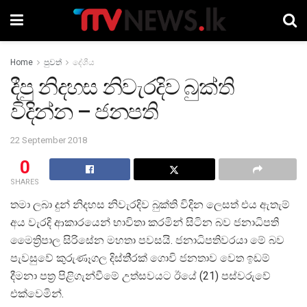
Home
පුවත්
දේශීය
දීපු නිදහස නිවැරදිව බුක්ති
විදින්න – ජනපති
22 September 2018
0
SHARES
තමා ලබා දුන් නිදහස නිවැරදිව බුක්ති විදින ලෙසත් එය ඇතැම්
අය වැරදි ආකාරයෙන් භාවිතා කරමින් සිටින බව ජනාධිපති
මෛත්‍රිපාල සිරිසේන මහතා පවසයි. ජනාධිපතිවරයා මේ බව
පැවසුවේ කුරුණෑගල දිස්ති‍්‍රක් ගොවි ජනතාව වෙත ඉඩම්
දීමනා පත‍්‍ර පිළිගැන්වීමේ උත්සවයට ඊයේ (21) පස්වරුවේ
එක්වෙමින්.