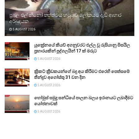
ප්‍රබල එල් නීනෝ තත්ත්වය හමුවේ ලෝකයට දැඩි ආහාර
අර්බුදයක
5 AUGUST 2026
යුක්‍රේනයේ කියව් අගනුවරට එල්ල වූ රුසියානු මිසයිල
ප්‍රහාරයකින් පුද්ගලයින් 17 ක් මරුට
5 AUGUST 2026
ක්‍රිකට් ක්‍රීඩකයන්ගේ බදු අය කිරීමට එරෙහි පෙත්සමේ
තීන්දුව අගෝස්තු 31 වන දින
5 AUGUST 2026
හෝමුස් සමුද්‍ර සන්ධියේ පාලන බලය ඉරානයට ලබාදීමට
යෝජනාවක්
5 AUGUST 2026