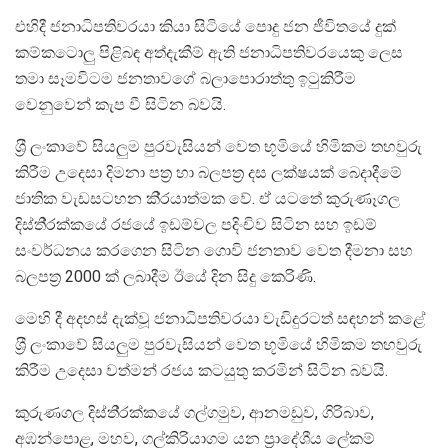
එහිදී ජනාධිපතිවරයා කියා සිටියේ පොදු ජන ජීවිතයේ දුක්
කම්කටොලු පිළිබඳ අත්දැකීම් ඇති ජනාධිපතිවරයෙකු ලෙස
තමා සෑමවිටම ජනතාවගේ බලාපොරාත්තු ඉටුකිරීම
වෙනුවෙන් කැප වී සිටින බවයි.
ශ‍්‍රී ලංකාවේ සියලුම පුරවැසියන් වෙත භූමියේ හිමිකම තහවුරු
කිරීම උදෙසා දිමනා පත‍්‍ර හා බලපත‍්‍ර දස ලක්ෂයක් බෙදාදීමේ
ජාතික වැඩසටහන කි‍්‍රයාත්මක වේ. ඒ යටතේ කුරුණෑගල
දිස්ති‍්‍රක්කයේ රජයේ ඉඩම්වල පදිංචිව සිටින සහ ඉඩම්
සංවර්ධනය කරගෙන සිටින ගොවි ජනතාව වෙත දීමනා සහ
බලපත‍්‍ර 2000 ක් ලබාදීම ඊයේ දින සිදු කෙරිණි.
මෙහි දී අදහස් දැක්වූ ජනාධිපතිවරයා වැඩිදුරටත් සඳහන් කළේ
ශ‍්‍රී ලංකාවේ සියලුම පුරවැසියන් වෙත භූමියේ හිමිකම තහවුරු
කිරීම උදෙසා වත්මන් රජය කටයුතු කරමින් සිටින බවයි.
කුරුණගල දිස්ති‍්‍රක්කයේ ගල්ගමුව, ආනමඩුව, ගිරිබාව,
අඹන්පොළ, මහව, ගල්කිරියාගම යන ප‍්‍රාදේශීය ලේකම්