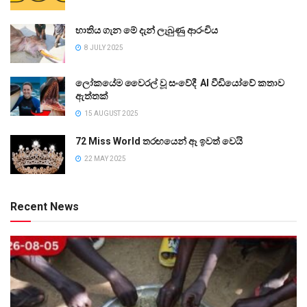
භාතිය ගැන මේ දැන් ලැබුණු ආරංචිය
8 JULY 2025
ලෝකයේම වෛරල් වූ සංවේදී AI වීඩියෝවේ කතාව
ඇත්තක්
15 AUGUST 2025
72 Miss World තරඟයෙන් ඈ ඉවත් වෙයි
22 MAY 2025
Recent News