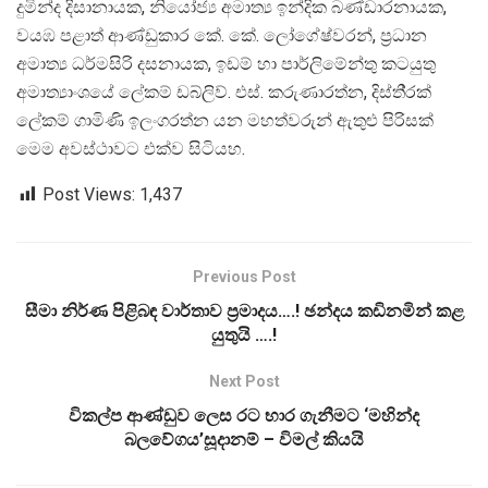
දුමින්ද දිසානායක, නියෝජ්‍ය අමාත්‍ය ඉන්දික බණ්ඩාරනායක,
වයඹ පළාත් ආණ්ඩුකාර කේ. කේ. ලෝගේෂ්වරන්, ප‍්‍රධාන
අමාත්‍ය ධර්මසිරි දසනායක, ඉඩම් හා පාර්ලිමේන්තු කටයුතු
අමාත්‍යාංශයේ ලේකම් ඩබ්ලිව්. එස්. කරුණාරත්න, දිස්ති‍්‍රක්
ලේකම් ගාමිණි ඉලංගරත්න යන මහත්වරුන් ඇතුළු පිරිසක්
මෙම අවස්ථාවට එක්ව සිටියහ.
Post Views:
1,437
Previous Post
සීමා නිර්ණ පිළිබඳ වාර්තාව ප්‍රමාදය….! ඡන්දය කඩිනමින් කළ
යුතුයි ….!
Next Post
විකල්ප ආණ්ඩුව ලෙස රට භාර ගැනීමට ‘මහින්ද
බලවේගය’සූදානම් – විමල් කියයි