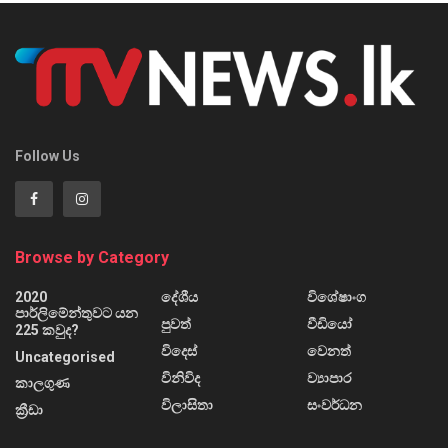
Follow Us
Browse by Category
2020
දේශීය
විශේෂාංග
පාර්ලිමේන්තුවට යන
පුවත්
වීඩියෝ
225 කවුද?
විදෙස්
වෙනත්
Uncategorised
විනිවිද
ව්‍යාපාර
කාලගුණ
විලාසිතා
සංවර්ධන
ක්‍රීඩා