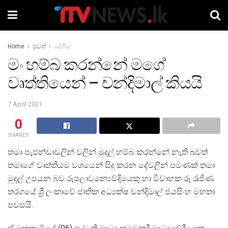
Home
පුවත්
දේශීය
මං හම්බ කරන්නේ මගේ
වෘත්තියෙන් – චන්දිමාල් කියයි
7 April 2021
0
SHARES
තමා පැජන්ඩාවලින් වලින් මුදල් හම්බ කරන්නේ නැති බවත්
තමාගේ වෘත්තියම වශයෙන් සිදු කරන දේවලින් පමණක් තමා
මුදල් උපයන බව රූපලාවන්‍යෙව්දියෙකු හා විවාහක රූ රැජිණ
තරගයේ ශ්‍රී ලංකාවේ ජාතික අධ්‍යක්ෂ චන්දිමාල් ජයසිංහ මහතා
පවසයි.