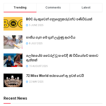
Trending
Comments
Latest
BOC බැංකුවෙන් ගනුදෙනුකරුවන්ට පණිවිඩයක්
5 JUNE 2025
භාතිය ගැන මේ දැන් ලැබුණු ආරංචිය
8 JULY 2025
ලෝකයේම වෛරල් වූ සංවේදී AI වීඩියෝවේ කතාව
ඇත්තක්
15 AUGUST 2025
72 Miss World තරඟයෙන් ඈ ඉවත් වෙයි
22 MAY 2025
Recent News