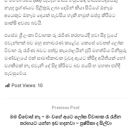
ඒ මහතා ඊයේ (06) පැවැති මාධ්‍ය හමුවකදී මාධ්‍යවේදීයෙකු
නැඟු ප්‍රශ්ණයට පිළිතුරු ලබා දෙමින් කියා සිටියේ ඕනෑම
අයෙකුට ඕනෑම දෙයක් පැවසිය හැකි නමුත් ඔප්පු කිරීමට
සාක්ෂි අවශ්‍ය බවයි.
එසේම ශ්‍රී ලංකා විවාහක රූ රැජිණ තරඟයේදී පවා සිදු වුයේ
එවැන්නක් බව ඔහු අනාවරණ කළේය. කෙසේ වෙතත් ලෝක
විවාහ රූ රැජිණ බවට පත්වූ කැරොලයින් ජූරි මහත්මිය විනිසුරු
මණ්ඩලයේ එක් සාමාජිකාවක වුවද ඇයට කිසිදු අයිතියක් හෝ
වගකීමක් නෑ එවැනි දේ සිදු කිරීමට බව ජයසිංහ මහතා එහිදී
පැවසුවේය.
Post Views:
10
Previous Post
මම ඩිවොස් නෑ – මං වගේ අයට ලෝක විවාහක රෑ රැජින
තරඟයට යන්න ඉඩ හදනවා – පුෂ්පිකා ද සිල්වා