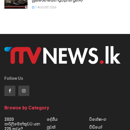
යුක්රේනයෙන් දැවැන්ත ප්‍රහාර
7 AUGUST 2026
Follow Us
Browse by Category
2020
දේශීය
විශේෂාංග
පාර්ලිමේන්තුවට යන
පුවත්
වීඩියෝ
225 කවුද?