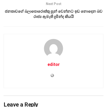
Next Post
ජනතාවගේ බලාපොරොත්තු සුන් වෙන්නට ඉඩ නොදෙන බව
රාජ්‍ය ඇමැති දුමින්ද කියයි
editor
Leave a Reply