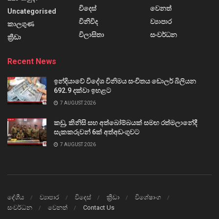
විදෙස්
වෙනත්
Uncategorised
විනිවිද
ව්‍යාපාර
කාලගුණ
විලාසිතා
සංවර්ධන
ක්‍රීඩා
Recent News
ඉන්දියාවේ විදේශ විනිමය සංචිතය ඩොලර් බිලියන
692.9 දක්වා ඉහළට
7 AUGUST 2026
කඩු, කිනිසි සහ අත්බෝම්බයක් සමඟ රත්මලානේදී
සැකකරුවන් 6ක් අත්අඩංගුවට
7 AUGUST 2026
දේශීය
ව්‍යාපාර
විදෙස්
ක්‍රීඩා
විශේෂාංග
සංවර්ධන
වෙනත්
Contact Us