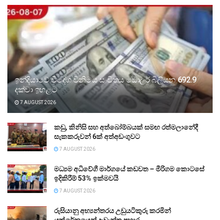
ඉන්දියාවේ විදේශ විනිමය සංචිතය ඩොලර් බිලියන 692.9
දක්වා ඉහළට
7 AUGUST 2026
කඩු, කිනිසි සහ අත්බෝම්බයක් සමඟ රත්මලානේදී
සැකකරුවන් 6ක් අත්අඩංගුවට
7 AUGUST 2026
මධ්‍යම අධිවේගී මාර්ගයේ කඩවත – මීරිගම කොටසේ
ඉදිකිරීම් 53% ඉක්මවයි
7 AUGUST 2026
රුසියානු අභ්‍යන්තරය උඩුයටිකුරු කරමින්