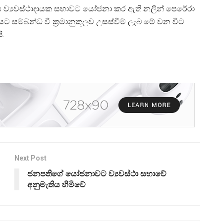
ලෙස ව්‍යවස්ථාදායක සභාවට යෝජනා කර ඇති නලින් පෙරේරා
ට සම්බන්ධ වී ක්‍රමානුකූලව උසස්වීම් ලැබ මේ වන විට
ි.
Next Post
ජනපතිගේ යෝජනාවට ව්‍යවස්ථා සභාවේ
අනුමැතිය හිමිවේ