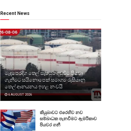
Recent News
මැදපෙරදිග තෙල් සැපයුම අඩුවීම පියවා
ගැනීමට සයිනොපෙක් සමාගම රුසියානු
තෙල් ආනයනය ඉහළ නංවයි
6 AUGUST 2026
කියුබාවට එරෙහිව නව
සම්බාධක පැනවීමට ඇමරිකාව
පියවර ගනී