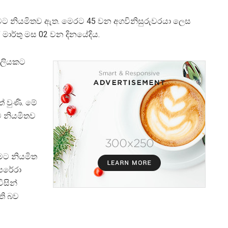
ම ගැනීමට නියමිතව ඇත. මෙරට 45 වන අගවිනිසුරුවරයා ලෙස
ේ මාර්තු මස 02 වන දිනයේදිය.
හතලියකට
් වුණි. මේ
ට නියමිතව
යෑමට නියමිත
පෙරේරා
ිසින්
ති බව