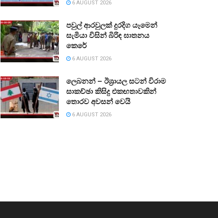
6 AUGUST 2026
පවුල් ආරවුලක් දුරදිග යෑමෙන්
සැමියා විසින් බිරිඳ ඝාතනය
කෙරේ
6 AUGUST 2026
ලෙබනන් – ඊශ්‍රායල සටන් විරාම
සාකච්ඡා කිසිදු එකඟතාවකින්
තොරව අවසන් වෙයි
6 AUGUST 2026