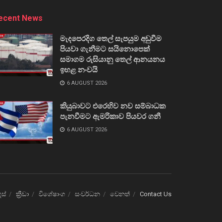
ecent News
මැදපෙරදිග තෙල් සැපයුම අඩුවීම
පියවා ගැනීමට සයිනොපෙක්
සමාගම රුසියානු තෙල් ආනයනය
ඉහළ නංවයි
6 AUGUST 2026
කියුබාවට එරෙහිව නව සම්බාධක
පැනවීමට ඇමරිකාව පියවර ගනී
6 AUGUST 2026
ෙස්
ක්‍රීඩා
විශේෂාංග
සංවර්ධන
වෙනත්
Contact Us