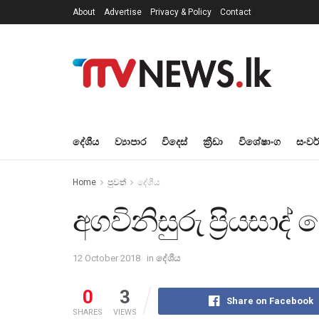
About
Advertise
Privacy & Policy
Contact
දේශීය
ව්‍යාපාර
විදෙස්
ක්‍රීඩා
විශේෂාංග
සංවර
Home
පුවත්
දේශීය
අගවිනිසුරු ප්‍රියසාද් ඩ
12 October 2018
in
දේශීය
0
3
Share on Facebook
SHARES
VIEWS