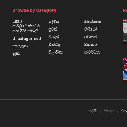
Browse by Category
R
2020
දේශීය
විශේෂාංග
පාර්ලිමේන්තුවට
පුවත්
වීඩියෝ
යන 225 කවුද?
විදෙස්
වෙනත්
Uncategorised
විනිවිද
ව්‍යාපාර
කාලගුණ
විලාසිතා
සංවර්ධන
ක්‍රීඩා
දේශීය
ව්‍යාපාර
විද