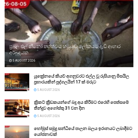
ප්‍රබල එල් නීනෝ තත්ත්වය හමුවේ ලෝකයට දැඩි ආහාර
අර්බුදයක
5 AUGUST 2026
යුක්‍රේනයේ කියව් අගනුවරට එල්ල වූ රුසියානු මිසයිල
ප්‍රහාරයකින් පුද්ගලයින් 17 ක් මරුට
5 AUGUST 2026
ක්‍රිකට් ක්‍රීඩකයන්ගේ බදු අය කිරීමට එරෙහි පෙත්සමේ
තීන්දුව අගෝස්තු 31 වන දින
5 AUGUST 2026
හෝමුස් සමුද්‍ර සන්ධියේ පාලන බලය ඉරානයට ලබාදීමට
යෝජනාවක්