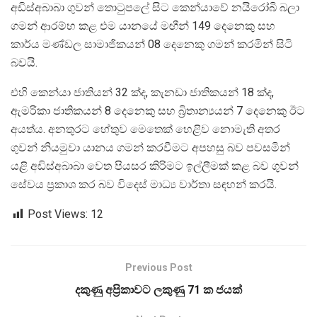
අඩිස්අබාබා ගුවන් තොටුපලේ සිට කෙන්යාවේ නයිරෝබි බලා
ගමන් ආරම්භ කළ එම යානයේ මඟීන් 149 දෙනෙකු සහ
කාර්ය මණ්ඩල සාමාජිකයන් 08 දෙනෙකු ගමන් කරමින් සිටි
බවයි.
එහි කෙන්යා ජාතියන් 32 ක්ද, කැනඩා ජාතිකයන් 18 ක්ද,
ඇමරිකා ජාතිකයන් 8 දෙනෙකු සහ බ්‍රිතාන්‍යයන් 7 දෙනෙකු ඊට
අයත්ය. අනතුරට හේතුව මෙතෙක් හෙළිව නොමැති අතර
ගුවන් නියමුවා යානය ගමන් කරවීමට අපහසු බව පවසමින්
යළි අඩිස්අබාබා වෙත පියසර කිරිමට ඉල්ලීමක් කළ බව ගුවන්
සේවය ප‍්‍රකාශ කර බව විදෙස් මාධ්‍ය වාර්තා සඳහන් කරයි.
Post Views:
12
Previous Post
දකුණු අප්‍රිකාවට ලකුණු 71 ක ජයක්