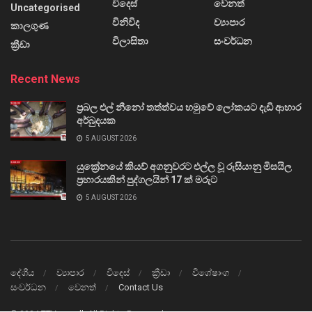
විදෙස්
වෙනත්
Uncategorised
විනිවිද
ව්‍යාපාර
කාලගුණ
විලාසිතා
සංවර්ධන
ක්‍රීඩා
Recent News
ප්‍රබල එල් නීනෝ තත්ත්වය හමුවේ ලෝකයට දැඩි ආහාර
අර්බුදයක
5 AUGUST 2026
යුක්‍රේනයේ කියව් අගනුවරට එල්ල වූ රුසියානු මිසයිල
ප්‍රහාරයකින් පුද්ගලයින් 17 ක් මරුට
5 AUGUST 2026
දේශීය
ව්‍යාපාර
විදෙස්
ක්‍රීඩා
විශේෂාංග
සංවර්ධන
වෙනත්
Contact Us