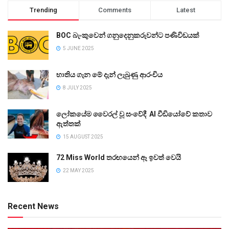
Trending
Comments
Latest
BOC බැංකුවෙන් ගනුදෙනුකරුවන්ට පණිවිඩයක්
5 JUNE 2025
භාතිය ගැන මේ දැන් ලැබුණු ආරංචිය
8 JULY 2025
ලෝකයේම වෛරල් වූ සංවේදී AI වීඩියෝවේ කතාව
ඇත්තක්
15 AUGUST 2025
72 Miss World තරඟයෙන් ඈ ඉවත් වෙයි
22 MAY 2025
Recent News