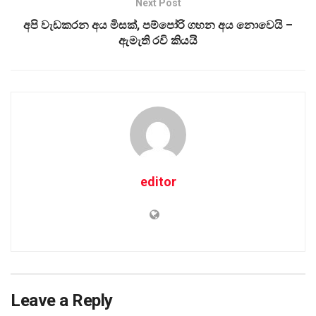
Next Post
අපි වැඩකරන අය මිසක්, පම්පෝරි ගහන අය නොවෙයි –
ඇමැති රවි කියයි
editor
Leave a Reply