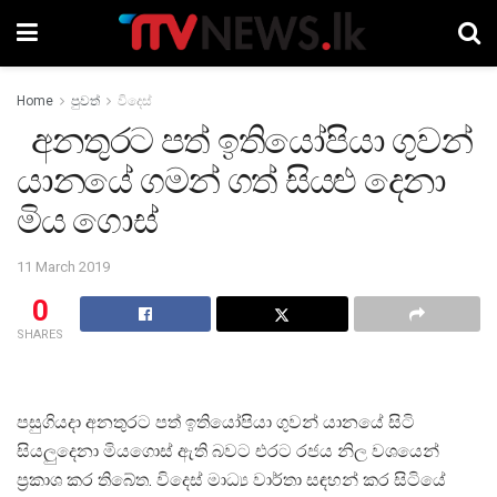
Home
පුවත්
විදෙස්
අනතුරට පත් ඉතියෝපියා ගුවන්
යානයේ ගමන් ගත් සියළු දෙනා
මිය ගොස්
11 March 2019
0
SHARES
පසුගියදා අනතුරට පත් ඉතියෝපියා ගුවන් යානයේ සිටි
සියලුදෙනා මියගොස් ඇති බවට එරට රජය නිල වශයෙන්
ප‍්‍රකාශ කර තිබේත. විදෙස් මාධ්‍ය වාර්තා සඳහන් කර සිටියේ