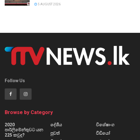
5 AUGUST 2026
Follow Us
Browse by Category
2020
දේශීය
විශේෂාංග
පාර්ලිමේන්තුවට යන
පුවත්
වීඩියෝ
225 කවුද?