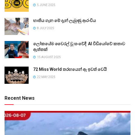
5 JUNE 2025
භාතිය ගැන මේ දැන් ලැබුණු ආරංචිය
8 JULY 2025
ලෝකයේම වෛරල් වූ සංවේදී AI වීඩියෝවේ කතාව
ඇත්තක්
15 AUGUST 2025
72 Miss World තරඟයෙන් ඈ ඉවත් වෙයි
22 MAY 2025
Recent News