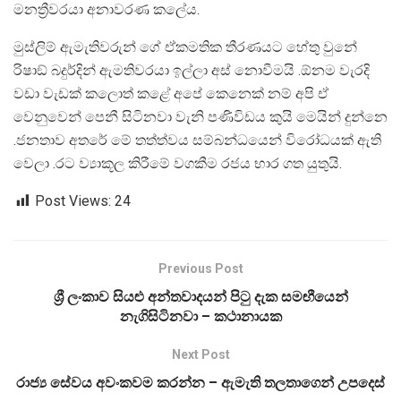
මනත්‍රීවරයා අනාවරණ කලේය.
මුස්ලිම් ඇමැතිවරුන් ගේ ඒකමතික තීරණයට හේතු වුනේ
රිෂාඞ් බදුර්දින් ඇමතිවරයා ඉල්ලා අස් නොවීමයි .ඕනම වැරදි
වඩා වැඩක් කලොත් කළේ අපේ කෙනෙක් නම් අපි ඒ
වෙනුවෙන් පෙනී සිටිනවා වැනි පණිවිඩය කුයි මෙයින් දුන්නෙ
.ජනතාව අතරේ මේ තත්ත්වය සම්බන්ධයෙන් විරෝධයක් ඇති
වෙලා .රට ව්‍යාකූල කිරීමේ වගකීම රජය භාර ගත යුතුයි.
Post Views:
24
Previous Post
ශ්‍රී ලංකාව සියළු අන්තවාදයන් පිටු දැක සමඟීයෙන්
නැගිසිටිනවා – කථානායක
Next Post
රාජ්‍ය සේවය අවංකවම කරන්න – ඇමැති තලතාගෙන් උපදෙස්