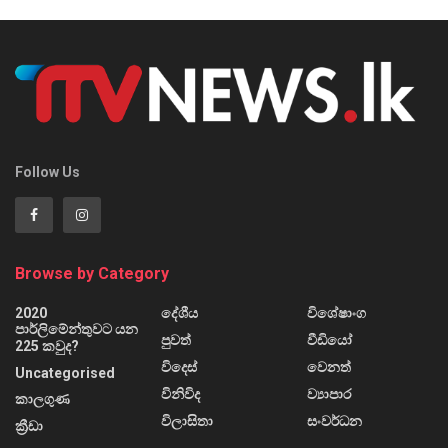
Follow Us
Browse by Category
2020
දේශීය
විශේෂාංග
පාර්ලිමේන්තුවට යන
පුවත්
වීඩියෝ
225 කවුද?
විදෙස්
වෙනත්
Uncategorised
විනිවිද
ව්‍යාපාර
කාලගුණ
විලාසිතා
සංවර්ධන
ක්‍රීඩා