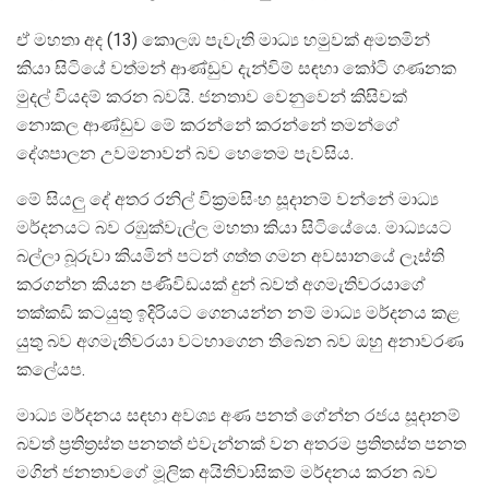
ඒ මහතා අද (13) කොලඹ පැවැති මාධ්‍ය හමුවක් අමතමින්
කියා සිටියේ වත්මන් ආණ්ඩුව දැන්විම් සඳහා කෝටි ගණනක
මුදල් වියදම් කරන බවයි. ජනතාව වෙනුවෙන් කිසිවක්
නොකල ආණ්ඩුව මේ කරන්නේ කරන්නේ තමන්ගේ
දේශපාලන උවමනාවන් බව හෙතෙම පැවසිය.
මේ සියලු දේ අතර රනිල් වික්‍රමසිංහ සූදානම් වන්නේ මාධ්‍ය
මර්දනයට බව රඹුක්වැල්ල මහතා කියා සිටියේයෙ. මාධ්‍යයට
බල්ලා බූරුවා කියමින් පටන් ගත්ත ගමන අවසානයේ ලෑස්ති
කරගන්න කියන පණිවිඩයක් දුන් බවත් අගමැතිවරයාගේ
තක්කඩි කටයුතු ඉදිරියට ගෙනයන්න නම් මාධ්‍ය මර්දනය කළ
යුතු බව අගමැතිවරයා වටහාගෙන තිබෙන බව ඔහු අනාවරණ
කලේයප.
මාධ්‍ය මර්දනය සඳහා අවශ්‍ය අණ පනත් ගේන්න රජය සූදානම්
බවත් ප්‍රතිත්‍රස්ත පනතත් එවැන්නක් වන අතරම ප්‍රතිතස්ත පනත
මගින් ජනතාවගේ මූලික අයිතිවාසිකම් මර්දනය කරන බව