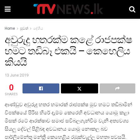
Home
පුවත්
දේශීය
අවුරුදු හතරක්ම කළේ රාජපක්ෂ
හමට තඩිබෑ එකයි – කෙහෙලිය
කියයි
13 June 2019
0
SHARES
ආණ්ඩුව අවුරුදු හතර හමාරක් රාජපක්ෂ මුව හමට තඩිබාමින්
විපක්ෂයේ පිරිස හිරේ දැම්ම කෙරෙහි අවධානය යොමු කළා
මිසක් රටේ ආරක්ෂාව සමාජ සවිබලගැන්වීම වැනි අත්‍යවශ්‍ය
සියලු දේවල් පිළිබඳ අවධානය යොමු නොකල බව
පාර්ලිමේන්තු මන්ත්‍රී කෙහෙළිය රඹුක්වැල්ල මහතා පවසයි.