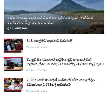
සේනානායක සමුද්‍රයේ ධීවර නැංගුරම්පොළක් ඉදිකිරීමේ
යෝජනාව පිළිබඳව අවධානය
7 AUGUST 2026
SLS හෙල්මට් නැත්නම් වැඩ වරදී
7 AUGUST 2026
මීගමුව බන්ධනාගාර ගැටුම් නඩුව සැකකරුවන්
හඳුනාගැනීමේ පෙරට්ටුව අගෝස්තු 21 දක්වා කල් තැබේ
7 AUGUST 2026
2026 වසරේ 05 ශ්‍රේණිය ශිෂ්‍යත්ව විභාගය අනිද්දා
මධ්‍යස්ථාන 2,723කදී පැවැත්වේ
7 AUGUST 2026