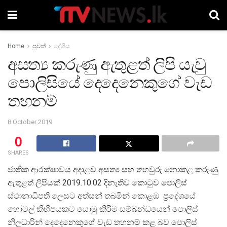
Home
පුවත්
දේශීය
අසත්‍ය කරුණු ඇතුළත් ලිපි යැවු
පොලිසියේ දෙදෙනෙකුගේ වැඩ
තහනම්
8 October 2019
0
SHARES
ජාතික ආරක්ෂාවය අදාළව අසත්‍ය සහ තහවුරු නොකළ කරුණු
ඇතුළත් ලිපියක් 2019.10.02 දිනැතිව කොටුව පොලිස්
ස්ථානාධිපති ලෙසට අත්සන් තබමින් කොළඹ ප්‍රදේශයේ
හෝටල් කිහිපයකට යොමු කිරීම සම්බන්ධයෙන් පොලිස්
නිලධාරින් දෙදෙනෙකුගේ වැඩ තහනම් කළ බව පොලිස්