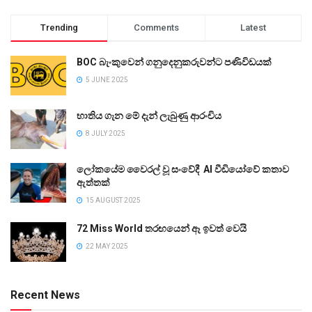
Trending
Comments
Latest
BOC බැංකුවෙන් ගනුදෙනුකරුවන්ට පණිවිඩයක්
5 JUNE 2025
භාතිය ගැන මේ දැන් ලැබුණු ආරංචිය
8 JULY 2025
ලෝකයේම වෛරල් වූ සංවේදී AI වීඩියෝවේ කතාව
ඇත්තක්
15 AUGUST 2025
72 Miss World තරඟයෙන් ඈ ඉවත් වෙයි
22 MAY 2025
Recent News