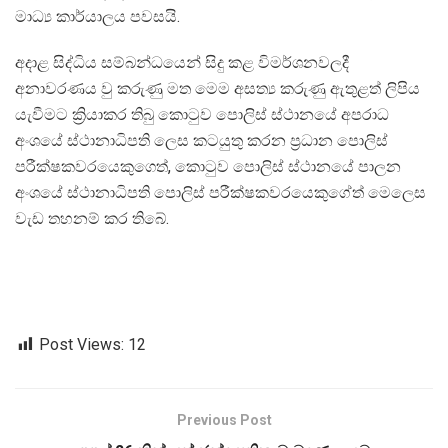
මාධ්‍ය කාර්යාලය පවසයි.
අදාළ සිද්ධිය සම්බන්ධයෙන් සිදු කළ විමර්ශනවලදී
අනාවරණය වු කරුණු මත මෙම අසත්‍ය කරුණු ඇතුළත් ලිපිය
යැවීමට ක්‍රියාකර තිබු කොටුව පොලිස් ස්ථානයේ අපරාධ
අංශයේ ස්ථානාධිපති ලෙස කටයුතු කරන ප්‍රධාන පොලිස්
පරීක්ෂකවරයෙකුගෙත්, කොටුව පොලිස් ස්ථානයේ පාලන
අංශයේ ස්ථානාධිපති පොලිස් පරීක්ෂකවරයෙකුගේත් මෙලෙස
වැඩ තහනම් කර තිබේ.
Post Views:
12
Previous Post