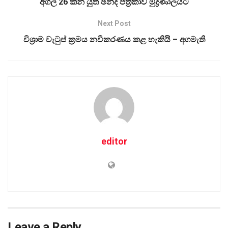
අගල් 26 කින් යුත් ඡන්ද පත්‍රිකාව මුද්‍රණාලයට
Next Post
විශ්‍රාම වැටුප් ක්‍රමය නවීකරණය කළ හැකියි – අගමැති
editor
Leave a Reply