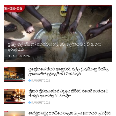
ප්‍රබල එල් නීනෝ තත්ත්වය හමුවේ ලෝකයට දැඩි ආහාර
අර්බුදයක
5 AUGUST 2026
යුක්‍රේනයේ කියව් අගනුවරට එල්ල වූ රුසියානු මිසයිල
ප්‍රහාරයකින් පුද්ගලයින් 17 ක් මරුට
5 AUGUST 2026
ක්‍රිකට් ක්‍රීඩකයන්ගේ බදු අය කිරීමට එරෙහි පෙත්සමේ
තීන්දුව අගෝස්තු 31 වන දින
5 AUGUST 2026
හෝමුස් සමුද්‍ර සන්ධියේ පාලන බලය ඉරානයට ලබාදීමට