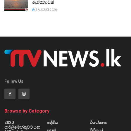
යෝජනාවක්
5 AUGUST 2026
Follow Us
Browse by Category
2020
දේශීය
විශේෂාංග
පාර්ලිමේන්තුවට යන
පුවත්
වීඩියෝ