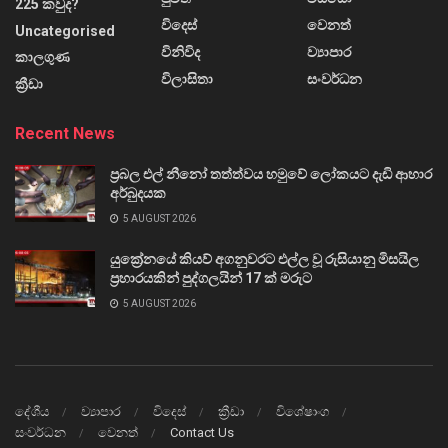
225 කවුද?
විදෙස්
වෙනත්
Uncategorised
විනිවිද
ව්‍යාපාර
කාලගුණ
විලාසිතා
සංවර්ධන
ක්‍රීඩා
Recent News
ප්‍රබල එල් නීනෝ තත්ත්වය හමුවේ ලෝකයට දැඩි ආහාර
අර්බුදයක
5 AUGUST 2026
යුක්‍රේනයේ කියව් අගනුවරට එල්ල වූ රුසියානු මිසයිල
ප්‍රහාරයකින් පුද්ගලයින් 17 ක් මරුට
5 AUGUST 2026
දේශීය
ව්‍යාපාර
විදෙස්
ක්‍රීඩා
විශේෂාංග
සංවර්ධන
වෙනත්
Contact Us