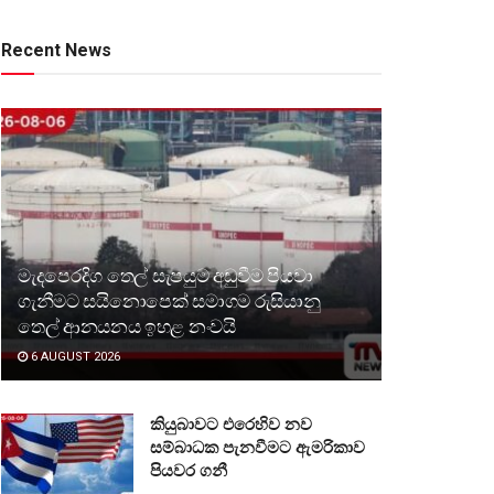
Recent News
මැදපෙරදිග තෙල් සැපයුම අඩුවීම පියවා
ගැනීමට සයිනොපෙක් සමාගම රුසියානු
තෙල් ආනයනය ඉහළ නංවයි
6 AUGUST 2026
කියුබාවට එරෙහිව නව
සම්බාධක පැනවීමට ඇමරිකාව
පියවර ගනී