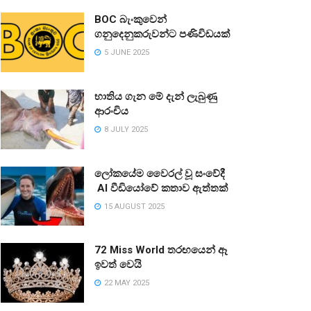
BOC බැංකුවෙන්
ගනුදෙනුකරුවන්ට පණිවිඩයක්
5 JUNE 2025
භාතිය ගැන මේ දැන් ලැබුණු
ආරංචිය
8 JULY 2025
ලෝකයේම වෛරල් වූ සංවේදී
AI වීඩියෝවේ කතාව ඇත්තක්
15 AUGUST 2025
72 Miss World තරඟයෙන් ඈ
ඉවත් වෙයි
22 MAY 2025