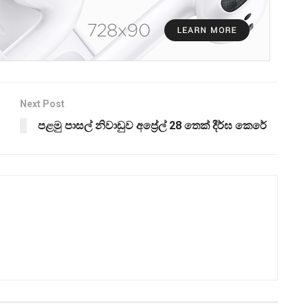
Next Post
පළමු පාසල් නිවාඩුව අප්‍රේල් 28 තෙක් දීර්ඝ කෙරේ