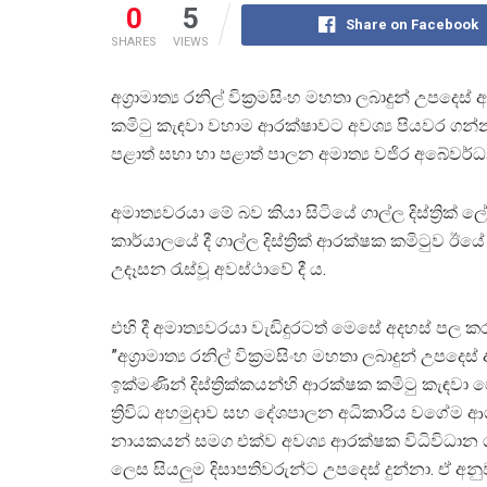
0
5
Share on Facebook
SHARES
VIEWS
අග්‍රාමාත්‍ය රනිල් වික්‍රමසිංහ මහතා ලබාදුන් උපදෙස
කමිටු කැඳවා වහාම ආරක්ෂාවට අවශ්‍ය පියවර ගන්නා
පළාත් සභා හා පළාත් පාලන අමාත්‍ය වජිර අබේවර
අමාත්‍යවරයා මේ බව කියා සිටියේ ගාල්ල දිස්ත්‍රික් ල
කාර්යාලයේ දී ගාල්ල දිස්ත්‍රික් ආරක්ෂක කමිටුව ඊයේ
උදෑසන රැස්වූ අවස්ථාවේ දී ය.
එහි දී අමාත්‍යවරයා වැඩිදුරටත් මෙසේ අදහස් පල ක
”අග්‍රාමාත්‍ය රනිල් වික්‍රමසිංහ මහතා ලබාදුන් උපදෙස
ඉක්මණින් දිස්ත්‍රික්කයන්හි ආරක්ෂක කමිටු කැඳවා 
ත්‍රිවිධ අහමුදාව සහ දේශපාලන අධිකාරිය වගේම 
නායකයන් සමග එක්ව අවශ්‍ය ආරක්ෂක විධිවිධාන 
ලෙස සියලුම දිසාපතිවරුන්ට උපදෙස් දුන්නා. ඒ අන