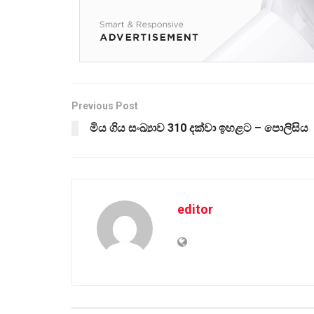
Previous Post
මිය ගිය සංඛ්‍යාව 310 දක්වා ඉහළට – පොලිසිය
editor