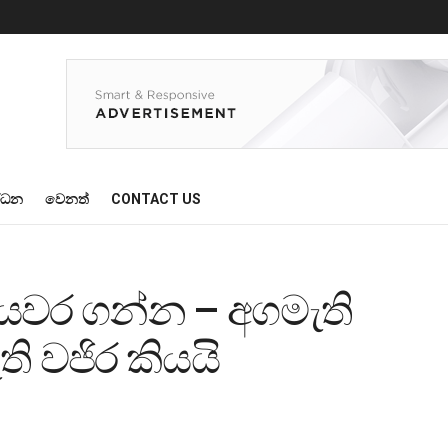
්ධන
වෙනත්
CONTACT US
ියවර ගන්න – අගමැති
ති වජිර කියයි