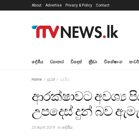
About
Advertise
Privacy & Policy
Contact
දේශීය
ව්‍යාපාර
විදෙස්
ක්‍රීඩා
විශේෂාංග
සංවර
Home
පුවත්
දේශීය
ආරක්ෂාවට අවශ්‍ය ප
උපදෙස් දුන් බව ඇමැ
23 April 2019
in
දේශීය