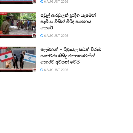
6 AUGUST 2026
පවුල් ආරවුලක් දුරදිග යෑමෙන්
සැමියා විසින් බිරිඳ ඝාතනය
කෙරේ
6 AUGUST 2026
ලෙබනන් – ඊශ්‍රායල සටන් විරාම
සාකච්ඡා කිසිදු එකඟතාවකින්
තොරව අවසන් වෙයි
6 AUGUST 2026