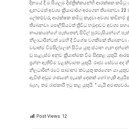
දිනයේ දී ම සියලුම දිස්ත්‍රික්කයන්හි ආරක්ෂක කමිටු ර
දැනටමත් අවශ්‍ය ක්‍රියාමාර්ග අරගෙන තිබෙනවා. 22 ව
ලේකම්වරු ආරක්ෂක කමිටු කැඳවා අවශ්‍ය කඩිනම් ක්
තිබෙනවා. පොලිසියටත් ත්‍රිවිධ හමුදාවට අවශ්‍
නායකයන්ගේ පැත්තෙන්, සිවිල් පුරවැසියන්ගේ පැත්
නිලාධාරීන්ටත් මෙහි දී විශේෂ වගකීමක් තිබෙනවා.
වඩාත්ම විමසිල්ලෙන් සිටිය යුතු ස්ථාන ගැන දන්නේ 
වූ සැළැස්ම අනුව ක්‍රියාත්මක වීම සිදුකළ යුතුයි. ආ
ප්‍රශ්න ඇතිවීම වළක්වාගත යුතුයි. රාජ්‍ය සේවය අද 
නිලධාරීන් රටේ සාමාන්‍ය කටයුතු කරගෙන යා යුත
ඇවිත් අඩුම ගණනේ පැයක් දෙකක් හෝ හැකි අයුරින් 
බැහැ. තම රාජකාරී ඉටු කළ යුතුයි. ” යැයි අමාත්‍යවර
Post Views:
12