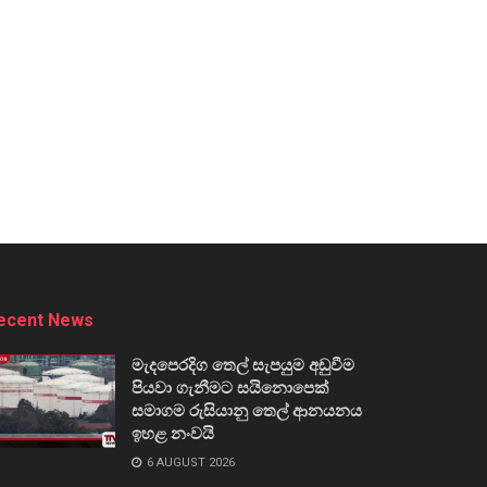
ecent News
මැදපෙරදිග තෙල් සැපයුම අඩුවීම
පියවා ගැනීමට සයිනොපෙක්
සමාගම රුසියානු තෙල් ආනයනය
ඉහළ නංවයි
6 AUGUST 2026