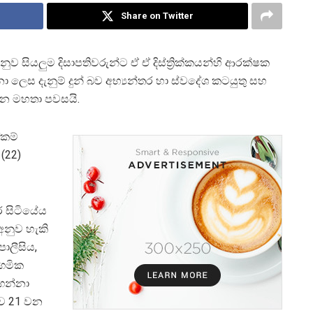
Share on Twitter
් අනුව සියලුම දිසාපතිවරුන්ට ඒ ඒ දිස්ත්‍රික්කයන්හි ආරක්ෂක
 ලෙස දැනුම් දුන් බව අභ්‍යන්තර හා ස්වදේශ කටයුතු සහ
්ධන මහතා පවසයි.
ේකම්
 (22)
ර සිටියේය
් අනුව හැකි
පොලීසිය,
ආගමික
ගන්නා
ුව 21 වන