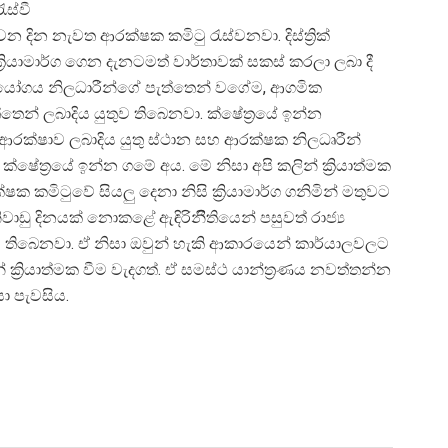
ැස්වී
න දින නැවත ආරක්ෂක කමිටු රැස්වනවා. දිස්ත්‍රික්
‍රියාමාර්ග ගෙන දැනටමත් වාර්තාවක් සකස් කරලා ලබා දී
ය සහයෝගය නිලධාරීන්ගේ පැත්තෙන් වගේම, ආගමික
තෙන් ලබාදිය යුතුව තිබෙනවා. ක්ෂේත්‍රයේ ඉන්න
 ආරක්ෂාව ලබාදිය යුතු ස්ථාන සහ ආරක්ෂක නිලධෘරීන්
ක්ෂේත්‍රයේ ඉන්න ගමේ අය. මේ නිසා අපි කලින් ක්‍රියාත්මක
රක්ෂක කමිටුවේ සියලු දෙනා නිසි ක්‍රියාමාර්ග ගනිමින් මතුවට
නිවාඩු දිනයක් නොකළේ ඇඳිරිනීිතියෙන් පසුවත් රාජ්‍ය
ුව තිබෙනවා. ඒ නිසා ඔවුන් හැකි ආකාරයෙන් කාර්යාලවලට
ක්‍රියාත්මක වීම වැදගත්. ඒ සමස්ථ යාන්ත්‍රණය නවත්තන්න
යා පැවසිය.