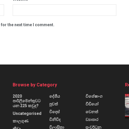
 for the next time I comment.
Browse by Category
R
2020
දේශීය
විශේෂාංග
පාර්ලිමේන්තුවට
පුවත්
වීඩියෝ
යන 225 කවුද?
විදෙස්
වෙනත්
Uncategorised
විනිවිද
ව්‍යාපාර
කාලගුණ
විලාසිතා
සංවර්ධන
ක්‍රීඩා