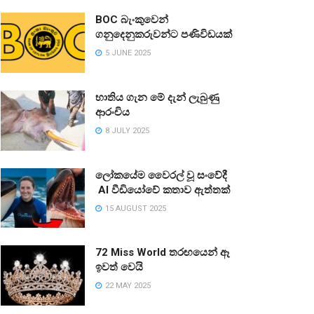
BOC බැංකුවෙන්
ගනුදෙනුකරුවන්ට පණිවිඩයක්
5 JUNE 2025
භාතිය ගැන මේ දැන් ලැබුණු
ආරංචිය
8 JULY 2025
ලෝකයේම වෛරල් වූ සංවේදී
AI වීඩියෝවේ කතාව ඇත්තක්
15 AUGUST 2025
72 Miss World තරඟයෙන් ඈ
ඉවත් වෙයි
22 MAY 2025