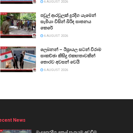
6 AUGUST 2026
පවුල් ආරවුලක් දුරදිග යෑමෙන්
සැමියා විසින් බිරිඳ ඝාතනය
කෙරේ
6 AUGUST 2026
ලෙබනන් – ඊශ්‍රායල සටන් විරාම
සාකච්ඡා කිසිදු එකඟතාවකින්
තොරව අවසන් වෙයි
6 AUGUST 2026
ecent News
මැදපෙරදිග තෙල් සැපයුම අඩුවීම