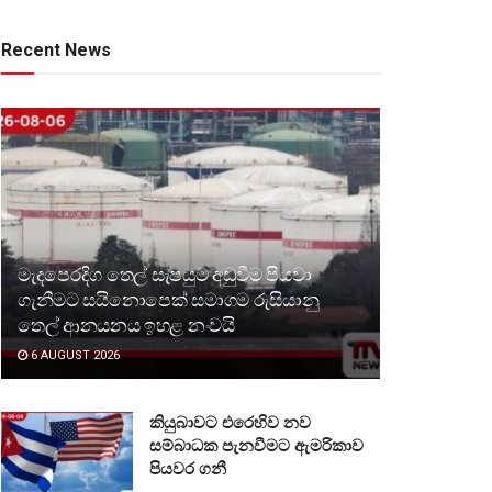
Recent News
මැදපෙරදිග තෙල් සැපයුම අඩුවීම පියවා
ගැනීමට සයිනොපෙක් සමාගම රුසියානු
තෙල් ආනයනය ඉහළ නංවයි
6 AUGUST 2026
කියුබාවට එරෙහිව නව
සම්බාධක පැනවීමට ඇමරිකාව
පියවර ගනී