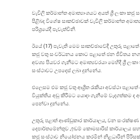
වැවිලි කර්මාන්ත අමාත්‍යාංශයට අයත් ශ්‍රී ලංකා ක
පිළිබද විශේෂ සාකච්ඡාවක් වැවිලි කර්මාන්ත අමාත්
පරිශ්‍රයේදී පැවැත්විනි.
ඊයේ (17) පැවැති මෙම සාකච්ඡාවේදී උතුරු පළාත
කජු වතු සංවර්ධනය කොට පළාතේ ජන ජීවිතය නගා
අවශ්‍ය පියවර ගැනීමට අමාත්‍යවරයා මෙහිදී ශ්‍රී ලංකා
සංස්ථාවට උපදෙස් ලබා දුන්නේය.
එලෙසම එම කජු වතු ආශ්‍රිත රැකියා අවස්ථා පළාතේ 
වියුක්තිය අඩු කිරීමට යොදා ගැනීමේ වැදගත්කම ද අ
පෙන්වා දුන්නේය.
උතුරු පළාත් ආණ්ඩුකාර කාර්යාලය, වන සංරක්ෂණ
දෙපාර්තමේන්තුව ,ඉඩම් කොමසාරිස් කාර්යාලය සහ ශ්
කජු සංස්ථාව නියෝජනය කරමින් නිළධාරීන් පිරිසක