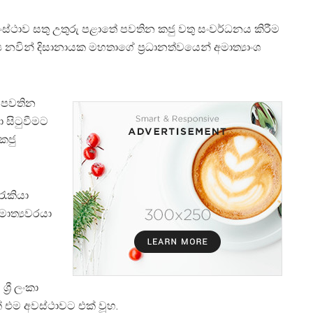
ජු සංස්ථාව සතු උතුරු පළාතේ පවතින කජු වතු සංවර්ධනය කිරීම
‍ය නවින් දිසානායක මහතාගේ ප්‍රධානත්වයෙන් අමාත්‍යාංශ
ේ පවතින
 සිටුවීමට
 කජු
රැකියා
මාත්‍යවරයා
‍රී ලංකා
් එම අවස්ථාවට එක් වූහ.