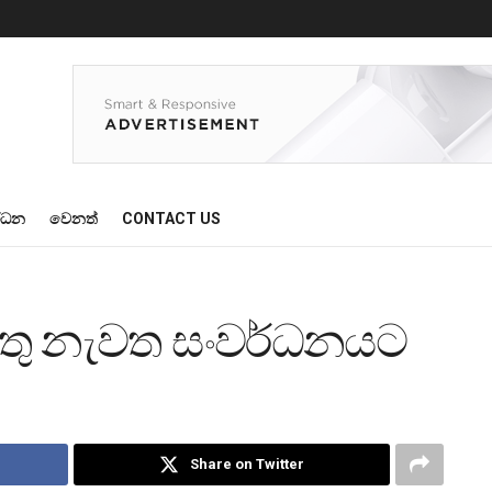
්ධන
වෙනත්
CONTACT US
වතු නැවත සංවර්ධනයට
Share on Twitter