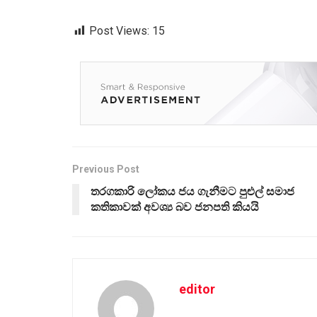
Post Views:
15
Previous Post
තරගකාරි ලෝකය ජය ගැනීමට පුළුල් සමාජ
කතිකාවක් අවශ්‍ය බව ජනපති කියයි
editor