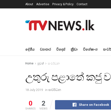
About
Advertise
Privacy & Policy
Contact
දේශීය
ව්‍යාපාර
විදෙස්
ක්‍රීඩා
විශේෂාංග
සංවර
Home
පුවත්
සංවර්ධන
උතුරු පළාතේ කජු 
18 July 2019
in
සංවර්ධන
0
2
Share on Facebook
SHARES
VIEWS