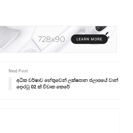
Next Post
අධික වර්ෂාව හේතුවෙන් ලක්ෂපාන ජලාශයේ වාන්
දොරටු 02 ක් විවෘත කෙරේ