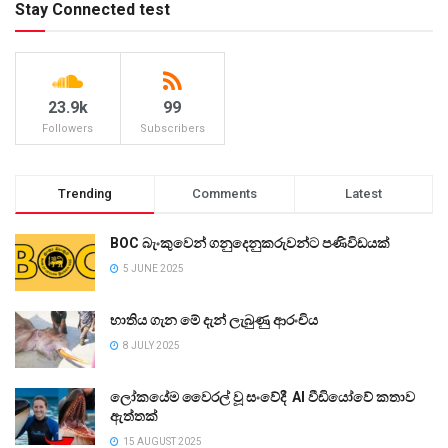
Stay Connected test
23.9k
99
Followers
Subscribers
Trending
Comments
Latest
BOC බැංකුවෙන් ගනුදෙනුකරුවන්ට පණිවිඩයක්
5 JUNE 2025
භාතිය ගැන මේ දැන් ලැබුණු ආරංචිය
8 JULY 2025
ලෝකයේම වෛරල් වූ සංවේදී AI වීඩියෝවේ කතාව
ඇත්තක්
15 AUGUST 2025