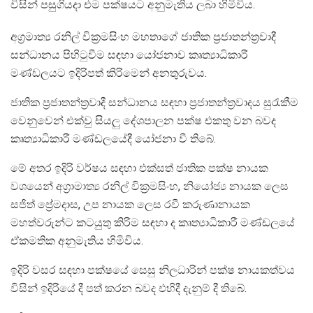
විසින් පසුගියදා එම පක්ෂයට අනුමැතිය ලබා හිමිවිය.
අග්‍රමාත්‍ය රනිල් වික්‍රමසිංහ මහතාගේ ජාතික ප්‍රජාතන්ත්‍රවාදී
සන්ධානය පිහිටුවීම සඳහා යෝජනාව කෘත්‍යාධිකාරී
මණ්ඩලයට ඉදිරිපත් කිරිමෙන් අනතුරුවය.
ජාතික ප්‍රජාතන්ත්‍රවාදී සන්ධානය සඳහා ප්‍රජාතන්ත්‍රවාදය සුරැකීම
වෙනුවෙන් එක්වු සියලු දේශපාලන පක්ෂ එකතු වන බවද
කෘත්‍යාධිකාරී මණ්ඩලයේදී යෝජනා වී තිබේ.
මේ අතර ඉදිරි වර්ෂය සඳහා එක්සත් ජාතික පක්ෂ නායක
වශයෙන් අග්‍රාමාත්‍ය රනිල් වික්‍රමසිංහ, නියෝජ්‍ය නායක ලෙස
සජිත් ප්‍රේමදාස, උප නායක ලෙස රවී කරුණානායක
මහත්වරුන්ට කටයුතු කිරිම සඳහා ද කෘත්‍යාධිකාරී මණ්ඩලයේ
ඒකමතික අනුමැතිය හිමිවිය.
ඉදිරි වසර සඳහා පක්ෂයේ සෙසු නිලධාරින් පක්ෂ නායකත්වය
විසින් ඉදිරියේ දී පත් කරන බවද එහිදී දැනුම් දී තිබේ.