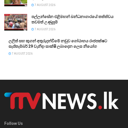
7 AUGUST 2026
පල්ලන්සේන එළිමහන් බන්ධනාගාරයේ තත්ත්වය
තවමත් උණුසුම්
7 AUGUST 2026
ලලිත් සහ කුගන් අතුරුදන්වීමේ නඩුව ගෝඨාභය රාජපක්ෂට
සැප්තැම්බර් 29 වැනිදා සාක්ෂි ලබාදෙන ලෙස නියෝග
7 AUGUST 2026
Follow Us