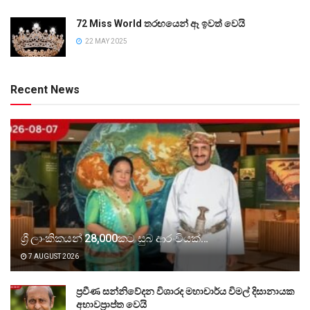
72 Miss World තරඟයෙන් ඈ ඉවත් වෙයි
22 MAY 2025
Recent News
ශ්‍රී ලාංකිකයන් 28,000කට සුබ ආරංචියක්…
7 AUGUST 2026
ප්‍රවීණ සන්නිවේදන විශාරද මහාචාර්ය විමල් දිසානායක
අභාවප්‍රාප්ත වෙයි