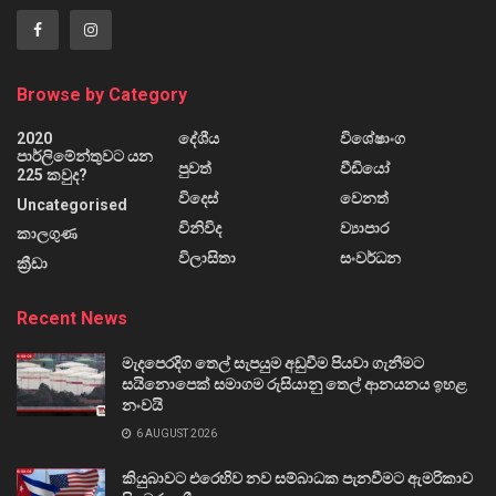
Browse by Category
2020
දේශීය
විශේෂාංග
පාර්ලිමේන්තුවට යන
පුවත්
වීඩියෝ
225 කවුද?
විදෙස්
වෙනත්
Uncategorised
විනිවිද
ව්‍යාපාර
කාලගුණ
විලාසිතා
සංවර්ධන
ක්‍රීඩා
Recent News
මැදපෙරදිග තෙල් සැපයුම අඩුවීම පියවා ගැනීමට
සයිනොපෙක් සමාගම රුසියානු තෙල් ආනයනය ඉහළ
නංවයි
6 AUGUST 2026
කියුබාවට එරෙහිව නව සම්බාධක පැනවීමට ඇමරිකාව