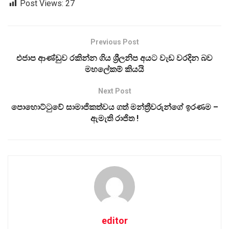
Post Views:
27
Previous Post
එජාප ආණ්ඩුව රකින්න ගිය ශ්‍රීලනිප අයට වැඩ වරදින බව
මහලේකම් කියයි
Next Post
පොහොට්ටුවේ සාමාජිකත්වය ගත් මන්ත්‍රීවරුන්ගේ ඉරණම –
ඇමැති රාජිත !
editor