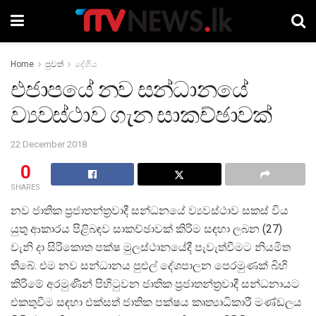
Home
පුවත්
දේශීය
එජාපයේ නව සන්ධානයේ
ව්‍යවස්ථාව ගැන සාකච්ඡාවක්
22 December 2018
0
SHARES
නව ජාතික ප්‍රජාතන්ත්‍රවාදී සන්ධනයේ ව්‍යවස්ථාව සකස් විය
යුතු ආකාරය පිළිබඳව සාකච්ඡාවක් කිරිම සඳහා ලබන (27)
වැනි දා සිරිකොත පක්ෂ මුලස්ථානයේදී පැවැත්වීමට නියමිත
තිබේ. එම නව සන්ධානය පුළුල් දේශපාලන පෙරමුණක් බිහි
කිරිමේ අරමුණින් පිහිටුවන ජාතික ප්‍රජාතන්ත්‍රවාදී සන්ධනායට
එකතුවීම සඳහා එක්සත් ජාතික පක්ෂය කෘත්‍යාධිකාරී මණ්ඩලය