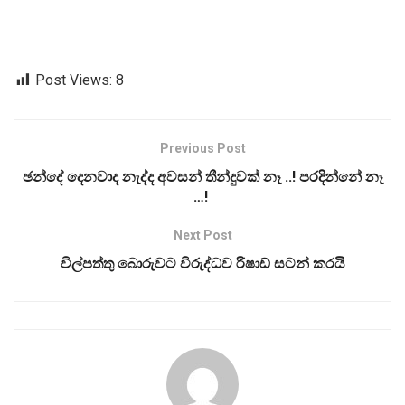
Post Views:
8
Previous Post
ඡන්දේ දෙනවාද නැද්ද අවසන් තීන්දුවක් නෑ ..! පරදින්නේ නෑ
…!
Next Post
විල්පත්තු බොරුවට විරුද්ධව රිෂාඩ් සටන් කරයි