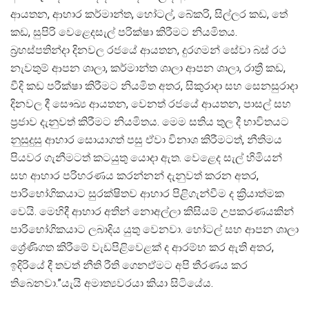
ආයතන, ආහාර කර්මාන්ත, හෝටල්, බේකරි, සිල්ලර කඩ, තේ
කඩ, සුපිරි වෙළෙදසැල් පරික්ෂා කිරීමට නියමිතය.
බ්‍රහස්පතින්දා දිනවල රජයේ ආයතන, දුරගමන් සේවා බස් රථ
නැවතුම් ආපන ශාලා, කර්මාන්ත ශාලා ආපන ශාලා, රාත්‍රී කඩ,
වීදි කඩ පරීක්ෂා කිරීමට නියමිත අතර, සිකුරාදා සහ සෙනසුරාදා
දිනවල දී සෞඛ්‍ය ආයතන, වෙනත් රජයේ ආයතන, පාසල් සහ
ප්‍රජාව දැනුවත් කිරීමට නියමිතය. මෙම සතිය තුල දී භාවිතයට
නුසුදුසු ආහාර සොයාගත් පසු ඒවා විනාශ කිරීමටත්, නීතිමය
පියවර ගැනීමටත් කටයුතු යොදා ඇත. වෙළෙද සැල් හිමියන්
සහ ආහාර පරිහරණය කරන්නන් දැනුවත් කරන අතර,
පාරිභෝගිකයාට සුරක්ෂිතව ආහාර පිළිගැන්වීම ද ක්‍රියාත්මක
වෙයි. මෙහිදී ආහාර අතින් නොඅල්ලා කිසියම් උපකරණයකින්
පාරිභෝගිකයාට ලබාදිය යුතු වෙනවා. හෝටල් සහ ආපන ශාලා
ශ්‍රේණිගත කිරීමේ වැඩපිළිවෙළක් ද ආරම්භ කර ඇති අතර,
ඉදිරියේ දී තවත් නීති රීති ගෙනඒමට අපි තීරණය කර
තිබෙනවා.”යැයි අමාත්‍යවරයා කියා සිටියේය.