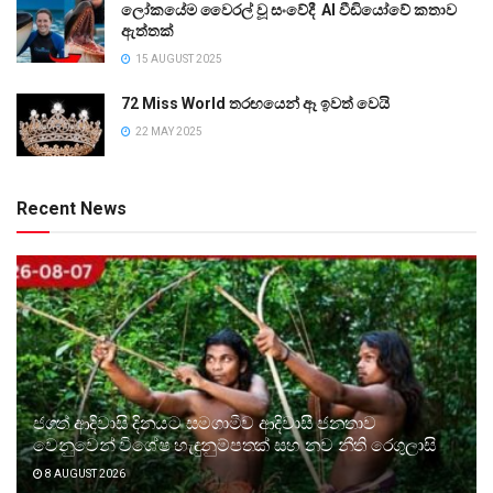
ලෝකයේම වෛරල් වූ සංවේදී AI වීඩියෝවේ කතාව
ඇත්තක්
15 AUGUST 2025
72 Miss World තරඟයෙන් ඈ ඉවත් වෙයි
22 MAY 2025
Recent News
ජගත් ආදිවාසි දිනයට සමගාමීව ආදිවාසී ජනතාව
වෙනුවෙන් විශේෂ හැඳුනුම්පතක් සහ නව නීති රෙගුලාසි
8 AUGUST 2026