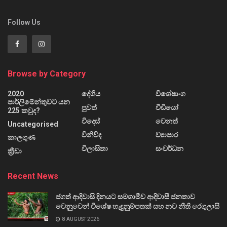
Follow Us
Browse by Category
2020
දේශීය
විශේෂාංග
පාර්ලිමේන්තුවට යන
පුවත්
වීඩියෝ
225 කවුද?
විදෙස්
වෙනත්
Uncategorised
විනිවිද
ව්‍යාපාර
කාලගුණ
විලාසිතා
සංවර්ධන
ක්‍රීඩා
Recent News
ජගත් ආදිවාසි දිනයට සමගාමීව ආදිවාසී ජනතාව
වෙනුවෙන් විශේෂ හැඳුනුම්පතක් සහ නව නීති රෙගුලාසි
8 AUGUST 2026