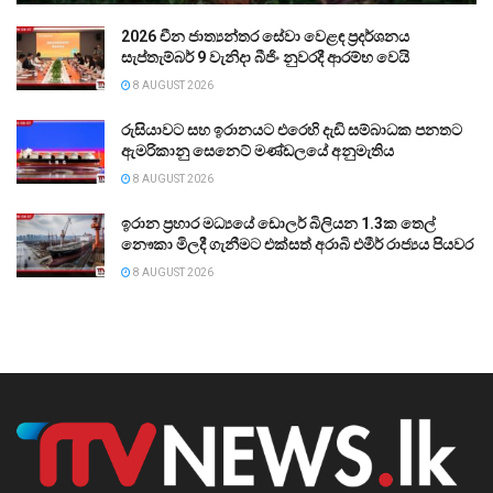
2026 චීන ජාත්‍යන්තර සේවා වෙළඳ ප්‍රදර්ශනය
සැප්තැම්බර් 9 වැනිදා බීජිං නුවරදී ආරම්භ වෙයි
8 AUGUST 2026
රුසියාවට සහ ඉරානයට එරෙහි දැඩි සම්බාධක පනතට
ඇමරිකානු සෙනෙට් මණ්ඩලයේ අනුමැතිය
8 AUGUST 2026
ඉරාන ප්‍රහාර මධ්‍යයේ ඩොලර් බිලියන 1.3ක තෙල්
නෞකා මිලදී ගැනීමට එක්සත් අරාබි එමීර් රාජ්‍යය පියවර
8 AUGUST 2026