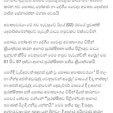
ජනතාව දැනුවත් කිරීමේ වැඩපිළිවෙළක් කඩිනමින් ආරම්භ
කරන බව සෞඛ්‍ය, පෝෂණ හා දේශීය වෛද්‍ය අමාත්‍ය දොස්තර
රාජිත සේනාරත්න මහතා පවසයි.
අමාත්‍යවරයා මේ බව පැවසුවේ ඊයේ (02) රජයේ ප්‍රවෘත්ති
දෙපාර්තමේන්තුවේ පැවැති මාධ්‍ය හමුවකට එක්වෙමින්.
සෞඛ්‍ය, පෝෂණ හා දේශීය වෛද්‍ය අමාත්‍යාංශය විසින්
ක්‍රියාත්මක කරන ආහාර සුරක්ෂිතතා සතිය පිළිබදව මාධ්‍ය
දැනුවත් කිරීම වෙනුවෙන් මෙම හමුව පැවැත්විනි. අප්‍රේල් මස
01 සිට 07 දක්වා ආහාර සුරක්ෂිතතා සතිය ක්‍රියාත්මකයි.
මෙහිදී වැඩිදුරටත් අදහස් දැක් වූ සෞඛ්‍ය අමාත්‍යවරයා ” සිංහල
හා හින්දු අළුත් අවුරුද්ද වෙනුවෙන් අප්‍රේල් මාසයේ දී ද, නත්තල්
හා අළුත් අවුරුද්ද වෙනුවෙන් දෙසැම්බර් මාසයේ දී ද ආහාර
සුරක්ෂිතතා සති සෞඛ්‍ය අමාත්‍යාංශය විසින් දියත් කරනවා.
මෙවර තේමාව වන්නේ ““සුරක්ෂිතව පිළිගන්වන ආහාර
පමණක් මිලදී ගනිමු යන්නයි.” මෙම සතිය තුල දී සදුදා,
අගහරුවාදා සහ බදාදා යන දිනවල දී ආහාර පරිහරණ කරන