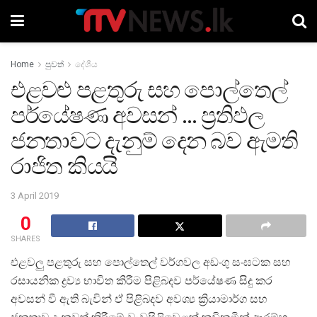
Home
පුවත්
දේශීය
එළවළු පළතුරු සහ පොල්තෙල්
පර්යේෂණ අවසන් … ප්‍රතිඵල
ජනතාවට දැනුම් දෙන බව ඇමති
රාජිත කියයි
3 April 2019
0
SHARES
එළවලු පළතුරු සහ පොල්තෙල් වර්ගවල අඩංගු සංඝටක සහ
රසායනික ද්‍රව්‍ය භාවිත කිරීම පිළිබදව පර්යේෂණ සිදු කර
අවසන් වී ඇති බැවින් ඒ පිළිබදව අවශ්‍ය ක්‍රියාමාර්ග සහ