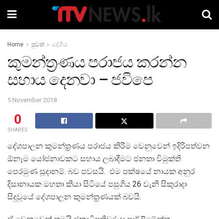
Home
පුවත්
දේශීය
කුමන්ත‍්‍රණය පරාජය කරන්න
සහාය දෙනවා – ජවිපෙ
5 November 2018
0
SHARES
දේශපාලන කුමන්ත‍්‍රණය පරාජය කිරීම වෙනුවෙන් ඉදිරිපත්වන
ඕනෑම යෝජනාවකට සහාය ලබාදීමට ජනතා විමුක්ති
පෙරමුණ සූදානම්. බව පවසයි. එම පක්ෂයේ නායක අනුර
දිසානායක මහතා කියා සිටියේ පසුගිය 26 වැනි සිකුරාදා
සිදුවූයේ දේශපාලන කුමන්ත‍්‍රණයක් බවයි.