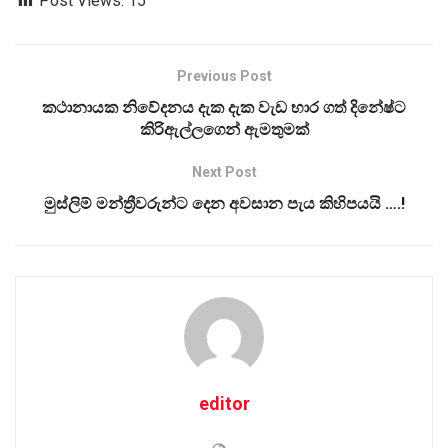
Post Views:
15
Previous Post
කථානායක නිවේදනය දැක දැක වැඩ භාර ගත් දිනේෂ්ට
කිරිඇල්ලගෙන් ඇමතුමක්
Next Post
මුස්ලිම් මන්ත්‍රීවරුන්ට දෙන අවසාන පැය කිහිපයයි ….!
editor