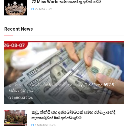
72 Miss World තරඟයෙන් ඈ ඉවත් වෙයි
22 MAY 2025
Recent News
ඉන්දියාවේ විදේශ විනිමය සංචිතය ඩොලර් බිලියන 692.9
දක්වා ඉහළට
7 AUGUST 2026
කඩු, කිනිසි සහ අත්බෝම්බයක් සමඟ රත්මලානේදී
සැකකරුවන් 6ක් අත්අඩංගුවට
7 AUGUST 2026