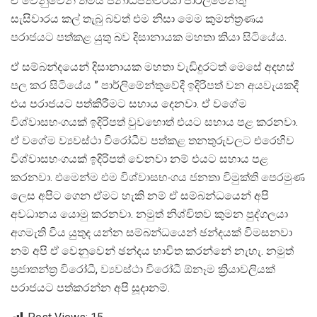
ඒ වෙනුවෙන් තමයි ජනාධිපතිවරයා පාර්ලිමේන්තු
සැසිවාරය කල් තැබු බවත් එම නිසා මෙම කුමන්ත‍්‍රණය
පරාජයට පත්කළ යුතු බව දිසානායක මහතා කියා සිටියේය.
ඒ සම්බන්දයෙන් දිසානායක මහතා වැඩිදුරටත් මෙසේ අදහස්
පල කර සිටියේය ” පාර්ලිමේන්තුවේදී ඉදිරිපත් වන අයවැයකදී
එය පරාජයට පත්කිරීමට සහාය දෙනවා. ඒ වගේම
විශ්වාසභංගයක් ඉදිරිපත් වුවහොත් එයට සහාය පළ කරනවා.
ඒ වගේම ව්‍යවස්ථා විරෝධීව පත්කළ තනතුරුවලට එරෙහිව
විශ්වාසභංගයක් ඉදිරිපත් වෙනවා නම් එයට සහාය පළ
කරනවා. එමෙන්ම එම විශ්වාසභංගය ජනතා විමුක්ති පෙරමුණ
ලෙස අපිට ගෙන ඒමට හැකි නම් ඒ සම්බන්ධයෙන් අපි
අවධානය යොමු කරනවා. නමුත් නිශ්චිතව කුමන පුද්ගලයා
අගමැති විය යුතුද යන්න සම්බන්ධයෙන් ඡන්දයක් විමසනවා
නම් අපි ඒ වෙනුවෙන් ඡන්දය භාවිත කරන්නේ නැහැ. නමුත්
ප‍්‍රජාතන්ත‍්‍ර විරෝධී, ව්‍යවස්ථා විරෝධී ඕනෑම ක්‍රියාවලියක්
පරාජයට පත්කරන්න අපි සූදානම්.