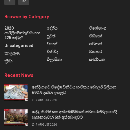
Browse by Category
2020
දේශීය
විශේෂාංග
පාර්ලිමේන්තුවට යන
පුවත්
වීඩියෝ
225 කවුද?
විදෙස්
වෙනත්
Uncategorised
විනිවිද
ව්‍යාපාර
කාලගුණ
විලාසිතා
සංවර්ධන
ක්‍රීඩා
Recent News
ඉන්දියාවේ විදේශ විනිමය සංචිතය ඩොලර් බිලියන
692.9 දක්වා ඉහළට
7 AUGUST 2026
කඩු, කිනිසි සහ අත්බෝම්බයක් සමඟ රත්මලානේදී
සැකකරුවන් 6ක් අත්අඩංගුවට
7 AUGUST 2026