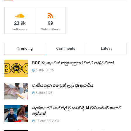
23.9k
99
Followers
Subscribers
Trending
Comments
Latest
BOC බැංකුවෙන් ගනුදෙනුකරුවන්ට පණිවිඩයක්
5 JUNE 2025
භාතිය ගැන මේ දැන් ලැබුණු ආරංචිය
8 JULY 2025
ලෝකයේම වෛරල් වූ සංවේදී AI වීඩියෝවේ කතාව
ඇත්තක්
15 AUGUST 2025