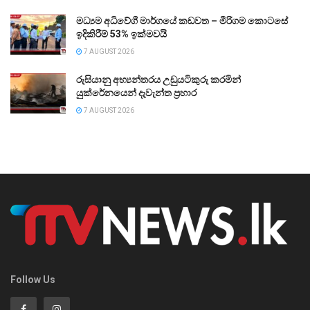
මධ්‍යම අධිවේගී මාර්ගයේ කඩවත – මීරිගම කොටසේ
ඉදිකිරීම් 53% ඉක්මවයි
7 AUGUST 2026
රුසියානු අභ්‍යන්තරය උඩුයටිකුරු කරමින්
යුක්රේනයෙන් දැවැන්ත ප්‍රහාර
7 AUGUST 2026
Follow Us