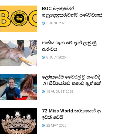
BOC බැංකුවෙන්
ගනුදෙනුකරුවන්ට පණිවිඩයක්
5 JUNE 2025
භාතිය ගැන මේ දැන් ලැබුණු
ආරංචිය
8 JULY 2025
ලෝකයේම වෛරල් වූ සංවේදී
AI වීඩියෝවේ කතාව ඇත්තක්
15 AUGUST 2025
72 Miss World තරඟයෙන් ඈ
ඉවත් වෙයි
22 MAY 2025