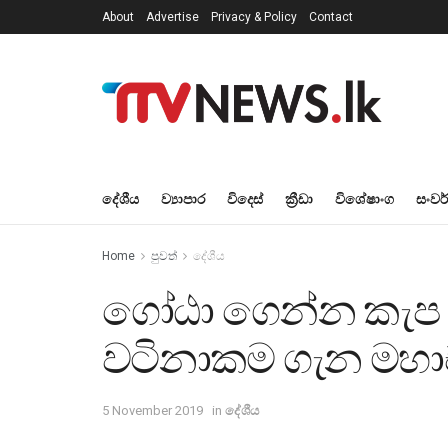
About
Advertise
Privacy & Policy
Contact
දේශීය
ව්‍යාපාර
විදෙස්
ක්‍රීඩා
විශේෂාංග
සංවර
Home
පුවත්
දේශීය
ගෝඨා ගෙන්න කැප 
වටිනාකම ගැන මහාච
5 November 2019
in
දේශීය