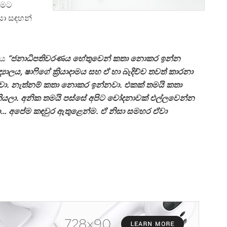
ීමට
යා සඳහන්
ේය
“ජනාධිපතිවරණය හේතුවෙන් කතා නොකර ඉන්න
‍යාලය, ෂාෆිගේ ක්‍රියාදාමය සහ ඒ හා බැදිච්ච තවත් කාරනා
නවා. නැත්නම් කතා නොකර ඉන්නවා. එකක් තමයි කතා
යලා. අනික තමයි පස්සේ අපිට චෝදනාවක් එල්ලවෙන්න
ියලා… අපේම කඳවුර ඇතුළෙන්ම. ඒ නිසා සමහර ඒවා