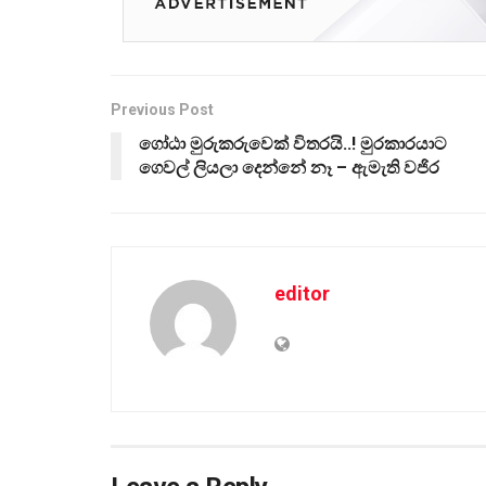
Previous Post
ගෝඨා මුරුකරුවෙක් විතරයි..! මුරකාරයාට
ගෙවල් ලියලා දෙන්නේ නෑ – ඇමැති වජිර
editor