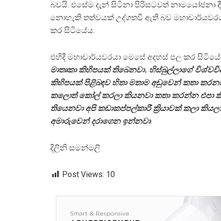
බවයි. එසේම දැන් සිටිනා පිරිසටවත් නාමයෝජනා ද
නොහැකි තත්වයක් උද්ගතවී ඇති බව මහාචාර්යවර
කර සිටියේය.
එහිදී මහාචාර්යවරයා මෙසේ අදහස් පල කර සිටිය
මාතෘකා කිහිපයක් තිබෙනවා. හිස්බුල්ලාගේ විශ්වවිද්
කිහිපයක් පිළිබඳව හිතා මතාම අඩුවෙන් කතා කර
කලොත් කෝල් කරලා කියනවා කතා කරන්න එපා කි
තියෙනවා අපි කඩාකප්පල්කාරී ක්‍රියාවක් කලා ක
අමාරුවෙන් දරාගෙන ඉන්නවා
.
දිලිනි සමන්මලි
Post Views:
10