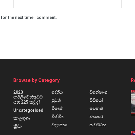
 for the next time I comment.
Browse by Category
R
2020
දේශීය
විශේෂාංග
පාර්ලිමේන්තුවට
පුවත්
වීඩියෝ
යන 225 කවුද?
විදෙස්
වෙනත්
Uncategorised
විනිවිද
ව්‍යාපාර
කාලගුණ
විලාසිතා
සංවර්ධන
ක්‍රීඩා