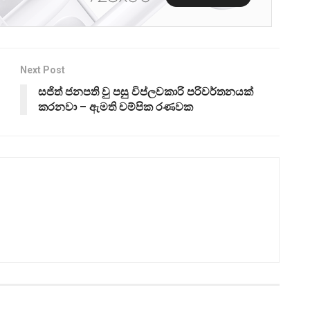
Next Post
සජිත් ජනපති වු පසු විප්ලවකාරි පරිවර්තනයක්
කරනවා – ඇමති චම්පික රණවක