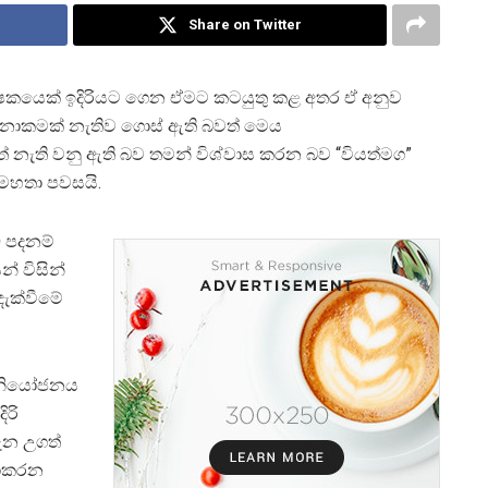
Share on Twitter
ේක්ෂකයෙක් ඉදිරියට ගෙන ඒමට කටයුතු කළ අතර ඒ අනුව
ිනාකමක් නැතිව ගොස් ඇති බවත් මෙය
නැති වනු ඇති බව තමන් විශ්වාස කරන බව “වියත්මග”
 මහතා පවසයි.
 පදනම්
් විසින්
දැක්වීමේ
ව නියෝජනය
ිරි
ැන උගත්
නොකරන