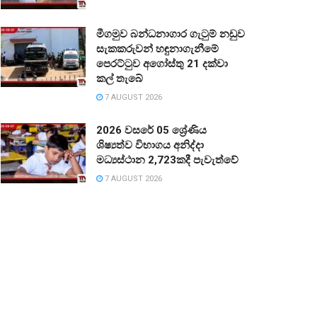
මීගමුව බන්ධනාගාර ගැටුම් නඩුව
සැකකරුවන් හඳුනාගැනීමේ
පෙරට්ටුව අගෝස්තු 21 දක්වා
කල් තැබේ
7 AUGUST 2026
2026 වසරේ 05 ශ්‍රේණිය
ශිෂ්‍යත්ව විභාගය අනිද්දා
මධ්‍යස්ථාන 2,723කදී පැවැත්වේ
7 AUGUST 2026