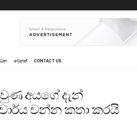
්ධන
වෙනත්
CONTACT US
වුණ අයගේ දැන්
ාර්ය චන්න කතා කරයි