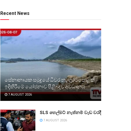
Recent News
සේනානායක සමුද්‍රයේ ධීවර නැංගුරම්පොළක්
ඉදිකිරීමේ යෝජනාව පිළිබඳව අවධානය
7 AUGUST 2026
SLS හෙල්මට් නැත්නම් වැඩ වරදී
7 AUGUST 2026