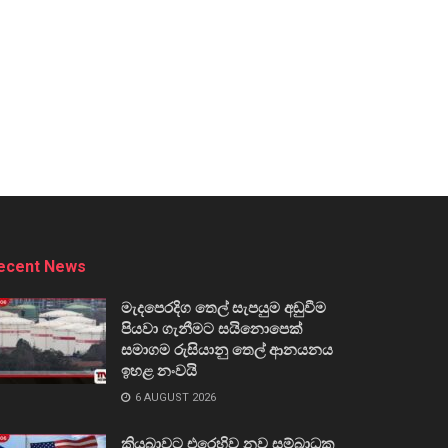
ecent News
මැදපෙරදිග තෙල් සැපයුම අඩුවීම
පියවා ගැනීමට සයිනොපෙක්
සමාගම රුසියානු තෙල් ආනයනය
ඉහළ නංවයි
6 AUGUST 2026
කියුබාවට එරෙහිව නව සම්බාධක