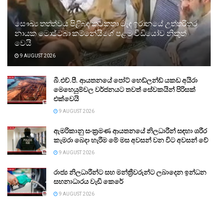
සෞඛ්‍ය තත්ත්වය පිළිබඳ කටකතා මැද ඉරානයේ උත්තරීතර
නායක මොජ්ටබා කම්නේයිගේ පළමු වීඩියෝව නිකුත්
වෙයි
9 AUGUST 2026
බී.එච්.පී. ආයතනයේ පෝට් හෙඩ්ලන්ඩ් යකඩ අයිරා
මෙහෙයුම්වල වර්ජනයට තවත් සේවකයින් පිරිසක්
එක්වෙයි
9 AUGUST 2026
ඇමරිකානු සංක්‍රමණ ආයතනයේ නිලධාරීන් සඳහා ශරීර
කැමරා බෙදා හැරීම මේ මස අවසන් වන විට අවසන් වේ
9 AUGUST 2026
රාජ්‍ය නිලධාරීන්ට සහ මන්ත්‍රීවරුන්ට ලබාදෙන ඉන්ධන
සහනාධාරය වැඩි කෙරේ
9 AUGUST 2026