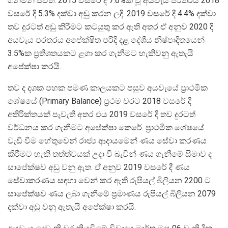
ගනිමින් පවතී. 2015 වසරේ දී 7.6%ක් වූ අයවැය පරතරය 2018
වසරේ දී 5.3% දක්වා අඩු කරන ලදී. 2019 වසරේ දී 4.4% දක්වා
තව දුරටත් අඩු කිරීමට කටයුතු කර ඇති අතර ඒ අනුව 2020 දී
අයවැය පරතරය අපේක්ෂිත පරිදි දළ දේශීය නිෂ්පාදිතයෙන්
3.5%ක ප්‍රතිශතයකට ළගා කර ගැනීමට හැකිවනු ඇතැයි
අපේක්ෂා කරයි.
තව ද දශක පහක පමණ කාලයකට පසුව අයවැයේ ප්‍රාථමික
ශේෂයේ (Primary Balance) ප්‍රථම වරට 2018 වසරේ දී
අතිරික්තයක් පැවැති අතර එය 2019 වසරේ දී තව දුරටත්
වර්ධනය කර ගැනීමට අපේක්ෂා කෙරේ. ප්‍රාථමික ශේෂයේ
වැඩි වීම හේතුවෙන් රාජ්‍ය ආදායමෙන් ණය සේවා කරණය
කිරීමට හැකි තත්ත්වයක් උදා වී බැවින් ණය ගැනීමේ සීමාව ද
සාපේක්ෂව අඩු වනු ඇත. ඒ අනුව 2019 වසරේ දී ණය
සේවාකරණය සඳහා වෙන් කර ඇති රුපියල් බිලියන 2200 ට
සාපේක්ෂව ණය ලබා ගැනීමේ ප්‍රමාණය රුපියල් බිලියන 2079
දක්වා අඩු වනු ඇතැයි අපේක්ෂා කරයි.