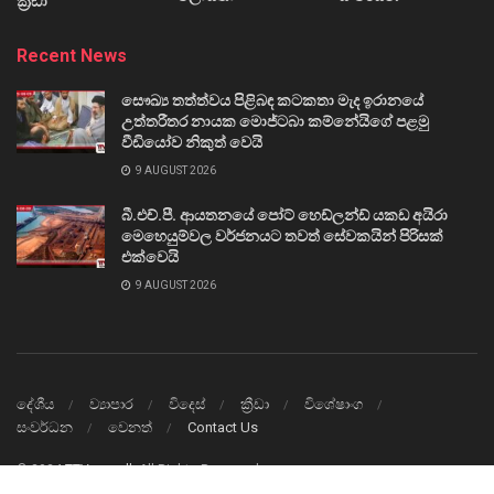
ක්‍රීඩා
Recent News
සෞඛ්‍ය තත්ත්වය පිළිබඳ කටකතා මැද ඉරානයේ
උත්තරීතර නායක මොජ්ටබා කම්නේයිගේ පළමු
වීඩියෝව නිකුත් වෙයි
9 AUGUST 2026
බී.එච්.පී. ආයතනයේ පෝට් හෙඩ්ලන්ඩ් යකඩ අයිරා
මෙහෙයුම්වල වර්ජනයට තවත් සේවකයින් පිරිසක්
එක්වෙයි
9 AUGUST 2026
දේශීය
ව්‍යාපාර
විදෙස්
ක්‍රීඩා
විශේෂාංග
සංවර්ධන
වෙනත්
Contact Us
© 2024
TTVnews.lk
All Rights Reserved