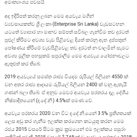
අමාත්‍යාංශය පවසයි.
අද ඉදිරිපත් කරනු ලබන මෙම අයවැය මගින්
ව්‍යවසායකත්ව ශ්‍රී ලංකා (Enterprise Sri Lanka) වැඩසටහන
යටතේ ව්‍යාපාර හා මානව සම්පත් සවිබල ගැන්වීම තව දුරටත්
පුළුල් කිරීමට අවශ්‍ය වැඩ පිළිවෙළ දියත් කරනු ඇත. දුප්පතුන්
පෝෂණය කිරීමේ වැඩපිළි‍වෙළ තව දුරටත් නංවාලමින් සැමට
අවශ්‍ය මූලික පහසුකම් සපුරාලීම මෙම අයවැය යෝජනාවලට
ඇතුළුත් කර තිබේ.
2019 අයවැයේ සමස්ත රාජ්‍ය වියදම රුපියල් බිලියන 4550 ක්
වන අතර රාජ්‍ය ආදායම රුපියල් බිලියන 2400 ක් වනු ඇතැයි
ගණන් බලා තිබේ. ඒ අනුව මෙවර අයවැය පරතරය දළ දේශීය
නිෂ්පාදිතයෙන් (ද.දේ.නි.) 4.5%ක් පමණ වේ.
අයවැය පරතරය 2020 වන විට ද.දේ.නි.යෙන් 3.5% ප්‍රතිශතයක්
ලෙස අඩු කර ගැනීම ඉලක්ක කරගෙන කටයුතු කරන මෙම
රජය 2015 වසරේ සිටම ක්‍රම ක්‍රමයෙන් එම ඉලක්කය පසුරා