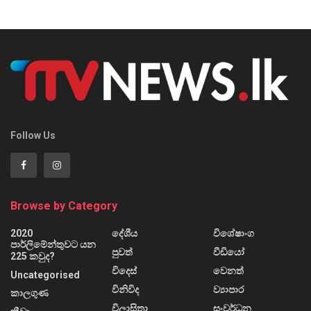
Follow Us
Browse by Category
2020
දේශීය
විශේෂාංග
පාර්ලිමේන්තුවට යන
පුවත්
වීඩියෝ
225 කවුද?
විදෙස්
වෙනත්
Uncategorised
විනිවිද
ව්‍යාපාර
කාලගුණ
විලාසිතා
සංවර්ධන