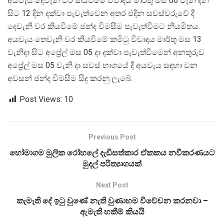
අයවැය දෙවැනි වර කියවීමේ විවාදය මාර්තු මස 06 වැනි දින
සිට 12 දින දක්වා පැවැත්වෙන අතර එදින සවස්වරුවේ දී
දෙවැනි වර කියවීමේ ඡන්ද විමසීම පැවැත්වීමට නියමිතය.
අයවැය තෙවැනි වර කියවීමේ කමිටු විවාදය මාර්තු මස 13
වැනිදා සිට අප්‍රේල් මස 05 දා දක්වා පැවැත්වීමෙන් අනතුරුව
අප්‍රේල් මස 05 වැනි දා සවස් භාගයේ දී අයවැය සඳහා වන
අවසන් ඡන්ද විමසීම සිදු කරනු ලැබේ.
Post Views:
10
Previous Post
හෝමාගම මුලික රෝහලේ දැඩිසත්කාර ඒකකය නවීකරණයට
මුදල් පරිත්‍යාගයක්
Next Post
කැමැති දේ ඉටු වුණේ නැති වුණාහම විවේචන කරනවා –
ඇමැති හකීම් කියයි