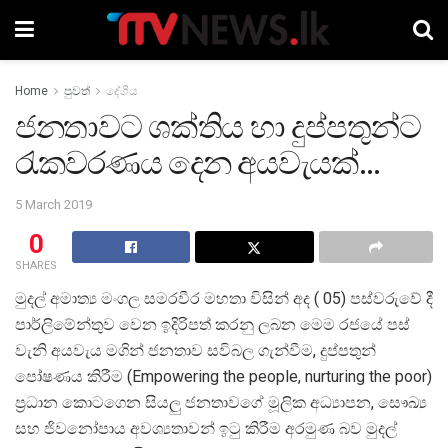
Home
පුවත්
දේශීය
ජනතාවට ශක්තිය හා දුප්පතුන්ට
රැකවරණය දෙන අයවැයක්…
5 March 2019
0
SHARES
මුදල් අමාත්‍ය මංගල සමරවීර මහතා විසින් අද ( 05) පස්වරුවේ දී
පාර්ලිමේන්තුව වෙන ඉදිරිපත් කරනු ලබන මෙම රජයේ පස්
වැනි අයවැය මගින් ජනතාව සවිබල ගැන්වීම, දුප්පතුන්
පෝෂණය කිරීම (Empowering the people, nurturing the poor)
ප්‍රධාන කොටගෙන සියලු ජනතාවගේ මූලික අධ්‍යාපන, සෞඛ්‍ය
සහ ජිවනෝපාය අවශ්‍යතාවන් ඉටු කිරීම අරමුණ බව මුදල්