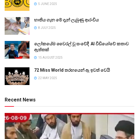
5 JUNE 2025
භාතිය ගැන මේ දැන් ලැබුණු ආරංචිය
8 JULY 2025
ලෝකයේම වෛරල් වූ සංවේදී AI වීඩියෝවේ කතාව
ඇත්තක්
15 AUGUST 2025
72 Miss World තරඟයෙන් ඈ ඉවත් වෙයි
22 MAY 2025
Recent News