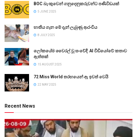
BOC බැංකුවෙන් ගනුදෙනුකරුවන්ට පණිවිඩයක්
5 JUNE 2025
භාතිය ගැන මේ දැන් ලැබුණු ආරංචිය
8 JULY 2025
ලෝකයේම වෛරල් වූ සංවේදී AI වීඩියෝවේ කතාව
ඇත්තක්
15 AUGUST 2025
72 Miss World තරඟයෙන් ඈ ඉවත් වෙයි
22 MAY 2025
Recent News