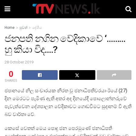
Home
පුවත්
දේශීය
ජනපති නගින වේදිකාවේ ‘………
හු කියා විද….?
28 October 2019
0
SHARES
ජපානයේ නිල සංචාරයක නිරත වු ජනාධිපතිවරයා ඊයේ (27)
දින මෙරටට පැමිණ ඇති අතර අද දිනයේදී පොලොන්නරුවේ
පැවැත්වෙන දේශපාලන වේදිකාවට ගොඩවීමට සුදානම් වී ඇති
බව වාර්තා වේ.
කෙසේ වෙතත් මෙය පොදු ජන පෙරමුණේ ජනාධිපති