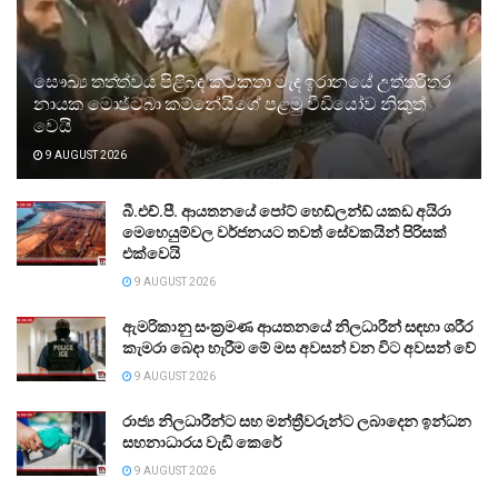
සෞඛ්‍ය තත්ත්වය පිළිබඳ කටකතා මැද ඉරානයේ උත්තරීතර
නායක මොජ්ටබා කම්නේයිගේ පළමු වීඩියෝව නිකුත්
වෙයි
9 AUGUST 2026
බී.එච්.පී. ආයතනයේ පෝට් හෙඩ්ලන්ඩ් යකඩ අයිරා
මෙහෙයුම්වල වර්ජනයට තවත් සේවකයින් පිරිසක්
එක්වෙයි
9 AUGUST 2026
ඇමරිකානු සංක්‍රමණ ආයතනයේ නිලධාරීන් සඳහා ශරීර
කැමරා බෙදා හැරීම මේ මස අවසන් වන විට අවසන් වේ
9 AUGUST 2026
රාජ්‍ය නිලධාරීන්ට සහ මන්ත්‍රීවරුන්ට ලබාදෙන ඉන්ධන
සහනාධාරය වැඩි කෙරේ
9 AUGUST 2026