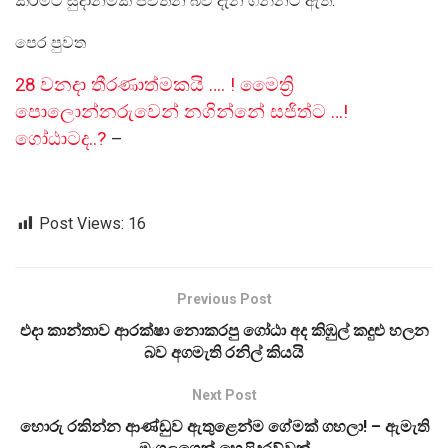
කිරීමට සුදානමක් පවතින බව දැන ගන්නට ඇත.
පෙර පුවත
28 වනදා තීරණාත්මකයි …. ! මෛත්‍රි
පොලොන්නරුවෙන් නගින්නේ සජිත්ට …!
ගෝඨාටද..?
–
Post Views:
16
Previous Post
එදා කාන්තාව ආරක්ෂා නොකරපු ගෝඨා අද කිඹුල් කදුළු හලන
බව අගමැති රනිල් කියයි
Next Post
හොරු රකින්න ආණ්ඩුව ඇතුළෙන්ම ගේමක් ගහලා! – ඇමැති