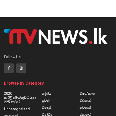
Follow Us
Browse by Category
2020
දේශීය
විශේෂාංග
පාර්ලිමේන්තුවට යන
පුවත්
වීඩියෝ
225 කවුද?
විදෙස්
වෙනත්
Uncategorised
විනිවිද
ව්‍යාපාර
කාලගුණ