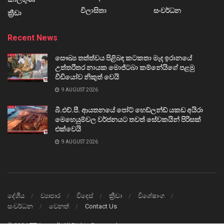
විලාසිතා
සංවර්ධන
ක්‍රීඩා
Recent News
සෞඛ්‍ය තත්ත්වය පිළිබඳ කටකතා මැද ඉරානයේ
උත්තරීතර නායක මොජ්ටබා කම්නේයිගේ පළමු
වීඩියෝව නිකුත් වෙයි
9 AUGUST 2026
බී.එච්.පී. ආයතනයේ පෝට් හෙඩ්ලන්ඩ් යකඩ අයිරා
මෙහෙයුම්වල වර්ජනයට තවත් සේවකයින් පිරිසක්
එක්වෙයි
9 AUGUST 2026
දේශීය
ව්‍යාපාර
විදෙස්
ක්‍රීඩා
විශේෂාංග
සංවර්ධන
වෙනත්
Contact Us