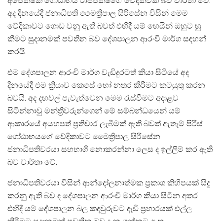
අපේක්ෂක ගෝඨාභය රාජපක්ෂගේ වේදිකවක් බව වාර්තා වේ.
අද දිනයේදී ජනාධිපති මෛත්‍රිපාල සිරිසේන විසින් මෙම
වේදිකාවට ගොඩ වනු ඇති බවත් එහිදී යම් හෙයින් ඔහුට හු
කීමට සුදානමක් පවතින බව දේශපාලන ආරංචි මාර්ග සඳහන්
කරයි.
එම දේශපාලන ආරංචි මාර්ග වැඩිදුරටත් කියා සිටියේ අද
දිනයේදී එම ක්‍රියාව කෙසේ හෝ නතර කිරීමට කටයුතු කරන
බවයි. අද දහවල් පැවැත්වෙන මෙම රැස්වීමට අදාළව
සිටින්නාවු මන්ත්‍රීවරුන්ගෙන් මේ සම්බන්ධයෙන් යම්
ආකාරයේ අයහපත් ප්‍රතිචාර ලැබීමක් ඇති බවත් ඇතැම් පිරිස්
ගෝඨාභයගේ වේදිකාවට මෛත්‍රිපාල සිරිසේන
ජනාධිපතිවරයා සහභාගි නොකරන්නා ලෙස ද ඉල්ලීම් කර ඇති
බව වාර්තා වේ.
ජනාධිපතිවරයා විසින් ආන්දෝලනාත්මක ප‍්‍රකාශ කිහිපයක් සිදු
කරනු ඇති බව ද දේශපාලන ආරංචි මාර්ග කියා සිටින අතර
එහිදී යම් දේශපාලන බල කදවුරුවට දැඩි ප්‍රහාරයක් එල්ල