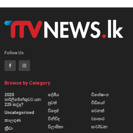
Follow Us
Browse by Category
2020
දේශීය
විශේෂාංග
පාර්ලිමේන්තුවට යන
පුවත්
වීඩියෝ
225 කවුද?
විදෙස්
වෙනත්
Uncategorised
විනිවිද
ව්‍යාපාර
කාලගුණ
විලාසිතා
සංවර්ධන
ක්‍රීඩා