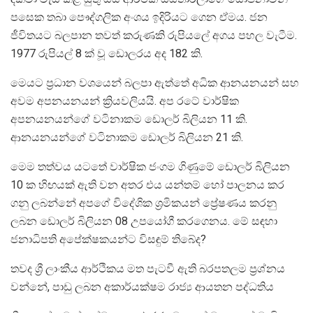
පසෙක තබා පෞද්ගලික අංශය ඉදිරියට ගෙන ඒමය. ජන
ජීවිතයට බලපාන තවත් කරුණකි රුපියලේ අගය පහල වැටීම.
1977 රුපියල් 8 ක් වූ ඩොලරය අද 182 කි.
මෙයට ප්‍රධාන වශයෙන් බලපා ඇත්තේ අධික ආනයනයන් සහ
අවම අපනයනයන් ක්‍රියවලියයි. අප රටේ වාර්ෂික
අපනයනයන්ගේ වටිනාකම ඩොලර් බිලියන 11 කි.
ආනයනයන්ගේ වටිනාකම ඩොලර් බිලියන 21 කි.
මෙම තත්වය යටතේ වාර්ෂික ජංගම ගිණුමේ ඩොලර් බිලියන
10 ක හිඟයක් ඇති වන අතර එය යන්තම් හෝ පාලනය කර
ගනු ලබන්නේ අපගේ විදේශික ශ්‍රමිකයන් ප්‍රේෂණය කරනු
ලබන ඩොලර් බිලියන 08 උපයෝගී කරගෙනය. මේ සඳහා
ජනාධිපති අපේක්ෂකයන්ට විසඳුම් තිබේද?
තවද ශ්‍රී ලාංකීය ආර්ථිකය මත පැටවී ඇති බරපතලම ප්‍රශ්නය
වන්නේ, පාඩු ලබන අකාර්යක්ෂම රාජ්‍ය ආයතන පද්ධතිය