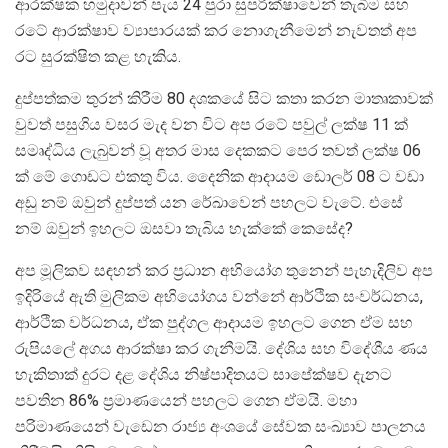
ආරක්ෂක හමුදාවන් පැය 24 පුරා සුපරික්ෂාවෙන් තැබීම සහ
රටේ ආරක්ෂාව ව්‍යාපාරයක් කර නොගැනීමෙන් නැවතත් අප
රට සුරක්ෂිත කළ හැකිය.
දුප්පත්කම තුරන් කිරීම 80 දශකයේ සිට කතා කරන මාතෘකාවක්
වුවත් පසුගිය වසර මැද වන විට අප රටේ පවුල් ලක්ෂ 11 ක්
සමෘද්ධිය ලැබුවන් වූ අතර මාස දෙකකට පෙර තවත් ලක්ෂ 06
ක් මේ ගොඩට එකතු විය. දෛනික ආදායම ඩොලර් 08 ට වඩා
අඩු නම් ඔවුන් දුප්පත් යන රේඛාවෙන් පහලට වැටේ. එසේ
නම් ඔවුන් ඉහලට ඔසවා තැබිය හැක්කේ කෙසේද?
අප මූලිකව සඳහන් කර ප්‍රධාන අභියෝග තුනෙන් පැහැදිලිව අප
ඉදිරියේ ඇති මුලිකම අභියෝගය වන්නේ ආර්ථික සංවර්ධනය,
ආර්ථික වර්ධනය, ඒක පුද්ගල ආදායම ඉහලට ගෙන ඒම සහ
රුපියලේ අගය ආරක්ෂා කර ගැනීමයි. දේශිය සහ විදේශීය ණය
හැකිතාක් දුරට දළ දේශිය නිෂ්පාදිතයට සාපේක්ෂව දැනට
පවතින 86% ප්‍රමාණයෙන් පහලට ගෙන ඒමයි. මහා
පරිමාණයෙන් වැඩෙන රාජ්‍ය අංශයේ සේවක සංඛ්‍යාව පාලනය