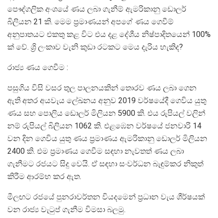
පෞද්ගලික අංශයේ ණය ලබා ගැනීම් ඇමරිකානු ඩොලර්
බිලියන 21 කි. මෙම ප්‍රමාණයන් අපගේ ණය ගෙවීම්
අනුපාතයට එකතු කළ විට එය දළ දේශීය නිෂ්පාදිතයෙන් 100%
ක් වේ. ශ්‍රි ලංකාව වැනි කුඩා රටකට මෙය දැරිය හැකිද?
රාජ්‍ය ණය ගෙවීම :
පසුගිය විසි වසර තුල පාලනයකින් තොරව ණය ලබා ගෙන
ඇති අතර අයවැය ලේඛනය අනුව 2019 වර්ෂයේදී ගෙවිය යුතු
ණය සහ පොලිය ඩොලර් මිලියන 5900 කි. එය රුපියල් වලින්
නම් රුපියල් බිලියන 1062 කි. එළඹෙන වර්ෂයේ ජනවාරි 14
වන දින ගෙවිය යුතු ණය ප්‍රමාණය ඇමරිකානු ඩොලර් මිලියන
2400 කි. එම ප්‍රමාණය ගෙවීම සඳහා නැවතත් ණය ලබා
ගැනීමට රජයට සිදු වෙයි. ඒ සඳහා සංවර්ධන බැඳුම්කර නිකුත්
කිරීම ආරම්භ කර ඇත.
මීලඟට රජයේ පුනරාවර්තන වියදමෙන් ප්‍රධාන වැය ශීර්ෂයක්
වන රාජ්‍ය වැටුප් ගැනීම විමසා බලමු.