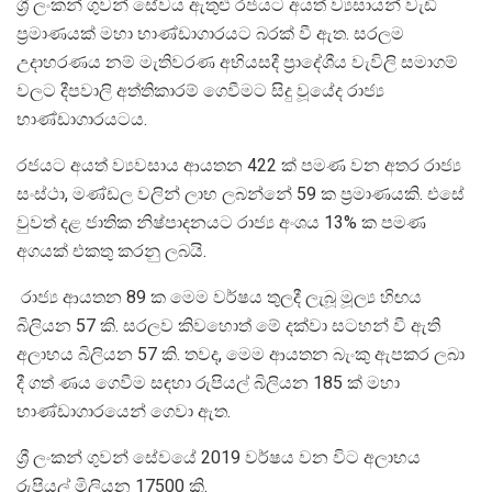
ශ්‍රී ලංකන් ගුවන් සේවය ඇතුළු රජයට අයත් ව්‍යසායන් වැඩි
ප්‍රමාණයක් මහා භාණ්ඩාගාරයට බරක් වී ඇත. සරලම
උදාහරණය නම් මැතිවරණ අභියසදී ප්‍රාදේශීය වැවිලි සමාගම්
වලට දීපවාලි අත්තිකාරම් ගෙවීමට සිදු වූයේද රාජ්‍ය
භාණ්ඩාගාරයටය.
රජයට අයත් ව්‍යවසාය ආයතන 422 ක් පමණ වන අතර රාජ්‍ය
සංස්ථා, මණ්ඩල වලින් ලාභ ලබන්නේ 59 ක ප්‍රමාණයකි. එසේ
වුවත් දළ ජාතික නිෂ්පාදනයට රාජ්‍ය අංශය 13% ක පමණ
අගයක් එකතු කරනු ලබයි.
රාජ්‍ය ආයතන 89 ක මෙම වර්ෂය තුලදී ලැබූ මූල්‍ය හිඟය
බිලියන 57 කි. සරලව කිවහොත් මේ දක්වා සටහන් වී ඇති
අලාභය බිලියන 57 කි. තවද, මෙම ආයතන බැංකු ඇපකර ලබා
දී ගත් ණය ගෙවීම සඳහා රුපියල් බිලියන 185 ක් මහා
භාණ්ඩාගාරයෙන් ගෙවා ඇත.
ශ්‍රී ලංකන් ගුවන් සේවයේ 2019 වර්ෂය වන විට අලාභය
රුපියල් මිලියන 17500 කි.