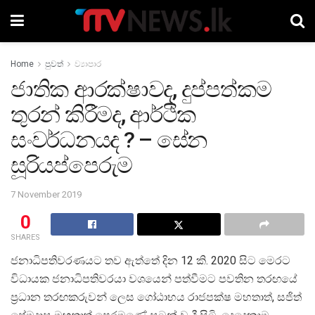
Home
පුවත්
ව්‍යාපාර
ජාතික ආරක්ෂාවද, දුප්පත්කම
තුරන් කිරීමද, ආර්ථික
සංවර්ධනයද ? – සේන
සූරියප්පෙරුම
7 November 2019
0
SHARES
ජනාධිපතිවරණයට තව ඇත්තේ දින 12 කි. 2020 සිට මෙරට
විධායක ජනාධිපතිවරයා වශයෙන් පත්වීමට පවතින තරඟයේ
ප්‍රධාන තරඟකරුවන් ලෙස ගෝඨාභය රාජපක්ෂ මහතාත්, සජිත්