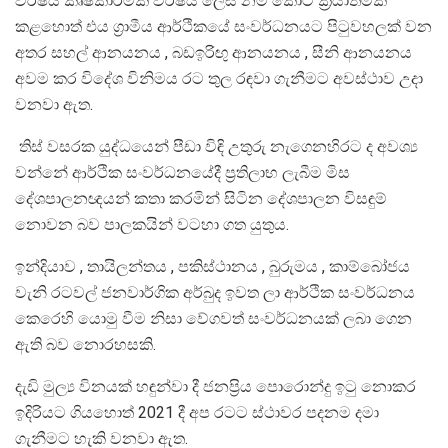
වර්ෂය කෘෂිකාර්මික වර්ෂය ලෙස නම් කොට ක්‍රියාත්මක
කළහොත් එය ග්‍රාමීය ආර්ථිකයේ සංවර්ධනයට පිටුවහලක් වන
අතර සහල් ආනයනය , බඩඉරිඟු ආනයනය , සීනි ආනයනය
අවම කර විදේශ විනිමය රට තුල රඳවා ගැනීමට අවස්ථාව උදා
වනවා ඇත.
තිස් වසරක යුද්ධයෙන් පීඩා විඳි උතුරු නැගෙනහිරට ද අවශ්‍ය
වන්නේ ආර්ථික සංවර්ධනයේදී ප්‍රතිලාභ ලැබීම මිස
දේශපාලනඥයන් කතා කරමින් සිටින දේශපාලන විසඳුම්
නොවන බව පාලකයින් වටහා ගත යුතුය.
ඉන්දියාව , තායිලන්තය , පකිස්ථානය , බුරුමය , කාම්බෝජය
වැනි රටවල් ජනවාර්ගික අර්බුද ඉවත ලා ආර්ථික සංවර්ධනය
කෙරෙහි යොමු වීම නිසා වේගවත් සංවර්ධනයක් ලබා ගෙන
ඇති බව නොරහසකි.
දැඩි මුල්‍ය විනයක් හඳුන්වා දී ජනප්‍රිය පොරොන්දු ඉටු නොකර
ඉදිරියට ගියහොත් 2021 දී අප රටට ස්ථාවර පදනම දමා
ගැනීමට හැකි වනවා ඇත.