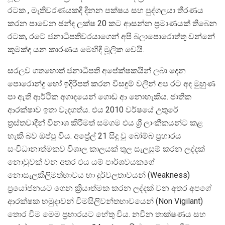
රටක , මැතිවරණයකදී දිනන පක්ෂය සහ පුද්ගලයා තීරණය
කරන පාවෙන ඡන්ද ලක්ෂ 20 කට ආසන්න ප්‍රමාණයක් තිබෙන
රටක, රටේ ජනාධිපතිවරයාගෙන් අපි බලාපොරොත්තු වන්නේ
කුමක්ද යන කාරණය මෙහිදී මූලික වෙයි.
සරලව ගතහොත් ජනාධිපති අපේක්ෂකයින් ලබා දෙන
පොරොන්දු හෝ ඉදිරිපත් කරන විසඳුම් වලින් අප රට අද මුහුණ
පා ඇති ආර්ථික අගාදයෙන් ගොඩ ආ නොහැකිය. ජාතික
ආරක්ෂාව ඉතා වැදගත්ය. එය 2010 වර්ෂයේ උතුරේ
ත්‍රස්තවාදීන් විනාශ කිරීමත් සමගම එය ශ්‍රී ලාංකීකයන්ට කළ
හැකි බව ඔප්පු විය. අප්‍රේල් 21 සිදු වු බෝම්බ ප්‍රහාරය
සංවිධානාත්මකව විශාල කාලයක් තුල සැලසුම් කරන ලද්දක්
නොවුවක් වන අතර එය යම් පාර්ශවයකගේ
නොසැලකිලිමත්භාවය හා දුර්වලතාවයන් (Weakness)
ප්‍රයෝජනයට ගෙන ක්‍රියාත්මක කරන ලද්දක් වන අතර අපගේ
ආරක්ෂක හමුදාවන් විමසිලිවන්තභාවයෙන් (Non Vigilant)
තොර වීම මෙම ප්‍රහාරයට හේතු විය. නවීන තාක්ෂණය සහ