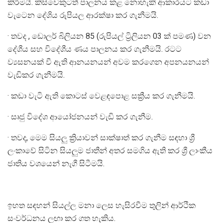
කිරීමයි. කිසිවෙකුටත් පාලනය කළ නොහැකි ආකාරයට කඩා
වැටෙන දේශිය රුපියල ආරක්ෂා කර ගැනීමයි.
· තවද , ඩොලර් බිලියන 85 (රුපියල් ට්‍රිලියන 03 ක් පමණ) වන
දේශීය සහ විදේශීය ණය පාලනය කර ගැනීමයි. රටට
ව්‍යසනයක් වී ඇති ආනයනයන් අවම කරගෙන අපනයනයන්
වැඩිකර ගැනීමයි.
· කඩා වැටි ඇති කොටස් වෙළඳපොළ සක්‍රීය කර ගැනීමයි.
· සෘජු විදේශ ආයෝජනයන් වැඩි කර ගැනීම.
· තවද, මෙම සියලු ක්‍රියාවන් සාක්ෂාත් කර ගැනීම සඳහා ශ්‍රී
ලංකාවේ සිටින සියලුම ජාතීන් අතර සමගිය ඇති කර ශ්‍රී ලාංකීය
ජාතිය වශයෙන් නැගී සිටීමයි.
ඉහත සඳහන් සියල්ල මනා ලෙස හැසිරවීම තුලින් ආර්ථික
සංවර්ධනය ලඟා කර ගත හැකිය.