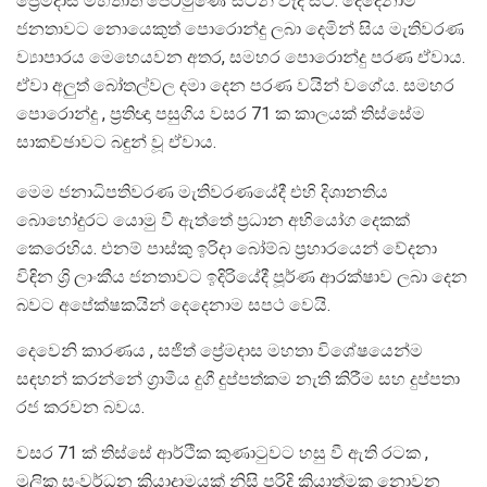
ප්‍රේමදාස මහතාත් පෙරමුණේ සටන් වැදී සිටි. දෙදෙනාම
ජනතාවට නොයෙකුත් පොරොන්දු ලබා දෙමින් සිය මැතිවරණ
ව්‍යාපාරය මෙහෙයවන අතර, සමහර පොරොන්දු පරණ ඒවාය.
ඒවා අලුත් බෝතල්වල දමා දෙන පරණ වයින් වගේය. සමහර
පොරොන්දු , ප්‍රතිඥා පසුගිය වසර 71 ක කාලයක් තිස්සේම
සාකච්ඡාවට බඳුන් වූ ඒවාය.
මෙම ජනාධිපතිවරණ මැතිවරණයේදී එහි දිශානතිය
බොහෝදුරට යොමු වී ඇත්තේ ප්‍රධාන අභියෝග දෙකක්
කෙරෙහිය. එනම් පාස්කු ඉරිදා බෝම්බ ප්‍රහාරයෙන් වේදනා
විඳින ශ්‍රි ලාංකීය ජනතාවට ඉදිරියේදී පූර්ණ ආරක්ෂාව ලබා දෙන
බවට අපේක්ෂකයින් දෙදෙනාම සපථ වෙයි.
දෙවෙනි කාරණය , සජිත් ප්‍රේමදාස මහතා විශේෂයෙන්ම
සඳහන් කරන්නේ ග්‍රාමීය දුගී දුප්පත්කම නැති කිරීම සහ දුප්පතා
රජ කරවන බවය.
වසර 71 ක් තිස්සේ ආර්ථික කුණාටුවට හසු වී ඇති රටක ,
මූලික සංවර්ධන ක්‍රියාදාමයක් නිසි පරිදි ක්‍රියාත්මක නොවන