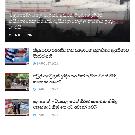
මැදපෙරදිග තෙල් සැපයුම අඩුවීම පියවා ගැනීමට
සයිනොපෙක් සමාගම රුසියානු තෙල් ආනයනය ඉහළ
නංවයි
6 AUGUST 2026
කියුබාවට එරෙහිව නව සම්බාධක පැනවීමට ඇමරිකාව
පියවර ගනී
6 AUGUST 2026
පවුල් ආරවුලක් දුරදිග යෑමෙන් සැමියා විසින් බිරිඳ
ඝාතනය කෙරේ
6 AUGUST 2026
ලෙබනන් – ඊශ්‍රායල සටන් විරාම සාකච්ඡා කිසිදු
එකඟතාවකින් තොරව අවසන් වෙයි
6 AUGUST 2026