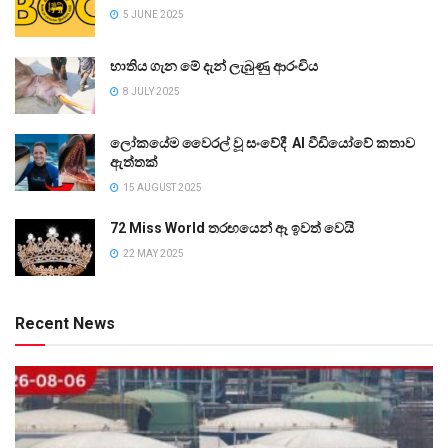
5 JUNE 2025
භාතිය ගැන මේ දැන් ලැබුණු ආරංචිය
8 JULY 2025
ලෝකයේම වෛරල් වූ සංවේදී AI වීඩියෝවේ කතාව
ඇත්තක්
15 AUGUST 2025
72 Miss World තරඟයෙන් ඈ ඉවත් වෙයි
22 MAY 2025
Recent News