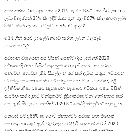
ලාභ ලබන රාජ්‍ය ආයතන ද 2019 සැප්තැම්බර් වන විට ලාභාංශ
ලබා දී ඇත්තේ 33% කි. ඉදිරි මාස තුන තුලදී 67% ක් ලාභාංශ ලබා
දීමට මෙම ආයතන වලට හැකියාව ඇද්ද?
මෙමගින් අයවැය ලේඛනයට කරනු ලබන බලපෑම
කොපමණද?
අවසාන වශයෙන් අප විසින් පෙන්වා දිය යුත්තේ 2020
වර්ෂයේදී රජය විසින් සැලසුම් කර ඇති දැනට අත්‍යවශ්‍ය
නොවන ගොඩනැගීම් සියල්ල නතර කර දැමිය යුතුය. අධ්‍යාපන
ක්ෂේත්‍රයේ හෝ සෞඛ්‍ය ක්ෂේත්‍රයේ අත්‍යවශ්‍ය ගොඩනැගිලි
ඉදිකිරීම් නිසා රජයට පැටවෙන වැය බර අධිකය. රජය විසින්
ආරම්භ කර දැනට මන්දගාමීව ක්‍රියාත්මක වන හෝ නතර කර
දමා ඇති සියලු ව්‍යාපෘතීන් 2020 වර්ෂයේදී සම්පූර්ණ කළ යුතුය.
කෙසේ වුවද 65% ක ගොවි ජනතාවට අවශ්‍ය වන එහෙත්
නොසලකා හැර ඇති වැව්,ඇල,වේලි ටික සකස් කර දී 2020