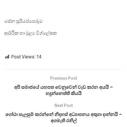
සේන සූරියප්පෙරුම
ආර්ථික හා මූල්‍ය විශ්ලේෂක
Post Views:
14
Previous Post
අපි සමාජයේ යහපත වෙනුවෙන් වැඩ කරන අයයි –
හදුන්නෙත්ති කියයි
Next Post
ගෝඨා සැලසුම් කරන්නේ නිදහස් අධ්‍යාපනය අතුගා දාන්නයි –
අගමැති රනිල්