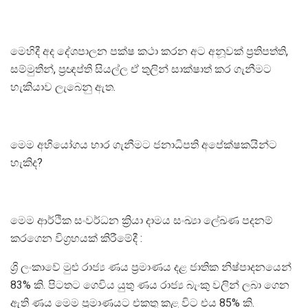
මෙහිදී අද දේශපාලන පක්ෂ කථා කරන අට අනූවක් ප්‍රතිපත්ති,
සම්මුතීන්, ප්‍රඥප්ති සියල්ල ඒ තුලින් සාක්ෂාත් කර ගැනීමට
හැකියාව ලැබෙනු ඇත.
මෙම අභියෝගය භාර ගැනීමට ජනාධිපති අපේක්ෂකයින්ට
හැකිද?
මෙම ආර්ථික සංවර්ධන ක්‍රියා දාමය සංඛ්‍යා ලේඛණ පදනම්
කරගෙන විග්‍රහයක් කිරීමේදී :
ශ්‍රි ලංකාවේ මුළු රාජ්‍ය ණය ප්‍රමාණය දළ ජාතික නිෂ්පාදනයෙන්
83% කි. පිටතට ගෙවිය යුතු ණය රාජ්‍ය බැංකු වලින් ලබා ගෙන
ඇති ණය මෙම ප්‍රමාණයට එකතු කළ විට එය 85% කි.