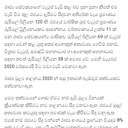
රාජ්‍ය සේවකයාගේ වැටුප් වැඩි කළ බව පුන පුනා කීමත් එම
වැඩි වීම තුල රජයට දැරීමට සිදුවන අතිරේක වැය ප්‍රමාණය
රුපියල් බිලියන 120 කි. රජයේ වාර්ෂික මුළු වැටුප් ප්‍රමාණය
රුපියල් ට්‍රිලියනයකට ආසන්නය. වර්තමානයේ ලක්ෂ 11 ක්
වන රාජ්‍ය සේවකයන්ට මාසිකව රුපියල් බිලියන 69 ක් වැටුප්
සඳහා වෙන් කළ යුතු අතර අනෙකුත් අත්‍යවශ්‍ය ගෙවීම් එනම්,
විශ්‍රාම වැටුප්, සමෘද්ධි සහනාධාර හා අනෙකුත් සහනාධාර
සඳහා තවත් රුපියල් බිලියන 38 ක් අවශ්‍ය වේ. මෙහි වැයබර
2020 වර්ෂයේදී මීට වඩා වැඩි වෙනවා ඇත.
රාජ්‍ය මූල්‍ය පාලනය 2020 න් පසු ඉතාමත් බැරෑරුම් තත්වයකට
පත්වනවා ඇත.
මෙම තත්වයෙන් ගොඩ ඒමට නම් දැඩි මූල්‍ය විනයක්
ක්‍රියාත්මක කිරීමට නව පාලනයට සිදු වනවා ඇත. රජයේ මුදල්
අත්‍යවශ්‍ය කටයුතු සඳහා පමණක් වැය කිරීමට සිදු වනු ඇත.
එසේ නම් රජයට සිදු වන්නේ රාජ්‍ය අංශයේ ප්‍රාග්ධන වියදම 8%
දක්වා වැඩි කළ යුතු යයි ආර්ථික ඔස්තාර්ලාගේ යෝජනාවන්