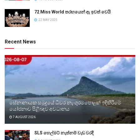
72 Miss World තරඟයෙන් ඈ ඉවත් වෙයි
22 MAY 2025
Recent News
සේනානායක සමුද්‍රයේ ධීවර නැංගුරම්පොළක් ඉදිකිරීමේ
යෝජනාව පිළිබඳව අවධානය
7 AUGUST 2026
SLS හෙල්මට් නැත්නම් වැඩ වරදී