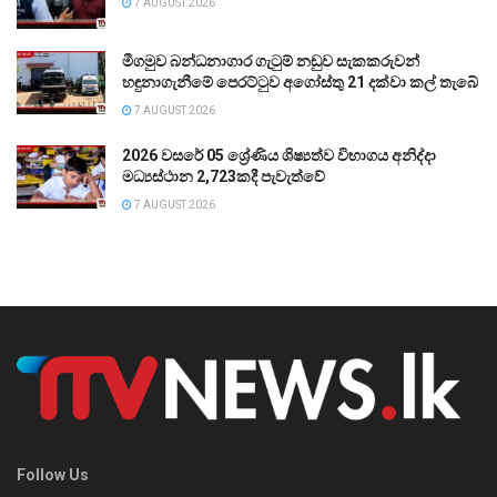
7 AUGUST 2026
මීගමුව බන්ධනාගාර ගැටුම් නඩුව සැකකරුවන්
හඳුනාගැනීමේ පෙරට්ටුව අගෝස්තු 21 දක්වා කල් තැබේ
7 AUGUST 2026
2026 වසරේ 05 ශ්‍රේණිය ශිෂ්‍යත්ව විභාගය අනිද්දා
මධ්‍යස්ථාන 2,723කදී පැවැත්වේ
7 AUGUST 2026
Follow Us