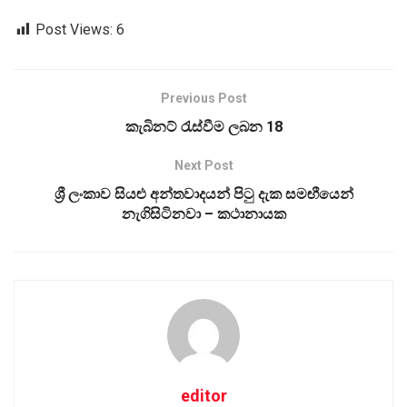
Post Views:
6
Previous Post
කැබිනට් රැස්වීම ලබන 18
Next Post
ශ්‍රී ලංකාව සියළු අන්තවාදයන් පිටු දැක සමඟීයෙන්
නැගිසිටිනවා – කථානායක
editor