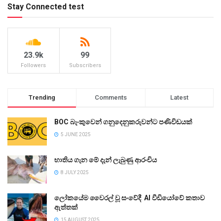
Stay Connected test
23.9k
99
Followers
Subscribers
Trending
Comments
Latest
BOC බැංකුවෙන් ගනුදෙනුකරුවන්ට පණිවිඩයක්
5 JUNE 2025
භාතිය ගැන මේ දැන් ලැබුණු ආරංචිය
8 JULY 2025
ලෝකයේම වෛරල් වූ සංවේදී AI වීඩියෝවේ කතාව
ඇත්තක්
15 AUGUST 2025