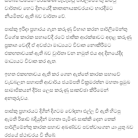
සම්බන්ධයෙන් පරික්ෂණ පැවැත්වූ පාර්ලිමේන්තු කමිටු
වාර්තාව හෙට දිනයේදී කාතානායකවරයාට භාරදීමට
නියමිතව ඇති බව වාර්තා වේ.
පාස්කු ඉරිදා ප්‍රහාරය ගැන කරුණු විභාග කරන පාර්ලිමේන්තු
විශේෂ කාරක සභාවේදී රටේ ජාතික ආරක්ෂාවට අදාළ කරුණු
ප්‍රකාශ වෙද්දී ඒ අවස්ථා මාධ්‍යයට විවෘත නොකිරීමට
එකඟතාවයක් ඇති බව වුාර්තා වන නමුත් එය අද දිනයේදීද
මාධ්‍යයට විවෘත කර ඇත.
ඉහත එකඟතාවය ඇති කර ගෙන ඇත්තේ කාරක සභාවේ
වැඩබලන සභාපති ආචාර්ය ජයම්පති වික්‍රමරත්න මහතා ප්‍රමුඛ
සාමාජිකයන් දීර්ඝ ලෙස කරුණු සාකච්ඡා කිරීමෙන්
අනතුරුවය.
පාස්කු ප්‍රහාරයට දිගින් දිගටම චෝදනා එල්ල වී ඇති හිටපු
ඇමති රිෂාඩ් බදියුදීන් මහතා පැමිණ සාක්කි දෙන තෙක්
පාර්ලිමේන්තු කාරක සභාව අඛණ්ඩව පවත්වාගෙන යා යුතු බව
රජයේ ස්ථාවරය වි තිබේ.