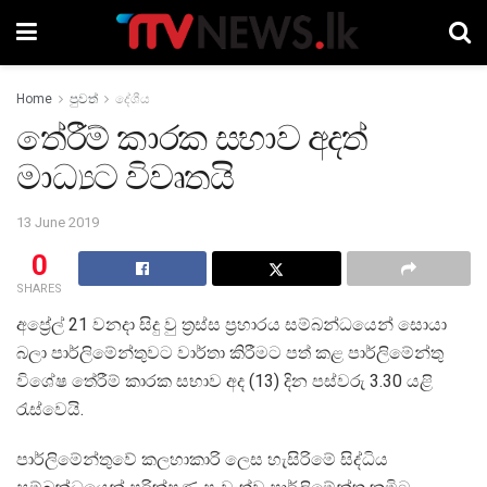
Home
පුවත්
දේශීය
තේරීම් කාරක සභාව අදත්
මාධ්‍යට විවෘතයි
13 June 2019
0
SHARES
අප්‍රේල් 21 වනදා සිදු වු ත්‍රස්ස ප්‍රහාරය සම්බන්ධයෙන් සොයා
බලා පාර්ලිමේන්තුවට වාර්තා කිරීමට පත් කළ පාර්ලිමේන්තු
විශේෂ තේරීම් කාරක සභාව අද (13) දින පස්වරු 3.30 යළි
රැස්වෙයි.
පාර්ලිමේන්තුවේ කලහාකාරි ලෙස හැසිරිමේ සිද්ධිය