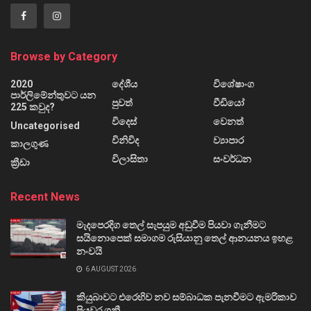
Browse by Category
2020
දේශීය
විශේෂාංග
පාර්ලිමේන්තුවට යන
පුවත්
වීඩියෝ
225 කවුද?
විදෙස්
වෙනත්
Uncategorised
විනිවිද
ව්‍යාපාර
කාලගුණ
විලාසිතා
සංවර්ධන
ක්‍රීඩා
Recent News
මැදපෙරදිග තෙල් සැපයුම අඩුවීම පියවා ගැනීමට
සයිනොපෙක් සමාගම රුසියානු තෙල් ආනයනය ඉහළ
නංවයි
6 AUGUST 2026
කියුබාවට එරෙහිව නව සම්බාධක පැනවීමට ඇමරිකාව
පියවර ගනී