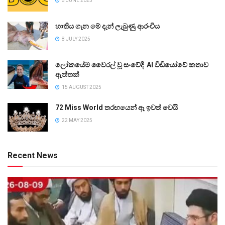
5 JUNE 2025
භාතිය ගැන මේ දැන් ලැබුණු ආරංචිය
8 JULY 2025
ලෝකයේම වෛරල් වූ සංවේදී AI වීඩියෝවේ කතාව
ඇත්තක්
15 AUGUST 2025
72 Miss World තරඟයෙන් ඈ ඉවත් වෙයි
22 MAY 2025
Recent News