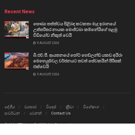
Recent News
සෞඛ්‍ය තත්ත්වය පිළිබඳ කටකතා මැද ඉරානයේ
උත්තරීතර නායක මොජ්ටබා කම්නේයිගේ පළමු
වීඩියෝව නිකුත් වෙයි
9 AUGUST 2026
බී.එච්.පී. ආයතනයේ පෝට් හෙඩ්ලන්ඩ් යකඩ අයිරා
මෙහෙයුම්වල වර්ජනයට තවත් සේවකයින් පිරිසක්
එක්වෙයි
9 AUGUST 2026
දේශීය
ව්‍යාපාර
විදෙස්
ක්‍රීඩා
විශේෂාංග
සංවර්ධන
වෙනත්
Contact Us
© 2024
TTVnews.lk
All Rights Reserved