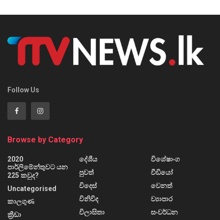
Follow Us
Browse by Category
2020
දේශීය
විශේෂාංග
පාර්ලිමේන්තුවට යන
පුවත්
වීඩියෝ
225 කවුද?
විදෙස්
වෙනත්
Uncategorised
විනිවිද
ව්‍යාපාර
කාලගුණ
විලාසිතා
සංවර්ධන
ක්‍රීඩා