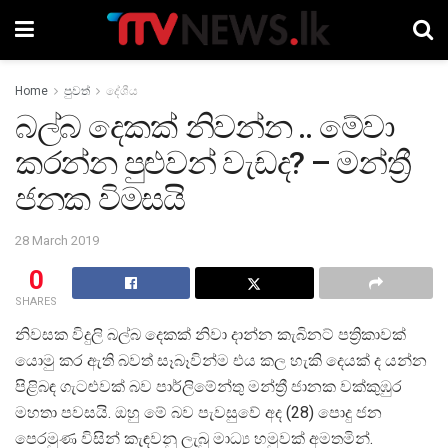
Home
පුවත්
දේශීය
බල්බ දෙකක් නිවන්න .. මේවා
කරන්න පුළුවන් වැඩද? – මන්ත්‍රී
ජනක විමසයි
28 March 2019
0
SHARES
නිවසක විදුලි බල්බ දෙකක් නිවා දාන්න කැබිනට් පත්‍රිකාවක්
යොමු කර ඇති බවත් සෑබෑවින්ම එය කල හැකි දෙයක් ද යන්න
පිළිබඳ ගැටළුවක් බව පාර්ලිමේන්තු මන්ත්‍රී ජානක වක්කුඹුර
මහතා පවසයි. ඔහු මේ බව පැවසුවේ අද (28) පොදු ජන
පෙරමුණ විසින් කැඳවනු ලැබු මාධ්‍ය හමුවක් අමතමින්.