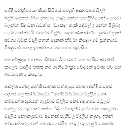
එහිදී මන්ත්‍රීවරයා කියා සිටියේ එවැනි ආකාරයේ විදුලි
බල්බ දෙකක් නිවා දානවාද නැද්ද යන්න පොලිසියෙන් යොදවා
බලන්න සිදු වන බවත් එ්වා කල හැකි දේවල් ද යන්න පිළිබඳ
ගැටළුවක් බවයි. එසේම විදුලිය කළමණාකරණය ක්‍රමවේදයක්
අවශ්‍ය බවත් විදුලි පහන් දෙකක් නිව්වා කියලා මේ ප්‍රශ්නයට
විසදුමක් නොලැබෙන බව හෙතෙම පැවසිය.
මේ අර්බුදය එන බව කිව්වේ මිට වසර ගානක සිට බවත් ඒ
කලෙම විදුලිය එකතු කර ගැනීමේ ක්‍රමවේදයක් අවශ්‍ය බව ඔහු
අවධාරණය කළේය.
පාර්ලිමේන්තු මන්ත්‍රී ජානක වක්කුඹුර මහතා එහිදී මෙසේ
අදහස් පල කර සිටියේය ” පෝර්ට් සිටියට විදුලිය කෝ.
කර්මාන්ත පුරයක් හැදුවාම විදුලිය කෝ. අද ගමේ ට්‍රේලර්
සාප්පුවට වැඩ කර ගන්න විදියක් නැතිව ඉන්නවා. කොළඹට
විදුලිය නොකැපුවාට අනෙක් පැතිවල විදුලිය නැහැ. ඉතින්
කර්මාන්තරුවෙක් මේ රටට එයිද. වෙල් වලට සුර්ය කෝෂ