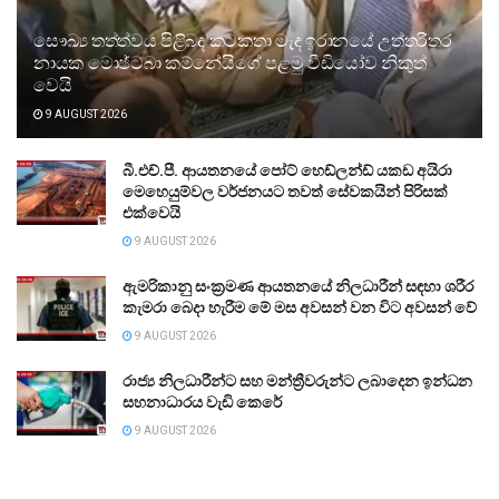
සෞඛ්‍ය තත්ත්වය පිළිබඳ කටකතා මැද ඉරානයේ උත්තරීතර
නායක මොජ්ටබා කම්නේයිගේ පළමු වීඩියෝව නිකුත්
වෙයි
9 AUGUST 2026
බී.එච්.පී. ආයතනයේ පෝට් හෙඩ්ලන්ඩ් යකඩ අයිරා
මෙහෙයුම්වල වර්ජනයට තවත් සේවකයින් පිරිසක්
එක්වෙයි
9 AUGUST 2026
ඇමරිකානු සංක්‍රමණ ආයතනයේ නිලධාරීන් සඳහා ශරීර
කැමරා බෙදා හැරීම මේ මස අවසන් වන විට අවසන් වේ
9 AUGUST 2026
රාජ්‍ය නිලධාරීන්ට සහ මන්ත්‍රීවරුන්ට ලබාදෙන ඉන්ධන
සහනාධාරය වැඩි කෙරේ
9 AUGUST 2026