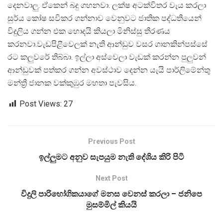
දෙනවාලු. ඒකෙන් බදු ගහනවා. ලක්ෂ අටක්විතර වැය කරලා
සුර්ය කෝෂ සවිකර ගන්නාව වෙනුවට ජාතික පද්ධතියෙන්
විදුලිය ගන්න එක හොදයි කියලා මිනිස්සු තීරණය
කරනවා.වැඩපිළීවෙලක් නැති ආන්ඩුව වසර ගානකින්පස්සේ
රට කලුවරේ තිබ්බා. ඉල්ලා අස්වෙලා වැඩක් කරන්න පුලුවන්
ආන්ඩුවක් පත්කර ගන්න අවස්ථාව දෙන්න යැයි පාර්ලිමේන්තු
මන්ත්‍රී ජානක වක්කුඹුර මහතා පැවසිය.
Post Views:
27
Previous Post
ඉල්ලුමට අනුව සැපයුම නැති දේශිය කිරි පිටි
Next Post
විදුලි පාරිභෝගිකයාගේ මනස වෙනස් කරලා – ජනිපෙ
මුසම්මිල් කියයි