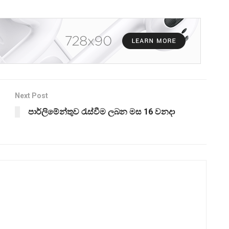
Next Post
පාර්ලිමේන්තුව රැස්වීම ලබන මස 16 වනදා