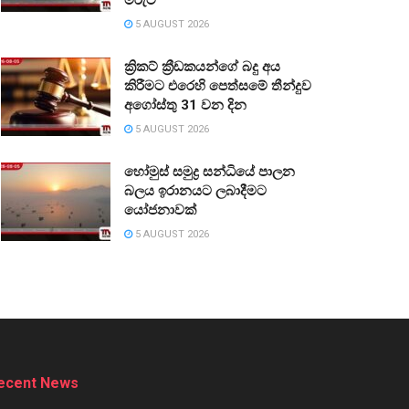
5 AUGUST 2026
ක්‍රිකට් ක්‍රීඩකයන්ගේ බදු අය
කිරීමට එරෙහි පෙත්සමේ තීන්දුව
අගෝස්තු 31 වන දින
5 AUGUST 2026
හෝමුස් සමුද්‍ර සන්ධියේ පාලන
බලය ඉරානයට ලබාදීමට
යෝජනාවක්
5 AUGUST 2026
ecent News