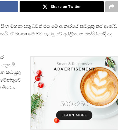
Share on Twitter
‍රමසිංහ මහතා සතු බවත් එය මේ ආකාරයේ කටයුතු කර ආණ්ඩු
. ඒ මහතා මේ බව පැවසුවේ අරලියගහ මන්දිරයේදී අද
කර
 ලෙසයි.
්න කටයුතු
ලිමේන්තුවේ
පතිවරයා