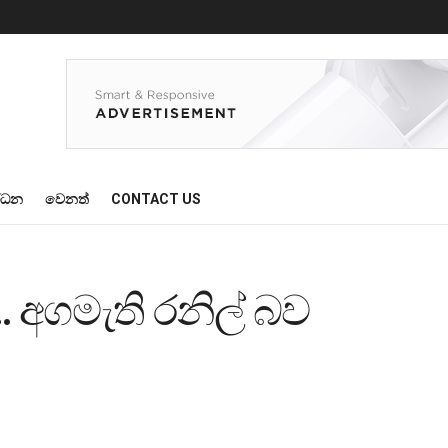
්ධන
වෙනත්
CONTACT US
 අගමැති රනිල් බව