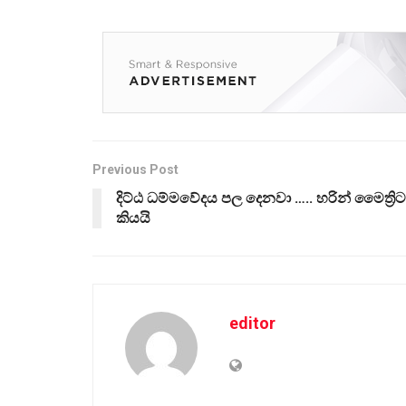
Previous Post
දිට්ඨ ධම්මවේදය පල දෙනවා ….. හරින් මෛත්‍රිට
කියයි
editor