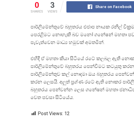
0
3
Share on Facebook
SHARES
VIEWS
පාර්ලිමේන්තුවේ බහුතරය එජාප නායක රනිල් වික්
පෙරළිමට නොහැකි බව මනෝ ගනේෂන් මහතා පවසයි
පැවැත්වෙන මාධ්‍ය හමුවක් අමතමින්.
එහිදී ඒ මහතා කියා සිටියේ රටේ කලබල ඇති නො
පාර්ලිමේන්තුවේ බහුතරය පෙන්වීමට කටයුතු කරන
පාර්ලිමේන්තුව කල් නොදමා ඔය බහුතරය පෙන්වන
කරන ලෙසයි. අලුත් ප්‍රශ්ණ රටේ ඇති නොකර පාර්
බහුතරය පෙන්වන්න ලෙස ගනේෂන් මහතා ජනාධි
වෙත පවසා සිටියේය.
Post Views:
12