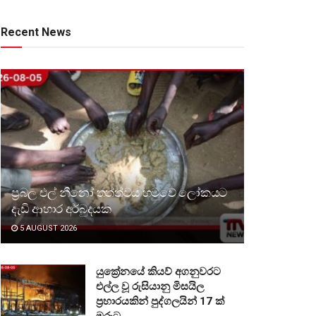
Recent News
ප්‍රබල එල් නීනෝ තත්ත්වය හමුවේ ලෝකයට
දැඩි ආහාර අර්බුදයක
5 AUGUST 2026
යුක්‍රේනයේ කියව් අගනුවරට
එල්ල වූ රුසියානු මිසයිල
ප්‍රහාරයකින් පුද්ගලයින් 17 ක්
මරුට