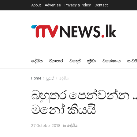
About
Advertise
Privacy & Policy
Contact
දේශීය
ව්‍යාපාර
විදෙස්
ක්‍රීඩා
විශේෂාංග
සංවර
Home
පුවත්
දේශීය
බහුතර පෙන්වන්න …
මනෝ කියයි
27 October 2018
in
දේශීය