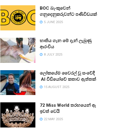
BOC බැංකුවෙන්
ගනුදෙනුකරුවන්ට පණිවිඩයක්
5 JUNE 2025
භාතිය ගැන මේ දැන් ලැබුණු
ආරංචිය
8 JULY 2025
ලෝකයේම වෛරල් වූ සංවේදී
AI වීඩියෝවේ කතාව ඇත්තක්
15 AUGUST 2025
72 Miss World තරඟයෙන් ඈ
ඉවත් වෙයි
22 MAY 2025