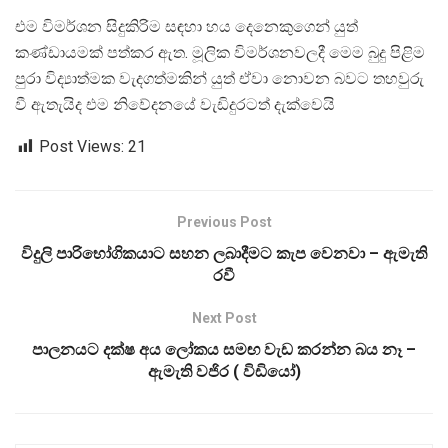
එම විමර්ශන සිදුකිරිම සඳහා හය දෙනෙකුගෙන් යුත්
කණ්ඩායමක් පත්කර ඇත. මූලික විමර්ශනවලදී මෙම බුදු පිළිම
පුරා විද්‍යාත්මක වැදගත්මකින් යුත් ඒවා නොවන බවට තහවුරු
වී ඇතැයිද එම නිවේදනයේ වැඩිදුරටත් දැක්වෙයි
Post Views:
21
Previous Post
විදුලි පාරිභෝගිකයාට සහන ලබාදීමට කැප වෙනවා – ඇමැති
රවී
Next Post
පාලනයට දක්ෂ අය ලෝකය සමඟ වැඩ කරන්න බය නෑ –
ඇමැති වජිර ( විඩියෝ)