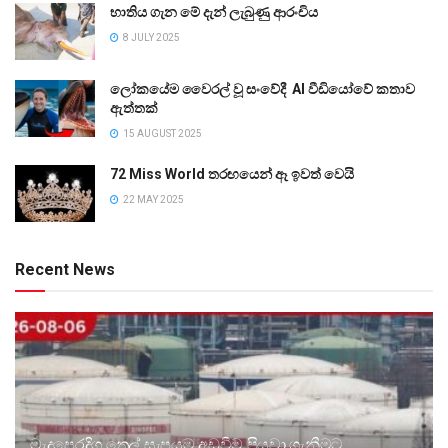
භාතිය ගැන මේ දැන් ලැබුණු ආරංචිය
8 JULY 2025
ලෝකයේම වෛරල් වූ සංවේදී AI වීඩියෝවේ කතාව
ඇත්තක්
15 AUGUST 2025
72 Miss World තරඟයෙන් ඈ ඉවත් වෙයි
22 MAY 2025
Recent News
මැදපෙරදිග තෙල් සැපයුම අඩුවීම පියවා ගැනීමට