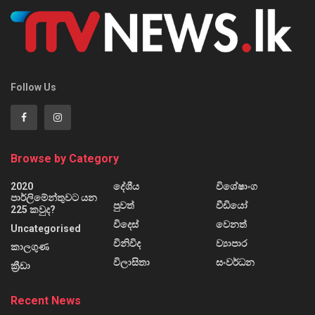
Follow Us
Browse by Category
2020
දේශීය
විශේෂාංග
පාර්ලිමේන්තුවට යන
පුවත්
වීඩියෝ
225 කවුද?
විදෙස්
වෙනත්
Uncategorised
විනිවිද
ව්‍යාපාර
කාලගුණ
විලාසිතා
සංවර්ධන
ක්‍රීඩා
Recent News