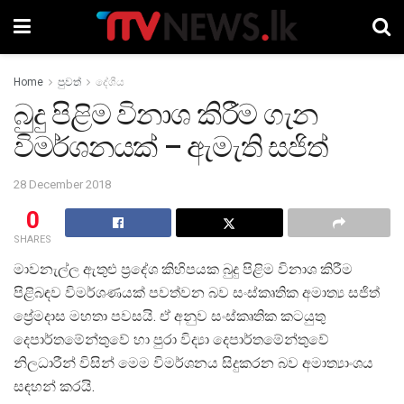
Home
පුවත්
දේශීය
බුදු පිළිම විනාශ කිරීම ගැන
විමර්ශනයක් – ඇමැති සජිත්
28 December 2018
0
SHARES
මාවනැල්ල ඇතුළු ප්‍රදේශ කිහිපයක බුදු පිළිම විනාශ කිරීම
පිළිබඳව විමර්ශණයක් පවත්වන බව සංස්කෘතික අමාත්‍ය සජිත්
ප්‍රේමදාස මහතා පවසයි. ඒ අනුව සංස්කෘතික කටයුතු
දෙපාර්තමේන්තුවේ හා පුරා විද්‍යා දෙපාර්තමේන්තුවේ
නිලධාරීන් විසින් මෙම විමර්ශනය සිදුකරන බව අමාත්‍යාංශය
සඳහන් කරයි.