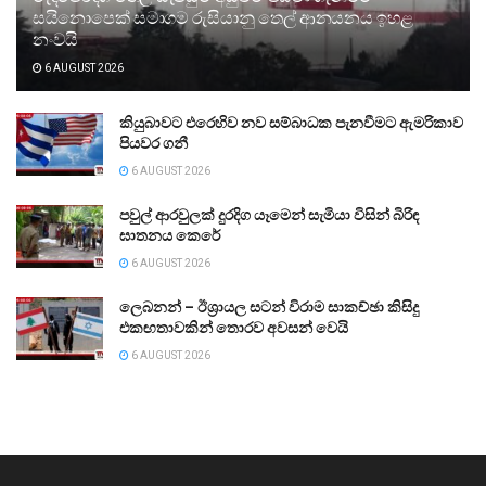
සයිනොපෙක් සමාගම රුසියානු තෙල් ආනයනය ඉහළ
නංවයි
6 AUGUST 2026
කියුබාවට එරෙහිව නව සම්බාධක පැනවීමට ඇමරිකාව
පියවර ගනී
6 AUGUST 2026
පවුල් ආරවුලක් දුරදිග යෑමෙන් සැමියා විසින් බිරිඳ
ඝාතනය කෙරේ
6 AUGUST 2026
ලෙබනන් – ඊශ්‍රායල සටන් විරාම සාකච්ඡා කිසිදු
එකඟතාවකින් තොරව අවසන් වෙයි
6 AUGUST 2026