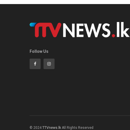
Follow Us
© 2024
TTVnews.lk
All Rights Reserved