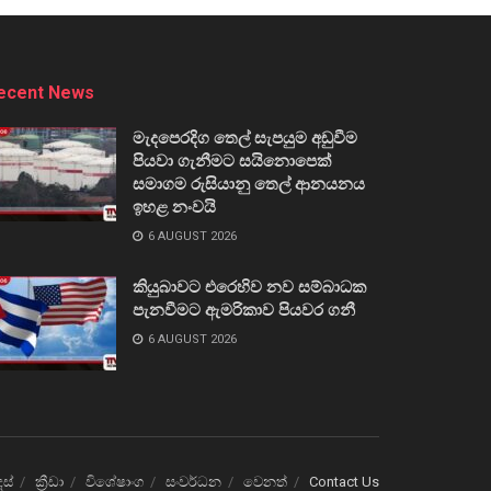
ecent News
මැදපෙරදිග තෙල් සැපයුම අඩුවීම
පියවා ගැනීමට සයිනොපෙක්
සමාගම රුසියානු තෙල් ආනයනය
ඉහළ නංවයි
6 AUGUST 2026
කියුබාවට එරෙහිව නව සම්බාධක
පැනවීමට ඇමරිකාව පියවර ගනී
6 AUGUST 2026
ෙස්
ක්‍රීඩා
විශේෂාංග
සංවර්ධන
වෙනත්
Contact Us