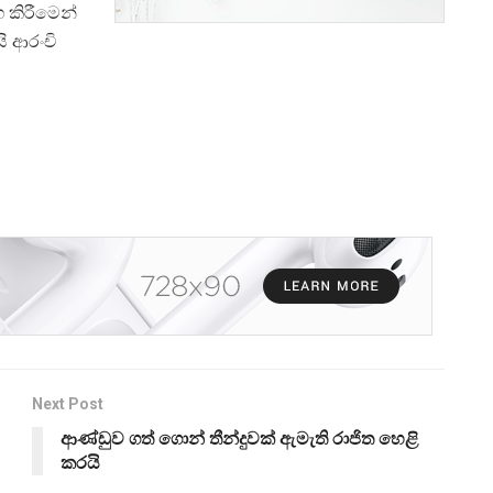
 කිරීමෙන්
ි ආරංචි
Next Post
ආණ්ඩුව ගත් ගොන් තීන්දුවක් ඇමැති රාජිත හෙළි
කරයි