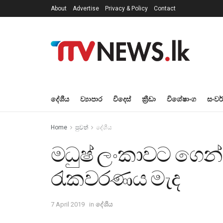
About
Advertise
Privacy & Policy
Contact
දේශීය
ව්‍යාපාර
විදෙස්
ක්‍රීඩා
විශේෂාංග
සංවර
Home
පුවත්
දේශීය
මධුෂ් ලංකාවට ගෙ
රැකවරණය මැද
7 April 2019
in
දේශීය