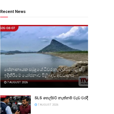
Recent News
සේනානායක සමුද්‍රයේ ධීවර නැංගුරම්පොළක්
ඉදිකිරීමේ යෝජනාව පිළිබඳව අවධානය
7 AUGUST 2026
SLS හෙල්මට් නැත්නම් වැඩ වරදී
7 AUGUST 2026