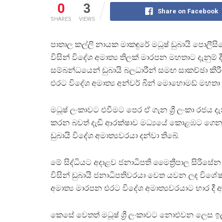
0
3
Share on Facebook
SHARES
VIEWS
පාතාල කල්ලි නායක මාකඳුරේ මධූෂ් ඩුබායි පොලීසි
විසින් විදේශ අමාත්‍ය තිලක් මාරපන මහතාට දැනුම්
සම්බන්ධයෙන් ඩුබායි බලධාරීන් සමඟ සාකච්ඡා කිර
එරට විදේශ අමාත්‍ය අන්වර් බීන් මොහොමඩ් මහත
මධූෂ් ලංකාවට එවීමට පෙර ඒ ගැන ශ්‍රී ලංකා රජය දැ
කරන බවත් දැඩි ආරක්ෂාව මධ්‍යයේ කොළඹට ගෙන
ඩුබායි විදේශ අමාත්‍යවරයා දන්වා තිබේ.
මේ සිද්ධියට අදාළව ජනාධිපති මෛත්‍රීපාල සිරිසේ
විසින් ඩුබායි ජනාධිපතිවරයා වෙත යවන ලද විශේෂ 
අමාත්‍ය මාරපන එරට විදේශ අමාත්‍යවරයාට භාර දී 
කෙසේ වෙතත් මධූෂ් ශ්‍රී ලංකාවට නොඑවන ලෙස ඉල