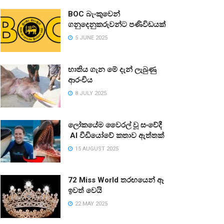
BOC බැංකුවෙන්
ගනුදෙනුකරුවන්ට පණිවිඩයක්
5 JUNE 2025
භාතිය ගැන මේ දැන් ලැබුණු
ආරංචිය
8 JULY 2025
ලෝකයේම වෛරල් වූ සංවේදී
AI වීඩියෝවේ කතාව ඇත්තක්
15 AUGUST 2025
72 Miss World තරඟයෙන් ඈ
ඉවත් වෙයි
22 MAY 2025