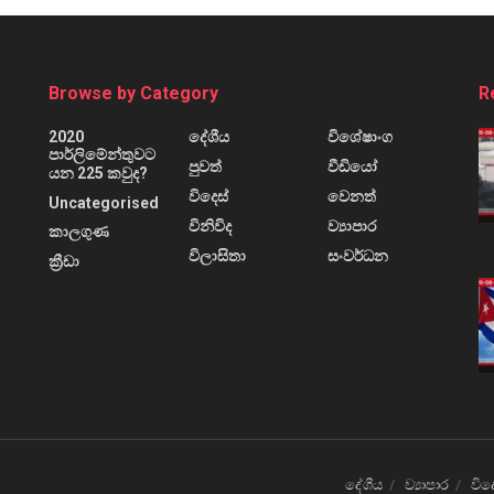
Browse by Category
R
2020
දේශීය
විශේෂාංග
පාර්ලිමේන්තුවට
පුවත්
වීඩියෝ
යන 225 කවුද?
විදෙස්
වෙනත්
Uncategorised
විනිවිද
ව්‍යාපාර
කාලගුණ
විලාසිතා
සංවර්ධන
ක්‍රීඩා
දේශීය
ව්‍යාපාර
විද