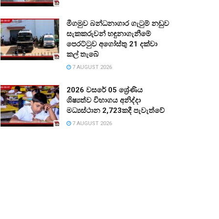
මීගමුව බන්ධනාගාර ගැටුම් නඩුව
සැකකරුවන් හඳුනාගැනීමේ
පෙරට්ටුව අගෝස්තු 21 දක්වා
කල් තැබේ
7 AUGUST 2026
2026 වසරේ 05 ශ්‍රේණිය
ශිෂ්‍යත්ව විභාගය අනිද්දා
මධ්‍යස්ථාන 2,723කදී පැවැත්වේ
7 AUGUST 2026