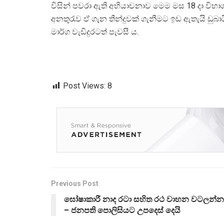
විසින් පවරා ඇති අභියාචනාව මෙම මස 18 දා විභාග
අනතුරැව ඒ ගැන තීන්දුවක් ගැනීමට ඉඩ ඇතැයි ඩුබාය
මාර්ග වැඩිදුරටත් පැවසී ය.
Post Views:
8
Previous Post
ඝෝෂාකාරී නාද රටා සහිත රථ වාහන වටලන්න
– ජනපති පොලිසියට උපදෙස් දෙයි