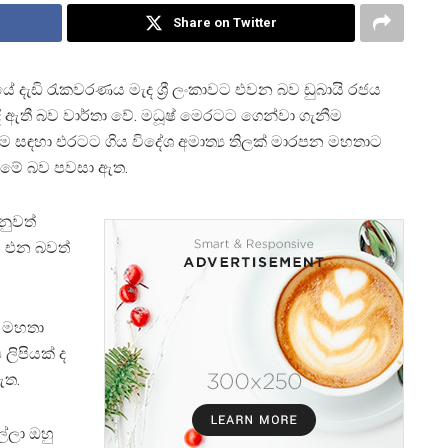
Share on Twitter
යේ දැඩි රැකවරණය මැද ශ්‍රී ලංකාවට එවන බව ඩුබායි රජය
 දී ඇතී බව වාර්තා වේ. මධූෂ් මෙරටට ගෙන්වා ගැනීම
ීම සඳහා එරටට ගිය විදේශ අමාත්‍ය තිලක් මාරපන මහතාට
ා මේ බව පවසා ඇත.
නුවත්
 එන බවත්
න මහතා
ලිපියක් ද
ඇත.
්ලා ඔහු