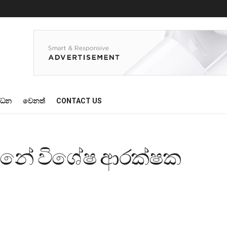
්ධන
වෙනත්
CONTACT US
න්නේ විශේෂ ආරක්ෂක