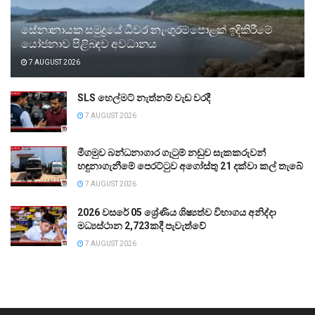
සේනානායක සමුද්‍රයේ ධීවර නැංගුරම්පොළක් ඉදිකිරීමේ
යෝජනාව පිළිබඳව අවධානය
7 AUGUST 2026
SLS හෙල්මට් නැත්නම් වැඩ වරදී
7 AUGUST 2026
මීගමුව බන්ධනාගාර ගැටුම් නඩුව සැකකරුවන්
හඳුනාගැනීමේ පෙරට්ටුව අගෝස්තු 21 දක්වා කල් තැබේ
7 AUGUST 2026
2026 වසරේ 05 ශ්‍රේණිය ශිෂ්‍යත්ව විභාගය අනිද්දා
මධ්‍යස්ථාන 2,723කදී පැවැත්වේ
7 AUGUST 2026