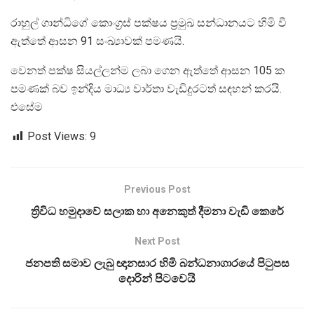
රාහුල් ගාන්ධිගේ කොංග‍්‍රස් පක්ෂය ප‍්‍රමුඛ සන්ධානයට හිමි වී
ඇත්තේ ආසන 91 සංඛ්‍යාවක් පමණයි.
වෙනත් පක්ෂ සියල්ලන්ම ලබා ගෙන ඇත්තේ ආසන 105 ක
පමණක් බව ඉන්දිය මාධ්‍ය වාර්තා වැඩිදුරටත් සඳහන් කරයි.
එසේම
Post Views:
9
Previous Post
ත්‍රිවිධ හමුදාවේ සලාක හා අනෙකුත් දීමනා වැඩි කෙරේ
Next Post
ජනපති සමාව ලැබු ඥානසාර හිමි බන්ධනාගාරයේ පිටුපස
දොරින් පිටවෙයි