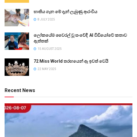
භාතිය ගැන මේ දැන් ලැබුණු ආරංචිය
8 JULY 2025
ලෝකයේම වෛරල් වූ සංවේදී AI වීඩියෝවේ කතාව
ඇත්තක්
15 AUGUST 2025
72 Miss World තරඟයෙන් ඈ ඉවත් වෙයි
22 MAY 2025
Recent News