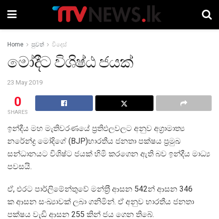
Home
පුවත්
විදෙස්
මෝදීට විශිෂ්ඨ ජයක්
23 May 2019
0
SHARES
ඉන්දීය මහ මැතිවරණයේ ප‍්‍රතිඵලවලට අනුව අග‍්‍රාමාත්‍ය
නරේන්ද්‍ර මෝදිගේ (BJP)භාරතීය ජනතා පක්ෂය ප‍්‍රමුඛ
සන්ධානයට විශිෂ්ට ජයක් හිමි කරගෙන ඇති බව ඉන්දීය මාධ්‍ය
පවසයි.
ඒ, එරට පාර්ලිමේන්තුවේ මන්ත‍්‍රී ආසන 542න් ආසන 346
ක ආසන සංඛ්‍යාවක් ලබා ගනිමින්. ඒ අනුව භාරතීය ජනතා
පක්ෂය වැඩි ආසන 255 කින් ජය ගෙන තිබේ.