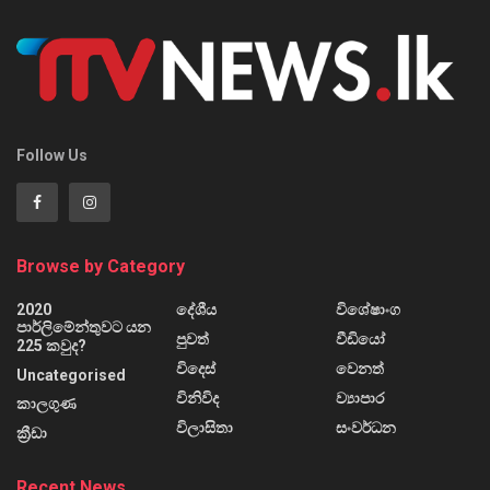
Follow Us
Browse by Category
2020
දේශීය
විශේෂාංග
පාර්ලිමේන්තුවට යන
පුවත්
වීඩියෝ
225 කවුද?
විදෙස්
වෙනත්
Uncategorised
විනිවිද
ව්‍යාපාර
කාලගුණ
විලාසිතා
සංවර්ධන
ක්‍රීඩා
Recent News