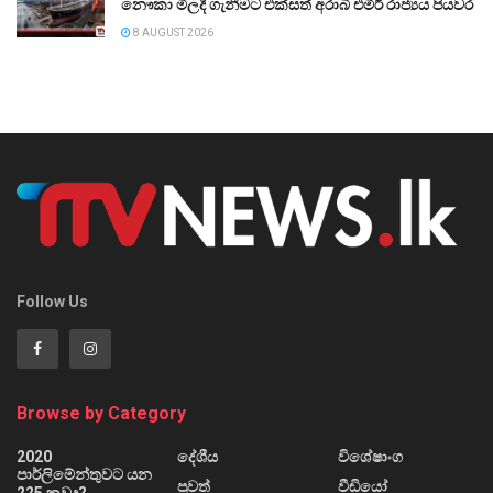
නෞකා මිලදී ගැනීමට එක්සත් අරාබි එමීර් රාජ්‍යය පියවර
8 AUGUST 2026
Follow Us
Browse by Category
2020
දේශීය
විශේෂාංග
පාර්ලිමේන්තුවට යන
පුවත්
වීඩියෝ