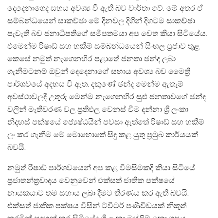
දෙදෙනාගෙද සහය අවශ්‍ය වී ඇති බව වාර්තා වේ. මේ අතර ඒ
සම්බන්ධයෙන් සාකච්ඡා මේ දිනවල දිගින් දිගටම සාකච්ඡා
පැවැති බව ජනාධිපතිගේ සමීපතමයා අප වෙත කියා සිටියේය.
එමෙන්ම රිෂාඩ් සහ හකීම් සම්බන්ධයෙන් සිංහල ප්‍රජාව තුළ
කෙසේ නමුත් නැගෙනහිර පළාතේ ජනතා ඡන්ද ලබා
ගැනීමටනම් ඔවුන් දෙදෙනාගේ සහාය අවශ්‍ය බව මෛත්‍රි
පාර්ශවයේ අදහස වී ඇත. දකුණේ ඡන්ද මෙන්ම ඇතැම්
අවස්ථාවලදී උතුරු මෙන්ම නැගෙනහිර සුළු ජනතාවගේ ඡන්ද
වලින් මැතිවරණ වල ප්‍රතිඵල වෙනස් වීම දන්නා ශ්‍රී ලංකා
නිදහස් පක්ෂයේ ජ්‍යෙෂ්ඨයින් පවසා ඇත්තේ රිෂාඩ් සහ හකීම්
ලං කර ගැනීම මේ මොහොතේ සිදු කළ යුතු ප්‍රමුඛ කාර්යයක්
බවයි.
නමුත් රිෂාඩ් පාර්ශවයෙන් අප කළ විමසීමකදී කියා සිටියේ
ප්‍රජාතන්ත්‍රවාදය වෙනුවෙන් එක්සත් ජාතික පක්ෂයේ
නායකයාට තම සහාය ලබා දීමට තීරණය කර ඇති බවයි.
එක්සත් ජාතික පක්ෂය විසින් ට්විටර් පණිවිඩයක් නිකුත්