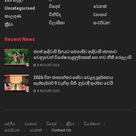
225 කවුද?
විදෙස්
වෙනත්
Uncategorised
විනිවිද
ව්‍යාපාර
කාලගුණ
විලාසිතා
සංවර්ධන
ක්‍රීඩා
Recent News
ජගත් ආදිවාසි දිනයට සමගාමීව ආදිවාසී ජනතාව
වෙනුවෙන් විශේෂ හැඳුනුම්පතක් සහ නව නීති රෙගුලාසි
8 AUGUST 2026
2026 චීන ජාත්‍යන්තර සේවා වෙළඳ ප්‍රදර්ශනය
සැප්තැම්බර් 9 වැනිදා බීජිං නුවරදී ආරම්භ වෙයි
8 AUGUST 2026
දේශීය
ව්‍යාපාර
විදෙස්
ක්‍රීඩා
විශේෂාංග
සංවර්ධන
වෙනත්
Contact Us