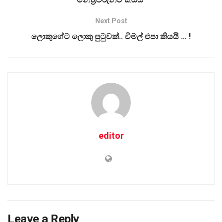
Next Post
ලොකුගේට ලොකු පුටුවක්.. විමල් එපා කියයි … !
editor
Leave a Reply