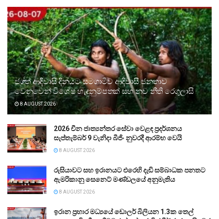
ජගත් ආදිවාසි දිනයට සමගාමීව ආදිවාසී ජනතාව
වෙනුවෙන් විශේෂ හැඳුනුම්පතක් සහ නව නීති රෙගුලාසි
8 AUGUST 2026
2026 චීන ජාත්‍යන්තර සේවා වෙළඳ ප්‍රදර්ශනය
සැප්තැම්බර් 9 වැනිදා බීජිං නුවරදී ආරම්භ වෙයි
8 AUGUST 2026
රුසියාවට සහ ඉරානයට එරෙහි දැඩි සම්බාධක පනතට
ඇමරිකානු සෙනෙට් මණ්ඩලයේ අනුමැතිය
8 AUGUST 2026
ඉරාන ප්‍රහාර මධ්‍යයේ ඩොලර් බිලියන 1.3ක තෙල්