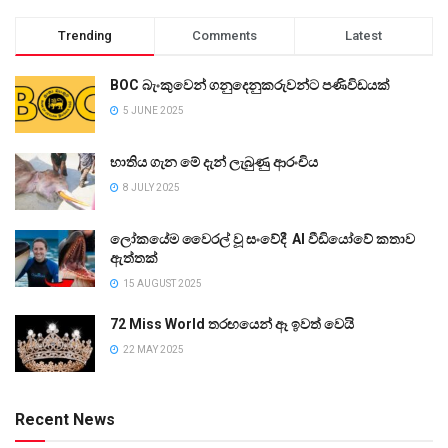
Trending
Comments
Latest
BOC බැංකුවෙන් ගනුදෙනුකරුවන්ට පණිවිඩයක්
5 JUNE 2025
භාතිය ගැන මේ දැන් ලැබුණු ආරංචිය
8 JULY 2025
ලෝකයේම වෛරල් වූ සංවේදී AI වීඩියෝවේ කතාව
ඇත්තක්
15 AUGUST 2025
72 Miss World තරඟයෙන් ඈ ඉවත් වෙයි
22 MAY 2025
Recent News