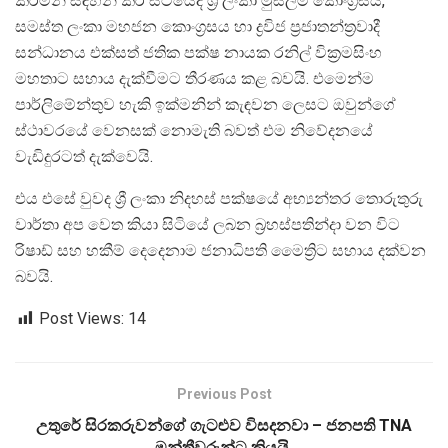
කරමින් සඳහන් කර සිටියේද ශ්‍රී ලංකා මුස්ලිම් ‌‌කොංග්‍රසය,
සමස්ත ලංකා මහජන කොංග්‍රසය හා ද්‍රවිජ ප්‍රජාතන්ත්‍රවාදී
සන්ධානය එක්සත් ජතික පක්ෂ නායක රනිල් වික්‍රමසිංහ
මහතාට සහාය දැක්වීමට තීරණය කළ බවයි. එමෙන්ම
පාර්ලිමේන්තුව හැකි ඉක්මනින් කැඳවන ලෙසට ඔවුන්ගේ
ස්ථාවරයේ වෙනසක් නොමැති බවත් එම නිවේදනයේ
වැඩිදුරටත් දැක්වෙයි.
එය එසේ වුවද ශ්‍රී ලංකා නිදහස් පක්ෂයේ අභ්‍යන්තර තොරුතුරු
වාර්තා අප වෙත කියා සිටියේ ලබන බ්‍රහස්පතින්දා වන විට
රිෂාඩ් සහ හකීම් දෙදෙනාම ජනාධිපති මෛත්‍රිට සහාය දක්වන
බවයි.
Post Views:
14
Previous Post
උතුරේ සිරකරුවන්ගේ ගැටළුව විසදනවා – ජනපති TNA
මන්ත්‍රීවරුන්ට කියයි