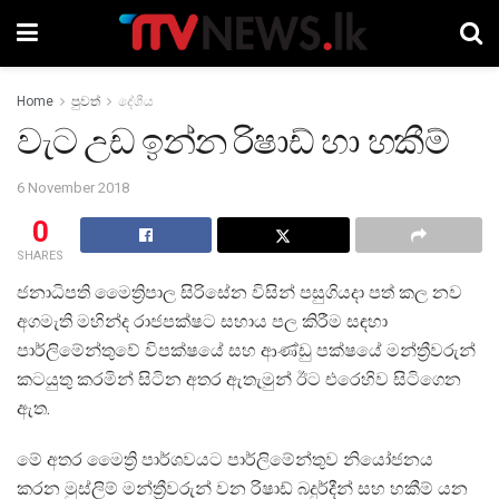
Home
පුවත්
දේශීය
වැට උඩ ඉන්න රිෂාඩ් හා හකීම්
6 November 2018
0
SHARES
ජනාධිපති මෛත්‍රිපාල සිරිසේන විසින් පසුගියදා පත් කල නව
අගමැති මහින්ද රාජපක්ෂට සහාය පල කිරීම සඳහා
පාර්ලිමේන්තුවේ විපක්ෂයේ සහ ආණ්ඩු පක්ෂයේ මන්ත්‍රීවරුන්
කටයුතු කරමින් සිටින අතර ඇතැමුන් ඊට එරෙහිව සිටිගෙන
ඇත.
මේ අතර මෛත්‍රි පාර්ශවයට පාර්ලිමේන්තුව නියෝජනය
කරන මුස්ලිම් මන්ත්‍රීවරුන් වන රිෂාඩ් බදුර්දීන් සහ හකීම් යන