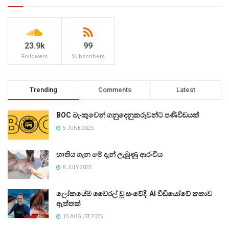
23.9k
99
Followers
Subscribers
Trending
Comments
Latest
BOC බැංකුවෙන් ගනුදෙනුකරුවන්ට පණිවිඩයක්
5 JUNE 2025
භාතිය ගැන මේ දැන් ලැබුණු ආරංචිය
8 JULY 2025
ලෝකයේම වෛරල් වූ සංවේදී AI වීඩියෝවේ කතාව
ඇත්තක්
15 AUGUST 2025