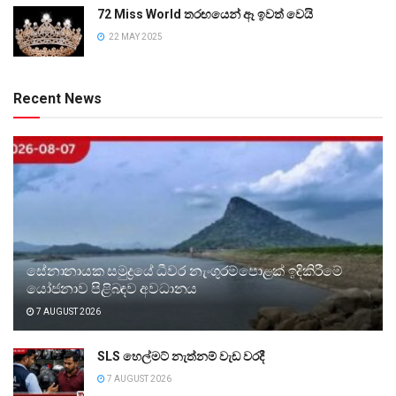
72 Miss World තරඟයෙන් ඈ ඉවත් වෙයි
22 MAY 2025
Recent News
සේනානායක සමුද්‍රයේ ධීවර නැංගුරම්පොළක් ඉදිකිරීමේ
යෝජනාව පිළිබඳව අවධානය
7 AUGUST 2026
SLS හෙල්මට් නැත්නම් වැඩ වරදී
7 AUGUST 2026