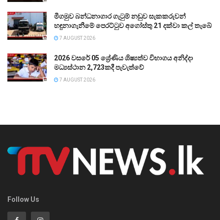
මීගමුව බන්ධනාගාර ගැටුම් නඩුව සැකකරුවන්
හඳුනාගැනීමේ පෙරට්ටුව අගෝස්තු 21 දක්වා කල් තැබේ
7 AUGUST 2026
2026 වසරේ 05 ශ්‍රේණිය ශිෂ්‍යත්ව විභාගය අනිද්දා
මධ්‍යස්ථාන 2,723කදී පැවැත්වේ
7 AUGUST 2026
Follow Us