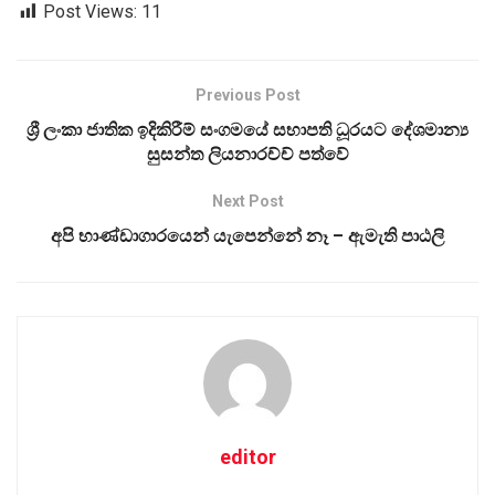
Post Views:
11
Previous Post
ශ්‍රී ලංකා ජාතික ඉදිකිරීම් සංගමයේ සභාපති ධූරයට දේශමාන්‍ය
සුසන්ත ලියනාරච්ච් පත්වේ
Next Post
අපි භාණ්ඩාගාරයෙන් යැපෙන්නේ නෑ – ඇමැති පාඨලි
editor