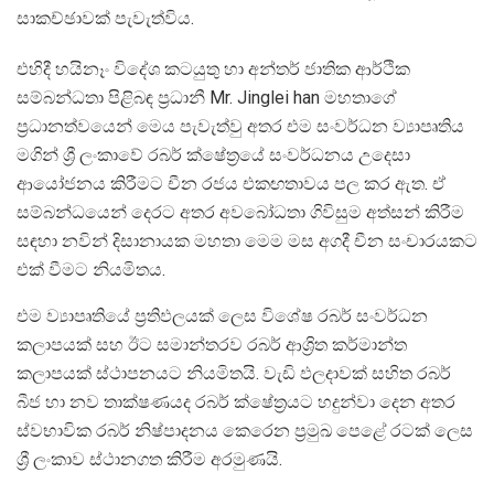
සාකච්ඡාවක් පැවැත්විය.
එහිදී හයිනෑං විදේශ කටයුතු හා අන්තර් ජාතික ආර්ථික
සම්බන්ධතා පිළිබඳ ප්‍රධානී Mr. Jinglei han මහතාගේ
ප්‍රධානත්වයෙන් මෙය පැවැත්වු අතර එම සංවර්ධන ව්‍යාපෘතිය
මගින් ශ්‍රී ලංකාවේ රබර් ක්ෂේත්‍රයේ සංවර්ධනය උදෙසා
ආයෝජනය කිරීමට චීන රජය එකඟතාවය පල කර ඇත. ඒ
සම්බන්ධයෙන් දෙරට අතර අවබෝධතා ගිවිසුම අත්සන් කිරීම
සඳහා නවින් දිසානායක මහතා මෙම මස අගදී චීන සංචාරයකට
එක් වීමට නියමිතය.
එම ව්‍යාපෘතියේ ප්‍රතිඵලයක් ලෙස විශේෂ රබර් සංවර්ධන
කලාපයක් සහ ඊට සමාන්තරව රබර් ආශ්‍රිත කර්මාන්ත
කලාපයක් ස්ථාපනයට නියමිතයි. වැඩි ඵලදාවක් සහිත රබර්
බීජ හා නව තාක්ෂණයද රබර් ක්ෂේත්‍රයට හදුන්වා දෙන අතර
ස්වභාවික රබර් නිෂ්පාදනය කෙරෙන ප්‍රමුඛ පෙළේ රටක් ලෙස
ශ්‍රී ලංකාව ස්ථානගත කිරීම අරමුණයි.