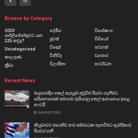
Browse by Category
2020
දේශීය
විශේෂාංග
පාර්ලිමේන්තුවට යන
පුවත්
වීඩියෝ
225 කවුද?
විදෙස්
වෙනත්
Uncategorised
විනිවිද
ව්‍යාපාර
කාලගුණ
විලාසිතා
සංවර්ධන
ක්‍රීඩා
Recent News
මැදපෙරදිග තෙල් සැපයුම අඩුවීම පියවා ගැනීමට
සයිනොපෙක් සමාගම රුසියානු තෙල් ආනයනය ඉහළ
නංවයි
6 AUGUST 2026
කියුබාවට එරෙහිව නව සම්බාධක පැනවීමට ඇමරිකාව
පියවර ගනී