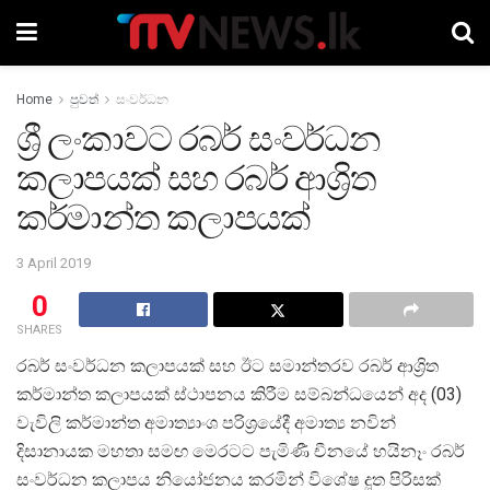
Home
පුවත්
සංවර්ධන
ශ්‍රී ලංකාවට රබර් සංවර්ධන
කලාපයක් සහ රබර් ආශ්‍රිත
කර්මාන්ත කලාපයක්
3 April 2019
0
SHARES
රබර් සංවර්ධන කලාපයක් සහ ඊට සමාන්තරව රබර් ආශ්‍රිත
කර්මාන්ත කලාපයක් ස්ථාපනය කිරීම සම්බන්ධයෙන් අද (03)
වැවිලි කර්මාන්ත අමාත්‍යාංශ පරිශ්‍රයේදී අමාත්‍ය නවින්
දිසානායක මහතා සමඟ මෙරටට පැමිණී චීනයේ හයිනෑං රබර්
සංවර්ධන කලාපය නියෝජනය කරමින් විශේෂ දූත පිරිසක්