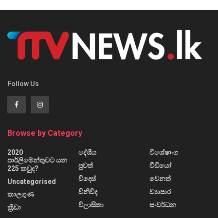
Follow Us
Browse by Category
2020
දේශීය
විශේෂාංග
පාර්ලිමේන්තුවට යන
පුවත්
වීඩියෝ
225 කවුද?
විදෙස්
වෙනත්
Uncategorised
විනිවිද
ව්‍යාපාර
කාලගුණ
විලාසිතා
සංවර්ධන
ක්‍රීඩා