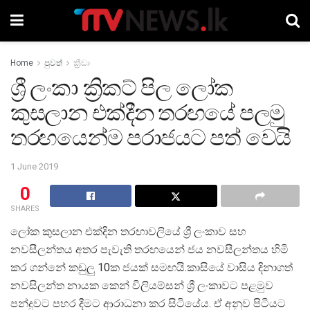
Home
පුවත්
ක්‍රීඩා
ශ්‍රී ලංකා ක්‍රිකට් පිල ලෝක
කුසලාන එක්දීන තරඟයේ පලමු
තරඟයෙන්ම පරාජයට පත් වෙයි
1 June 2019
0
SHARES
ලෝක කුසලාන එක්දින තරඟාවලියේ ශ්‍රී ලංකාව සහ
නවසීලන්තය අතර පැවැති තරඟයෙන් ජය නවසීලන්තය හිමි
කර ගන්නේ කඩුලු 10ක ජයක් සමඟයි.කාසියේ වාසිය දිනාගත්
නවසිලන්ත නායක කෙන් විලියම්සන් ශ්‍රී ලංකාවට පළමුව
පන්දුවට පහර දීමට ආරාධනා කර සිටියේය. ඒ අනුව පිටියට