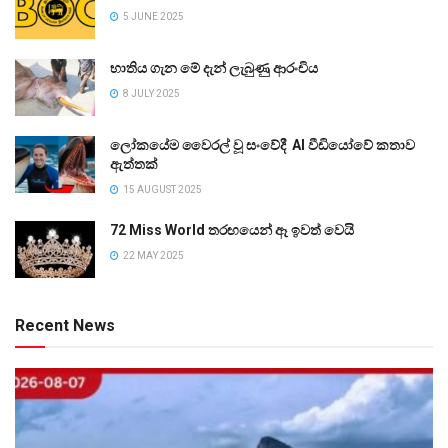
5 JUNE 2025
භාතිය ගැන මේ දැන් ලැබුණු ආරංචිය
8 JULY 2025
ලෝකයේම වෛරල් වූ සංවේදී AI වීඩියෝවේ කතාව
ඇත්තක්
15 AUGUST 2025
72 Miss World තරඟයෙන් ඈ ඉවත් වෙයි
22 MAY 2025
Recent News