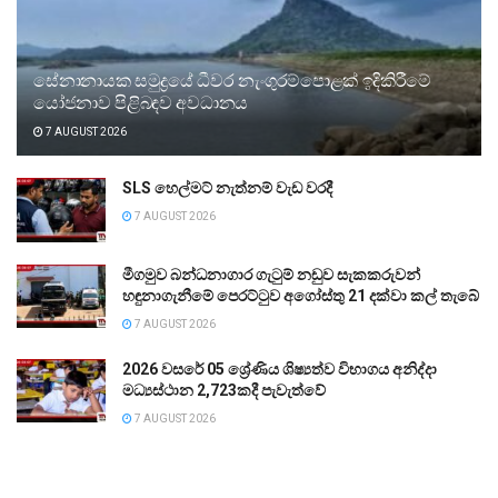
සේනානායක සමුද්‍රයේ ධීවර නැංගුරම්පොළක් ඉදිකිරීමේ
යෝජනාව පිළිබඳව අවධානය
7 AUGUST 2026
SLS හෙල්මට් නැත්නම් වැඩ වරදී
7 AUGUST 2026
මීගමුව බන්ධනාගාර ගැටුම් නඩුව සැකකරුවන්
හඳුනාගැනීමේ පෙරට්ටුව අගෝස්තු 21 දක්වා කල් තැබේ
7 AUGUST 2026
2026 වසරේ 05 ශ්‍රේණිය ශිෂ්‍යත්ව විභාගය අනිද්දා
මධ්‍යස්ථාන 2,723කදී පැවැත්වේ
7 AUGUST 2026