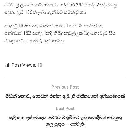
පිවිසි ශ්‍රී ලංකා කණ්ඩායමට පන්දුවාර 29යි පන්දු 2කදී සියලු
දෙනා දැවී 136ක් ලබා ගැනීමට සමත් වුණා.
ලකුණු 137ක ඉලක්කයක් හඹා ගිය නවසිලන්ත පිල
පන්දුවාර 16යි පන්දු 1කදී කිසිදු කඩුල්ලක් බිඳ නොවැටී සිය
ජයග්‍රහණය තහවුරු කර ගත්තා.
Post Views:
10
Previous Post
මඩින් නොව, ගොඩින් එන්න ඇමැති රාජිතගෙන් අභියෝගයක්
Next Post
යළි isis ත්‍රස්තවාදය මෙරට මතුවීමට ඉඩ නොදීමට කටයුතු
කල යුතුයි – අගමැති