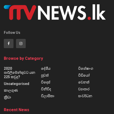
Follow Us
Browse by Category
2020
දේශීය
විශේෂාංග
පාර්ලිමේන්තුවට යන
පුවත්
වීඩියෝ
225 කවුද?
විදෙස්
වෙනත්
Uncategorised
විනිවිද
ව්‍යාපාර
කාලගුණ
විලාසිතා
සංවර්ධන
ක්‍රීඩා
Recent News