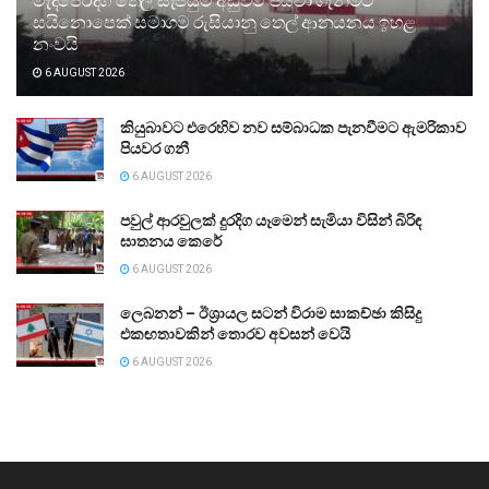
මැදපෙරදිග තෙල් සැපයුම අඩුවීම පියවා ගැනීමට
සයිනොපෙක් සමාගම රුසියානු තෙල් ආනයනය ඉහළ
නංවයි
6 AUGUST 2026
කියුබාවට එරෙහිව නව සම්බාධක පැනවීමට ඇමරිකාව
පියවර ගනී
6 AUGUST 2026
පවුල් ආරවුලක් දුරදිග යෑමෙන් සැමියා විසින් බිරිඳ
ඝාතනය කෙරේ
6 AUGUST 2026
ලෙබනන් – ඊශ්‍රායල සටන් විරාම සාකච්ඡා කිසිදු
එකඟතාවකින් තොරව අවසන් වෙයි
6 AUGUST 2026