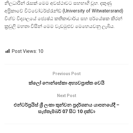
නිලධාරින් රැසක් මෙම අවස්ථාවට සහභාගි වූහ. දකුණු
අප්‍රිකාවේ විට්වෝටර්ස්රෑන්ඩ් (University of Witwatersrand)
විශ්ව විද්‍යාලයේ ජ්‍යෙෂ්ඨ කතිකාචාර්ය සහ පර්යේෂක කිරන්
ක්‍රවුලි මහතා විසින් මෙම වැඩමුළුව මෙහෙයවනු ලැබීය.
Post Views:
10
Previous Post
ක්ලෝ ෆොන්සේකා අභ්‍යවප්‍රාත්ත වෙයි
Next Post
එන්ටර්ප්‍රයිස් ශ්‍රී ලංකා තුන්වන ප්‍රදර්ශනය යාපනයේදී –
සැප්තැම්බර් 07 සිට 10 දක්වා