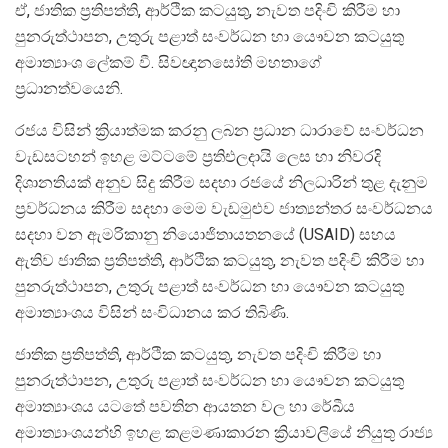
ඒ, ජාතික ප්‍රතිපත්ති, ආර්ථික කටයුතු, නැවත පදිංචි කිරීම හා
පුනරුත්ථාපන, උතුරු පළාත් සංවර්ධන හා යෞවන කටයුතු
අමාත්‍යාංශ ලේකම් වී. සිවඥානසෝති මහතාගේ
ප්‍රධානත්වයෙනි.
රජය විසින් ක්‍රියාත්මක කරනු ලබන ප්‍රධාන ධාරාවේ සංවර්ධන
වැඩසටහන් ඉහළ මට්ටමේ ප්‍රතිඑලදායි ලෙස හා නිවරදි
දිශානතියක් අනුව සිදු කිරීම සදහා රජයේ නිලධාරින් තුළ දැනුම
ප්‍රවර්ධනය කිරීම සදහා මෙම වැඩමුළුව ජාත්‍යන්තර සංවර්ධනය
සදහා වන ඇමරිකානු නියොජිතායතනයේ (USAID) සහය
ඇතිව ජාතික ප්‍රතිපත්ති, ආර්ථික කටයුතු, නැවත පදිංචි කිරීම හා
පුනරුත්ථාපන, උතුරු පළාත් සංවර්ධන හා යෞවන කටයුතු
අමාත්‍යාංශය විසින් සංවිධානය කර තිබිණි.
ජාතික ප්‍රතිපත්ති, ආර්ථික කටයුතු, නැවත පදිංචි කිරීම හා
පුනරුත්ථාපන, උතුරු පළාත් සංවර්ධන හා යෞවන කටයුතු
අමාත්‍යාංශය යටතේ පවතින ආයතන වල හා රේඛීය
අමාත්‍යාංශයන්හි ඉහළ කළමණාකාරන ක්‍රියාවලියේ නියුතු රාජ්‍ය