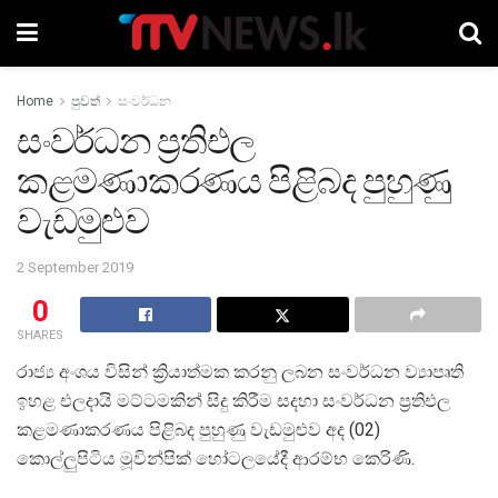
Home
පුවත්
සංවර්ධන
සංවර්ධන ප්‍රතිඑල
කළමණාකරණය පිළිබද පුහුණු
වැඩමුළුව
2 September 2019
0
SHARES
රාජ්‍ය අංශය විසින් ක්‍රියාත්මක කරනු ලබන සංවර්ධන ව්‍යාපෘති
ඉහළ එලදායි මට්ටමකින් සිදු කිරීම සදහා සංවර්ධන ප්‍රතිඑල
කළමණාකරණය පිළිබද පුහුණු වැඩමුළුව අද (02)
කොල්ලුපිටිය මූවින්පික් හෝටලයේදී ආරම්භ කෙරිණි.