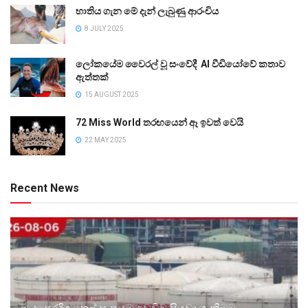
භාතිය ගැන මේ දැන් ලැබුණු ආරංචිය
8 JULY 2025
ලෝකයේම වෛරල් වූ සංවේදී AI වීඩියෝවේ කතාව
ඇත්තක්
15 AUGUST 2025
72 Miss World තරඟයෙන් ඈ ඉවත් වෙයි
22 MAY 2025
Recent News