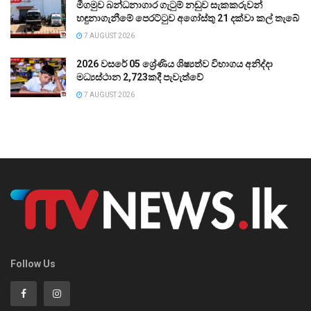
මීගමුව බන්ධනාගාර ගැටුම් නඩුව සැකකරුවන්
හඳුනාගැනීමේ පෙරට්ටුව අගෝස්තු 21 දක්වා කල් තැබේ
7 AUGUST 2026
2026 වසරේ 05 ශ්‍රේණිය ශිෂ්‍යත්ව විභාගය අනිද්දා
මධ්‍යස්ථාන 2,723කදී පැවැත්වේ
7 AUGUST 2026
Follow Us