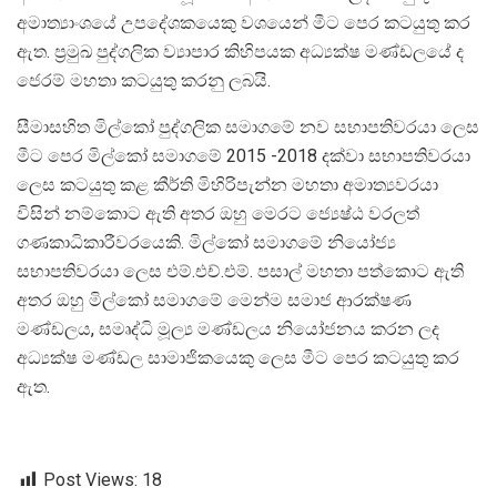
අමාත්‍යාංශයේ උපදේශකයෙකු වශයෙන් මීට පෙර කටයුතු කර
ඇත. ප්‍රමුඛ පුද්ගලික ව්‍යාපාර කිහිපයක අධ්‍යක්ෂ මණ්ඩලයේ ද
ජෙරම් මහතා කටයුතු කරනු ලබයි.
සීමාසහිත මිල්කෝ පුද්ගලික සමාගමේ නව සභාපතිවරයා ලෙස
මීට පෙර මිල්කෝ සමාගමේ 2015 -2018 දක්වා සභාපතිවරයා
ලෙස කටයුතු කළ කීර්ති මිහිරිපැන්න මහතා අමාත්‍යවරයා
විසින් නම්කොට ඇති අතර ඔහු මෙරට ජ්‍යෙෂ්ඨ වරලත්
ගණකාධිකාරීවරයෙකි. මිල්කෝ සමාගමේ නියෝජ්‍ය
සභාපතිවරයා ලෙස එම්.එච්.එම්. පසාල් මහතා පත්කොට ඇති
අතර ඔහු මිල්කෝ සමාගමේ මෙන්ම සමාජ ආරක්ෂණ
මණ්ඩලය, සමෘද්ධි මූල්‍ය මණ්ඩලය නියෝජනය කරන ලද
අධ්‍යක්ෂ මණ්ඩල සාමාජිකයෙකු ලෙස මීට පෙර කටයුතු කර
ඇත.
Post Views:
18