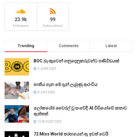
23.9k
99
Followers
Subscribers
Trending
Comments
Latest
BOC බැංකුවෙන් ගනුදෙනුකරුවන්ට පණිවිඩයක්
5 JUNE 2025
භාතිය ගැන මේ දැන් ලැබුණු ආරංචිය
8 JULY 2025
ලෝකයේම වෛරල් වූ සංවේදී AI වීඩියෝවේ කතාව
ඇත්තක්
15 AUGUST 2025
72 Miss World තරඟයෙන් ඈ ඉවත් වෙයි