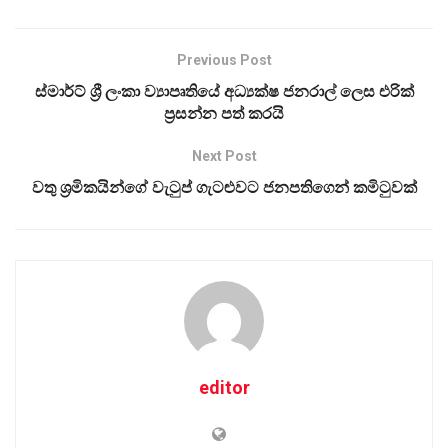
Previous Post
ස්මාර්ට් ශ්‍රී ලංකා ව්‍යාපෘතියේ අධ්‍යක්ෂ ජනරාල් ලෙස එරික්
ප්‍රසන්න පත් කරයි
Next Post
වතු ශ්‍රමිකයින්ගේ වැටුප් ගැටළුවට ජනපතිගෙන් කමිටුවක්
editor