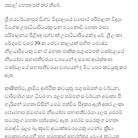
පසාල් මහතා පත් කර තිබේ.
ශ්‍රී ජයවර්ධනපුර විශ්ව විද්‍යාලයේ ව්‍යාපාර පරිපාලන විද්‍යා
විශේෂ උපාධිධාරියෙකු වන ජයකොඩි මහතා රාජ්‍ය
පරිපාලනය පිළිබඳ පශ්චාත් උපාධිධාරියෙක් ද වේ. ශ්‍රී ලංකා
රේගුවේ වසර 39 ක සේවා කාලයක් සහිත ජ්‍යෙෂ්ඨ
නිලධාරියෙකු වන ඒ මහතා ජාතික පශු සම්පත් මණ්ඩලයේ
නියෝජ්‍ය සභාපතිවරයා වශයෙන් ද සමාජ ආරක්ෂණ
මණ්ඩලයේ සභාපතිවරයා වශයෙන් ද මීට පෙර කටයුතු කර
ඇත.
කෘෂිකර්ම, ග්‍රාමීය ආර්ථික කටයුතු, පශු සම්පත් සංවර්ධන,
වාරිමාර්ග සහ ධීවර හා ජලජ සම්පත් සංවර්ධන අමාත්‍ය පී.
හැරිසන් මහතා විසින් මෙම පත්වීම සිදුකර ඇති අතර ලංකා
පොහොර සමාගමේ නියෝජ්‍ය සභාපතිවරයා ලෙස ජෙරම්
සමරතුංග මහතා පත්කොට ඇත. ජෙරම් සමරතුංග මහතා
සමෘද්ධි මූල්‍ය බැංකුවේ අධ්‍යක්ෂවරයෙකු මෙන්ම ක්‍රීඩා
අමාත්‍යාංශයෙහි සහ සමූපකාර අභ්‍යන්තර වෙළඳ කටයුතු