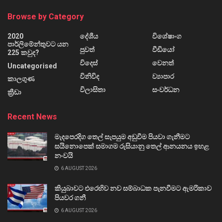
Browse by Category
2020
දේශීය
විශේෂාංග
පාර්ලිමේන්තුවට යන
පුවත්
වීඩියෝ
225 කවුද?
විදෙස්
වෙනත්
Uncategorised
විනිවිද
ව්‍යාපාර
කාලගුණ
විලාසිතා
සංවර්ධන
ක්‍රීඩා
Recent News
මැදපෙරදිග තෙල් සැපයුම අඩුවීම පියවා ගැනීමට
සයිනොපෙක් සමාගම රුසියානු තෙල් ආනයනය ඉහළ
නංවයි
6 AUGUST 2026
කියුබාවට එරෙහිව නව සම්බාධක පැනවීමට ඇමරිකාව
පියවර ගනී
6 AUGUST 2026