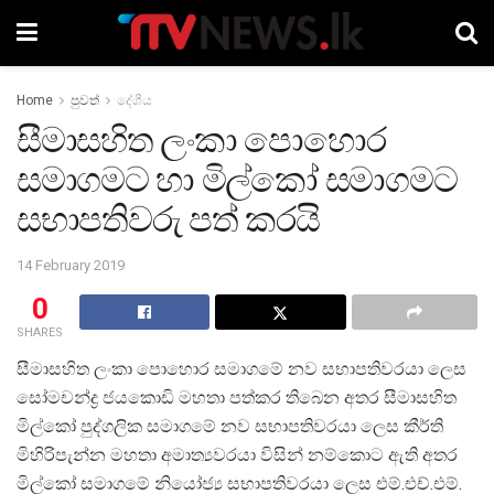
Home
පුවත්
දේශීය
සීමාසහිත ලංකා පොහොර
සමාගමට හා මිල්කෝ සමාගමට
සභාපතිවරු පත් කරයි
14 February 2019
0
SHARES
සීමාසහිත ලංකා පොහොර සමාගමේ නව සභාපතිවරයා ලෙස
සෝමචන්ද්‍ර ජයකොඩි මහතා පත්කර තිබෙන අතර සීමාසහිත
මිල්කෝ පුද්ගලික සමාගමේ නව සභාපතිවරයා ලෙස කීර්ති
මිහිරිපැන්න මහතා අමාත්‍යවරයා විසින් නම්කොට ඇති අතර
මිල්කෝ සමාගමේ නියෝජ්‍ය සභාපතිවරයා ලෙස එම්.එච්.එම්.