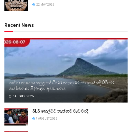
22 MAY 2025
Recent News
සේනානායක සමුද්‍රයේ ධීවර නැංගුරම්පොළක් ඉදිකිරීමේ
යෝජනාව පිළිබඳව අවධානය
7 AUGUST 2026
SLS හෙල්මට් නැත්නම් වැඩ වරදී
7 AUGUST 2026