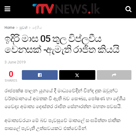
Home
පුවත්
දේශීය
ඉදිරි මාස 05 තුල විප්ලවීය
වෙනසක් -ඇමැති රාජිත කියයි
3 June 2019
0
SHARES
රාජපක්ෂ පාලන යුගයේ දී මාධ්‍යවේදීන් වින්ද දුක ඔවුන්ට
වර්තමානයේ අමතක වී ඇති බව සෞඛ්‍ය, පෝෂණ හා දේශීය
වෛද්‍ය අමාත්‍ය දොස්තර රාජිත සේනාරත්න මහතා පවසයි.
අමාත්‍යවරයා මේ බව පැවසුවේ මාතලේ සංඝමිත්තා ජාතික
පාසලේ පැවැති උත්සවයකට එක්වෙමින්.