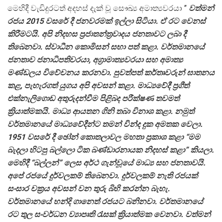
මෙහිදී වැඩිදුරටත් අදහස් දැක් වූ සෞඛ්‍ය අමාත්‍යවරයා ”
වත්මන්
රජය 2015 වසරේ දී ජනවරමක් ඉල්ලා සිටියා. ඒ රට වෙනස්
කිරීමටයි. අපි නිදහස ප්‍රජාතන්ත්‍රවාදය ජනතාවට ලබා දී
තිබෙනවා. ස්වාධීන කොමිසන් සභා පත් කළා. වර්තමානයේ
ජනතාව ජනාධිපතිවරයා, අග්‍රාමාත්‍යවරයා සහ අමාත්‍ය
මණ්ඩලය විවේචනය කරනවා. පුවත්පත් කර්තෘවරුන් ඝාතනය
කළ, පැහැරගත් යුගය අපි අවසන් කළා. මාධ්‍යවේදී ප්‍රගීත්
එක්නැලිගොඩ අතුරුදන්වීම පිළිබද පරීක්ෂණ තවමත්
ක්‍රියාත්මකයි. මාධ්‍ය ආයතන ගිනි තබා විනාශ කළා. නමුත්
වර්තමානයේ මාධ්‍යවේදීන්ට තමන් වින්ද දුක අමතක වෙලා.
1951 වසරේ දී ඡෝන් කොතලාවල මහතා ප්‍රකාශ කළා “මම
බැදලා හිටපු බල්ලො ටික බණ්ඩාරනායක නිදහස් කළා” කියලා.
මෙහිදී “බල්ලන්” ලෙස අර්ථ ගැන්වූයේ මාධ්‍ය සහ ජනතාවයි.
අපේ රජයේ දුර්වලකම් තිබෙනවා. දුර්වලකම් නැති රජයක්
සංසාර චක්‍රය අවසන් වන තුරු බිහි කරන්න බැහැ.
වර්තමානයේ හන්දි ගානෙත් රජයට බනිනවා. වර්තමානයේ
රට තුල සංවර්ධන ව්‍යාපෘති රැසක් ක්‍රියාත්මක වෙනවා. වත්මන්