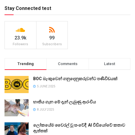
Stay Connected test
23.9k
99
Followers
Subscribers
Trending
Comments
Latest
BOC බැංකුවෙන් ගනුදෙනුකරුවන්ට පණිවිඩයක්
5 JUNE 2025
භාතිය ගැන මේ දැන් ලැබුණු ආරංචිය
8 JULY 2025
ලෝකයේම වෛරල් වූ සංවේදී AI වීඩියෝවේ කතාව
ඇත්තක්