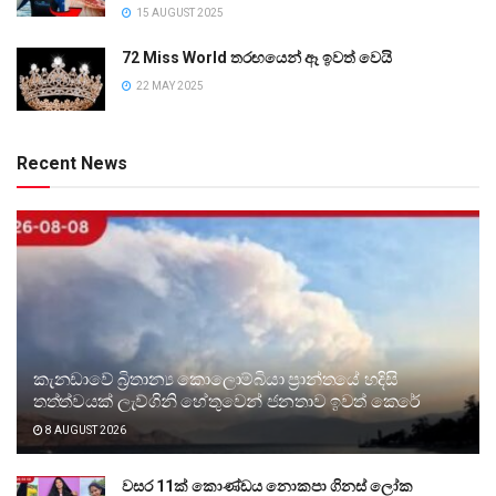
15 AUGUST 2025
72 Miss World තරඟයෙන් ඈ ඉවත් වෙයි
22 MAY 2025
Recent News
කැනඩාවේ බ්‍රිතාන්‍ය කොලොම්බියා ප්‍රාන්තයේ හදිසි
තත්ත්වයක් ලැව්ගිනි හේතුවෙන් ජනතාව ඉවත් කෙරේ
8 AUGUST 2026
වසර 11ක් කොණ්ඩය නොකපා ගිනස් ලෝක