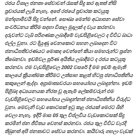
රජය විශාල ජනතා සේවාවන් රැසක් සිදු කර ඇතත් නිසි
ප්‍රචාරයක් ලැබී නැහැ. අපේ රජයේ ප්‍රචාරක කටයුතු
මන්දගාමීවයි සිදු වන්නේ. සෞඛ්‍ය මෙන්ම අධ්‍යාපන සේවා
සංවර්ධනය කිරිම සදහා විශාල මුදලක් ද වැය කරනවා.
දරුවන්ට ටැබ් පරිගණක ලබාදීමේ වැඩපිළිවෙලට ද විවිධ බාධා
එල්ල වුනා. රට දියුණු වෙනකොට සහන ලබාදෙන විට
ජනාධිපතිවරණයට මොකද වෙන්නේ කියා සමහරුන්ට ප්‍රශ්න
තිබෙනවා. ඉඩම්වල පූර්ණ අයිතිය ලබාදීමට ද රජය කටයුතු
කරනවා. එම වැඩපිළිවෙල 2002 වසරේ දී මම ඉඩම් ඇමැති
කාලයේ ක්‍රියාත්මක කිරීමට උත්සාහ කළත් හිටපු ජනාධිපතිනිය
කකුලෙන් ඇද්දා. අග්‍රාමාත්‍යවරයා සහයෝගය ලබාදුන්නා. ඉඩම්
පිළිබද අධ්‍යයනයක නිරත වූ ඇතැම් ලේකම්වරුන් එම
වැඩපිළිවෙලට සහයෝගය ලබාදුන්නත් ජනාධිපතිනිය විරුද්ධ
වුනා. මෙවැනි වැඩ කොටසක් ඉටු කළ රජයක් මෙරට බිහි
වෙලා නැහැ. ඉදිරි මාස 05 තුල විප්ලවීය වැඩකොටසක් සිදු
කරමින් ජන ජීවිතය වෙනස් කරනවා. රජය තුල විවිධ වැරදි
තිබුනත් අපි ජනතාවට සේවය කරනවා. කයිවාරු ගහලා වැඩක්