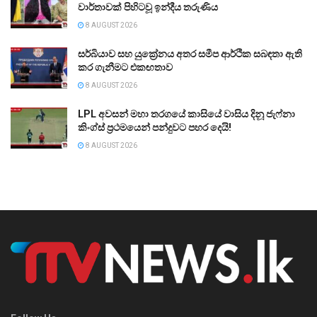
වාර්තාවක් පිහිටවූ ඉන්දීය තරුණිය
8 AUGUST 2026
සර්බියාව සහ යුක්‍රේනය අතර සමීප ආර්ථික සබඳතා ඇති
කර ගැනීමට එකඟතාව
8 AUGUST 2026
LPL අවසන් මහා තරගයේ කාසියේ වාසිය දිනූ ජැෆ්නා
කිංග්ස් ප්‍රථමයෙන් පන්දුවට පහර දෙයි!
8 AUGUST 2026