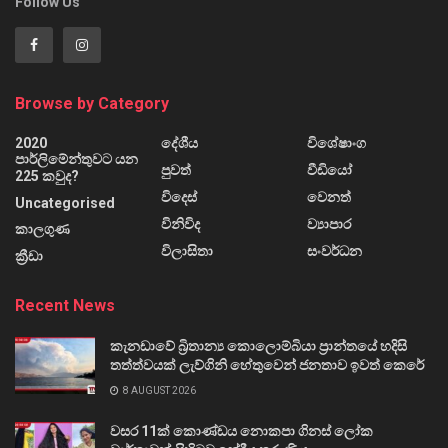
Follow Us
Browse by Category
2020
දේශීය
විශේෂාංග
පාර්ලිමේන්තුවට යන
පුවත්
වීඩියෝ
225 කවුද?
විදෙස්
වෙනත්
Uncategorised
විනිවිද
ව්‍යාපාර
කාලගුණ
විලාසිතා
සංවර්ධන
ක්‍රීඩා
Recent News
කැනඩාවේ බ්‍රිතාන්‍ය කොලොම්බියා ප්‍රාන්තයේ හදිසි
තත්ත්වයක් ලැව්ගිනි හේතුවෙන් ජනතාව ඉවත් කෙරේ
8 AUGUST 2026
වසර 11ක් කොණ්ඩය නොකපා ගිනස් ලෝක