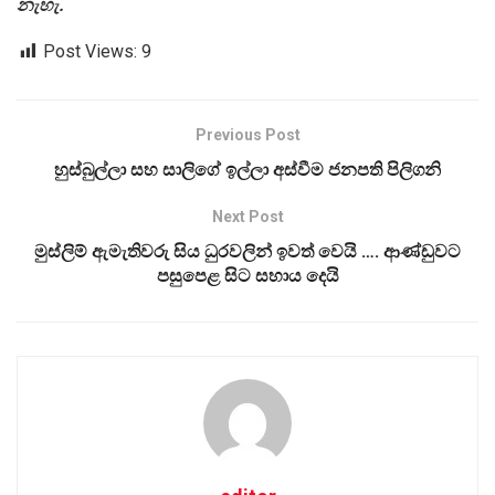
නැහැ.
Post Views:
9
Previous Post
හුස්බුල්ලා සහ සාලිගේ ඉල්ලා අස්වීම ජනපති පිලිගනි
Next Post
මුස්ලිම් ඇමැතිවරු සිය ධුරවලින් ඉවත් වෙයි …. ආණ්ඩුවට
පසුපෙළ සිට සහාය දෙයි