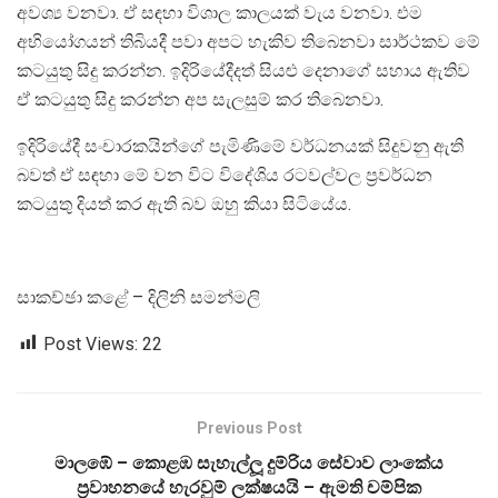
අවශ්‍ය වනවා. ඒ සඳහා විශාල කාලයක් වැය වනවා. එම
අභියෝගයන් තිබියදී පවා අපට හැකිව තිබෙනවා සාර්ථකව මේ
කටයුතු සිදු කරන්න. ඉදිරියේදීදත් සියළු දෙනාගේ සහාය ඇතිව
ඒ කටයුතු සිදු කරන්න අප සැලසුම් කර තිබෙනවා.
ඉදිරියේදී සංචාරකයින්ගේ පැමිණිමේ වර්ධනයක් සිදුවනු ඇති
බවත් ඒ සඳහා මේ වන විට විදේශිය රටවල්වල ප්‍රවර්ධන
කටයුතු දියත් කර ඇති බව ඔහු කියා සිටියේය.
සාකච්ඡා කළේ – දිලිනි සමන්මලි
Post Views:
22
Previous Post
මාලඹේ – කොළඹ සැහැල්ලූ දුම්රිය සේවාව ලාංකේය
ප‍්‍රවාහනයේ හැරවුම් ලක්ෂයයි – ඇමති චම්පික