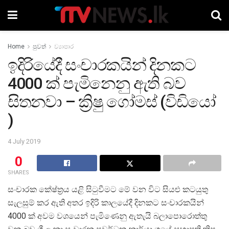
Home
පුවත්
ව්‍යාපාර
ඉදිරියේදී සංචාරකයින් දිනකට
4000 ක් පැමිනෙනු ඇති බව
සිතනවා – ක්‍රිෂු ගෝමස් (විඩියෝ
)
4 July 2019
0
SHARES
සංචාරක කේෂ්ත්‍රය යළි සිටුවීමට මේ වන විට සියළු කටයුතු
සැලසුම් කර ඇති අතර ඉදිරි කාලයේදී දිනකට සංචාරකයින්
4000 ක් අවම වශයෙන් පැමිණෙනු ඇතැයි බලාපොරොත්තු