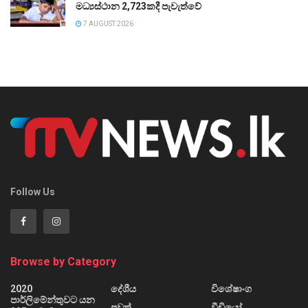
මධ්‍යස්ථාන 2,723කදී පැවැත්වේ
7 AUGUST 2026
Follow Us
Browse by Category
2020
දේශීය
විශේෂාංග
පාර්ලිමේන්තුවට යන
පුවත්
වීඩියෝ