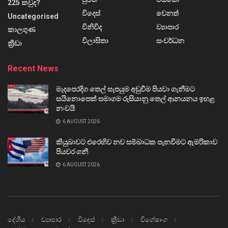
225 කවුද?
විදෙස්
වෙනත්
Uncategorised
විනිවිද
ව්‍යාපාර
කාලගුණ
විලාසිතා
සංවර්ධන
ක්‍රීඩා
Recent News
මැදපෙරදිග තෙල් සැපයුම අඩුවීම පියවා ගැනීමට
සයිනොපෙක් සමාගම රුසියානු තෙල් ආනයනය ඉහළ
නංවයි
6 AUGUST 2026
කියුබාවට එරෙහිව නව සම්බාධක පැනවීමට ඇමරිකාව
පියවර ගනී
6 AUGUST 2026
දේශීය
ව්‍යාපාර
විදෙස්
ක්‍රීඩා
විශේෂාංග