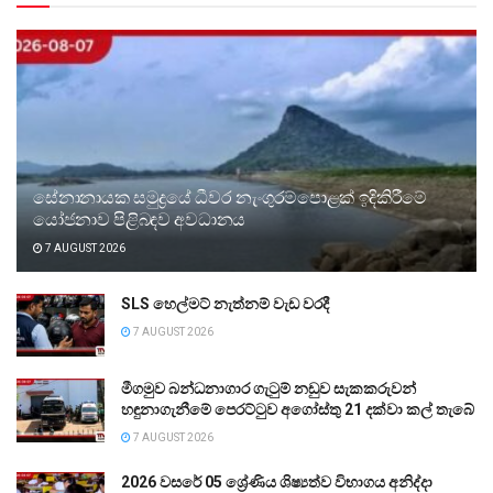
සේනානායක සමුද්‍රයේ ධීවර නැංගුරම්පොළක් ඉදිකිරීමේ
යෝජනාව පිළිබඳව අවධානය
7 AUGUST 2026
SLS හෙල්මට් නැත්නම් වැඩ වරදී
7 AUGUST 2026
මීගමුව බන්ධනාගාර ගැටුම් නඩුව සැකකරුවන්
හඳුනාගැනීමේ පෙරට්ටුව අගෝස්තු 21 දක්වා කල් තැබේ
7 AUGUST 2026
2026 වසරේ 05 ශ්‍රේණිය ශිෂ්‍යත්ව විභාගය අනිද්දා