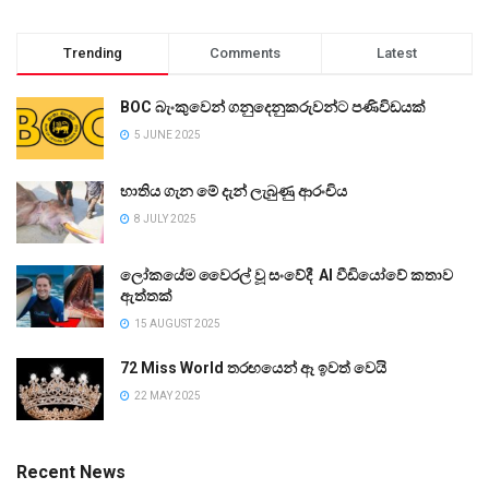
Trending
Comments
Latest
BOC බැංකුවෙන් ගනුදෙනුකරුවන්ට පණිවිඩයක්
5 JUNE 2025
භාතිය ගැන මේ දැන් ලැබුණු ආරංචිය
8 JULY 2025
ලෝකයේම වෛරල් වූ සංවේදී AI වීඩියෝවේ කතාව
ඇත්තක්
15 AUGUST 2025
72 Miss World තරඟයෙන් ඈ ඉවත් වෙයි
22 MAY 2025
Recent News