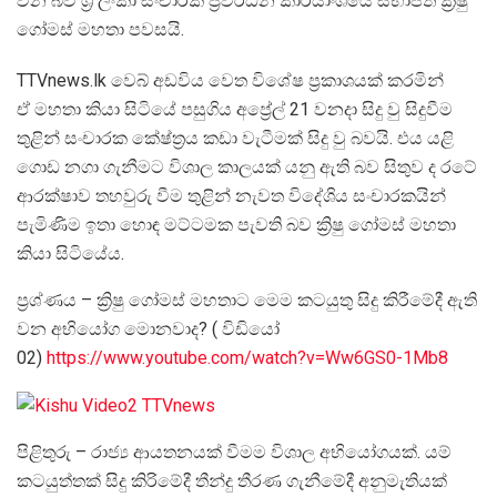
වන බව ශ්‍රී ලංකා සංචාරක ප්‍රවර්ධන කාර්යාංශයේ සභාපති ක්‍රිෂු
ගෝමස් මහතා පවසයි.
TTVnews.lk වෙබ් අඩවිය වෙත විශේෂ ප්‍රකාශයක් කරමින්
ඒ මහතා කියා සිටියේ පසුගිය අප්‍රේල් 21 වනදා සිදු වු සිදුවීම
තුළින් සංචාරක කේෂ්ත්‍රය කඩා වැටීමක් සිදු වු බවයි. එය යළි
ගොඩ නගා ගැනීමට විශාල කාලයක් යනු ඇති බව සිතුව ද රටේ
ආරක්ෂාව තහවුරු වීම තුළින් නැවත විදේශිය සංචාරකයින්
පැමිණිම ඉතා හොඳ මට්ටමක පැවති බව ක්‍රිෂු ගෝමස් මහතා
කියා සිටියේය.
ප්‍රශ්ණය – ක්‍රිෂු ගෝමස් මහතාට මෙම කටයුතු සිදු කිරීමේදී ඇති
වන අභියෝග මොනවාද? ( විඩියෝ
02)
https://www.youtube.com/watch?v=Ww6GS0-1Mb8
පිළිතුරු – රාජ්‍ය ආයතනයක් වීමම විශාල අභියෝගයක්. යම්
කටයුත්තක් සිදු කිරිමේදී තීන්දු තීරණ ගැනීමේදී අනුමැතියක්