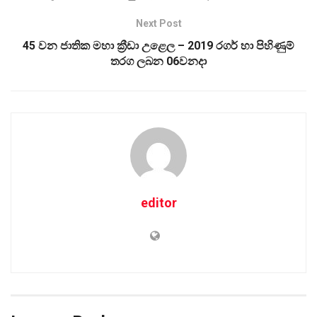
Next Post
45 වන ජාතික මහා ක්‍රීඩා උළෙල – 2019 රගර් හා පිහිණුම්
තරග ලබන 06වනදා
editor