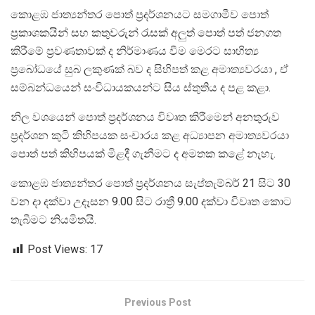
කොළඹ ජාත්‍යන්තර පොත් ප්‍රදර්ශනයට සමගාමීව පොත්
ප්‍රකාශකයින් සහ කතුවරුන් රැසක් අලුත් පොත් පත් ජනගත
කිරීමේ ප්‍රවණතාවක් ද නිර්මාණය වීම මෙරට සාහිත්‍ය
ප්‍රබෝධයේ සුබ ලකුණක් බව ද සිහිපත් කළ අමාත්‍යවරයා , ඒ
සම්බන්ධයෙන් සංවිධායකයන්ට සිය ස්තුතිය ද පළ කළා.
නිල වශයෙන් පොත් ප්‍රදර්ශනය විවෘත කිරීමෙන් අනතුරුව
ප්‍රදර්ශන කුටි කිහිපයක සංචාරය කළ අධ්‍යාපන අමාත්‍යවරයා
පොත් පත් කිහිපයක් මිළදී ගැනීමට ද අමතක කළේ නැහැ.
කොළඹ ජාත්‍යන්තර පොත් ප්‍රදර්ශනය සැප්තැම්බර් 21 සිට 30
වන දා දක්වා උදෑසන 9.00 සිට රාත්‍රී 9.00 දක්වා විවෘත කොට
තැබීමට නියමිතයි.
Post Views:
17
Previous Post