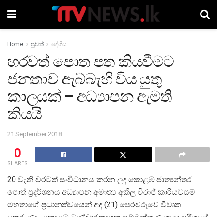
Home
පුවත්
දේශීය
හරවත් පොත පත කියවීමට
ජනතාව ඇබ්බැහි විය යුතු
කාලයක් – අධ්‍යාපන ඇමති
කියයි
21 September 2018
0
SHARES
20 වැනි වරටත් සංවිධානය කරන ලද කොළඹ ජාත්‍යන්තර
පොත් ප්‍රදර්ශනය අධ්‍යාපන අමාත්‍ය අකිල විරාජ් කාරියවසම්
මහතාගේ ප්‍රධානත්වයෙන් අද (21) පෙරවරුවේ විවෘත