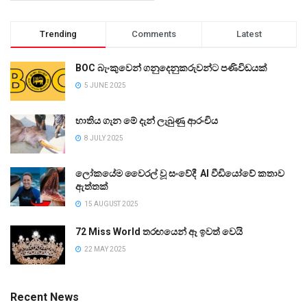
Trending
Comments
Latest
BOC බැංකුවෙන් ගනුදෙනුකරුවන්ට පණිවිඩයක්
5 JUNE 2025
භාතිය ගැන මේ දැන් ලැබුණු ආරංචිය
8 JULY 2025
ලෝකයේම වෛරල් වූ සංවේදී AI වීඩියෝවේ කතාව
ඇත්තක්
15 AUGUST 2025
72 Miss World තරඟයෙන් ඈ ඉවත් වෙයි
22 MAY 2025
Recent News