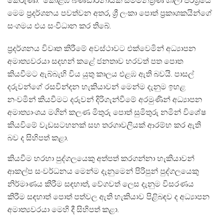
කෙරුණා. කොළඹ බණ්ඩාරනායක සම්මන්ත්‍රණ ශාලා පරිශ්‍රයේ
මෙම ප්‍රදර්ශනය පවත්වන අතර, ශ්‍රී ලංකා පොත් ප්‍රකාශකයින්ගේ
සංගමය එය සංවිධාන කර තිබේ.
ප්‍රදර්ශනය විවෘත කිරීමේ අවස්ථාවට එක්වෙමින් අධ්‍යාපන
අමාත්‍යවරයා සදහන් කළේ ජනතාව හරවත් පත පොත
කියවීමට ඇබ්බැහි විය යුතු කාලය එළඹ ඇති බවයි. පාසල්
දරුවන්ගේ රසවින්දන හැකියාවන් මෙන්ම දැනුම ඉහළ
නංවමින් කියවීමට දරුවන් දිරිගැන්වීමේ අරමුණින් අධ්‍යාපන
අමාත්‍යාංශය මගින් කලණ මිතුරු පොත් සුමිතුරු නමින් විශේෂ
කියවිමේ වැඩසටහනක් සහ තරගාවලියක් ආරම්භ කර ඇති
බව ද සිහිපත් කළා.
කියවීම හරහා පුද්ගලයෙකු අත්පත් කරගන්නා හැකියාවන්
ආකල්ප සංවර්ධනය මෙන්ම දැනුමෙන් පිරිපුන් පුද්ගලයෙකු
නිර්මාණය කිරීම සඳහාත්, වේගවත් ලෙස දැනුම විසරණය
කිරීම සඳහාත් පොත් පත්වල ඇති හැකියාව පිළිබඳව ද අධ්‍යාපන
අමාත්‍යවරයා මෙහි දී සිහිපත් කළා.