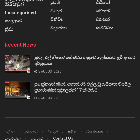
පුවත්
වීඩියෝ
225 කවුද?
විදෙස්
වෙනත්
Uncategorised
විනිවිද
ව්‍යාපාර
කාලගුණ
විලාසිතා
සංවර්ධන
ක්‍රීඩා
Recent News
ප්‍රබල එල් නීනෝ තත්ත්වය හමුවේ ලෝකයට දැඩි ආහාර
අර්බුදයක
5 AUGUST 2026
යුක්‍රේනයේ කියව් අගනුවරට එල්ල වූ රුසියානු මිසයිල
ප්‍රහාරයකින් පුද්ගලයින් 17 ක් මරුට
5 AUGUST 2026
දේශීය
ව්‍යාපාර
විදෙස්
ක්‍රීඩා
විශේෂාංග
සංවර්ධන
වෙනත්
Contact Us