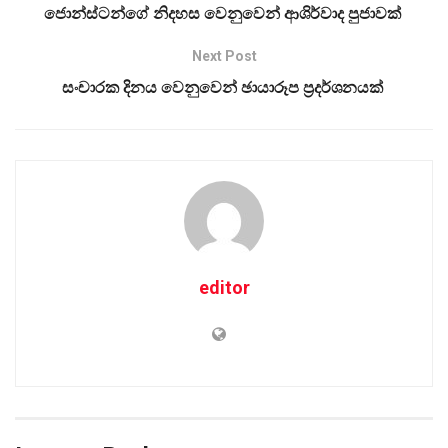
ජොන්ස්ටන්ගේ නිදහස වෙනුවෙන් ආශිර්වාද පුජාවක්
Next Post
සංචාරක දිනය වෙනුවෙන් ඡායාරූප ප්‍රදර්ශනයක්
editor