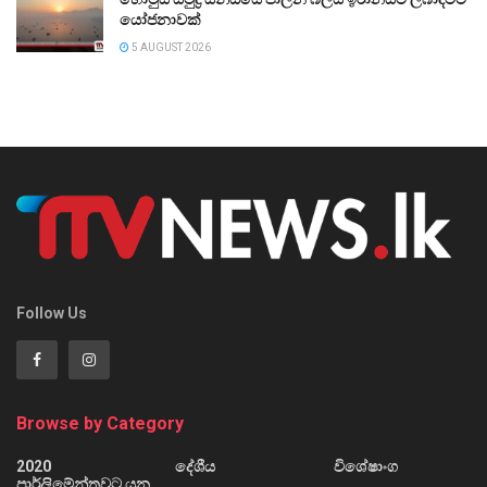
යෝජනාවක්
5 AUGUST 2026
Follow Us
Browse by Category
2020
දේශීය
විශේෂාංග
පාර්ලිමේන්තුවට යන