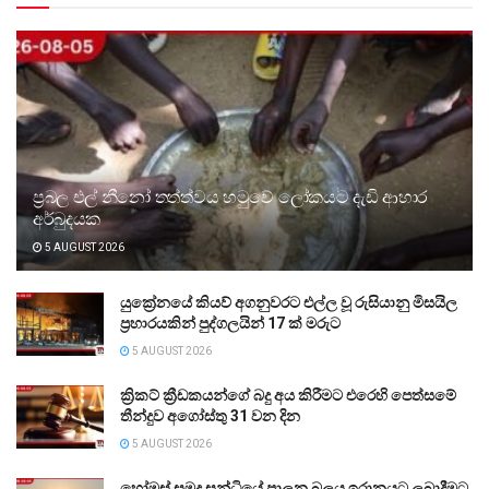
ප්‍රබල එල් නීනෝ තත්ත්වය හමුවේ ලෝකයට දැඩි ආහාර
අර්බුදයක
5 AUGUST 2026
යුක්‍රේනයේ කියව් අගනුවරට එල්ල වූ රුසියානු මිසයිල
ප්‍රහාරයකින් පුද්ගලයින් 17 ක් මරුට
5 AUGUST 2026
ක්‍රිකට් ක්‍රීඩකයන්ගේ බදු අය කිරීමට එරෙහි පෙත්සමේ
තීන්දුව අගෝස්තු 31 වන දින
5 AUGUST 2026
හෝමුස් සමුද්‍ර සන්ධියේ පාලන බලය ඉරානයට ලබාදීමට