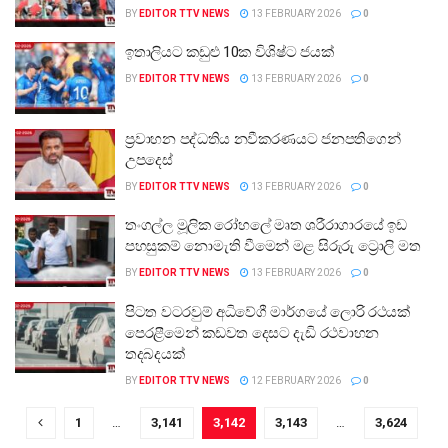
BY
EDITOR TTV NEWS
13 FEBRUARY 2026
0
ඉතාලියට කඩුළු 10ක විශිෂ්ට ජයක්
BY
EDITOR TTV NEWS
13 FEBRUARY 2026
0
ප්‍රවාහන පද්ධතිය නවීකරණයට ජනපතිගෙන්
උපදෙස්
BY
EDITOR TTV NEWS
13 FEBRUARY 2026
0
තංගල්ල මූලික රෝහලේ මෘත ශරීරාගාරයේ ඉඩ
පහසුකම් නොමැති වීමෙන් මළ සිරුරු ට්‍රොලි මත
BY
EDITOR TTV NEWS
13 FEBRUARY 2026
0
පිටත වටරවුම් අධිවේගී මාර්ගයේ ලොරි රථයක්
පෙරළීමෙන් කඩවත දෙසට දැඩි රථවාහන
තදබදයක්
BY
EDITOR TTV NEWS
12 FEBRUARY 2026
0
1
…
3,141
3,142
3,143
…
3,624