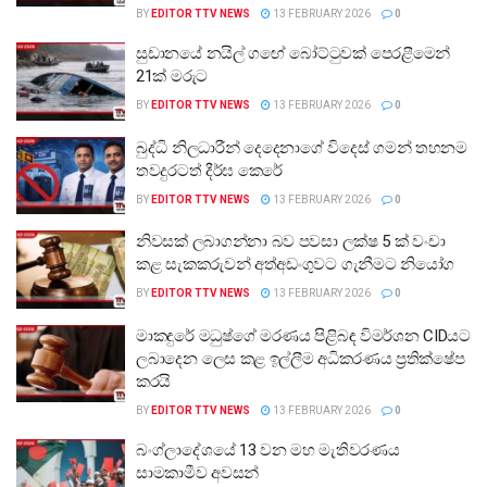
BY
EDITOR TTV NEWS
13 FEBRUARY 2026
0
සුඩානයේ නයිල් ගඟේ බෝට්ටුවක් පෙරළීමෙන්
21ක් මරුට
BY
EDITOR TTV NEWS
13 FEBRUARY 2026
0
බුද්ධි නිලධාරීන් දෙදෙනාගේ විදෙස් ගමන් තහනම
තවදුරටත් දීර්ඝ කෙරේ
BY
EDITOR TTV NEWS
13 FEBRUARY 2026
0
නිවසක් ලබාගන්නා බව පවසා ලක්ෂ 5 ක් වංචා
කළ සැකකරුවන් අත්අඩංගුවට ගැනීමට නියෝග
BY
EDITOR TTV NEWS
13 FEBRUARY 2026
0
මාකඳුරේ මධුෂ්ගේ මරණය පිළිබඳ විමර්ශන CIDයට
ලබාදෙන ලෙස කළ ඉල්ලීම අධිකරණය ප්‍රතික්ෂේප
කරයි
BY
EDITOR TTV NEWS
13 FEBRUARY 2026
0
බංග්ලාදේශයේ 13 වන මහ මැතිවරණය
සාමකාමීව අවසන්