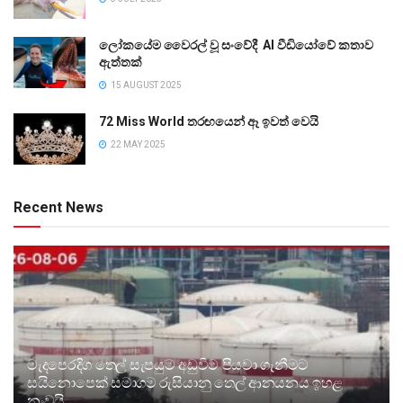
ලෝකයේම වෛරල් වූ සංවේදී AI වීඩියෝවේ කතාව
ඇත්තක්
15 AUGUST 2025
72 Miss World තරඟයෙන් ඈ ඉවත් වෙයි
22 MAY 2025
Recent News
මැදපෙරදිග තෙල් සැපයුම අඩුවීම පියවා ගැනීමට
සයිනොපෙක් සමාගම රුසියානු තෙල් ආනයනය ඉහළ
නංවයි