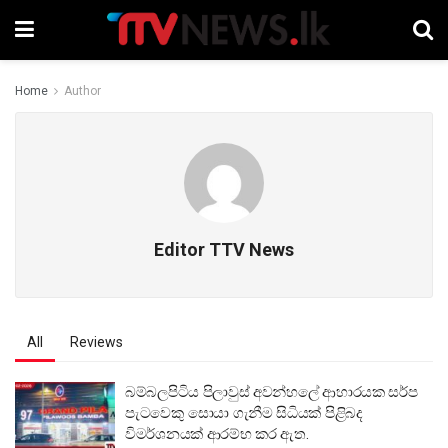
Home
Author
Editor TTV News
All
Reviews
බම්බලපිටිය පිලාවුස් අවන්හලේ ආහාරයක සර්ප
පැටවෙකු සොයා ගැනීම සිධියක් පිළිබද
විමර්ශනයක් ආරම්භ කර ඇත.