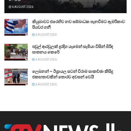
6 AUGUST 2026
කියුබාවට එරෙහිව නව සම්බාධක පැනවීමට ඇමරිකාව
පියවර ගනී
6 AUGUST 2026
පවුල් ආරවුලක් දුරදිග යෑමෙන් සැමියා විසින් බිරිඳ
ඝාතනය කෙරේ
6 AUGUST 2026
ලෙබනන් – ඊශ්‍රායල සටන් විරාම සාකච්ඡා කිසිදු
එකඟතාවකින් තොරව අවසන් වෙයි
6 AUGUST 2026