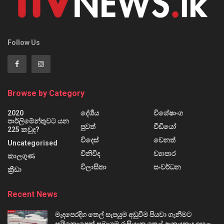
Follow Us
Browse by Category
2020
දේශීය
විශේෂාංග
පාර්ලිමේන්තුවට යන
පුවත්
වීඩියෝ
225 කවුද?
විදෙස්
වෙනත්
Uncategorised
විනිවිද
ව්‍යාපාර
කාලගුණ
විලාසිතා
සංවර්ධන
ක්‍රීඩා
Recent News
මැදපෙරදිග තෙල් සැපයුම අඩුවීම පියවා ගැනීමට
සයිනොපෙක් සමාගම රුසියානු තෙල් ආනයනය ඉහළ