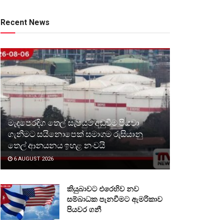
Recent News
මැදපෙරදිග තෙල් සැපයුම අඩුවීම පියවා
ගැනීමට සයිනොපෙක් සමාගම රුසියානු
තෙල් ආනයනය ඉහළ නංවයි
6 AUGUST 2026
කියුබාවට එරෙහිව නව
සම්බාධක පැනවීමට ඇමරිකාව
පියවර ගනී