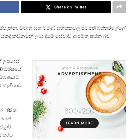
Share on Twitter
ගේ උප්පැන්න, විවාහ සහ මරණ සහිතකවල පිටපත් බත්තරමුල්ලේ
ාලයකදී කඩිනමින් ලබා දීමේ සේවාව ආරම්භ කරන බව
ේ උපදෙස්
0 වර්ෂයේ
සහ මරණයට
ේ හැකියාව
ින් 183ක
වඩාත්
‍රාර්
 අමතරව