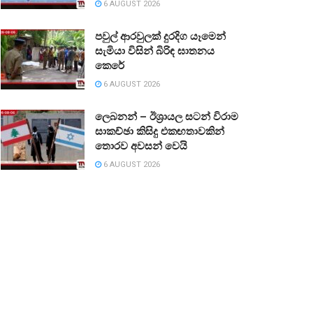
6 AUGUST 2026
පවුල් ආරවුලක් දුරදිග යෑමෙන්
සැමියා විසින් බිරිඳ ඝාතනය
කෙරේ
6 AUGUST 2026
ලෙබනන් – ඊශ්‍රායල සටන් විරාම
සාකච්ඡා කිසිදු එකඟතාවකින්
තොරව අවසන් වෙයි
6 AUGUST 2026