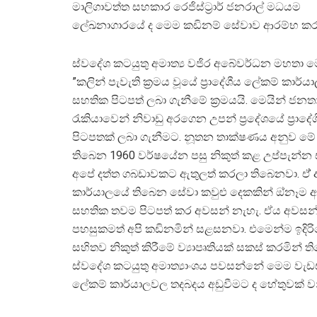
මාලිගාවත්ත සහකාර රෙජිස්ට්‍රාර් ජනරාල් මධයම
ලේඛනාගාරයේ ද මෙම කඩිනම් සේවාව ආරම්භ කරය
ස්වදේශ කටයුතු අමාත්‍ය වජිර අබේවර්ධන මහතා ම
”කලින් පැවැති ක්‍රමය වූයේ ප්‍රාදේශීය ලේකම් කා
සහතික පිටපත් ලබා ගැනීමේ ක්‍රමයයි. මෙයින් 
රැකියාවෙන් නිවාඩු අරගෙන උපන් ප්‍රදේශයේ ප්‍
පිටපතක් ලබා ගැනීමට. නූතන තාක්ෂණය අනුව මේ ක
තිබෙන 1960 වර්ෂයේන පසු නිකුත් කළ උප්පැන්
අපේ දත්ත ගබඩාවකට ඇතුලත් කරලා තිබෙනවා. ඒ් අන
කාර්යාලයේ තිබෙන‌ සේවා කවුළු දෙකකින් ඔ්නෑම 
සහතික තවම පිටපත් කර අවසන් නැහැ. ඒය අවසන්
පහසුකමත් අපි කඩිනමින් සළසනවා. එමෙන්ම ඉදිරියෙ
සහිතව නිකුත් කිරීමේ ව්‍යාපෘතියක් සකස් කරමින් ත
ස්වදේශ කටයුතු අමාත්‍යාංශය පවසන්නේ මෙම වැ
ලේකම් කාර්යාලවල තදබදය අඩුවීමට ද හේතුවක් වනු 