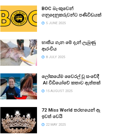
BOC බැංකුවෙන්
ගනුදෙනුකරුවන්ට පණිවිඩයක්
5 JUNE 2025
භාතිය ගැන මේ දැන් ලැබුණු
ආරංචිය
8 JULY 2025
ලෝකයේම වෛරල් වූ සංවේදී
AI වීඩියෝවේ කතාව ඇත්තක්
15 AUGUST 2025
72 Miss World තරඟයෙන් ඈ
ඉවත් වෙයි
22 MAY 2025