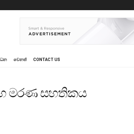
්ධන
වෙනත්
CONTACT US
 සහ මරණ සහතිකය