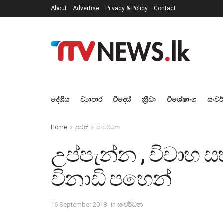
About
Advertise
Privacy & Policy
Contact
දේශීය
ව්‍යාපාර
විදෙස්
ක්‍රීඩා
විශේෂාංග
සංවර
Home
පුවත්
සංවර්ධන
උප්පැන්න , විවාහ
විනාඩි පහෙන්
16 September 2018
in
සංවර්ධන