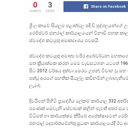
0
3
Share on Facebook
SHARES
VIEWS
ශ්‍රී ලංකාවේ සියලුම පළාත්වල පදිංචි පුද්ගලයන්
රෙජිස්ටර් ජනරාල් කාර්යාලයෙන් විනාඩි පහක ක
ස්වදේශ කටයුතු අමාත්‍යාංශය පවසයි.
ස්වදේශ කටයුතු අමාත්‍ය වජිර අබේවර්ධන මහතාග
මත ක්‍රියාත්මක කරන මෙම වැඩසටහන යටතේ 196
සිට 2012 වර්ෂය දක්වා මෙරට උපන්, විවාහ වූ 
පත්වූ අයගේ සහතික සියල්ල කඩිනමින් ලබාගැනීම
ලැබේ.
දිවයිනේ පිහිටි ප්‍රාදේශීය ලේකම් කාර්යාල 332 අතර
පමණක් මෙවැනි සේවාවක් කලින් පැවති අතර එය 
විධිමත් හා කාර්යක්ෂම කිරීමේ අපේක්ෂාවෙන් රෙජිස්ට්
ජනරාල් දෙපාර්තමේන්තු ප්‍රධාන කාර්යාලයේදී ඊට