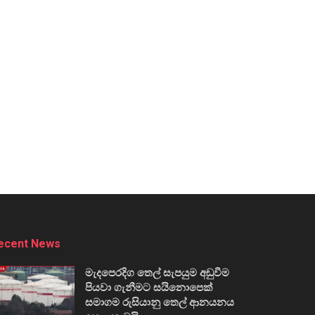
ecent News
මැදපෙරදිග තෙල් සැපයුම අඩුවීම
පියවා ගැනීමට සයිනොපෙක්
සමාගම රුසියානු තෙල් ආනයනය