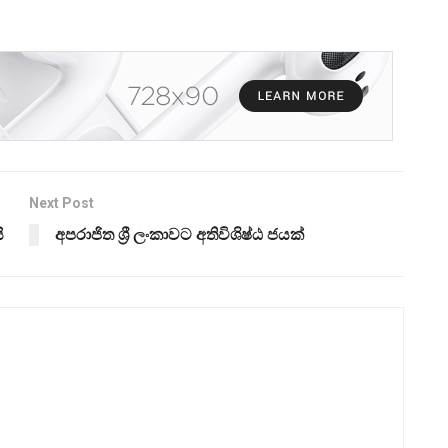
Next Post
ි
අපරාජිත ශ්‍රී ලංකාවට අතිවිශිෂ්ඨ ජයක්