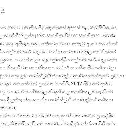
ි.
ෙම නව ව්‍යාපෘතිය පිළිබඳ මෙසේ අදහස් පල කර සිටියේය
ර්යාලයට ගිහින් උප්පැන්න සහතික, විවාහ සහතික හා මරණ
ජනතාව ඉතා අසීරුතාකට පත්වෙනවනා. ඇතැම් අයට තමන්ගේ
රාදේශීය ලේකම් කාර්යාලයට යන්න වෙනවා අදාල සහතිකයේ
්‍රමය වෙනස් කළා. සෑම ප්‍රාදේශීය ලේකම් කාර්යාලයකම
න සහතික, විවාහ සහතික සහ මරණ සහතික පිටපත් කරලා
ුව කොළඹ රෙජිස්ට්‍රාර් ජනරාල් දෙපාර්තමේන්තුවේ ප්‍රධාන
අයකුට මේ සේවාව ලබාගත හැකියි. 2012 සිට මේ දක්වා
 වූ වහාම එම වර්ෂවල නිකුත් කළ සහතික ලබාගැනීමේ
 දී උප්පැන්න සහතික රෙජිස්ට්‍රාර් ජනරාල්ගේ අත්සන
ිබෙනවා.
ඩසටහන ජනතාවට වඩාත් පහසුවක් වන අතරම ප්‍රාදේශීය
ඇති බවයි යැයි අමාත්‍යවරයා වැඩිදුරටත් කියා සිටියේය.