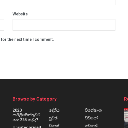
Website
 for the next time I comment.
Browse by Category
R
2020
දේශීය
විශේෂාංග
පාර්ලිමේන්තුවට
පුවත්
වීඩියෝ
යන 225 කවුද?
විදෙස්
වෙනත්
Uncategorised